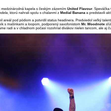
aj medzinárodná kapela s českým zázemím
United Flavour
. Speváčka
ndela
, ktorú nahrali spolu s chalanmi z
Medial Banana
a predstavili a
il areál pod pódiom a potvrdil status headinera. Predviedol veľký talen
jník s mašinkami a loopom, podporený saxofonistom
Mr. Woodnote
sľúb
me radi a v chladnom počasí rozohrial divákov nielen tancom, ale aj 