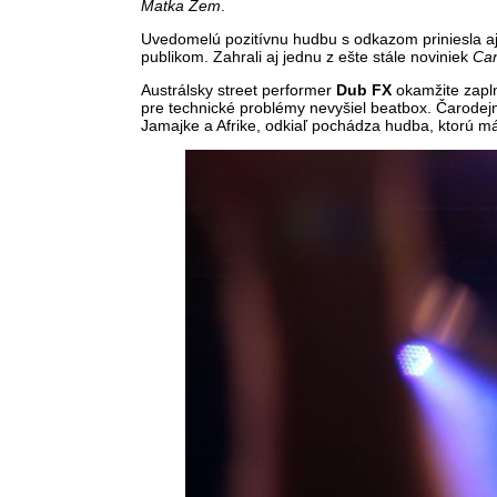
Matka Zem
.
Uvedomelú pozitívnu hudbu s odkazom priniesla 
publikom. Zahrali aj jednu z ešte stále noviniek
Ca
Austrálsky street performer
Dub FX
okamžite zapln
pre technické problémy nevyšiel beatbox. Čarode
Jamajke a Afrike, odkiaľ pochádza hudba, ktorú má