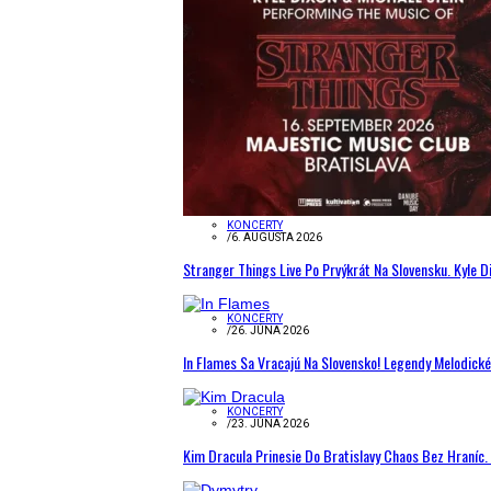
KONCERTY
/
6. AUGUSTA 2026
Stranger Things Live Po Prvýkrát Na Slovensku. Kyle D
KONCERTY
/
26. JÚNA 2026
In Flames Sa Vracajú Na Slovensko! Legendy Melodick
KONCERTY
/
23. JÚNA 2026
Kim Dracula Prinesie Do Bratislavy Chaos Bez Hraníc. 