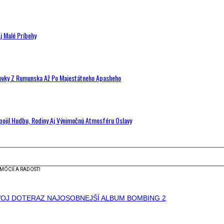
j Malé Príbehy
hovky Z Rumunska Až Po Majestátneho Apasheho
Spojil Hudbu, Rodiny Aj Výnimočnú Atmosféru Oslavy
MÓCIÍ A RADOSTI