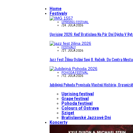
Home
Festivaly
UPRISING FESTIVAL
/
24. JÚLA 2026
Uprising 2026: Keď Bratislava Na Pár Dní Dýcha V R
FESTIVALY
/
21. JÚLA 2026
Jazz Fest Žilina Oslávi Svoj 8. Ročník. Do Centra Mest
POHODA FESTIVAL
/
12. JÚLA 2026
Jubilejná Pohoda Prepísala Vlastnú Históriu, Organizá
Uprising festival
Grape festival
Pohoda festival
Colours of Ostrava
Sziget
Bratislavské Jazzové Dni
Koncerty