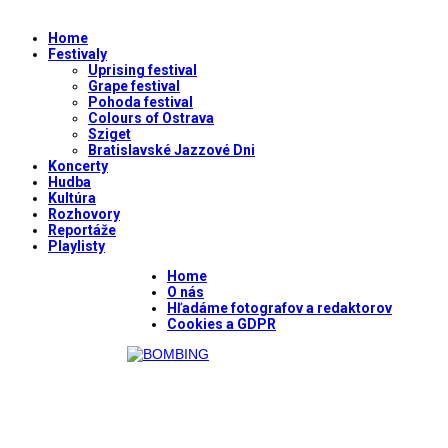
Home
Festivaly
Uprising festival
Grape festival
Pohoda festival
Colours of Ostrava
Sziget
Bratislavské Jazzové Dni
Koncerty
Hudba
Kultúra
Rozhovory
Reportáže
Playlisty
Home
O nás
Hľadáme fotografov a redaktorov
Cookies a GDPR