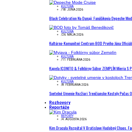
KULTÚRA
/
18. JÚNA 2026
Black Celebration Na Dunaji: Fanúšikovia Depeche Mo
KULTÚRA
/
26. MÁJA 2026
Kultúrno-Komunitné Centrum BOD Prvého Júna Oficiál
KULTÚRA
/
11. FEBRUÁRA 2026
Kapela ICONITO & Folklórny Súbor ZEMPLÍN Mieria S 
KULTÚRA
/
8. FEBRUÁRA 2026
Svetelné Umenie Rozžiari Trenčianske Kostoly Počas 
Rozhovory
Reportáže
REPORTY
/
4. AUGUSTA 2026
Kim Dracula Rozpútal V Bratislave Hudobný Chaos. Fanú