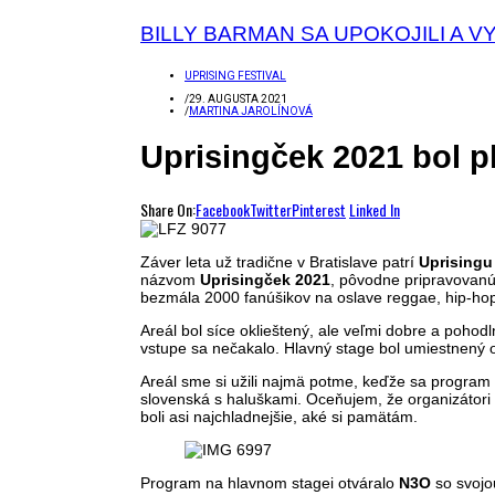
BILLY BARMAN SA UPOKOJILI A 
UPRISING FESTIVAL
/
29. AUGUSTA 2021
/
MARTINA JAROLÍNOVÁ
Uprisingček 2021 bol p
Share On:
Facebook
Twitter
Pinterest
Linked In
Záver leta už tradične v Bratislave patrí
Uprising
názvom
Uprisingček 2021
, pôvodne pripravovanú p
bezmála 2000 fanúšikov na oslave reggae, hip-hopu
Areál bol síce oklieštený, ale veľmi dobre a pohod
vstupe sa nečakalo. Hlavný stage bol umiestnený
Areál sme si užili najmä potme, keďže sa program 
slovenská s haluškami. Oceňujem, že organizátori o
boli asi najchladnejšie, aké si pamätám.
Program na hlavnom stagei otváralo
N3O
so svojo