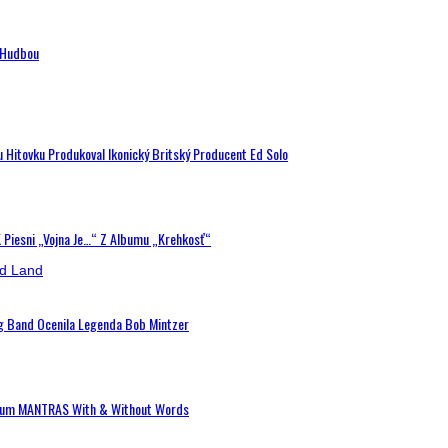
n Hudbou
u Hitovku Produkoval Ikonický Britský Producent Ed Solo
K Piesni „Vojna Je…“ Z Albumu „Krehkosť“
ig Band Ocenila Legenda Bob Mintzer
 Album MANTRAS With & Without Words