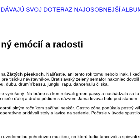
VYDÁVAJÚ SVOJ DOTERAZ NAJOSOBNEJŠÍ ALBU
lný emócií a radosti
u
na
Zlatých pieskoch
. Našťastie, ani tento rok tomu nebolo inak. I k
re tisícku návštevníkov. Bratislavský zelený semafor nakoniec dovolil te
, dubu, drum’n’bassu, junglu, rapu, dancehallu či ska.
lne vyriešený. Na bráne sa kontrolovali green passy a nachádzala sa t
 o niečo ďalej a druhé pódium s názvom Jama levova bolo pod stanom.
oproti plným ročníkom začínal neskôr. Gastro zóna ponúkala pestrý vý
peratívne pridávali stoly a lavice na sedenie. Počasie v úvode spustilo
u uvedomelou pohodovou muzikou, na ktorú ľudia tancovali a spievali