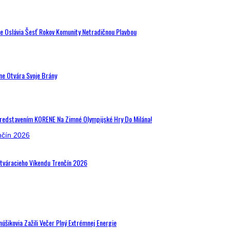
de Oslávia Šesť Rokov Komunity Netradičnou Plavbou
ne Otvára Svoje Brány
Predstavením KORENE Na Zimné Olympijské Hry Do Milána!
Otváracieho Víkendu Trenčín 2026
šikovia Zažili Večer Plný Extrémnej Energie