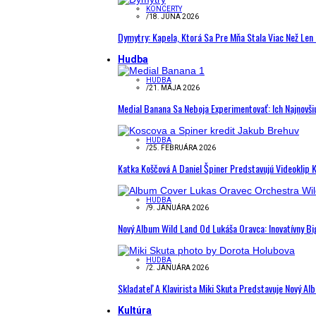
KONCERTY
/
18. JÚNA 2026
Dymytry: Kapela, Ktorá Sa Pre Mňa Stala Viac Než Le
Hudba
HUDBA
/
21. MÁJA 2026
Medial Banana Sa Neboja Experimentovať: Ich Najnovši
HUDBA
/
25. FEBRUÁRA 2026
Katka Koščová A Daniel Špiner Predstavujú Videoklip 
HUDBA
/
9. JANUÁRA 2026
Nový Album Wild Land Od Lukáša Oravca: Inovatívny B
HUDBA
/
2. JANUÁRA 2026
Skladateľ A Klavirista Miki Skuta Predstavuje Nový
Kultúra