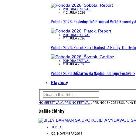
POHODA FESTIVAL
/
12. JÚLA 2026
Pohoda 2026: Posledný Deň Priniesol Veľké Koncerty A
POHODA FESTIVAL
/
11. JÚLA 2026
Pohoda 2026: Piatok Patril Radosti Z Hudby. Od Dyc
POHODA FESTIVAL
/
10. JÚLA 2026
Pohoda 2026 Odštartovala Naplno. Jubilejný Festival 
Playlisty
HOME
FESTIVALY
UPRISING FESTIVAL
UPRISINGČEK 2021 BOL PLNÝ E
Ďalšie články
HUDBA
/
22. NOVEMBRA 2016