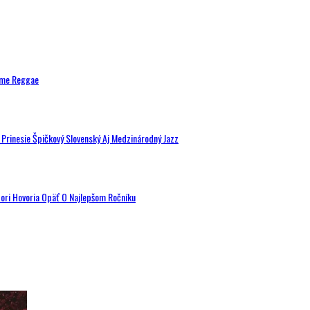
ytme Reggae
a Prinesie Špičkový Slovenský Aj Medzinárodný Jazz
tori Hovoria Opäť O Najlepšom Ročníku