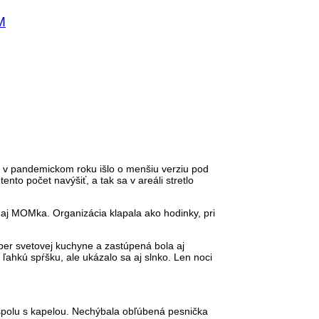
M
eď v pandemickom roku išlo o menšiu verziu pod
nto počet navýšiť, a tak sa v areáli stretlo
u aj MOMka. Organizácia klapala ako hodinky, pri
ber svetovej kuchyne a zastúpená bola aj
 ľahkú spŕšku, ale ukázalo sa aj slnko. Len noci
 spolu s kapelou. Nechýbala obľúbená pesnička