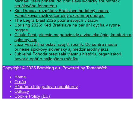
Michael Stein prinesú do Bratislavy ikonický soundtrack
seriálového fenoménu
Kim Dracula rozpútal v Bratislave hudobný chaos.
Fanúšikovia zažili večer plný extrémnej energie
The Legits Blast 2026 pozná svojich víťazov
Uprising 2026: Keď Bratislava na pár dní dýcha v rytme
reggae
Cibula Fest prinesie megahviezdy a viac ekológie, komfortu aj
splnený sen
Jazz Fest Žilina oslávi svoj 8. ročník. Do centra mesta
prinesie špičkový slovenský aj medzinárodný jazz
Jubilejná Pohoda prepísala vlastnú históriu, organizátori
hovoria opäť o najlepšom ročníku
Copyright © 2025 Bombing.eu. Powered by TomasWeb.
Home
O nás
Hľadáme fotografov a redaktorov
Odkazy
Cookie Policy (EU)