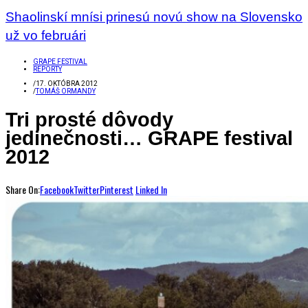
Shaolinskí mnísi prinesú novú show na Slovensko
už vo februári
GRAPE FESTIVAL
REPORTY
/
17. OKTÓBRA 2012
/
TOMÁŠ ORMANDY
Tri prosté dôvody
jedinečnosti… GRAPE festival
2012
Share On:
Facebook
Twitter
Pinterest
Linked In