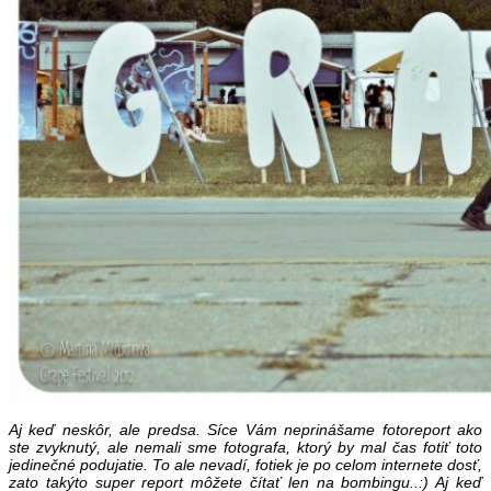
Aj keď neskôr, ale predsa. Síce Vám neprinášame fotoreport ako
ste zvyknutý, ale nemali sme fotografa, ktorý by mal čas fotiť toto
jedinečné podujatie. To ale nevadí, fotiek je po celom internete dosť,
zato takýto super report môžete čítať len na bombingu..:) Aj keď