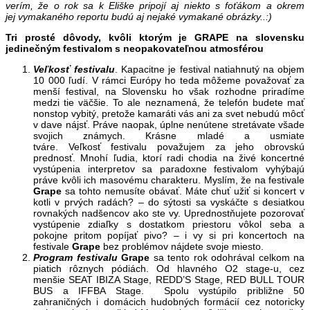
verím, že o rok sa k Eliške pripojí aj niekto s foťákom a okrem
jej vymakaného reportu budú aj nejaké vymakané obrázky..:)
Tri prosté dôvody, kvôli ktorým je GRAPE na slovensku
jedinečným festivalom s neopakovateľnou atmosférou
Veľkosť festivalu
. Kapacitne je festival natiahnutý na objem
10 000 ľudí. V rámci Európy ho teda môžeme považovať za
menší festival, na Slovensku ho však rozhodne priradíme
medzi tie väčšie. To ale neznamená, že telefón budete mať
nonstop vybitý, pretože kamaráti vás ani za svet nebudú môcť
v dave nájsť. Práve naopak, úplne nenútene stretávate všade
svojich známych. Krásne mladé a usmiate
tváre. Veľkosť festivalu považujem za jeho obrovskú
prednosť. Mnohí ľudia, ktorí radi chodia na živé koncertné
vystúpenia interpretov sa paradoxne festivalom vyhýbajú
práve kvôli ich masovému charakteru. Myslím, že na festivale
Grape
sa tohto nemusíte obávať. Máte chuť užiť si koncert v
kotli v prvých radách? – do sýtosti sa vyskáčte s desiatkou
rovnakých nadšencov ako ste vy. Uprednostňujete pozorovať
vystúpenie zdiaľky s dostatkom priestoru vôkol seba a
pokojne pritom popíjať pivo? – i vy si pri koncertoch na
festivale
Grape
bez problémov nájdete svoje miesto.
Program festivalu
Grape
sa tento rok odohrával celkom na
piatich rôznych pódiách. Od hlavného O2 stage-u, cez
menšie SEAT IBIZA Stage, REDD’S Stage, RED BULL TOUR
BUS a IFFBA Stage. Spolu vystúpilo približne 50
zahraničných i domácich hudobných formácií cez notoricky