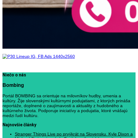
Niečo o nás
Bombing
Portál BOMBING sa orientuje na milovníkov hudby, umenia a
kultúry. Žije slovenskými kultúrnymi podujatiami, z ktorých prináša
reportáže, doplnené o zaujímavosti a aktuality z hudobného a
kultúrneho života. Podporuje iniciatívy a podujatia, ktoré vnášajú
medzi ľudí kultúru.
Najnovšie články
Stranger Things Live po prvýkrát na Slovensku. Kyle Dixon a