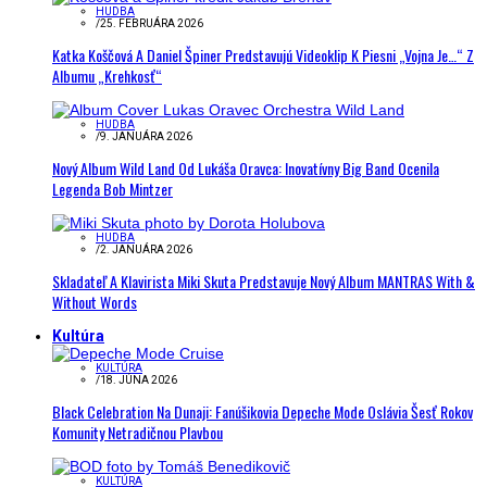
HUDBA
/
25. FEBRUÁRA 2026
Katka Koščová A Daniel Špiner Predstavujú Videoklip K Piesni „Vojna Je…“ Z
Albumu „Krehkosť“
HUDBA
/
9. JANUÁRA 2026
Nový Album Wild Land Od Lukáša Oravca: Inovatívny Big Band Ocenila
Legenda Bob Mintzer
HUDBA
/
2. JANUÁRA 2026
Skladateľ A Klavirista Miki Skuta Predstavuje Nový Album MANTRAS With &
Without Words
Kultúra
KULTÚRA
/
18. JÚNA 2026
Black Celebration Na Dunaji: Fanúšikovia Depeche Mode Oslávia Šesť Rokov
Komunity Netradičnou Plavbou
KULTÚRA