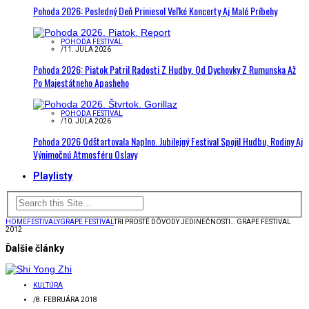
Pohoda 2026: Posledný Deň Priniesol Veľké Koncerty Aj Malé Príbehy
POHODA FESTIVAL
/
11. JÚLA 2026
Pohoda 2026: Piatok Patril Radosti Z Hudby. Od Dychovky Z Rumunska Až
Po Majestátneho Apasheho
POHODA FESTIVAL
/
10. JÚLA 2026
Pohoda 2026 Odštartovala Naplno. Jubilejný Festival Spojil Hudbu, Rodiny Aj
Výnimočnú Atmosféru Oslavy
Playlisty
HOME
FESTIVALY
GRAPE FESTIVAL
TRI PROSTÉ DÔVODY JEDINEČNOSTI… GRAPE FESTIVAL
2012
Ďalšie články
KULTÚRA
/
8. FEBRUÁRA 2018