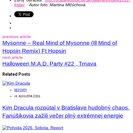
friday
Autor foto: Martina Mlčúchová
previous article
Mysonne – Real Mind of Mysonne (Ill Mind of
Hopsin Remix) Ft Hopsin
next article
Halloween M.A.D. Party #22 , Trnava
Related Posts
REPORTY
/
4. AUGUSTA 2026
Kim Dracula rozpútal v Bratislave hudobný chaos.
Fanúšikovia zažili večer plný extrémnej energie