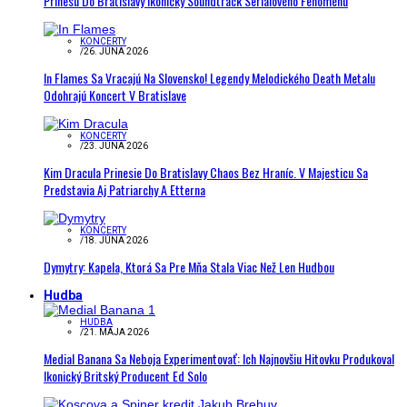
Prinesú Do Bratislavy Ikonický Soundtrack Seriálového Fenoménu
KONCERTY
/
26. JÚNA 2026
In Flames Sa Vracajú Na Slovensko! Legendy Melodického Death Metalu
Odohrajú Koncert V Bratislave
KONCERTY
/
23. JÚNA 2026
Kim Dracula Prinesie Do Bratislavy Chaos Bez Hraníc. V Majesticu Sa
Predstavia Aj Patriarchy A Etterna
KONCERTY
/
18. JÚNA 2026
Dymytry: Kapela, Ktorá Sa Pre Mňa Stala Viac Než Len Hudbou
Hudba
HUDBA
/
21. MÁJA 2026
Medial Banana Sa Neboja Experimentovať: Ich Najnovšiu Hitovku Produkoval
Ikonický Britský Producent Ed Solo