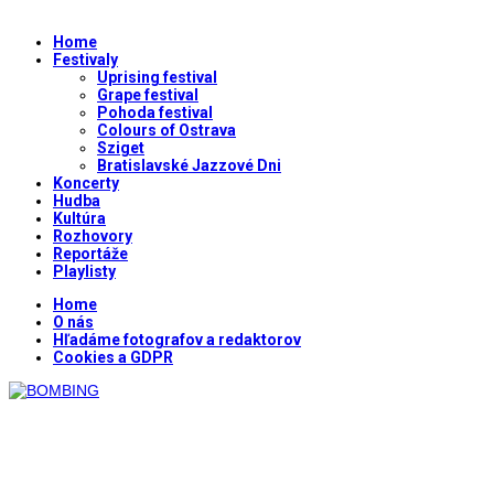
Home
Festivaly
Uprising festival
Grape festival
Pohoda festival
Colours of Ostrava
Sziget
Bratislavské Jazzové Dni
Koncerty
Hudba
Kultúra
Rozhovory
Reportáže
Playlisty
Home
O nás
Hľadáme fotografov a redaktorov
Cookies a GDPR