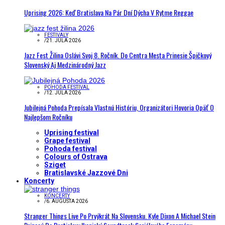
Uprising 2026: Keď Bratislava Na Pár Dní Dýcha V Rytme Reggae
FESTIVALY
/
21. JÚLA 2026
Jazz Fest Žilina Oslávi Svoj 8. Ročník. Do Centra Mesta Prinesie Špičkový
Slovenský Aj Medzinárodný Jazz
POHODA FESTIVAL
/
12. JÚLA 2026
Jubilejná Pohoda Prepísala Vlastnú Históriu, Organizátori Hovoria Opäť O
Najlepšom Ročníku
Uprising festival
Grape festival
Pohoda festival
Colours of Ostrava
Sziget
Bratislavské Jazzové Dni
Koncerty
KONCERTY
/
6. AUGUSTA 2026
Stranger Things Live Po Prvýkrát Na Slovensku. Kyle Dixon A Michael Stein