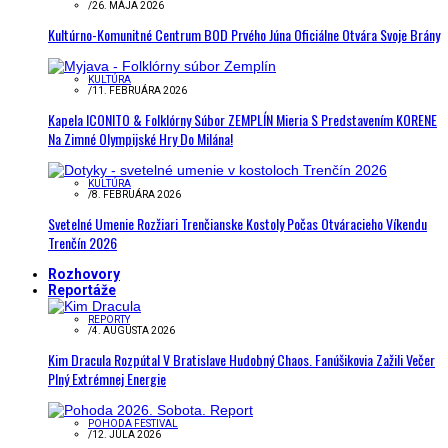
/
26. MÁJA 2026
Kultúrno-Komunitné Centrum BOD Prvého Júna Oficiálne Otvára Svoje Brány
KULTÚRA
/
11. FEBRUÁRA 2026
Kapela ICONITO & Folklórny Súbor ZEMPLÍN Mieria S Predstavením KORENE
Na Zimné Olympijské Hry Do Milána!
KULTÚRA
/
8. FEBRUÁRA 2026
Svetelné Umenie Rozžiari Trenčianske Kostoly Počas Otváracieho Víkendu
Trenčín 2026
Rozhovory
Reportáže
REPORTY
/
4. AUGUSTA 2026
Kim Dracula Rozpútal V Bratislave Hudobný Chaos. Fanúšikovia Zažili Večer
Plný Extrémnej Energie
POHODA FESTIVAL
/
12. JÚLA 2026