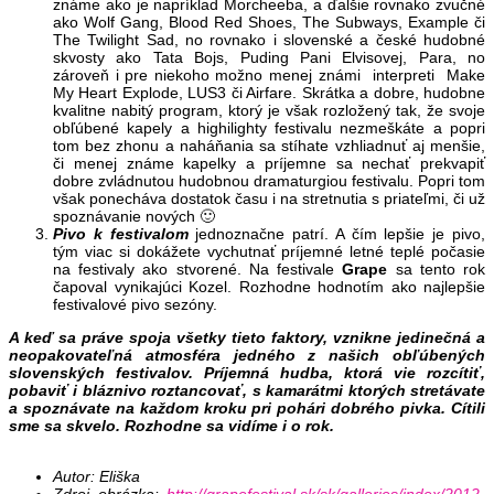
známe ako je napríklad Morcheeba, a ďalšie rovnako zvučné
ako Wolf Gang, Blood Red Shoes, The Subways, Example či
The Twilight Sad, no rovnako i slovenské a české hudobné
skvosty ako Tata Bojs, Puding Pani Elvisovej, Para, no
zároveň i pre niekoho možno menej známi interpreti Make
My Heart Explode, LUS3 či Airfare. Skrátka a dobre, hudobne
kvalitne nabitý program, ktorý je však rozložený tak, že svoje
obľúbené kapely a highilighty festivalu nezmeškáte a popri
tom bez zhonu a naháňania sa stíhate vzhliadnuť aj menšie,
či menej známe kapelky a príjemne sa nechať prekvapiť
dobre zvládnutou hudobnou dramaturgiou festivalu. Popri tom
však ponecháva dostatok času i na stretnutia s priateľmi, či už
spoznávanie nových 🙂
Pivo k festivalom
jednoznačne patrí. A čím lepšie je pivo,
tým viac si dokážete vychutnať príjemné letné teplé počasie
na festivaly ako stvorené. Na festivale
Grape
sa tento rok
čapoval vynikajúci Kozel. Rozhodne hodnotím ako najlepšie
festivalové pivo sezóny.
A keď sa práve spoja všetky tieto faktory, vznikne jedinečná a
neopakovateľná atmosféra jedného z našich obľúbených
slovenských festivalov. Príjemná hudba, ktorá vie rozcítiť,
pobaviť i bláznivo roztancovať, s kamarátmi ktorých stretávate
a spoznávate na každom kroku pri pohári dobrého pivka. Cítili
sme sa skvelo. Rozhodne sa vidíme i o rok.
Autor: Eliška
Zdroj obrázka:
http://grapefestival.sk/sk/galleries/index/2012-