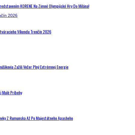
Predstavením KORENE Na Zimné Olympijské Hry Do Milána!
Otváracieho Víkendu Trenčín 2026
šikovia Zažili Večer Plný Extrémnej Energie
j Malé Príbehy
hovky Z Rumunska Až Po Majestátneho Apasheho