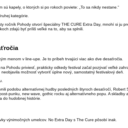
tom sú kapely, o ktorých si po rokoch poviete: „To sa nikdy nestane.“
ruhej kategórie.
aty ročník Pohody otvorí špeciálny THE CURE Extra Day, mnohí si ju prečí
och zdajú byť príliš veľké na to, aby sa splnili.
aťročia
ým menom v line-upe. Je to príbeh trvajúci viac ako dve desaťročia.
na Pohodu priviesť, prakticky odkedy festival začal pozývať veľké zahr
alu neobjavila možnosť vytvoriť úplne nový, samostatný festivalový deň.
u.
vnili podobu alternatívnej hudby posledných štyroch desaťročí, Robert 
post-punku, new wave, gothic rocku aj alternatívneho popu. A skladby
a do hudobnej histórie.
tovky výnimočných umelcov. No Extra Day s The Cure pôsobí inak.