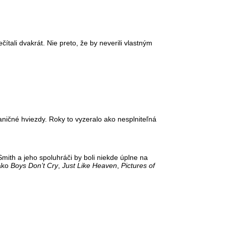
tali dvakrát. Nie preto, že by neverili vlastným
aničné hviezdy. Roky to vyzeralo ako nesplniteľná
Smith a jeho spoluhráči by boli niekde úplne na
 ako
Boys Don’t Cry
,
Just Like Heaven
,
Pictures of