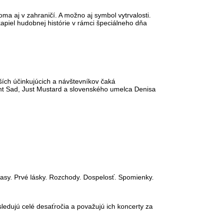
oma aj v zahraničí. A možno aj symbol vytrvalosti.
kapiel hudobnej histórie v rámci špeciálneho dňa
ích účinkujúcich a návštevníkov čaká
ight Sad, Just Mustard a slovenského umelca Denisa
 časy. Prvé lásky. Rozchody. Dospelosť. Spomienky.
 sledujú celé desaťročia a považujú ich koncerty za