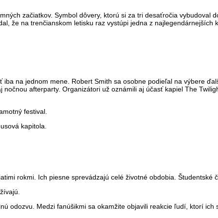
omných začiatkov. Symbol dôvery, ktorú si za tri desaťročia vybudoval d
l, že na trenčianskom letisku raz vystúpi jedna z najlegendárnejších 
 iba na jednom mene. Robert Smith sa osobne podieľal na výbere ďalš
j nočnou afterparty. Organizátori už oznámili aj účasť kapiel The Twil
motný festival.
usová kapitola.
piatimi rokmi. Ich piesne sprevádzajú celé životné obdobia. Študentské
žívajú.
nú odozvu. Medzi fanúšikmi sa okamžite objavili reakcie ľudí, ktorí ich