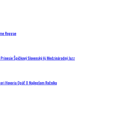
ytme Reggae
a Prinesie Špičkový Slovenský Aj Medzinárodný Jazz
tori Hovoria Opäť O Najlepšom Ročníku