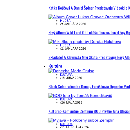
Katka Koščová A Daniel Špiner Predstavujú Videoklip 
HUDBA
/
9. JANUÁRA 2026
Nový Album Wild Land Od Lukáša Oravca: Inovatívny B
HUDBA
/
2. JANUÁRA 2026
Skladateľ A Klavirista Miki Skuta Predstavuje Nový
Kultúra
KULTÚRA
/
18. JÚNA 2026
Black Celebration Na Dunaji: Fanúšikovia Depeche Mo
KULTÚRA
/
26. MÁJA 2026
Kultúrno-Komunitné Centrum BOD Prvého Júna Oficiál
KULTÚRA
/
11. FEBRUÁRA 2026