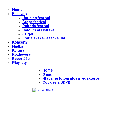
Home
Festivaly
Uprising festival
Grape festival
Pohoda festival
Colours of Ostrava
Sziget
Bratislavské Jazzové Dni
Koncerty
Hudba
Kultúra
Rozhovory
Reportáže
Playlisty
Home
O nás
Hľadáme fotografov a redaktorov
Cookies a GDPR