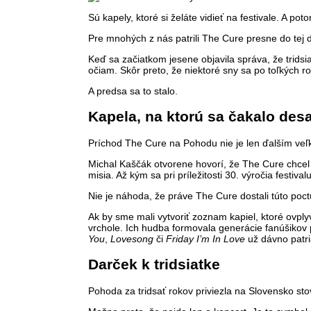
Sú kapely, ktoré si želáte vidieť na festivale. A po
Pre mnohých z nás patrili The Cure presne do tej d
Keď sa začiatkom jesene objavila správa, že tridsi
očiam. Skôr preto, že niektoré sny sa po toľkých rok
A predsa sa to stalo.
Kapela, na ktorú sa čakalo des
Príchod The Cure na Pohodu nie je len ďalším veľk
Michal Kaščák otvorene hovorí, že The Cure chcel 
misia. Až kým sa pri príležitosti 30. výročia festiv
Nie je náhoda, že práve The Cure dostali túto poct
Ak by sme mali vytvoriť zoznam kapiel, ktoré ovply
vrchole. Ich hudba formovala generácie fanúšikov 
You
,
Lovesong
či
Friday I’m In Love
už dávno patri
Darček k tridsiatke
Pohoda za tridsať rokov priviezla na Slovensko s