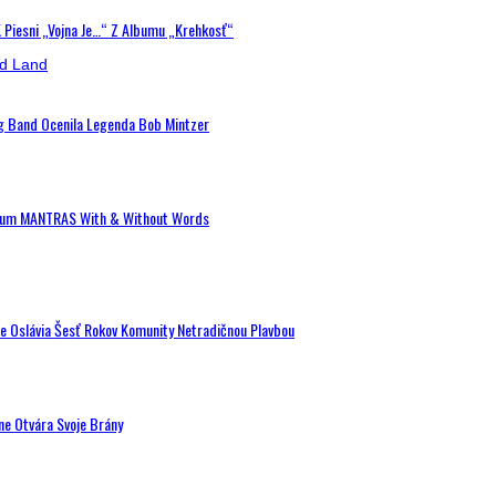
K Piesni „Vojna Je…“ Z Albumu „Krehkosť“
ig Band Ocenila Legenda Bob Mintzer
 Album MANTRAS With & Without Words
de Oslávia Šesť Rokov Komunity Netradičnou Plavbou
ne Otvára Svoje Brány