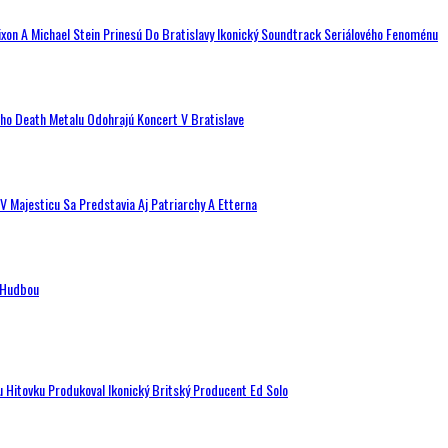
ixon A Michael Stein Prinesú Do Bratislavy Ikonický Soundtrack Seriálového Fenoménu
ého Death Metalu Odohrajú Koncert V Bratislave
V Majesticu Sa Predstavia Aj Patriarchy A Etterna
n Hudbou
u Hitovku Produkoval Ikonický Britský Producent Ed Solo