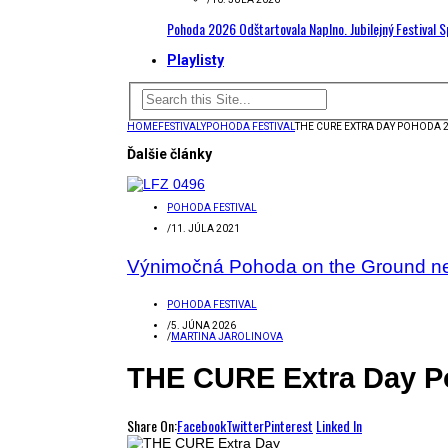
Pohoda 2026 Odštartovala Naplno. Jubilejný Festival 
Playlisty
HOME
FESTIVALY
POHODA FESTIVAL
THE CURE EXTRA DAY POHODA 
Ďalšie články
POHODA FESTIVAL
/
11. JÚLA 2021
Výnimočná Pohoda on the Ground ne
POHODA FESTIVAL
/
5. JÚNA 2026
/
MARTINA JAROLINOVA
THE CURE Extra Day P
Share On:
Facebook
Twitter
Pinterest
Linked In