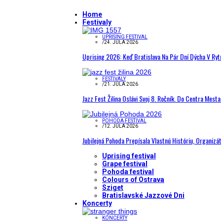
Home
Festivaly
UPRISING FESTIVAL
/
24. JÚLA 2026
Uprising 2026: Keď Bratislava Na Pár Dní Dýcha V R
FESTIVALY
/
21. JÚLA 2026
Jazz Fest Žilina Oslávi Svoj 8. Ročník. Do Centra Mest
POHODA FESTIVAL
/
12. JÚLA 2026
Jubilejná Pohoda Prepísala Vlastnú Históriu, Organizá
Uprising festival
Grape festival
Pohoda festival
Colours of Ostrava
Sziget
Bratislavské Jazzové Dni
Koncerty
KONCERTY