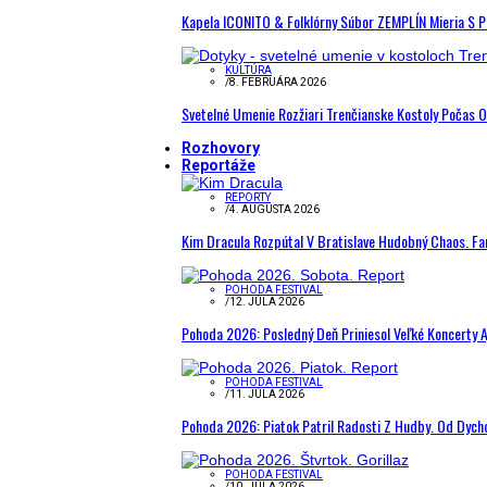
Kapela ICONITO & Folklórny Súbor ZEMPLÍN Mieria S 
KULTÚRA
/
8. FEBRUÁRA 2026
Svetelné Umenie Rozžiari Trenčianske Kostoly Počas 
Rozhovory
Reportáže
REPORTY
/
4. AUGUSTA 2026
Kim Dracula Rozpútal V Bratislave Hudobný Chaos. Fanú
POHODA FESTIVAL
/
12. JÚLA 2026
Pohoda 2026: Posledný Deň Priniesol Veľké Koncerty A
POHODA FESTIVAL
/
11. JÚLA 2026
Pohoda 2026: Piatok Patril Radosti Z Hudby. Od Dyc
POHODA FESTIVAL
/
10. JÚLA 2026