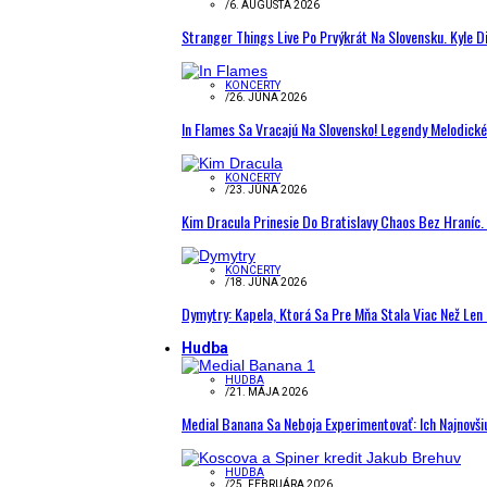
/
6. AUGUSTA 2026
Stranger Things Live Po Prvýkrát Na Slovensku. Kyle D
KONCERTY
/
26. JÚNA 2026
In Flames Sa Vracajú Na Slovensko! Legendy Melodick
KONCERTY
/
23. JÚNA 2026
Kim Dracula Prinesie Do Bratislavy Chaos Bez Hraníc. 
KONCERTY
/
18. JÚNA 2026
Dymytry: Kapela, Ktorá Sa Pre Mňa Stala Viac Než Le
Hudba
HUDBA
/
21. MÁJA 2026
Medial Banana Sa Neboja Experimentovať: Ich Najnovši
HUDBA
/
25. FEBRUÁRA 2026