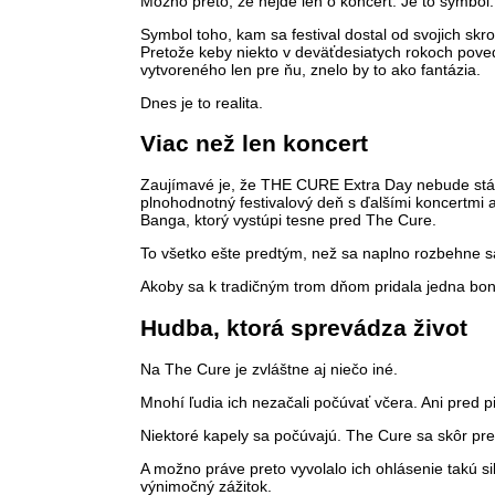
Možno preto, že nejde len o koncert. Je to symbol.
Symbol toho, kam sa festival dostal od svojich skr
Pretože keby niekto v deväťdesiatych rokoch poveda
vytvoreného len pre ňu, znelo by to ako fantázia.
Dnes je to realita.
Viac než len koncert
Zaujímavé je, že THE CURE Extra Day nebude stáť
plnohodnotný festivalový deň s ďalšími koncertmi a
Banga, ktorý vystúpi tesne pred The Cure.
To všetko ešte predtým, než sa naplno rozbehne sa
Akoby sa k tradičným trom dňom pridala jedna bon
Hudba, ktorá sprevádza život
Na The Cure je zvláštne aj niečo iné.
Mnohí ľudia ich nezačali počúvať včera. Ani pred 
Niektoré kapely sa počúvajú. The Cure sa skôr pre
A možno práve preto vyvolalo ich ohlásenie takú sil
výnimočný zážitok.