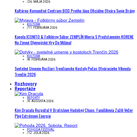
/
26. MÁJA 2026
Kultúrno-Komunitné Centrum BOD Prvého Júna Oficiálne Otvára Svoje Brány
KULTÚRA
/
11. FEBRUÁRA 2026
Kapela ICONITO & Folklórny Súbor ZEMPLÍN Mieria S Predstavením KORENE
Na Zimné Olympijské Hry Do Milána!
KULTÚRA
/
8. FEBRUÁRA 2026
Svetelné Umenie Rozžiari Trenčianske Kostoly Počas Otváracieho Víkendu
Trenčín 2026
Rozhovory
Reportáže
REPORTY
/
4. AUGUSTA 2026
Kim Dracula Rozpútal V Bratislave Hudobný Chaos. Fanúšikovia Zažili Večer
Plný Extrémnej Energie
POHODA FESTIVAL
/
12. JÚLA 2026