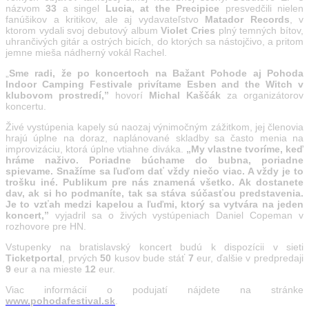
názvom
33
a singel
Lucia, at the Precipice
presvedčili nielen
fanúšikov a kritikov, ale aj vydavateľstvo
Matador Records
, v
ktorom vydali svoj debutový album
Violet Cries
plný temných bítov,
uhrančivých gitár a ostrých bicích, do ktorých sa nástojčivo, a pritom
jemne mieša nádherný vokál Rachel.
„
Sme radi, že po koncertoch na Bažant Pohode aj Pohoda
Indoor Camping Festivale privítame Esben and the Witch v
klubovom prostredí,”
hovorí
Michal Kaščák
za organizátorov
koncertu.
Živé vystúpenia kapely sú naozaj výnimočným zážitkom, jej členovia
hrajú úplne na doraz, naplánované skladby sa často menia na
improvizáciu, ktorá úplne vtiahne diváka.
„My vlastne tvoríme, keď
hráme naživo. Poriadne búchame do bubna, poriadne
spievame. Snažíme sa ľuďom dať vždy niečo viac. A vždy je to
trošku iné. Publikum pre nás znamená všetko. Ak dostanete
dav, ak si ho podmaníte, tak sa stáva súčasťou predstavenia.
Je to vzťah medzi kapelou a ľuďmi, ktorý sa vytvára na jeden
koncert,”
vyjadril sa o živých vystúpeniach Daniel Copeman v
rozhovore pre HN.
Vstupenky na bratislavský koncert budú k dispozícii v sieti
Ticketportal
, prvých
50
kusov bude stáť
7
eur, ďalšie v predpredaji
9
eur a na mieste
12
eur.
Viac informácií o podujatí nájdete na stránke
www.pohodafestival.sk
.