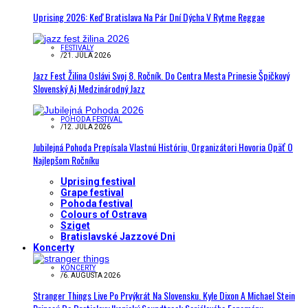
Uprising 2026: Keď Bratislava Na Pár Dní Dýcha V Rytme Reggae
FESTIVALY
/
21. JÚLA 2026
Jazz Fest Žilina Oslávi Svoj 8. Ročník. Do Centra Mesta Prinesie Špičkový
Slovenský Aj Medzinárodný Jazz
POHODA FESTIVAL
/
12. JÚLA 2026
Jubilejná Pohoda Prepísala Vlastnú Históriu, Organizátori Hovoria Opäť O
Najlepšom Ročníku
Uprising festival
Grape festival
Pohoda festival
Colours of Ostrava
Sziget
Bratislavské Jazzové Dni
Koncerty
KONCERTY
/
6. AUGUSTA 2026
Stranger Things Live Po Prvýkrát Na Slovensku. Kyle Dixon A Michael Stein