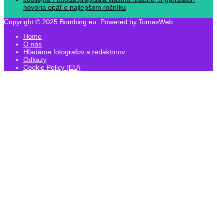
hovoria opäť o najlepšom ročníku
Copyright © 2025 Bombing.eu. Powered by TomasWeb.
Home
O nás
Hľadáme fotografov a redaktorov
Odkazy
Cookie Policy (EU)