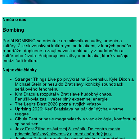
Niečo o nás
Bombing
Portál BOMBING sa orientuje na milovníkov hudby, umenia a
kultúry. Žije slovenskými kultúrnymi podujatiami, z ktorých prináša
reportáže, doplnené o zaujímavosti a aktuality z hudobného a
kultúrneho života. Podporuje iniciatívy a podujatia, ktoré vnášajú
medzi ľudí kultúru.
Najnovšie články
Stranger Things Live po prvýkrát na Slovensku. Kyle Dixon a
Michael Stein prinesú do Bratislavy ikonický soundtrack
seriálového fenoménu
Kim Dracula rozpútal v Bratislave hudobný chaos.
Fanúšikovia zažili večer plný extrémnej energie
The Legits Blast 2026 pozná svojich víťazov
Uprising 2026: Keď Bratislava na pár dní dýcha v rytme
reggae
Cibula Fest prinesie megahviezdy a viac ekológie, komfortu aj
splnený sen
Jazz Fest Žilina oslávi svoj 8. ročník. Do centra mesta
prinesie špičkový slovenský aj medzinárodný jazz
Jubilejná Pohoda prepísala vlastnú históriu, organizátori