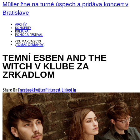
Müller žne na turné úspech a pridáva koncert v
Bratislave
ARCHÍV
KONCERTY
KULTÚRA
POHODA FESTIVAL
/
13. MARCA 2013
/
TOMÁŠ ORMANDY
TEMNÍ ESBEN AND THE
WITCH V KLUBE ZA
ZRKADLOM
Share On:
Facebook
Twitter
Pinterest
Linked In