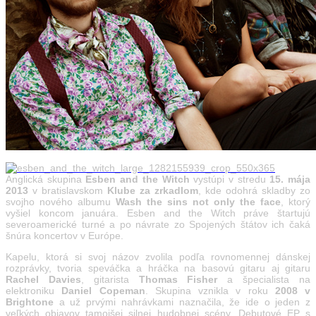
Anglická skupina
Esben and the Witch
vystúpi v stredu
15. mája
2013
v bratislavskom
Klube za zrkadlom
, kde odohrá skladby zo
svojho nového albumu
Wash the sins not only the face
, ktorý
vyšiel koncom januára. Esben and the Witch práve štartujú
severoamerické turné a po návrate zo Spojených štátov ich čaká
šnúra koncertov v Európe.
Kapelu, ktorá si svoj názov zvolila podľa rovnomennej dánskej
rozprávky, tvoria speváčka a hráčka na basovú gitaru aj gitaru
Rachel Davies
, gitarista
Thomas Fisher
a špecialista na
elektroniku
Daniel Copeman
. Skupina vznikla v roku
2008 v
Brightone
a už prvými nahrávkami naznačila, že ide o jeden z
veľkých objavov tamojšej silnej hudobnej scény. Debutové EP s