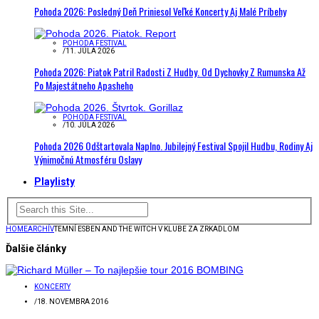
Pohoda 2026: Posledný Deň Priniesol Veľké Koncerty Aj Malé Príbehy
POHODA FESTIVAL
/
11. JÚLA 2026
Pohoda 2026: Piatok Patril Radosti Z Hudby. Od Dychovky Z Rumunska Až
Po Majestátneho Apasheho
POHODA FESTIVAL
/
10. JÚLA 2026
Pohoda 2026 Odštartovala Naplno. Jubilejný Festival Spojil Hudbu, Rodiny Aj
Výnimočnú Atmosféru Oslavy
Playlisty
HOME
ARCHÍV
TEMNÍ ESBEN AND THE WITCH V KLUBE ZA ZRKADLOM
Ďalšie články
KONCERTY
/
18. NOVEMBRA 2016