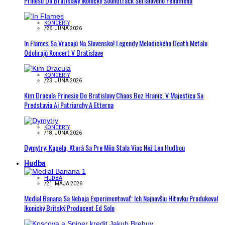
Prinesú Do Bratislavy Ikonický Soundtrack Seriálového Fenoménu
KONCERTY
/
26. JÚNA 2026
In Flames Sa Vracajú Na Slovensko! Legendy Melodického Death Metalu
Odohrajú Koncert V Bratislave
KONCERTY
/
23. JÚNA 2026
Kim Dracula Prinesie Do Bratislavy Chaos Bez Hraníc. V Majesticu Sa
Predstavia Aj Patriarchy A Etterna
KONCERTY
/
18. JÚNA 2026
Dymytry: Kapela, Ktorá Sa Pre Mňa Stala Viac Než Len Hudbou
Hudba
HUDBA
/
21. MÁJA 2026
Medial Banana Sa Neboja Experimentovať: Ich Najnovšiu Hitovku Produkoval
Ikonický Britský Producent Ed Solo