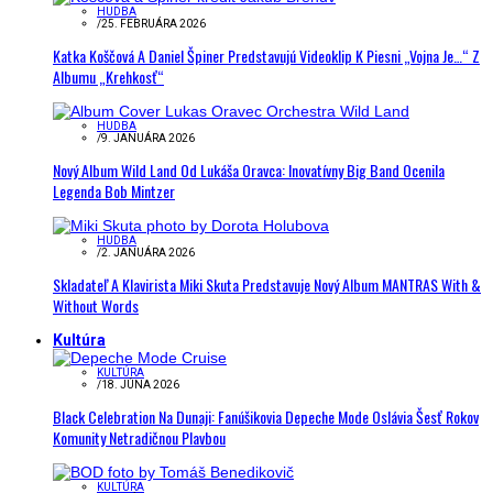
HUDBA
/
25. FEBRUÁRA 2026
Katka Koščová A Daniel Špiner Predstavujú Videoklip K Piesni „Vojna Je…“ Z
Albumu „Krehkosť“
HUDBA
/
9. JANUÁRA 2026
Nový Album Wild Land Od Lukáša Oravca: Inovatívny Big Band Ocenila
Legenda Bob Mintzer
HUDBA
/
2. JANUÁRA 2026
Skladateľ A Klavirista Miki Skuta Predstavuje Nový Album MANTRAS With &
Without Words
Kultúra
KULTÚRA
/
18. JÚNA 2026
Black Celebration Na Dunaji: Fanúšikovia Depeche Mode Oslávia Šesť Rokov
Komunity Netradičnou Plavbou
KULTÚRA