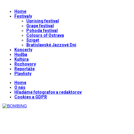
Home
Festivaly
Uprising festival
Grape festival
Pohoda festival
Colours of Ostrava
Sziget
Bratislavské Jazzové Dni
Koncerty
Hudba
Kultúra
Rozhovory
Reportáže
Playlisty
Home
O nás
Hľadáme fotografov a redaktorov
Cookies a GDPR