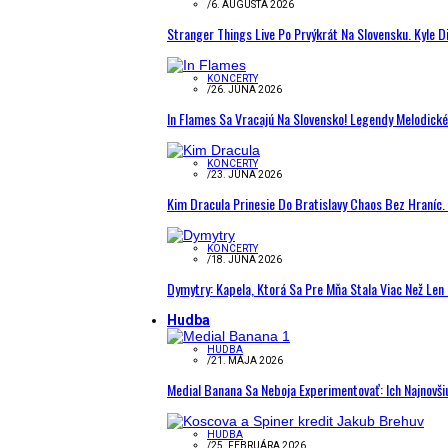
/
6. AUGUSTA 2026
Stranger Things Live Po Prvýkrát Na Slovensku. Kyle D
KONCERTY
/
26. JÚNA 2026
In Flames Sa Vracajú Na Slovensko! Legendy Melodick
KONCERTY
/
23. JÚNA 2026
Kim Dracula Prinesie Do Bratislavy Chaos Bez Hraníc. 
KONCERTY
/
18. JÚNA 2026
Dymytry: Kapela, Ktorá Sa Pre Mňa Stala Viac Než Le
Hudba
HUDBA
/
21. MÁJA 2026
Medial Banana Sa Neboja Experimentovať: Ich Najnovši
HUDBA
/
25. FEBRUÁRA 2026