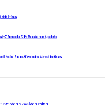
j Malé Príbehy
hovky Z Rumunska Až Po Majestátneho Apasheho
Spojil Hudbu, Rodiny Aj Výnimočnú Atmosféru Oslavy
äť nových skvelých mien