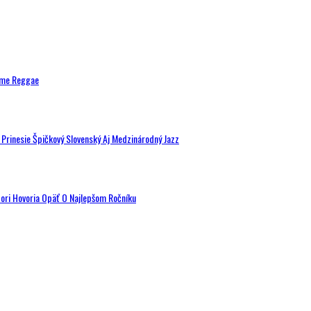
ytme Reggae
a Prinesie Špičkový Slovenský Aj Medzinárodný Jazz
tori Hovoria Opäť O Najlepšom Ročníku