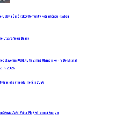
de Oslávia Šesť Rokov Komunity Netradičnou Plavbou
ne Otvára Svoje Brány
Predstavením KORENE Na Zimné Olympijské Hry Do Milána!
Otváracieho Víkendu Trenčín 2026
šikovia Zažili Večer Plný Extrémnej Energie