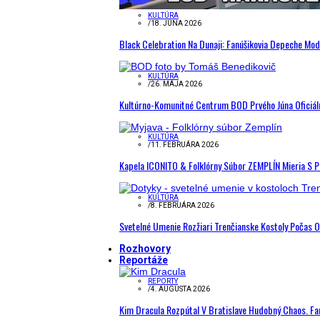
KULTÚRA
/
18. JÚNA 2026
Black Celebration Na Dunaji: Fanúšikovia Depeche Mo
KULTÚRA
/
26. MÁJA 2026
Kultúrno-Komunitné Centrum BOD Prvého Júna Oficiál
KULTÚRA
/
11. FEBRUÁRA 2026
Kapela ICONITO & Folklórny Súbor ZEMPLÍN Mieria S 
KULTÚRA
/
8. FEBRUÁRA 2026
Svetelné Umenie Rozžiari Trenčianske Kostoly Počas 
Rozhovory
Reportáže
REPORTY
/
4. AUGUSTA 2026
Kim Dracula Rozpútal V Bratislave Hudobný Chaos. Fanú