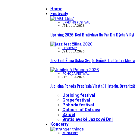
Home
Festivaly
UPRISING FESTIVAL
/
24. JÚLA 2026
Uprising 2026: Keď Bratislava Na Pár Dní Dýcha V R
FESTIVALY
/
21. JÚLA 2026
Jazz Fest Žilina Oslávi Svoj 8. Ročník. Do Centra Mest
POHODA FESTIVAL
/
12. JÚLA 2026
Jubilejná Pohoda Prepísala Vlastnú Históriu, Organizá
Uprising festival
Grape festival
Pohoda festival
Colours of Ostrava
Sziget
Bratislavské Jazzové Dni
Koncerty
KONCERTY