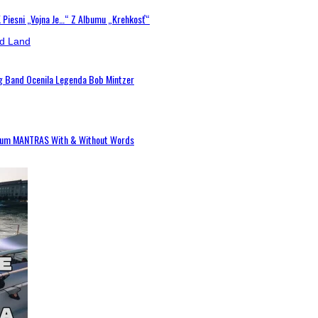
K Piesni „Vojna Je…“ Z Albumu „Krehkosť“
ig Band Ocenila Legenda Bob Mintzer
 Album MANTRAS With & Without Words