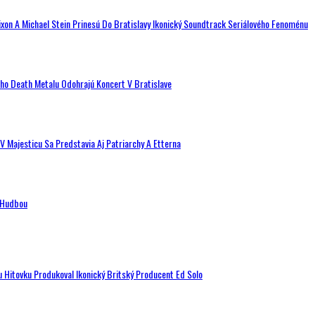
ixon A Michael Stein Prinesú Do Bratislavy Ikonický Soundtrack Seriálového Fenoménu
ého Death Metalu Odohrajú Koncert V Bratislave
V Majesticu Sa Predstavia Aj Patriarchy A Etterna
n Hudbou
u Hitovku Produkoval Ikonický Britský Producent Ed Solo