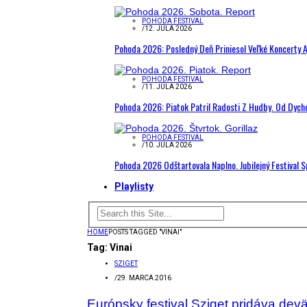
POHODA FESTIVAL
/
12. JÚLA 2026
Pohoda 2026: Posledný Deň Priniesol Veľké Koncerty A
POHODA FESTIVAL
/
11. JÚLA 2026
Pohoda 2026: Piatok Patril Radosti Z Hudby. Od Dyc
POHODA FESTIVAL
/
10. JÚLA 2026
Pohoda 2026 Odštartovala Naplno. Jubilejný Festival 
Playlisty
HOME
POSTS TAGGED "VINAI"
Tag:
Vinai
SZIGET
/
29. MARCA 2016
Európsky festival Sziget pridáva dev