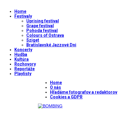
Home
Festivaly
Uprising festival
Grape festival
Pohoda festival
Colours of Ostrava
Sziget
Bratislavské Jazzové Dni
Koncerty
Hudba
Kultúra
Rozhovory
Reportáže
Playlisty
Home
O nás
Hľadáme fotografov a redaktorov
Cookies a GDPR