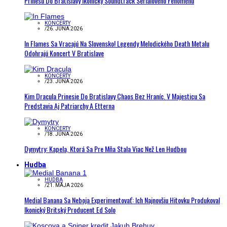
Prinesú Do Bratislavy Ikonický Soundtrack Seriálového Fenoménu
KONCERTY
/
26. JÚNA 2026
In Flames Sa Vracajú Na Slovensko! Legendy Melodického Death Metalu
Odohrajú Koncert V Bratislave
KONCERTY
/
23. JÚNA 2026
Kim Dracula Prinesie Do Bratislavy Chaos Bez Hraníc. V Majesticu Sa
Predstavia Aj Patriarchy A Etterna
KONCERTY
/
18. JÚNA 2026
Dymytry: Kapela, Ktorá Sa Pre Mňa Stala Viac Než Len Hudbou
Hudba
HUDBA
/
21. MÁJA 2026
Medial Banana Sa Neboja Experimentovať: Ich Najnovšiu Hitovku Produkoval
Ikonický Britský Producent Ed Solo