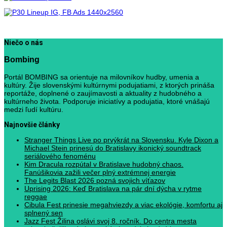
Niečo o nás
Bombing
Portál BOMBING sa orientuje na milovníkov hudby, umenia a
kultúry. Žije slovenskými kultúrnymi podujatiami, z ktorých prináša
reportáže, doplnené o zaujímavosti a aktuality z hudobného a
kultúrneho života. Podporuje iniciatívy a podujatia, ktoré vnášajú
medzi ľudí kultúru.
Najnovšie články
Stranger Things Live po prvýkrát na Slovensku. Kyle Dixon a
Michael Stein prinesú do Bratislavy ikonický soundtrack
seriálového fenoménu
Kim Dracula rozpútal v Bratislave hudobný chaos.
Fanúšikovia zažili večer plný extrémnej energie
The Legits Blast 2026 pozná svojich víťazov
Uprising 2026: Keď Bratislava na pár dní dýcha v rytme
reggae
Cibula Fest prinesie megahviezdy a viac ekológie, komfortu aj
splnený sen
Jazz Fest Žilina oslávi svoj 8. ročník. Do centra mesta