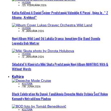
HUDBA
/
25. FEBRUÁRA 2026
Katka Koščová A Daniel Špiner Predstavujú Videoklip K Piesni „Vojna Je…“ Z
Albumu „Krehkosť“
HUDBA
/
9. JANUÁRA 2026
Nový Album Wild Land Od Lukáša Oravca: Inovatívny Big Band Ocenila
Legenda Bob Mintzer
HUDBA
/
2. JANUÁRA 2026
Skladateľ A Klavirista Miki Skuta Predstavuje Nový Album MANTRAS With &
Without Words
Kultúra
KULTÚRA
/
18. JÚNA 2026
Black Celebration Na Dunaji: Fanúšikovia Depeche Mode Oslávia Šesť Rokov
Komunity Netradičnou Plavbou
KULTÚRA