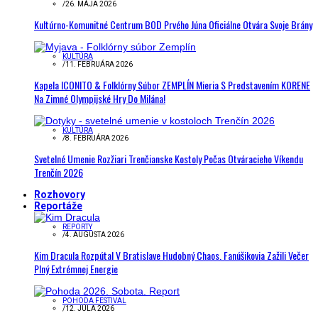
/
26. MÁJA 2026
Kultúrno-Komunitné Centrum BOD Prvého Júna Oficiálne Otvára Svoje Brány
KULTÚRA
/
11. FEBRUÁRA 2026
Kapela ICONITO & Folklórny Súbor ZEMPLÍN Mieria S Predstavením KORENE
Na Zimné Olympijské Hry Do Milána!
KULTÚRA
/
8. FEBRUÁRA 2026
Svetelné Umenie Rozžiari Trenčianske Kostoly Počas Otváracieho Víkendu
Trenčín 2026
Rozhovory
Reportáže
REPORTY
/
4. AUGUSTA 2026
Kim Dracula Rozpútal V Bratislave Hudobný Chaos. Fanúšikovia Zažili Večer
Plný Extrémnej Energie
POHODA FESTIVAL
/
12. JÚLA 2026