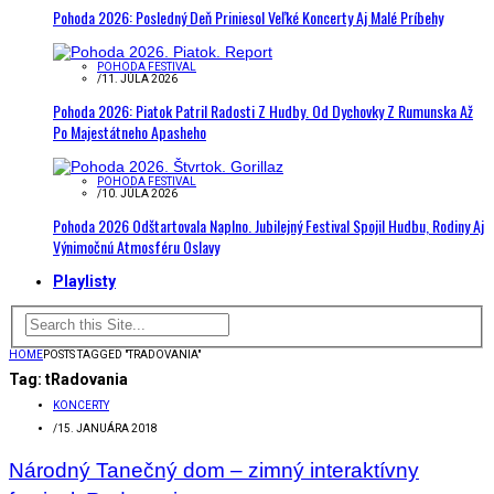
Pohoda 2026: Posledný Deň Priniesol Veľké Koncerty Aj Malé Príbehy
POHODA FESTIVAL
/
11. JÚLA 2026
Pohoda 2026: Piatok Patril Radosti Z Hudby. Od Dychovky Z Rumunska Až
Po Majestátneho Apasheho
POHODA FESTIVAL
/
10. JÚLA 2026
Pohoda 2026 Odštartovala Naplno. Jubilejný Festival Spojil Hudbu, Rodiny Aj
Výnimočnú Atmosféru Oslavy
Playlisty
HOME
POSTS TAGGED "TRADOVANIA"
Tag:
tRadovania
KONCERTY
/
15. JANUÁRA 2018
Národný Tanečný dom – zimný interaktívny