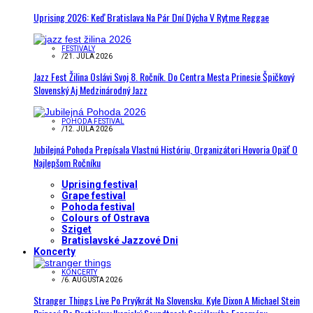
Uprising 2026: Keď Bratislava Na Pár Dní Dýcha V Rytme Reggae
FESTIVALY
/
21. JÚLA 2026
Jazz Fest Žilina Oslávi Svoj 8. Ročník. Do Centra Mesta Prinesie Špičkový
Slovenský Aj Medzinárodný Jazz
POHODA FESTIVAL
/
12. JÚLA 2026
Jubilejná Pohoda Prepísala Vlastnú Históriu, Organizátori Hovoria Opäť O
Najlepšom Ročníku
Uprising festival
Grape festival
Pohoda festival
Colours of Ostrava
Sziget
Bratislavské Jazzové Dni
Koncerty
KONCERTY
/
6. AUGUSTA 2026
Stranger Things Live Po Prvýkrát Na Slovensku. Kyle Dixon A Michael Stein