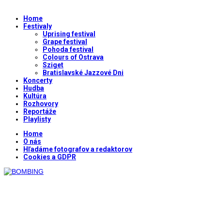
Home
Festivaly
Uprising festival
Grape festival
Pohoda festival
Colours of Ostrava
Sziget
Bratislavské Jazzové Dni
Koncerty
Hudba
Kultúra
Rozhovory
Reportáže
Playlisty
Home
O nás
Hľadáme fotografov a redaktorov
Cookies a GDPR