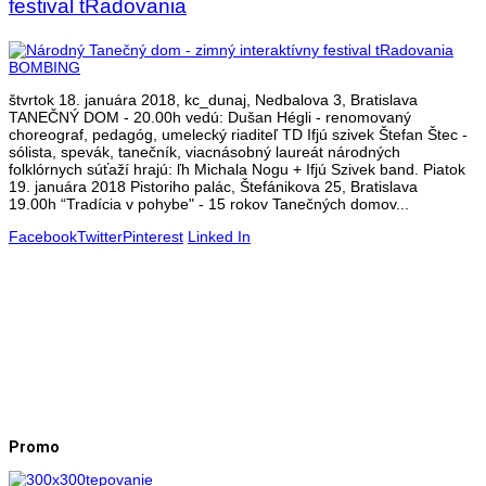
festival tRadovania
štvrtok 18. januára 2018, kc_dunaj, Nedbalova 3, Bratislava
TANEČNÝ DOM - 20.00h vedú: Dušan Hégli - renomovaný
choreograf, pedagóg, umelecký riaditeľ TD Ifjú szivek Štefan Štec -
sólista, spevák, tanečník, viacnásobný laureát národných
folklórnych súťaží hrajú: ľh Michala Nogu + Ifjú Szivek band. Piatok
19. januára 2018 Pistoriho palác, Štefánikova 25, Bratislava
19.00h “Tradícia v pohybe" - 15 rokov Tanečných domov...
Facebook
Twitter
Pinterest
Linked In
Promo