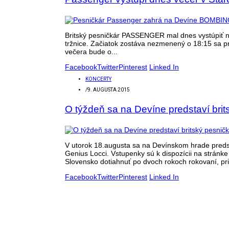
Britský pesničkár PASSENGER mal dnes vystúpiť na 
tržnice. Začiatok zostáva nezmenený o 18:15 sa 
večera bude o...
Facebook
Twitter
Pinterest
Linked In
KONCERTY
/
9. AUGUSTA 2015
O týždeň sa na Devíne predstaví b
V utorok 18.augusta sa na Devínskom hrade predst
Genius Locci. Vstupenky sú k dispozícii na strá
Slovensko dotiahnuť po dvoch rokoch rokovaní, pri
Facebook
Twitter
Pinterest
Linked In