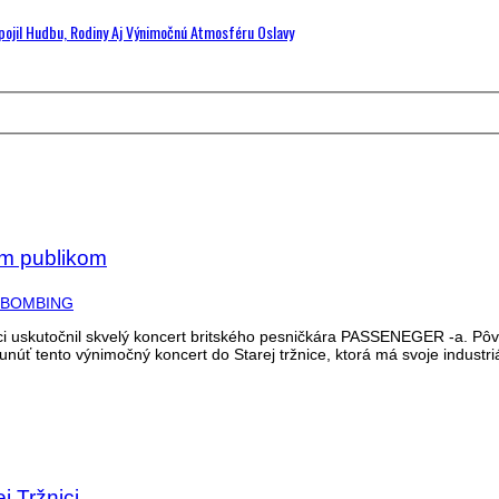
Spojil Hudbu, Rodiny Aj Výnimočnú Atmosféru Oslavy
m publikom
žnici uskutočnil skvelý koncert britského pesničkára PASSENEGER -a. Pô
sunúť tento výnimočný koncert do Starej tržnice, ktorá má svoje industri
j Tržnici