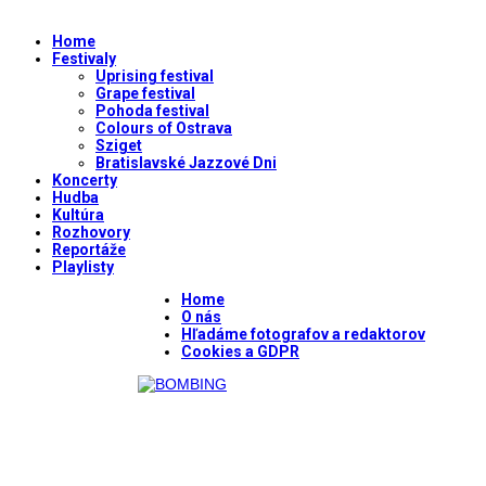
Home
Festivaly
Uprising festival
Grape festival
Pohoda festival
Colours of Ostrava
Sziget
Bratislavské Jazzové Dni
Koncerty
Hudba
Kultúra
Rozhovory
Reportáže
Playlisty
Home
O nás
Hľadáme fotografov a redaktorov
Cookies a GDPR