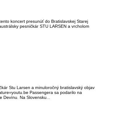
ento koncert presunúť do Bratislavskej Starej
 austrálsky pesničkár STU LARSEN a vrcholom
kár Stu Larsen a minuloročný bratislavský objav
ature=youtu.be Passengera sa podarilo na
ie Devínu. Na Slovensku...