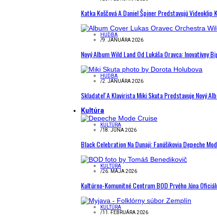
Katka Koščová A Daniel Špiner Predstavujú Videoklip 
HUDBA
/
9. JANUÁRA 2026
Nový Album Wild Land Od Lukáša Oravca: Inovatívny B
HUDBA
/
2. JANUÁRA 2026
Skladateľ A Klavirista Miki Skuta Predstavuje Nový
Kultúra
KULTÚRA
/
18. JÚNA 2026
Black Celebration Na Dunaji: Fanúšikovia Depeche Mo
KULTÚRA
/
26. MÁJA 2026
Kultúrno-Komunitné Centrum BOD Prvého Júna Oficiál
KULTÚRA
/
11. FEBRUÁRA 2026