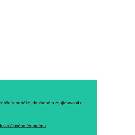
rináša reportáže, doplnené o zaujímavosti a
ack seriálového fenoménu