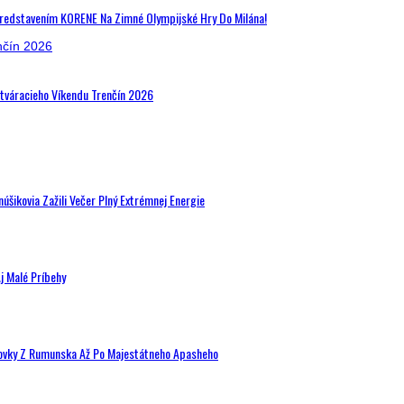
Predstavením KORENE Na Zimné Olympijské Hry Do Milána!
Otváracieho Víkendu Trenčín 2026
šikovia Zažili Večer Plný Extrémnej Energie
j Malé Príbehy
hovky Z Rumunska Až Po Majestátneho Apasheho