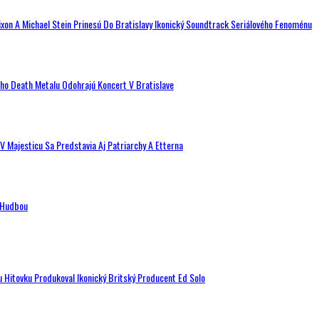
ixon A Michael Stein Prinesú Do Bratislavy Ikonický Soundtrack Seriálového Fenoménu
ého Death Metalu Odohrajú Koncert V Bratislave
V Majesticu Sa Predstavia Aj Patriarchy A Etterna
n Hudbou
u Hitovku Produkoval Ikonický Britský Producent Ed Solo