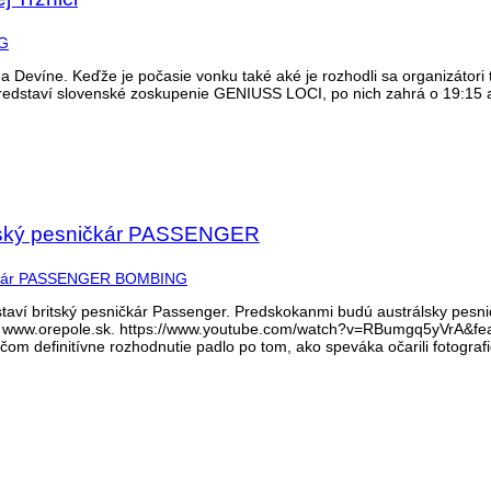
Devíne. Keďže je počasie vonku také aké je rozhodli sa organizátori t
predstaví slovenské zoskupenie GENIUSS LOCI, po nich zahrá o 19:15
ritský pesničkár PASSENGER
aví britský pesničkár Passenger. Predskokanmi budú austrálsky pesnič
nke www.orepole.sk. https://www.youtube.com/watch?v=RBumgq5yVrA&fe
čom definitívne rozhodnutie padlo po tom, ako speváka očarili fotograf