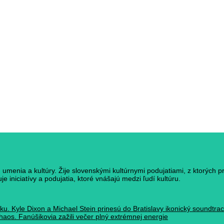
umenia a kultúry. Žije slovenskými kultúrnymi podujatiami, z ktorých p
e iniciatívy a podujatia, ktoré vnášajú medzi ľudí kultúru.
ku. Kyle Dixon a Michael Stein prinesú do Bratislavy ikonický soundtr
haos. Fanúšikovia zažili večer plný extrémnej energie