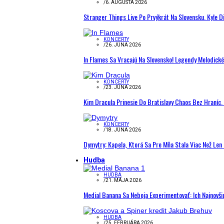
/
6. AUGUSTA 2026
Stranger Things Live Po Prvýkrát Na Slovensku. Kyle D
KONCERTY
/
26. JÚNA 2026
In Flames Sa Vracajú Na Slovensko! Legendy Melodick
KONCERTY
/
23. JÚNA 2026
Kim Dracula Prinesie Do Bratislavy Chaos Bez Hraníc. 
KONCERTY
/
18. JÚNA 2026
Dymytry: Kapela, Ktorá Sa Pre Mňa Stala Viac Než Le
Hudba
HUDBA
/
21. MÁJA 2026
Medial Banana Sa Neboja Experimentovať: Ich Najnovši
HUDBA
/
25. FEBRUÁRA 2026