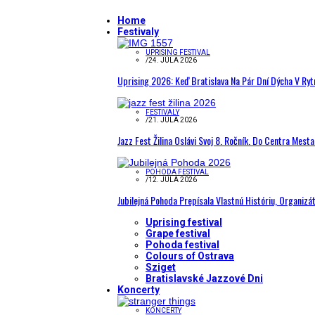
Home
Festivaly
UPRISING FESTIVAL
/
24. JÚLA 2026
Uprising 2026: Keď Bratislava Na Pár Dní Dýcha V R
FESTIVALY
/
21. JÚLA 2026
Jazz Fest Žilina Oslávi Svoj 8. Ročník. Do Centra Mest
POHODA FESTIVAL
/
12. JÚLA 2026
Jubilejná Pohoda Prepísala Vlastnú Históriu, Organizá
Uprising festival
Grape festival
Pohoda festival
Colours of Ostrava
Sziget
Bratislavské Jazzové Dni
Koncerty
KONCERTY