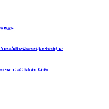
ytme Reggae
a Prinesie Špičkový Slovenský Aj Medzinárodný Jazz
tori Hovoria Opäť O Najlepšom Ročníku