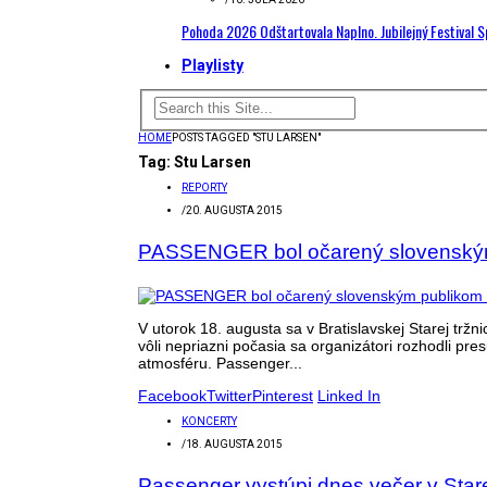
Pohoda 2026 Odštartovala Naplno. Jubilejný Festival 
Playlisty
HOME
POSTS TAGGED "STU LARSEN"
Tag:
Stu Larsen
REPORTY
/
20. AUGUSTA 2015
PASSENGER bol očarený slovenský
V utorok 18. augusta sa v Bratislavskej Starej tr
vôli nepriazni počasia sa organizátori rozhodli pre
atmosféru. Passenger...
Facebook
Twitter
Pinterest
Linked In
KONCERTY
/
18. AUGUSTA 2015
Passenger vystúpi dnes večer v Stare