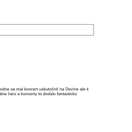
vodne sa mal koncert uskutočniť na Devíne ale k
álne čaro a koncertu to dodalo fantastickú