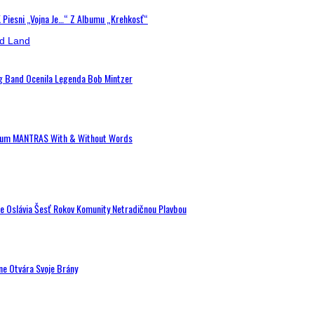
K Piesni „Vojna Je…“ Z Albumu „Krehkosť“
ig Band Ocenila Legenda Bob Mintzer
 Album MANTRAS With & Without Words
de Oslávia Šesť Rokov Komunity Netradičnou Plavbou
ne Otvára Svoje Brány