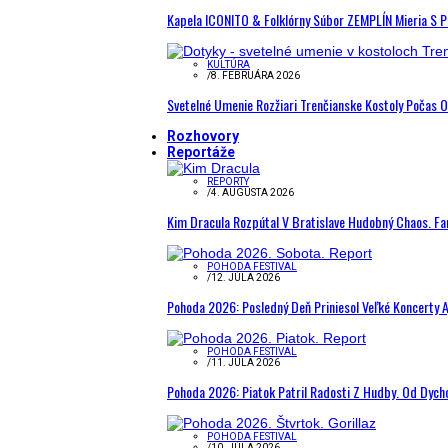
Kapela ICONITO & Folklórny Súbor ZEMPLÍN Mieria S 
KULTÚRA
/
8. FEBRUÁRA 2026
Svetelné Umenie Rozžiari Trenčianske Kostoly Počas 
Rozhovory
Reportáže
REPORTY
/
4. AUGUSTA 2026
Kim Dracula Rozpútal V Bratislave Hudobný Chaos. Fanú
POHODA FESTIVAL
/
12. JÚLA 2026
Pohoda 2026: Posledný Deň Priniesol Veľké Koncerty A
POHODA FESTIVAL
/
11. JÚLA 2026
Pohoda 2026: Piatok Patril Radosti Z Hudby. Od Dyc
POHODA FESTIVAL
/
10. JÚLA 2026