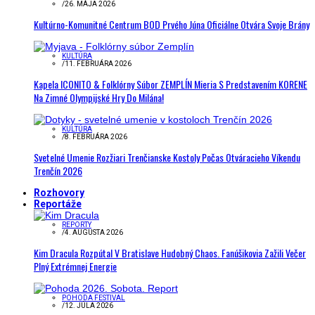
/
26. MÁJA 2026
Kultúrno-Komunitné Centrum BOD Prvého Júna Oficiálne Otvára Svoje Brány
KULTÚRA
/
11. FEBRUÁRA 2026
Kapela ICONITO & Folklórny Súbor ZEMPLÍN Mieria S Predstavením KORENE
Na Zimné Olympijské Hry Do Milána!
KULTÚRA
/
8. FEBRUÁRA 2026
Svetelné Umenie Rozžiari Trenčianske Kostoly Počas Otváracieho Víkendu
Trenčín 2026
Rozhovory
Reportáže
REPORTY
/
4. AUGUSTA 2026
Kim Dracula Rozpútal V Bratislave Hudobný Chaos. Fanúšikovia Zažili Večer
Plný Extrémnej Energie
POHODA FESTIVAL
/
12. JÚLA 2026