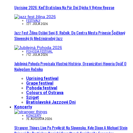
Uprising 2026: Keď Bratislava Na Pár Dní Dýcha V Rytme Reggae
FESTIVALY
/
21. JÚLA 2026
Jazz Fest Žilina Oslávi Svoj 8. Ročník. Do Centra Mesta Prinesie Špičkový
Slovenský Aj Medzinárodný Jazz
POHODA FESTIVAL
/
12. JÚLA 2026
Jubilejná Pohoda Prepísala Vlastnú Históriu, Organizátori Hovoria Opäť O
Najlepšom Ročníku
Uprising festival
Grape festival
Pohoda festival
Colours of Ostrava
Sziget
Bratislavské Jazzové Dni
Koncerty
KONCERTY
/
6. AUGUSTA 2026
Stranger Things Live Po Prvýkrát Na Slovensku. Kyle Dixon A Michael Stein