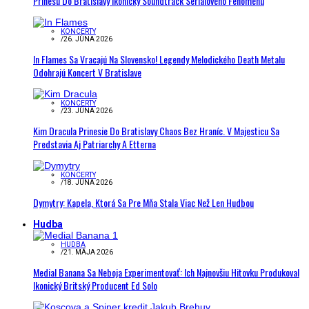
Prinesú Do Bratislavy Ikonický Soundtrack Seriálového Fenoménu
KONCERTY
/
26. JÚNA 2026
In Flames Sa Vracajú Na Slovensko! Legendy Melodického Death Metalu
Odohrajú Koncert V Bratislave
KONCERTY
/
23. JÚNA 2026
Kim Dracula Prinesie Do Bratislavy Chaos Bez Hraníc. V Majesticu Sa
Predstavia Aj Patriarchy A Etterna
KONCERTY
/
18. JÚNA 2026
Dymytry: Kapela, Ktorá Sa Pre Mňa Stala Viac Než Len Hudbou
Hudba
HUDBA
/
21. MÁJA 2026
Medial Banana Sa Neboja Experimentovať: Ich Najnovšiu Hitovku Produkoval
Ikonický Britský Producent Ed Solo