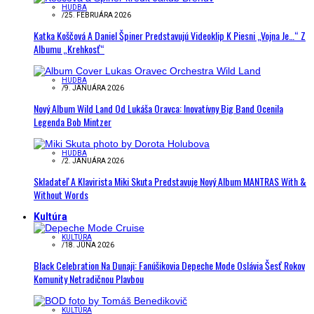
HUDBA
/
25. FEBRUÁRA 2026
Katka Koščová A Daniel Špiner Predstavujú Videoklip K Piesni „Vojna Je…“ Z
Albumu „Krehkosť“
HUDBA
/
9. JANUÁRA 2026
Nový Album Wild Land Od Lukáša Oravca: Inovatívny Big Band Ocenila
Legenda Bob Mintzer
HUDBA
/
2. JANUÁRA 2026
Skladateľ A Klavirista Miki Skuta Predstavuje Nový Album MANTRAS With &
Without Words
Kultúra
KULTÚRA
/
18. JÚNA 2026
Black Celebration Na Dunaji: Fanúšikovia Depeche Mode Oslávia Šesť Rokov
Komunity Netradičnou Plavbou
KULTÚRA