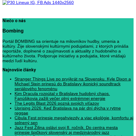
Niečo o nás
Bombing
Portál BOMBING sa orientuje na milovníkov hudby, umenia a
kultúry. Žije slovenskými kultúrnymi podujatiami, z ktorých prináša
reportáže, doplnené o zaujímavosti a aktuality z hudobného a
kultúrneho života. Podporuje iniciatívy a podujatia, ktoré vnášajú
medzi ľudí kultúru.
Najnovšie články
Stranger Things Live po prvýkrát na Slovensku. Kyle Dixon a
Michael Stein prinesú do Bratislavy ikonický soundtrack
seriálového fenoménu
Kim Dracula rozpútal v Bratislave hudobný chaos.
Fanúšikovia zažili večer plný extrémnej energie
The Legits Blast 2026 pozná svojich víťazov
Uprising 2026: Keď Bratislava na pár dní dýcha v rytme
reggae
Cibula Fest prinesie megahviezdy a viac ekológie, komfortu aj
splnený sen
Jazz Fest Žilina oslávi svoj 8. ročník. Do centra mesta
prinesie špičkový slovenský aj medzinárodný jazz