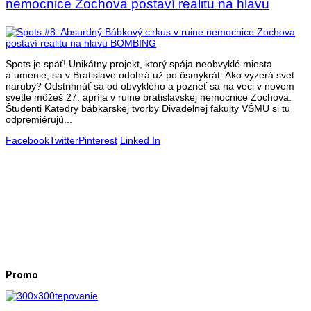
nemocnice Zochova postaví realitu na hlavu
Spots je späť! Unikátny projekt, ktorý spája neobvyklé miesta
a umenie, sa v Bratislave odohrá už po ôsmykrát. Ako vyzerá svet
naruby? Odstrihnúť sa od obvyklého a pozrieť sa na veci v novom
svetle môžeš 27. apríla v ruine bratislavskej nemocnice Zochova.
Študenti Katedry bábkarskej tvorby Divadelnej fakulty VŠMU si tu
odpremiérujú...
Facebook
Twitter
Pinterest
Linked In
Promo