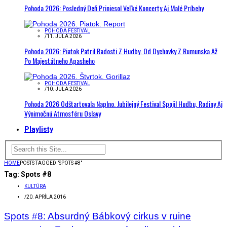
Pohoda 2026: Posledný Deň Priniesol Veľké Koncerty Aj Malé Príbehy
POHODA FESTIVAL
/
11. JÚLA 2026
Pohoda 2026: Piatok Patril Radosti Z Hudby. Od Dychovky Z Rumunska Až
Po Majestátneho Apasheho
POHODA FESTIVAL
/
10. JÚLA 2026
Pohoda 2026 Odštartovala Naplno. Jubilejný Festival Spojil Hudbu, Rodiny Aj
Výnimočnú Atmosféru Oslavy
Playlisty
HOME
POSTS TAGGED "SPOTS #8"
Tag:
Spots #8
KULTÚRA
/
20. APRÍLA 2016
Spots #8: Absurdný Bábkový cirkus v ruine