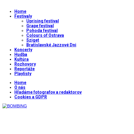
Home
Festivaly
Uprising festival
Grape festival
Pohoda festival
Colours of Ostrava
Sziget
Bratislavské Jazzové Dni
Koncerty
Hudba
Kultúra
Rozhovory
Reportáže
Playlisty
Home
O nás
Hľadáme fotografov a redaktorov
Cookies a GDPR