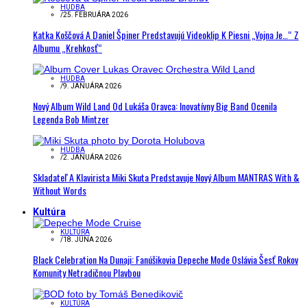
HUDBA
/
25. FEBRUÁRA 2026
Katka Koščová A Daniel Špiner Predstavujú Videoklip K Piesni „Vojna Je…“ Z
Albumu „Krehkosť“
HUDBA
/
9. JANUÁRA 2026
Nový Album Wild Land Od Lukáša Oravca: Inovatívny Big Band Ocenila
Legenda Bob Mintzer
HUDBA
/
2. JANUÁRA 2026
Skladateľ A Klavirista Miki Skuta Predstavuje Nový Album MANTRAS With &
Without Words
Kultúra
KULTÚRA
/
18. JÚNA 2026
Black Celebration Na Dunaji: Fanúšikovia Depeche Mode Oslávia Šesť Rokov
Komunity Netradičnou Plavbou
KULTÚRA