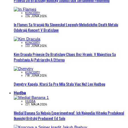
Prinesú Do Bratislavy Ikonický Soundtrack Seriálového Fenoménu
KONCERTY
/
26. JÚNA 2026
In Flames Sa Vracajú Na Slovensko! Legendy Melodického Death Metalu
Odohrajú Koncert V Bratislave
KONCERTY
/
23. JÚNA 2026
Kim Dracula Prinesie Do Bratislavy Chaos Bez Hraníc. V Majesticu Sa
Predstavia Aj Patriarchy A Etterna
KONCERTY
/
18. JÚNA 2026
Dymytry: Kapela, Ktorá Sa Pre Mňa Stala Viac Než Len Hudbou
Hudba
HUDBA
/
21. MÁJA 2026
Medial Banana Sa Neboja Experimentovať: Ich Najnovšiu Hitovku Produkoval
Ikonický Britský Producent Ed Solo