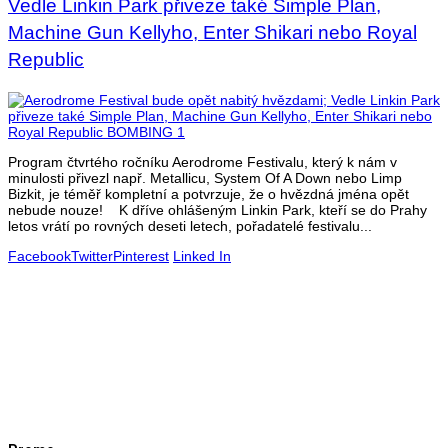
Vedle Linkin Park přiveze také Simple Plan,
Machine Gun Kellyho, Enter Shikari nebo Royal
Republic
Program čtvrtého ročníku Aerodrome Festivalu, který k nám v
minulosti přivezl např. Metallicu, System Of A Down nebo Limp
Bizkit, je téměř kompletní a potvrzuje, že o hvězdná jména opět
nebude nouze! K dříve ohlášeným Linkin Park, kteří se do Prahy
letos vrátí po rovných deseti letech, pořadatelé festivalu...
Facebook
Twitter
Pinterest
Linked In