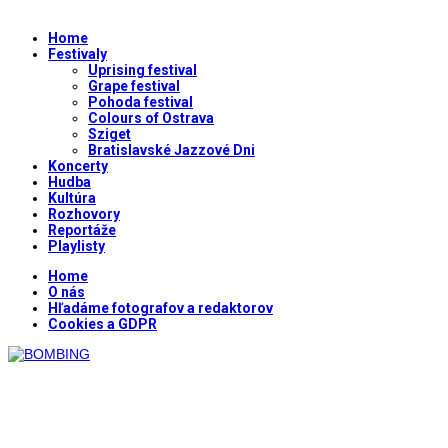
Home
Festivaly
Uprising festival
Grape festival
Pohoda festival
Colours of Ostrava
Sziget
Bratislavské Jazzové Dni
Koncerty
Hudba
Kultúra
Rozhovory
Reportáže
Playlisty
Home
O nás
Hľadáme fotografov a redaktorov
Cookies a GDPR