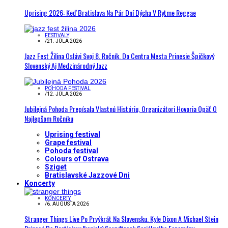
Uprising 2026: Keď Bratislava Na Pár Dní Dýcha V Rytme Reggae
FESTIVALY
/
21. JÚLA 2026
Jazz Fest Žilina Oslávi Svoj 8. Ročník. Do Centra Mesta Prinesie Špičkový
Slovenský Aj Medzinárodný Jazz
POHODA FESTIVAL
/
12. JÚLA 2026
Jubilejná Pohoda Prepísala Vlastnú Históriu, Organizátori Hovoria Opäť O
Najlepšom Ročníku
Uprising festival
Grape festival
Pohoda festival
Colours of Ostrava
Sziget
Bratislavské Jazzové Dni
Koncerty
KONCERTY
/
6. AUGUSTA 2026
Stranger Things Live Po Prvýkrát Na Slovensku. Kyle Dixon A Michael Stein