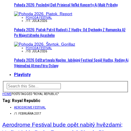
Pohoda 2026: Posledný Deň Priniesol Veľké Koncerty Aj Malé Príbehy
POHODA FESTIVAL
/
11. JÚLA 2026
Pohoda 2026: Piatok Patril Radosti Z Hudby. Od Dychovky Z Rumunska Až
Po Majestátneho Apasheho
POHODA FESTIVAL
/
10. JÚLA 2026
Pohoda 2026 Odštartovala Naplno. Jubilejný Festival Spojil Hudbu, Rodiny Aj
Výnimočnú Atmosféru Oslavy
Playlisty
HOME
POSTS TAGGED "ROYAL REPUBLIC"
Tag:
Royal Republic
AERODROME FESTIVAL
/
1. FEBRUÁRA 2017
Aerodrome Festival bude opět nabitý hvězdami;