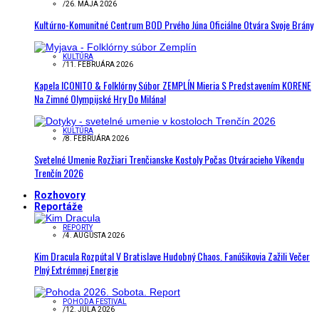
/
26. MÁJA 2026
Kultúrno-Komunitné Centrum BOD Prvého Júna Oficiálne Otvára Svoje Brány
KULTÚRA
/
11. FEBRUÁRA 2026
Kapela ICONITO & Folklórny Súbor ZEMPLÍN Mieria S Predstavením KORENE
Na Zimné Olympijské Hry Do Milána!
KULTÚRA
/
8. FEBRUÁRA 2026
Svetelné Umenie Rozžiari Trenčianske Kostoly Počas Otváracieho Víkendu
Trenčín 2026
Rozhovory
Reportáže
REPORTY
/
4. AUGUSTA 2026
Kim Dracula Rozpútal V Bratislave Hudobný Chaos. Fanúšikovia Zažili Večer
Plný Extrémnej Energie
POHODA FESTIVAL
/
12. JÚLA 2026