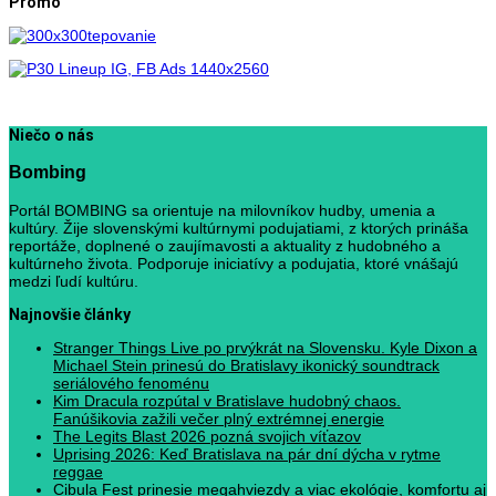
Promo
Niečo o nás
Bombing
Portál BOMBING sa orientuje na milovníkov hudby, umenia a
kultúry. Žije slovenskými kultúrnymi podujatiami, z ktorých prináša
reportáže, doplnené o zaujímavosti a aktuality z hudobného a
kultúrneho života. Podporuje iniciatívy a podujatia, ktoré vnášajú
medzi ľudí kultúru.
Najnovšie články
Stranger Things Live po prvýkrát na Slovensku. Kyle Dixon a
Michael Stein prinesú do Bratislavy ikonický soundtrack
seriálového fenoménu
Kim Dracula rozpútal v Bratislave hudobný chaos.
Fanúšikovia zažili večer plný extrémnej energie
The Legits Blast 2026 pozná svojich víťazov
Uprising 2026: Keď Bratislava na pár dní dýcha v rytme
reggae
Cibula Fest prinesie megahviezdy a viac ekológie, komfortu aj