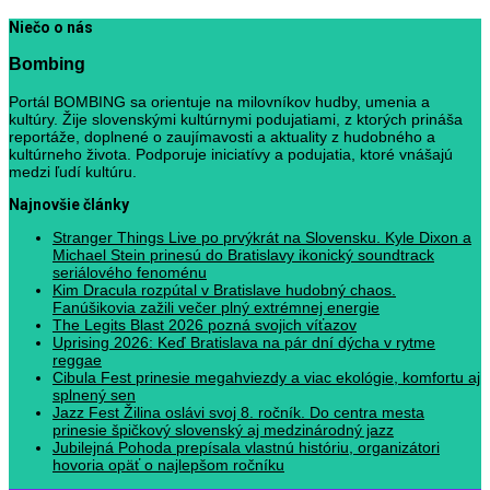
Niečo o nás
Bombing
Portál BOMBING sa orientuje na milovníkov hudby, umenia a
kultúry. Žije slovenskými kultúrnymi podujatiami, z ktorých prináša
reportáže, doplnené o zaujímavosti a aktuality z hudobného a
kultúrneho života. Podporuje iniciatívy a podujatia, ktoré vnášajú
medzi ľudí kultúru.
Najnovšie články
Stranger Things Live po prvýkrát na Slovensku. Kyle Dixon a
Michael Stein prinesú do Bratislavy ikonický soundtrack
seriálového fenoménu
Kim Dracula rozpútal v Bratislave hudobný chaos.
Fanúšikovia zažili večer plný extrémnej energie
The Legits Blast 2026 pozná svojich víťazov
Uprising 2026: Keď Bratislava na pár dní dýcha v rytme
reggae
Cibula Fest prinesie megahviezdy a viac ekológie, komfortu aj
splnený sen
Jazz Fest Žilina oslávi svoj 8. ročník. Do centra mesta
prinesie špičkový slovenský aj medzinárodný jazz
Jubilejná Pohoda prepísala vlastnú históriu, organizátori
hovoria opäť o najlepšom ročníku