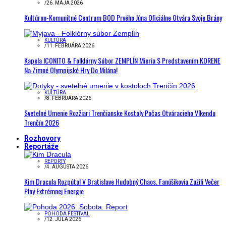
/
26. MÁJA 2026
Kultúrno-Komunitné Centrum BOD Prvého Júna Oficiálne Otvára Svoje Brány
KULTÚRA
/
11. FEBRUÁRA 2026
Kapela ICONITO & Folklórny Súbor ZEMPLÍN Mieria S Predstavením KORENE
Na Zimné Olympijské Hry Do Milána!
KULTÚRA
/
8. FEBRUÁRA 2026
Svetelné Umenie Rozžiari Trenčianske Kostoly Počas Otváracieho Víkendu
Trenčín 2026
Rozhovory
Reportáže
REPORTY
/
4. AUGUSTA 2026
Kim Dracula Rozpútal V Bratislave Hudobný Chaos. Fanúšikovia Zažili Večer
Plný Extrémnej Energie
POHODA FESTIVAL
/
12. JÚLA 2026