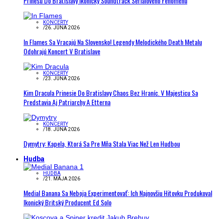
Prinesú Do Bratislavy Ikonický Soundtrack Seriálového Fenoménu
KONCERTY
/
26. JÚNA 2026
In Flames Sa Vracajú Na Slovensko! Legendy Melodického Death Metalu
Odohrajú Koncert V Bratislave
KONCERTY
/
23. JÚNA 2026
Kim Dracula Prinesie Do Bratislavy Chaos Bez Hraníc. V Majesticu Sa
Predstavia Aj Patriarchy A Etterna
KONCERTY
/
18. JÚNA 2026
Dymytry: Kapela, Ktorá Sa Pre Mňa Stala Viac Než Len Hudbou
Hudba
HUDBA
/
21. MÁJA 2026
Medial Banana Sa Neboja Experimentovať: Ich Najnovšiu Hitovku Produkoval
Ikonický Britský Producent Ed Solo