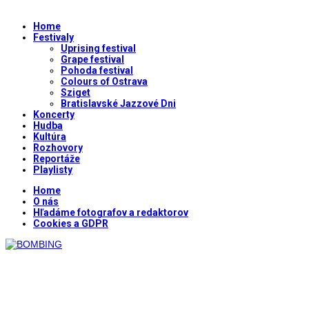
Home
Festivaly
Uprising festival
Grape festival
Pohoda festival
Colours of Ostrava
Sziget
Bratislavské Jazzové Dni
Koncerty
Hudba
Kultúra
Rozhovory
Reportáže
Playlisty
Home
O nás
Hľadáme fotografov a redaktorov
Cookies a GDPR