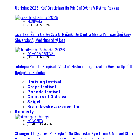
Uprising 2026: Keď Bratislava Na Pár Dní Dýcha V Rytme Reggae
FESTIVALY
/
21. JÚLA 2026
Jazz Fest Žilina Oslávi Svoj 8. Ročník. Do Centra Mesta Prinesie Špičkový
Slovenský Aj Medzinárodný Jazz
POHODA FESTIVAL
/
12. JÚLA 2026
Jubilejná Pohoda Prepísala Vlastnú Históriu, Organizátori Hovoria Opäť O
Najlepšom Ročníku
Uprising festival
Grape festival
Pohoda festival
Colours of Ostrava
Sziget
Bratislavské Jazzové Dni
Koncerty
KONCERTY
/
6. AUGUSTA 2026
Stranger Things Live Po Prvýkrát Na Slovensku. Kyle Dixon A Michael Stein