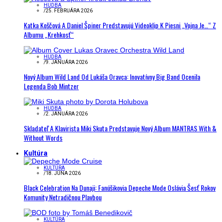
HUDBA
/
25. FEBRUÁRA 2026
Katka Koščová A Daniel Špiner Predstavujú Videoklip K Piesni „Vojna Je…“ Z
Albumu „Krehkosť“
HUDBA
/
9. JANUÁRA 2026
Nový Album Wild Land Od Lukáša Oravca: Inovatívny Big Band Ocenila
Legenda Bob Mintzer
HUDBA
/
2. JANUÁRA 2026
Skladateľ A Klavirista Miki Skuta Predstavuje Nový Album MANTRAS With &
Without Words
Kultúra
KULTÚRA
/
18. JÚNA 2026
Black Celebration Na Dunaji: Fanúšikovia Depeche Mode Oslávia Šesť Rokov
Komunity Netradičnou Plavbou
KULTÚRA