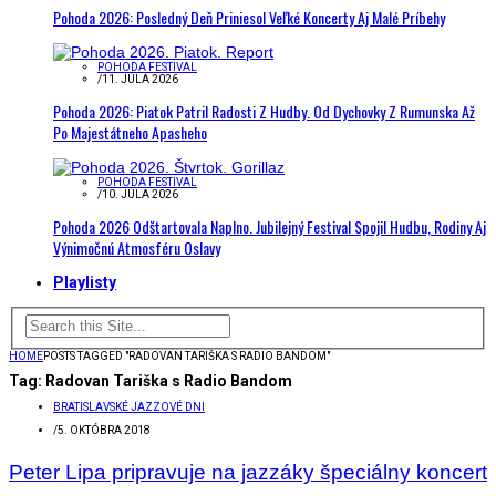
Pohoda 2026: Posledný Deň Priniesol Veľké Koncerty Aj Malé Príbehy
POHODA FESTIVAL
/
11. JÚLA 2026
Pohoda 2026: Piatok Patril Radosti Z Hudby. Od Dychovky Z Rumunska Až
Po Majestátneho Apasheho
POHODA FESTIVAL
/
10. JÚLA 2026
Pohoda 2026 Odštartovala Naplno. Jubilejný Festival Spojil Hudbu, Rodiny Aj
Výnimočnú Atmosféru Oslavy
Playlisty
HOME
POSTS TAGGED "RADOVAN TARIŠKA S RADIO BANDOM"
Tag:
Radovan Tariška s Radio Bandom
BRATISLAVSKÉ JAZZOVÉ DNI
/
5. OKTÓBRA 2018
Peter Lipa pripravuje na jazzáky špeciálny koncert