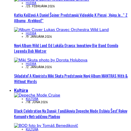
HUDBA
/
25. FEBRUÁRA 2026
Katka Koščová A Daniel Špiner Predstavujú Videoklip K Piesni „Vojna Je…“ Z
Albumu „Krehkosť“
HUDBA
/
9. JANUÁRA 2026
Nový Album Wild Land Od Lukáša Oravca: Inovatívny Big Band Ocenila
Legenda Bob Mintzer
HUDBA
/
2. JANUÁRA 2026
Skladateľ A Klavirista Miki Skuta Predstavuje Nový Album MANTRAS With &
Without Words
Kultúra
KULTÚRA
/
18. JÚNA 2026
Black Celebration Na Dunaji: Fanúšikovia Depeche Mode Oslávia Šesť Rokov
Komunity Netradičnou Plavbou
KULTÚRA