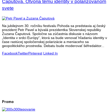
Čaputová. Otvoria tému identity v polarizovanom
svete
Na jubilejnom 30. ročníku festivalu Pohoda sa predstavia aj český
prezident Petr Pavel a bývalá prezidentka Slovenskej republiky
Zuzana Čaputová. Spoločne sa zúčastnia diskusie s názvom
„Identita v srdci Európy“, ktorá sa bude venovať hľadaniu identity v
čase rastúcej spoločenskej polarizácie a meniaceho sa
geopolitického prostredia. Debatu bude moderovať šéfredaktor...
Facebook
Twitter
Pinterest
Linked In
Promo