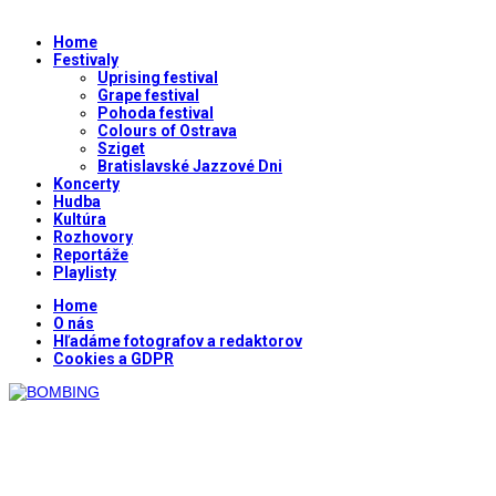
Home
Festivaly
Uprising festival
Grape festival
Pohoda festival
Colours of Ostrava
Sziget
Bratislavské Jazzové Dni
Koncerty
Hudba
Kultúra
Rozhovory
Reportáže
Playlisty
Home
O nás
Hľadáme fotografov a redaktorov
Cookies a GDPR