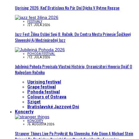
Uprising 2026: Keď Bratislava Na Pár Dní Dýcha V Rytme Reggae
FESTIVALY
/
21. JÚLA 2026
Jazz Fest Žilina Oslávi Svoj 8. Ročník. Do Centra Mesta Prinesie Špičkový
Slovenský Aj Medzinárodný Jazz
POHODA FESTIVAL
/
12. JÚLA 2026
Jubilejná Pohoda Prepísala Vlastnú Históriu, Organizátori Hovoria Opäť O
Najlepšom Ročníku
Uprising festival
Grape festival
Pohoda festival
Colours of Ostrava
Sziget
Bratislavské Jazzové Dni
Koncerty
KONCERTY
/
6. AUGUSTA 2026
Stranger Things Live Po Prvýkrát Na Slovensku. Kyle Dixon A Michael Stein