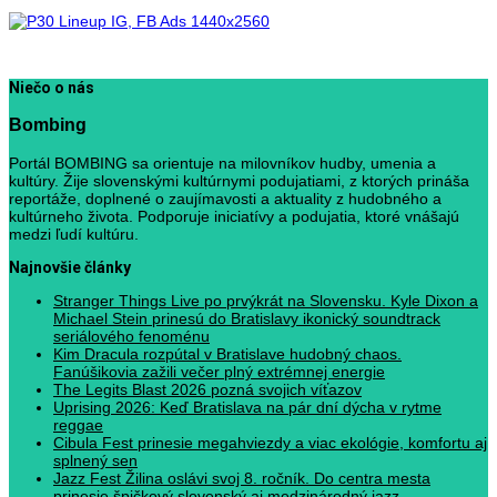
Niečo o nás
Bombing
Portál BOMBING sa orientuje na milovníkov hudby, umenia a
kultúry. Žije slovenskými kultúrnymi podujatiami, z ktorých prináša
reportáže, doplnené o zaujímavosti a aktuality z hudobného a
kultúrneho života. Podporuje iniciatívy a podujatia, ktoré vnášajú
medzi ľudí kultúru.
Najnovšie články
Stranger Things Live po prvýkrát na Slovensku. Kyle Dixon a
Michael Stein prinesú do Bratislavy ikonický soundtrack
seriálového fenoménu
Kim Dracula rozpútal v Bratislave hudobný chaos.
Fanúšikovia zažili večer plný extrémnej energie
The Legits Blast 2026 pozná svojich víťazov
Uprising 2026: Keď Bratislava na pár dní dýcha v rytme
reggae
Cibula Fest prinesie megahviezdy a viac ekológie, komfortu aj
splnený sen
Jazz Fest Žilina oslávi svoj 8. ročník. Do centra mesta
prinesie špičkový slovenský aj medzinárodný jazz