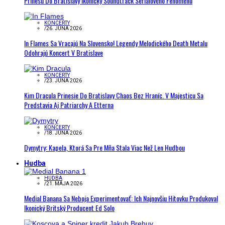
Prinesú Do Bratislavy Ikonický Soundtrack Seriálového Fenoménu
KONCERTY
/
26. JÚNA 2026
In Flames Sa Vracajú Na Slovensko! Legendy Melodického Death Metalu
Odohrajú Koncert V Bratislave
KONCERTY
/
23. JÚNA 2026
Kim Dracula Prinesie Do Bratislavy Chaos Bez Hraníc. V Majesticu Sa
Predstavia Aj Patriarchy A Etterna
KONCERTY
/
18. JÚNA 2026
Dymytry: Kapela, Ktorá Sa Pre Mňa Stala Viac Než Len Hudbou
Hudba
HUDBA
/
21. MÁJA 2026
Medial Banana Sa Neboja Experimentovať: Ich Najnovšiu Hitovku Produkoval
Ikonický Britský Producent Ed Solo