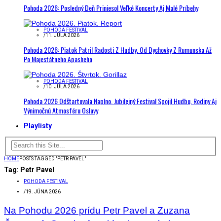
Pohoda 2026: Posledný Deň Priniesol Veľké Koncerty Aj Malé Príbehy
POHODA FESTIVAL
/
11. JÚLA 2026
Pohoda 2026: Piatok Patril Radosti Z Hudby. Od Dychovky Z Rumunska Až
Po Majestátneho Apasheho
POHODA FESTIVAL
/
10. JÚLA 2026
Pohoda 2026 Odštartovala Naplno. Jubilejný Festival Spojil Hudbu, Rodiny Aj
Výnimočnú Atmosféru Oslavy
Playlisty
HOME
POSTS TAGGED "PETR PAVEL"
Tag:
Petr Pavel
POHODA FESTIVAL
/
19. JÚNA 2026
Na Pohodu 2026 prídu Petr Pavel a Zuzana