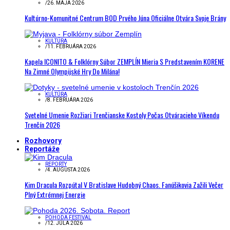
/
26. MÁJA 2026
Kultúrno-Komunitné Centrum BOD Prvého Júna Oficiálne Otvára Svoje Brány
KULTÚRA
/
11. FEBRUÁRA 2026
Kapela ICONITO & Folklórny Súbor ZEMPLÍN Mieria S Predstavením KORENE
Na Zimné Olympijské Hry Do Milána!
KULTÚRA
/
8. FEBRUÁRA 2026
Svetelné Umenie Rozžiari Trenčianske Kostoly Počas Otváracieho Víkendu
Trenčín 2026
Rozhovory
Reportáže
REPORTY
/
4. AUGUSTA 2026
Kim Dracula Rozpútal V Bratislave Hudobný Chaos. Fanúšikovia Zažili Večer
Plný Extrémnej Energie
POHODA FESTIVAL
/
12. JÚLA 2026