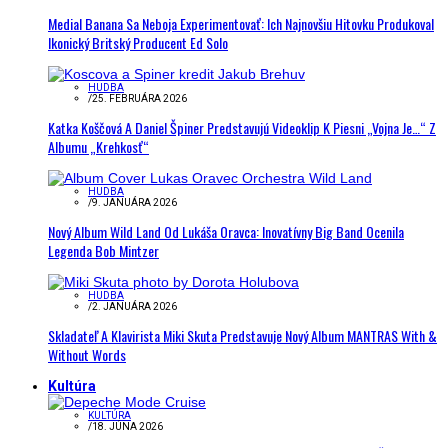
Medial Banana Sa Neboja Experimentovať: Ich Najnovšiu Hitovku Produkoval
Ikonický Britský Producent Ed Solo
HUDBA
/
25. FEBRUÁRA 2026
Katka Koščová A Daniel Špiner Predstavujú Videoklip K Piesni „Vojna Je…“ Z
Albumu „Krehkosť“
HUDBA
/
9. JANUÁRA 2026
Nový Album Wild Land Od Lukáša Oravca: Inovatívny Big Band Ocenila
Legenda Bob Mintzer
HUDBA
/
2. JANUÁRA 2026
Skladateľ A Klavirista Miki Skuta Predstavuje Nový Album MANTRAS With &
Without Words
Kultúra
KULTÚRA
/
18. JÚNA 2026