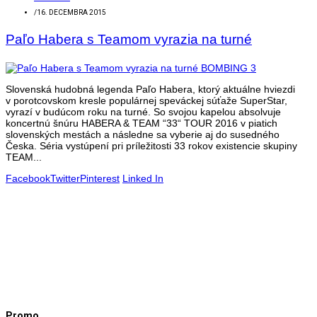
/
16. DECEMBRA 2015
Paľo Habera s Teamom vyrazia na turné
Slovenská hudobná legenda Paľo Habera, ktorý aktuálne hviezdi
v porotcovskom kresle populárnej speváckej súťaže SuperStar,
vyrazí v budúcom roku na turné. So svojou kapelou absolvuje
koncertnú šnúru HABERA & TEAM “33“ TOUR 2016 v piatich
slovenských mestách a následne sa vyberie aj do susedného
Česka. Séria vystúpení pri príležitosti 33 rokov existencie skupiny
TEAM...
Facebook
Twitter
Pinterest
Linked In
Promo