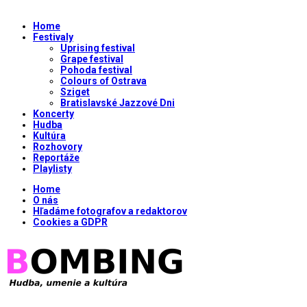
Home
Festivaly
Uprising festival
Grape festival
Pohoda festival
Colours of Ostrava
Sziget
Bratislavské Jazzové Dni
Koncerty
Hudba
Kultúra
Rozhovory
Reportáže
Playlisty
Home
O nás
Hľadáme fotografov a redaktorov
Cookies a GDPR