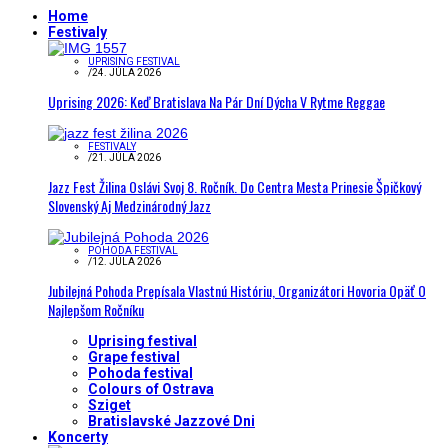
Home
Festivaly
UPRISING FESTIVAL
/
24. JÚLA 2026
Uprising 2026: Keď Bratislava Na Pár Dní Dýcha V Rytme Reggae
FESTIVALY
/
21. JÚLA 2026
Jazz Fest Žilina Oslávi Svoj 8. Ročník. Do Centra Mesta Prinesie Špičkový
Slovenský Aj Medzinárodný Jazz
POHODA FESTIVAL
/
12. JÚLA 2026
Jubilejná Pohoda Prepísala Vlastnú Históriu, Organizátori Hovoria Opäť O
Najlepšom Ročníku
Uprising festival
Grape festival
Pohoda festival
Colours of Ostrava
Sziget
Bratislavské Jazzové Dni
Koncerty