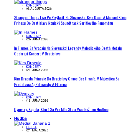
KONCERTY
/
6. AUGUSTA 2026
Stranger Things Live Po Prvýkrát Na Slovensku. Kyle Dixon A Michael Stein
Prinesú Do Bratislavy Ikonický Soundtrack Seriálového Fenoménu
KONCERTY
/
26. JÚNA 2026
In Flames Sa Vracajú Na Slovensko! Legendy Melodického Death Metalu
Odohrajú Koncert V Bratislave
KONCERTY
/
23. JÚNA 2026
Kim Dracula Prinesie Do Bratislavy Chaos Bez Hraníc. V Majesticu Sa
Predstavia Aj Patriarchy A Etterna
KONCERTY
/
18. JÚNA 2026
Dymytry: Kapela, Ktorá Sa Pre Mňa Stala Viac Než Len Hudbou
Hudba
HUDBA
/
21. MÁJA 2026