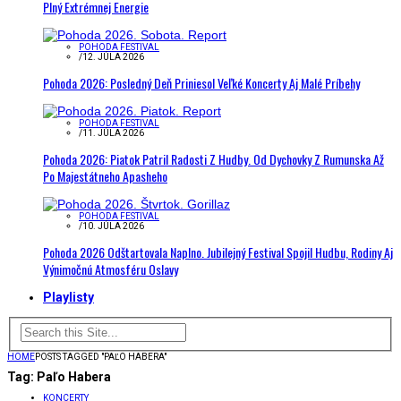
Plný Extrémnej Energie
POHODA FESTIVAL
/
12. JÚLA 2026
Pohoda 2026: Posledný Deň Priniesol Veľké Koncerty Aj Malé Príbehy
POHODA FESTIVAL
/
11. JÚLA 2026
Pohoda 2026: Piatok Patril Radosti Z Hudby. Od Dychovky Z Rumunska Až
Po Majestátneho Apasheho
POHODA FESTIVAL
/
10. JÚLA 2026
Pohoda 2026 Odštartovala Naplno. Jubilejný Festival Spojil Hudbu, Rodiny Aj
Výnimočnú Atmosféru Oslavy
Playlisty
HOME
POSTS TAGGED "PAĽO HABERA"
Tag:
Paľo Habera
KONCERTY