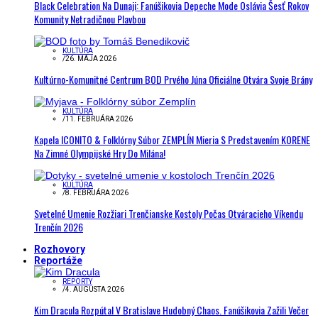
Black Celebration Na Dunaji: Fanúšikovia Depeche Mode Oslávia Šesť Rokov
Komunity Netradičnou Plavbou
KULTÚRA
/
26. MÁJA 2026
Kultúrno-Komunitné Centrum BOD Prvého Júna Oficiálne Otvára Svoje Brány
KULTÚRA
/
11. FEBRUÁRA 2026
Kapela ICONITO & Folklórny Súbor ZEMPLÍN Mieria S Predstavením KORENE
Na Zimné Olympijské Hry Do Milána!
KULTÚRA
/
8. FEBRUÁRA 2026
Svetelné Umenie Rozžiari Trenčianske Kostoly Počas Otváracieho Víkendu
Trenčín 2026
Rozhovory
Reportáže
REPORTY
/
4. AUGUSTA 2026
Kim Dracula Rozpútal V Bratislave Hudobný Chaos. Fanúšikovia Zažili Večer