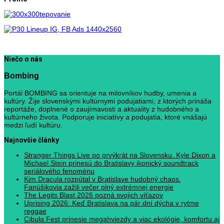
Niečo o nás
Bombing
Portál BOMBING sa orientuje na milovníkov hudby, umenia a
kultúry. Žije slovenskými kultúrnymi podujatiami, z ktorých prináša
reportáže, doplnené o zaujímavosti a aktuality z hudobného a
kultúrneho života. Podporuje iniciatívy a podujatia, ktoré vnášajú
medzi ľudí kultúru.
Najnovšie články
Stranger Things Live po prvýkrát na Slovensku. Kyle Dixon a
Michael Stein prinesú do Bratislavy ikonický soundtrack
seriálového fenoménu
Kim Dracula rozpútal v Bratislave hudobný chaos.
Fanúšikovia zažili večer plný extrémnej energie
The Legits Blast 2026 pozná svojich víťazov
Uprising 2026: Keď Bratislava na pár dní dýcha v rytme
reggae
Cibula Fest prinesie megahviezdy a viac ekológie, komfortu aj