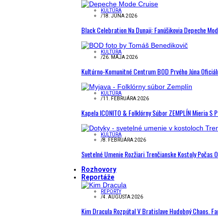
KULTÚRA
/
18. JÚNA 2026
Black Celebration Na Dunaji: Fanúšikovia Depeche Mo
KULTÚRA
/
26. MÁJA 2026
Kultúrno-Komunitné Centrum BOD Prvého Júna Oficiál
KULTÚRA
/
11. FEBRUÁRA 2026
Kapela ICONITO & Folklórny Súbor ZEMPLÍN Mieria S 
KULTÚRA
/
8. FEBRUÁRA 2026
Svetelné Umenie Rozžiari Trenčianske Kostoly Počas 
Rozhovory
Reportáže
REPORTY
/
4. AUGUSTA 2026
Kim Dracula Rozpútal V Bratislave Hudobný Chaos. Fanú