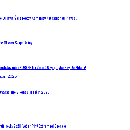
de Oslávia Šesť Rokov Komunity Netradičnou Plavbou
ne Otvára Svoje Brány
Predstavením KORENE Na Zimné Olympijské Hry Do Milána!
Otváracieho Víkendu Trenčín 2026
šikovia Zažili Večer Plný Extrémnej Energie