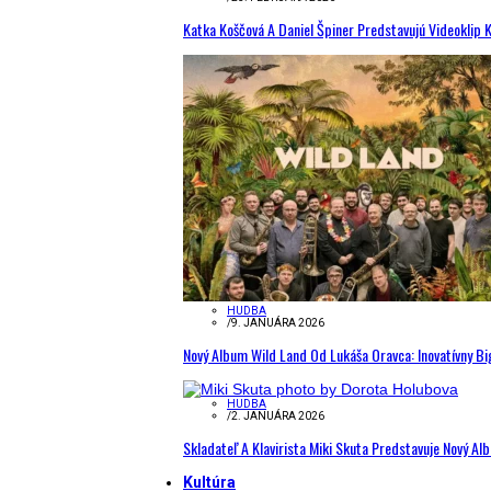
Katka Koščová A Daniel Špiner Predstavujú Videoklip 
HUDBA
/
9. JANUÁRA 2026
Nový Album Wild Land Od Lukáša Oravca: Inovatívny B
HUDBA
/
2. JANUÁRA 2026
Skladateľ A Klavirista Miki Skuta Predstavuje Nový
Kultúra