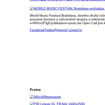
World Music Festival Bratislava, ktorého druhý ro
pozvané domáce a zahraničné skupiny a interpreti,
v=RHro2PJgFyc&feature=youtu.be Open Call pre kaž
Facebook
Twitter
Pinterest
Linked In
Promo