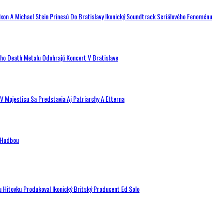
ixon A Michael Stein Prinesú Do Bratislavy Ikonický Soundtrack Seriálového Fenoménu
ého Death Metalu Odohrajú Koncert V Bratislave
V Majesticu Sa Predstavia Aj Patriarchy A Etterna
n Hudbou
u Hitovku Produkoval Ikonický Britský Producent Ed Solo