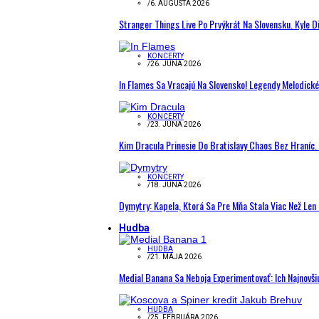
/
6. AUGUSTA 2026
Stranger Things Live Po Prvýkrát Na Slovensku. Kyle D
KONCERTY
/
26. JÚNA 2026
In Flames Sa Vracajú Na Slovensko! Legendy Melodick
KONCERTY
/
23. JÚNA 2026
Kim Dracula Prinesie Do Bratislavy Chaos Bez Hraníc. 
KONCERTY
/
18. JÚNA 2026
Dymytry: Kapela, Ktorá Sa Pre Mňa Stala Viac Než Le
Hudba
HUDBA
/
21. MÁJA 2026
Medial Banana Sa Neboja Experimentovať: Ich Najnovši
HUDBA
/
25. FEBRUÁRA 2026