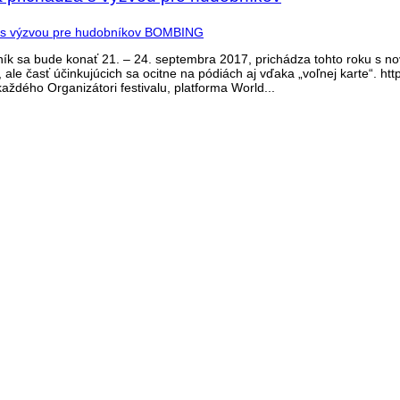
čník sa bude konať 21. – 24. septembra 2017, prichádza tohto roku s n
 ale časť účinkujúcich sa ocitne na pódiách aj vďaka „voľnej karte“. h
dého Organizátori festivalu, platforma World...