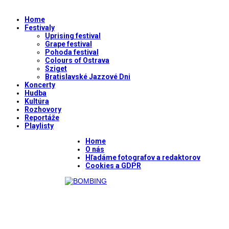
Home
Festivaly
Uprising festival
Grape festival
Pohoda festival
Colours of Ostrava
Sziget
Bratislavské Jazzové Dni
Koncerty
Hudba
Kultúra
Rozhovory
Reportáže
Playlisty
Home
O nás
Hľadáme fotografov a redaktorov
Cookies a GDPR