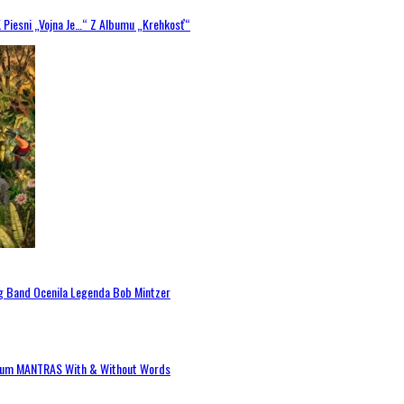
K Piesni „Vojna Je…“ Z Albumu „Krehkosť“
ig Band Ocenila Legenda Bob Mintzer
 Album MANTRAS With & Without Words