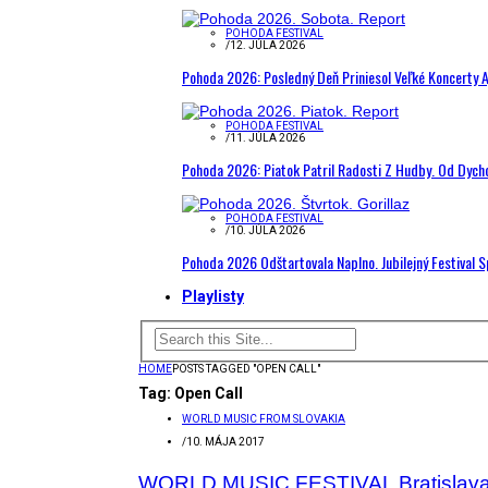
POHODA FESTIVAL
/
12. JÚLA 2026
Pohoda 2026: Posledný Deň Priniesol Veľké Koncerty A
POHODA FESTIVAL
/
11. JÚLA 2026
Pohoda 2026: Piatok Patril Radosti Z Hudby. Od Dyc
POHODA FESTIVAL
/
10. JÚLA 2026
Pohoda 2026 Odštartovala Naplno. Jubilejný Festival 
Playlisty
HOME
POSTS TAGGED "OPEN CALL"
Tag:
Open Call
WORLD MUSIC FROM SLOVAKIA
/
10. MÁJA 2017
WORLD MUSIC FESTIVAL Bratislava 