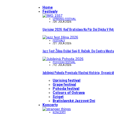
Home
Festivaly
UPRISING FESTIVAL
/
24. JÚLA 2026
Uprising 2026: Keď Bratislava Na Pár Dní Dýcha V R
FESTIVALY
/
21. JÚLA 2026
Jazz Fest Žilina Oslávi Svoj 8. Ročník. Do Centra Mest
POHODA FESTIVAL
/
12. JÚLA 2026
Jubilejná Pohoda Prepísala Vlastnú Históriu, Organizá
Uprising festival
Grape festival
Pohoda festival
Colours of Ostrava
Sziget
Bratislavské Jazzové Dni
Koncerty
KONCERTY