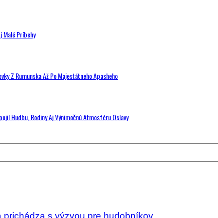
j Malé Príbehy
hovky Z Rumunska Až Po Majestátneho Apasheho
Spojil Hudbu, Rodiny Aj Výnimočnú Atmosféru Oslavy
prichádza s výzvou pre hudobníkov