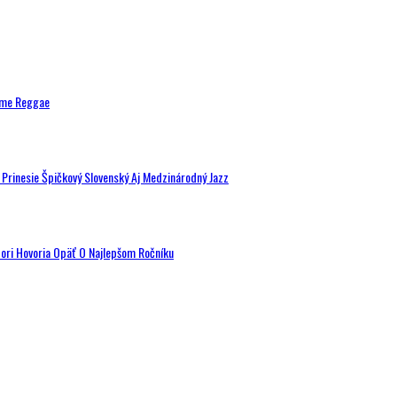
ytme Reggae
a Prinesie Špičkový Slovenský Aj Medzinárodný Jazz
tori Hovoria Opäť O Najlepšom Ročníku