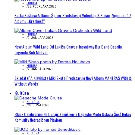
HUDBA
/
25. FEBRUÁRA 2026
Katka Koščová A Daniel Špiner Predstavujú Videoklip K Piesni „Vojna Je…“ Z
Albumu „Krehkosť“
HUDBA
/
9. JANUÁRA 2026
Nový Album Wild Land Od Lukáša Oravca: Inovatívny Big Band Ocenila
Legenda Bob Mintzer
HUDBA
/
2. JANUÁRA 2026
Skladateľ A Klavirista Miki Skuta Predstavuje Nový Album MANTRAS With &
Without Words
Kultúra
KULTÚRA
/
18. JÚNA 2026
Black Celebration Na Dunaji: Fanúšikovia Depeche Mode Oslávia Šesť Rokov
Komunity Netradičnou Plavbou
KULTÚRA