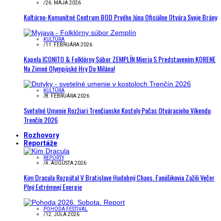
/
26. MÁJA 2026
Kultúrno-Komunitné Centrum BOD Prvého Júna Oficiálne Otvára Svoje Brány
KULTÚRA
/
11. FEBRUÁRA 2026
Kapela ICONITO & Folklórny Súbor ZEMPLÍN Mieria S Predstavením KORENE
Na Zimné Olympijské Hry Do Milána!
KULTÚRA
/
8. FEBRUÁRA 2026
Svetelné Umenie Rozžiari Trenčianske Kostoly Počas Otváracieho Víkendu
Trenčín 2026
Rozhovory
Reportáže
REPORTY
/
4. AUGUSTA 2026
Kim Dracula Rozpútal V Bratislave Hudobný Chaos. Fanúšikovia Zažili Večer
Plný Extrémnej Energie
POHODA FESTIVAL
/
12. JÚLA 2026