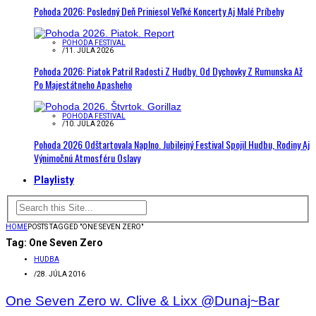
Pohoda 2026: Posledný Deň Priniesol Veľké Koncerty Aj Malé Príbehy
POHODA FESTIVAL
/
11. JÚLA 2026
Pohoda 2026: Piatok Patril Radosti Z Hudby. Od Dychovky Z Rumunska Až
Po Majestátneho Apasheho
POHODA FESTIVAL
/
10. JÚLA 2026
Pohoda 2026 Odštartovala Naplno. Jubilejný Festival Spojil Hudbu, Rodiny Aj
Výnimočnú Atmosféru Oslavy
Playlisty
HOME
POSTS TAGGED "ONE SEVEN ZERO"
Tag:
One Seven Zero
HUDBA
/
28. JÚLA 2016
One Seven Zero w. Clive & Lixx @Dunaj~Bar