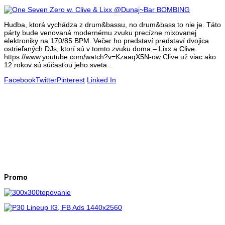
Hudba, ktorá vychádza z drum&bassu, no drum&bass to nie je. Táto
párty bude venovaná modernému zvuku precízne mixovanej
elektroniky na 170/85 BPM. Večer ho predstaví predstaví dvojica
ostrieľaných DJs, ktorí sú v tomto zvuku doma – Lixx a Clive.
https://www.youtube.com/watch?v=KzaaqX5N-ow Clive už viac ako
12 rokov sú súčasťou jeho sveta...
Facebook
Twitter
Pinterest
Linked In
Promo