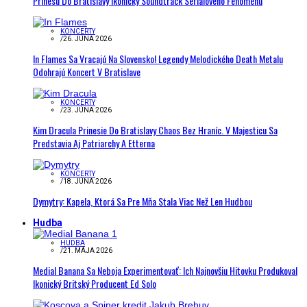
Prinesú Do Bratislavy Ikonický Soundtrack Seriálového Fenoménu
KONCERTY
/
26. JÚNA 2026
In Flames Sa Vracajú Na Slovensko! Legendy Melodického Death Metalu
Odohrajú Koncert V Bratislave
KONCERTY
/
23. JÚNA 2026
Kim Dracula Prinesie Do Bratislavy Chaos Bez Hraníc. V Majesticu Sa
Predstavia Aj Patriarchy A Etterna
KONCERTY
/
18. JÚNA 2026
Dymytry: Kapela, Ktorá Sa Pre Mňa Stala Viac Než Len Hudbou
Hudba
HUDBA
/
21. MÁJA 2026
Medial Banana Sa Neboja Experimentovať: Ich Najnovšiu Hitovku Produkoval
Ikonický Britský Producent Ed Solo