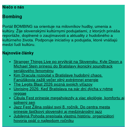
Niečo o nás
Bombing
Portál BOMBING sa orientuje na milovníkov hudby, umenia a
kultúry. Žije slovenskými kultúrnymi podujatiami, z ktorých prináša
reportáže, doplnené o zaujímavosti a aktuality z hudobného a
kultúrneho života. Podporuje iniciatívy a podujatia, ktoré vnášajú
medzi ľudí kultúru.
Najnovšie články
Stranger Things Live po prvýkrát na Slovensku. Kyle Dixon a
Michael Stein prinesú do Bratislavy ikonický soundtrack
seriálového fenoménu
Kim Dracula rozpútal v Bratislave hudobný chaos.
Fanúšikovia zažili večer plný extrémnej energie
The Legits Blast 2026 pozná svojich víťazov
Uprising 2026: Keď Bratislava na pár dní dýcha v rytme
reggae
Cibula Fest prinesie megahviezdy a viac ekológie, komfortu aj
splnený sen
Jazz Fest Žilina oslávi svoj 8. ročník. Do centra mesta
prinesie špičkový slovenský aj medzinárodný jazz
Jubilejná Pohoda prepísala vlastnú históriu, organizátori
hovoria opäť o najlepšom ročníku