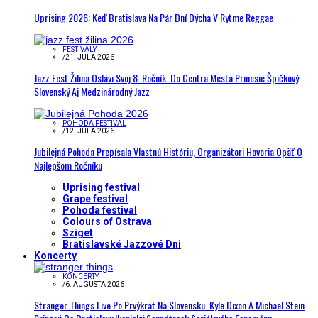
Uprising 2026: Keď Bratislava Na Pár Dní Dýcha V Rytme Reggae
FESTIVALY
/
21. JÚLA 2026
Jazz Fest Žilina Oslávi Svoj 8. Ročník. Do Centra Mesta Prinesie Špičkový
Slovenský Aj Medzinárodný Jazz
POHODA FESTIVAL
/
12. JÚLA 2026
Jubilejná Pohoda Prepísala Vlastnú Históriu, Organizátori Hovoria Opäť O
Najlepšom Ročníku
Uprising festival
Grape festival
Pohoda festival
Colours of Ostrava
Sziget
Bratislavské Jazzové Dni
Koncerty
KONCERTY
/
6. AUGUSTA 2026
Stranger Things Live Po Prvýkrát Na Slovensku. Kyle Dixon A Michael Stein