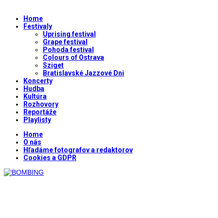
Home
Festivaly
Uprising festival
Grape festival
Pohoda festival
Colours of Ostrava
Sziget
Bratislavské Jazzové Dni
Koncerty
Hudba
Kultúra
Rozhovory
Reportáže
Playlisty
Home
O nás
Hľadáme fotografov a redaktorov
Cookies a GDPR