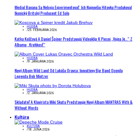
Medial Banana Sa Neboja Experimentovať: Ich Najnovšiu Hitovku Produkoval
Ikonický Britský Producent Ed Solo
HUDBA
/
25. FEBRUÁRA 2026
Katka Koščová A Daniel Špiner Predstavujú Videoklip K Piesni „Vojna Je…“ Z
Albumu „Krehkosť“
HUDBA
/
9. JANUÁRA 2026
Nový Album Wild Land Od Lukáša Oravca: Inovatívny Big Band Ocenila
Legenda Bob Mintzer
HUDBA
/
2. JANUÁRA 2026
Skladateľ A Klavirista Miki Skuta Predstavuje Nový Album MANTRAS With &
Without Words
Kultúra
KULTÚRA
/
18. JÚNA 2026