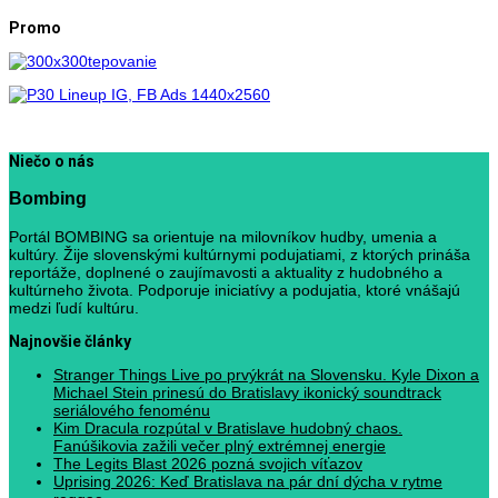
Promo
Niečo o nás
Bombing
Portál BOMBING sa orientuje na milovníkov hudby, umenia a
kultúry. Žije slovenskými kultúrnymi podujatiami, z ktorých prináša
reportáže, doplnené o zaujímavosti a aktuality z hudobného a
kultúrneho života. Podporuje iniciatívy a podujatia, ktoré vnášajú
medzi ľudí kultúru.
Najnovšie články
Stranger Things Live po prvýkrát na Slovensku. Kyle Dixon a
Michael Stein prinesú do Bratislavy ikonický soundtrack
seriálového fenoménu
Kim Dracula rozpútal v Bratislave hudobný chaos.
Fanúšikovia zažili večer plný extrémnej energie
The Legits Blast 2026 pozná svojich víťazov
Uprising 2026: Keď Bratislava na pár dní dýcha v rytme