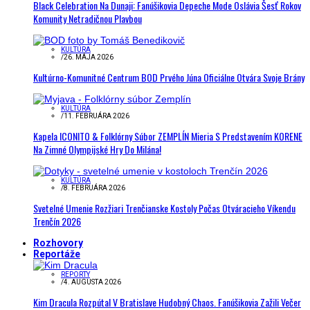
Black Celebration Na Dunaji: Fanúšikovia Depeche Mode Oslávia Šesť Rokov
Komunity Netradičnou Plavbou
KULTÚRA
/
26. MÁJA 2026
Kultúrno-Komunitné Centrum BOD Prvého Júna Oficiálne Otvára Svoje Brány
KULTÚRA
/
11. FEBRUÁRA 2026
Kapela ICONITO & Folklórny Súbor ZEMPLÍN Mieria S Predstavením KORENE
Na Zimné Olympijské Hry Do Milána!
KULTÚRA
/
8. FEBRUÁRA 2026
Svetelné Umenie Rozžiari Trenčianske Kostoly Počas Otváracieho Víkendu
Trenčín 2026
Rozhovory
Reportáže
REPORTY
/
4. AUGUSTA 2026
Kim Dracula Rozpútal V Bratislave Hudobný Chaos. Fanúšikovia Zažili Večer