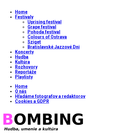
Home
Festivaly
Uprising festival
Grape festival
Pohoda festival
Colours of Ostrava
Sziget
Bratislavské Jazzové Dni
Koncerty
Hudba
Kultúra
Rozhovory
Reportáže
Playlisty
Home
O nás
Hľadáme fotografov a redaktorov
Cookies a GDPR