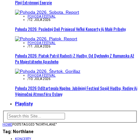
Plný Extrémnej Energie
POHODA FESTIVAL
/
12. JÚLA 2026
Pohoda 2026: Posledný Deň Priniesol Veľké Koncerty Aj Malé Príbehy
POHODA FESTIVAL
/
11. JÚLA 2026
Pohoda 2026: Piatok Patril Radosti Z Hudby. Od Dychovky Z Rumunska Až
Po Majestátneho Apasheho
POHODA FESTIVAL
/
10. JÚLA 2026
Pohoda 2026 Odštartovala Naplno. Jubilejný Festival Spojil Hudbu, Rodiny Aj
Výnimočnú Atmosféru Oslavy
Playlisty
HOME
POSTS TAGGED "NORTHLANE"
Tag:
Northlane
KONCERTY