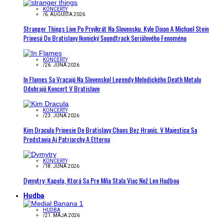
KONCERTY
/
6. AUGUSTA 2026
Stranger Things Live Po Prvýkrát Na Slovensku. Kyle Dixon A Michael Stein
Prinesú Do Bratislavy Ikonický Soundtrack Seriálového Fenoménu
KONCERTY
/
26. JÚNA 2026
In Flames Sa Vracajú Na Slovensko! Legendy Melodického Death Metalu
Odohrajú Koncert V Bratislave
KONCERTY
/
23. JÚNA 2026
Kim Dracula Prinesie Do Bratislavy Chaos Bez Hraníc. V Majesticu Sa
Predstavia Aj Patriarchy A Etterna
KONCERTY
/
18. JÚNA 2026
Dymytry: Kapela, Ktorá Sa Pre Mňa Stala Viac Než Len Hudbou
Hudba
HUDBA
/
21. MÁJA 2026