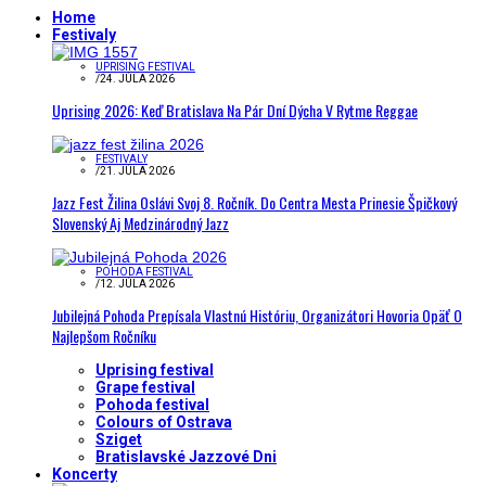
Home
Festivaly
UPRISING FESTIVAL
/
24. JÚLA 2026
Uprising 2026: Keď Bratislava Na Pár Dní Dýcha V Rytme Reggae
FESTIVALY
/
21. JÚLA 2026
Jazz Fest Žilina Oslávi Svoj 8. Ročník. Do Centra Mesta Prinesie Špičkový
Slovenský Aj Medzinárodný Jazz
POHODA FESTIVAL
/
12. JÚLA 2026
Jubilejná Pohoda Prepísala Vlastnú Históriu, Organizátori Hovoria Opäť O
Najlepšom Ročníku
Uprising festival
Grape festival
Pohoda festival
Colours of Ostrava
Sziget
Bratislavské Jazzové Dni
Koncerty