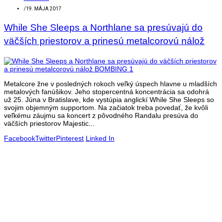
/
19. MÁJA 2017
While She Sleeps a Northlane sa presúvajú do
väčších priestorov a prinesú metalcorovú nálož
Metalcore žne v posledných rokoch veľký úspech hlavne u mladších
metalových fanúšikov. Jeho stopercentná koncentrácia sa odohrá
už 25. Júna v Bratislave, kde vystúpia anglickí While She Sleeps so
svojim objemným supportom. Na začiatok treba povedať, že kvôli
veľkému záujmu sa koncert z pôvodného Randalu presúva do
väčších priestorov Majestic...
Facebook
Twitter
Pinterest
Linked In