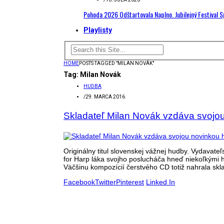
Pohoda 2026 Odštartovala Naplno. Jubilejný Festival 
Playlisty
HOME
POSTS TAGGED "MILAN NOVÁK"
Tag:
Milan Novák
HUDBA
/
29. MARCA 2016
Skladateľ Milan Novák vzdáva svojou
Originálny titul slovenskej vážnej hudby. Vydava
for Harp láka svojho poslucháča hneď niekoľkými h
Väčšinu kompozícií čerstvého CD totiž nahrala skla
Facebook
Twitter
Pinterest
Linked In