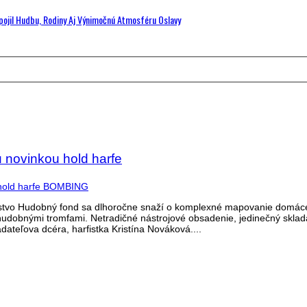
Spojil Hudbu, Rodiny Aj Výnimočnú Atmosféru Oslavy
 novinkou hold harfe
teľstvo Hudobný fond sa dlhoročne snaží o komplexné mapovanie domáce
udobnými tromfami. Netradičné nástrojové obsadenie, jedinečný sklada
dateľova dcéra, harfistka Kristína Nováková....