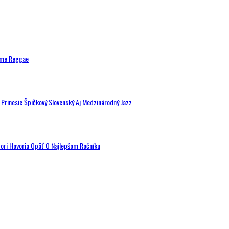
ytme Reggae
a Prinesie Špičkový Slovenský Aj Medzinárodný Jazz
tori Hovoria Opäť O Najlepšom Ročníku