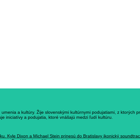
umenia a kultúry. Žije slovenskými kultúrnymi podujatiami, z ktorých p
e iniciatívy a podujatia, ktoré vnášajú medzi ľudí kultúru.
ku. Kyle Dixon a Michael Stein prinesú do Bratislavy ikonický soundtr