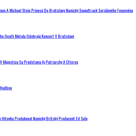
ixon A Michael Stein Prinesú Do Bratislavy Ikonický Soundtrack Seriálového Fenoménu
ého Death Metalu Odohrajú Koncert V Bratislave
V Majesticu Sa Predstavia Aj Patriarchy A Etterna
n Hudbou
u Hitovku Produkoval Ikonický Britský Producent Ed Solo