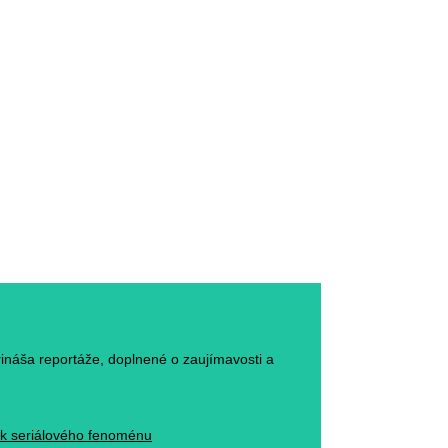
rináša reportáže, doplnené o zaujímavosti a
ack seriálového fenoménu