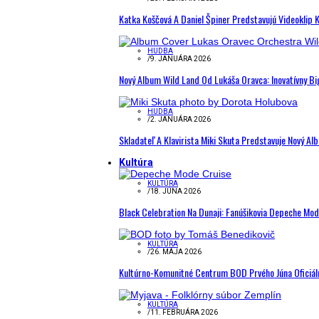
Katka Koščová A Daniel Špiner Predstavujú Videoklip 
HUDBA
/
9. JANUÁRA 2026
Nový Album Wild Land Od Lukáša Oravca: Inovatívny B
HUDBA
/
2. JANUÁRA 2026
Skladateľ A Klavirista Miki Skuta Predstavuje Nový
Kultúra
KULTÚRA
/
18. JÚNA 2026
Black Celebration Na Dunaji: Fanúšikovia Depeche Mo
KULTÚRA
/
26. MÁJA 2026
Kultúrno-Komunitné Centrum BOD Prvého Júna Oficiál
KULTÚRA
/
11. FEBRUÁRA 2026