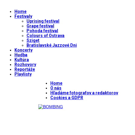
Home
Festivaly
Uprising festival
Grape festival
Pohoda festival
Colours of Ostrava
Sziget
Bratislavské Jazzové Dni
Koncerty
Hudba
Kultúra
Rozhovory
Reportáže
Playlisty
Home
O nás
Hľadáme fotografov a redaktorov
Cookies a GDPR