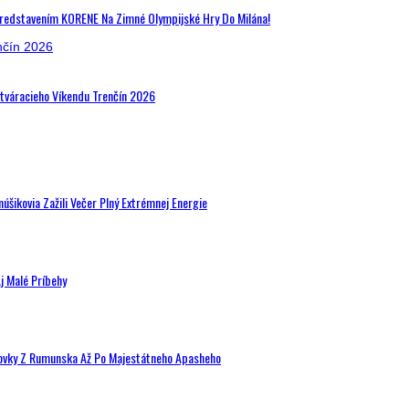
Predstavením KORENE Na Zimné Olympijské Hry Do Milána!
Otváracieho Víkendu Trenčín 2026
šikovia Zažili Večer Plný Extrémnej Energie
j Malé Príbehy
hovky Z Rumunska Až Po Majestátneho Apasheho