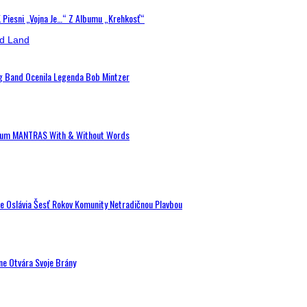
K Piesni „Vojna Je…“ Z Albumu „Krehkosť“
ig Band Ocenila Legenda Bob Mintzer
 Album MANTRAS With & Without Words
de Oslávia Šesť Rokov Komunity Netradičnou Plavbou
ne Otvára Svoje Brány