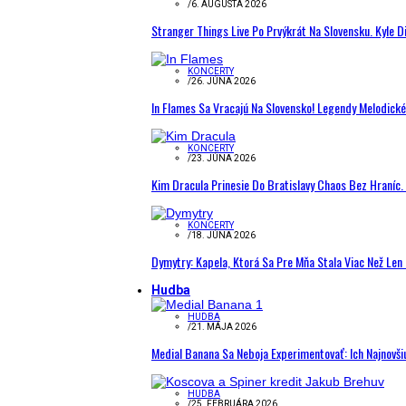
/
6. AUGUSTA 2026
Stranger Things Live Po Prvýkrát Na Slovensku. Kyle D
KONCERTY
/
26. JÚNA 2026
In Flames Sa Vracajú Na Slovensko! Legendy Melodick
KONCERTY
/
23. JÚNA 2026
Kim Dracula Prinesie Do Bratislavy Chaos Bez Hraníc. 
KONCERTY
/
18. JÚNA 2026
Dymytry: Kapela, Ktorá Sa Pre Mňa Stala Viac Než Le
Hudba
HUDBA
/
21. MÁJA 2026
Medial Banana Sa Neboja Experimentovať: Ich Najnovši
HUDBA
/
25. FEBRUÁRA 2026