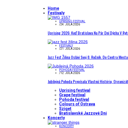
Home
Festivaly
UPRISING FESTIVAL
/
24. JÚLA 2026
Uprising 2026: Keď Bratislava Na Pár Dní Dýcha V R
FESTIVALY
/
21. JÚLA 2026
Jazz Fest Žilina Oslávi Svoj 8. Ročník. Do Centra Mest
POHODA FESTIVAL
/
12. JÚLA 2026
Jubilejná Pohoda Prepísala Vlastnú Históriu, Organizá
Uprising festival
Grape festival
Pohoda festival
Colours of Ostrava
Sziget
Bratislavské Jazzové Dni
Koncerty
KONCERTY