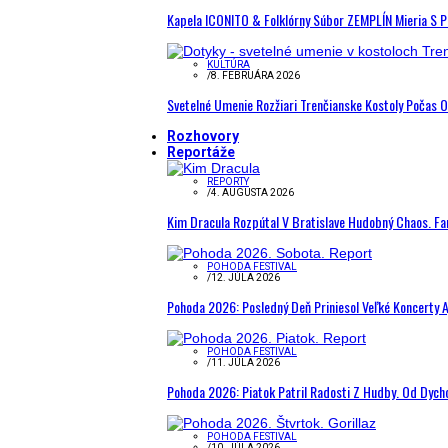
Kapela ICONITO & Folklórny Súbor ZEMPLÍN Mieria S 
KULTÚRA
/
8. FEBRUÁRA 2026
Svetelné Umenie Rozžiari Trenčianske Kostoly Počas 
Rozhovory
Reportáže
REPORTY
/
4. AUGUSTA 2026
Kim Dracula Rozpútal V Bratislave Hudobný Chaos. Fanú
POHODA FESTIVAL
/
12. JÚLA 2026
Pohoda 2026: Posledný Deň Priniesol Veľké Koncerty A
POHODA FESTIVAL
/
11. JÚLA 2026
Pohoda 2026: Piatok Patril Radosti Z Hudby. Od Dyc
POHODA FESTIVAL
/
10. JÚLA 2026