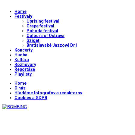
Home
Festivaly
Uprising festival
Grape festival
Pohoda festival
Colours of Ostrava
Sziget
Bratislavské Jazzové Dni
Koncerty
Hudba
Kultúra
Rozhovory
Reportáže
Playlisty
Home
O nás
Hľadáme fotografov a redaktorov
Cookies a GDPR