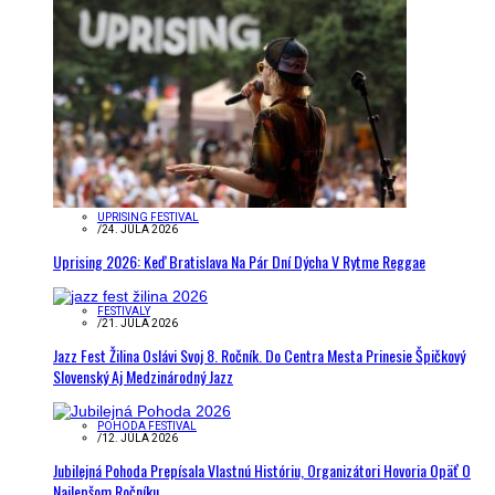
UPRISING FESTIVAL
/
24. JÚLA 2026
Uprising 2026: Keď Bratislava Na Pár Dní Dýcha V Rytme Reggae
FESTIVALY
/
21. JÚLA 2026
Jazz Fest Žilina Oslávi Svoj 8. Ročník. Do Centra Mesta Prinesie Špičkový
Slovenský Aj Medzinárodný Jazz
POHODA FESTIVAL
/
12. JÚLA 2026
Jubilejná Pohoda Prepísala Vlastnú Históriu, Organizátori Hovoria Opäť O
Najlepšom Ročníku