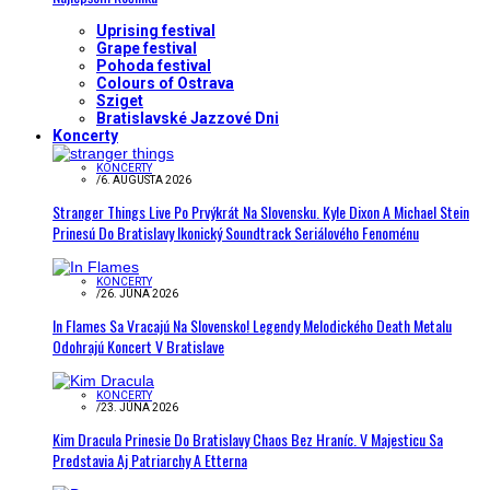
Uprising festival
Grape festival
Pohoda festival
Colours of Ostrava
Sziget
Bratislavské Jazzové Dni
Koncerty
KONCERTY
/
6. AUGUSTA 2026
Stranger Things Live Po Prvýkrát Na Slovensku. Kyle Dixon A Michael Stein
Prinesú Do Bratislavy Ikonický Soundtrack Seriálového Fenoménu
KONCERTY
/
26. JÚNA 2026
In Flames Sa Vracajú Na Slovensko! Legendy Melodického Death Metalu
Odohrajú Koncert V Bratislave
KONCERTY
/
23. JÚNA 2026
Kim Dracula Prinesie Do Bratislavy Chaos Bez Hraníc. V Majesticu Sa
Predstavia Aj Patriarchy A Etterna