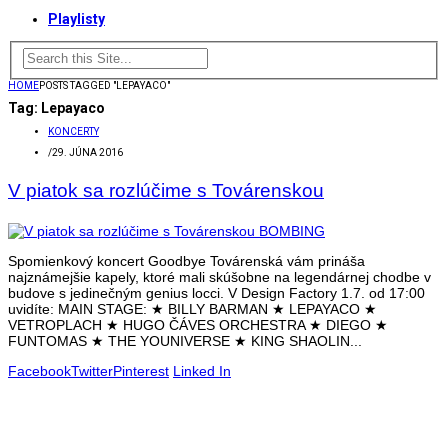
Playlisty
HOME
POSTS TAGGED "LEPAYACO"
Tag:
Lepayaco
KONCERTY
/
29. JÚNA 2016
V piatok sa rozlúčime s Továrenskou
Spomienkový koncert Goodbye Továrenská vám prináša
najznámejšie kapely, ktoré mali skúšobne na legendárnej chodbe v
budove s jedinečným genius locci. V Design Factory 1.7. od 17:00
uvidíte: MAIN STAGE: ★ BILLY BARMAN ★ LEPAYACO ★
VETROPLACH ★ HUGO ČÁVES ORCHESTRA ★ DIEGO ★
FUNTOMAS ★ THE YOUNIVERSE ★ KING SHAOLIN...
Facebook
Twitter
Pinterest
Linked In