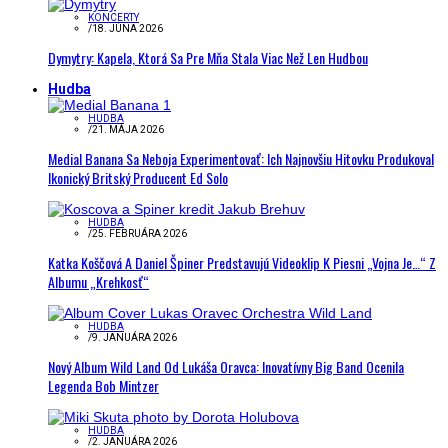
KONCERTY
/
18. JÚNA 2026
Dymytry: Kapela, Ktorá Sa Pre Mňa Stala Viac Než Len Hudbou
Hudba
HUDBA
/
21. MÁJA 2026
Medial Banana Sa Neboja Experimentovať: Ich Najnovšiu Hitovku Produkoval
Ikonický Britský Producent Ed Solo
HUDBA
/
25. FEBRUÁRA 2026
Katka Koščová A Daniel Špiner Predstavujú Videoklip K Piesni „Vojna Je…“ Z
Albumu „Krehkosť“
HUDBA
/
9. JANUÁRA 2026
Nový Album Wild Land Od Lukáša Oravca: Inovatívny Big Band Ocenila
Legenda Bob Mintzer
HUDBA
/
2. JANUÁRA 2026