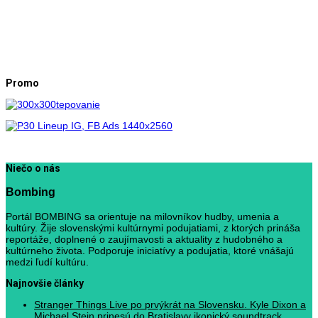
Promo
Niečo o nás
Bombing
Portál BOMBING sa orientuje na milovníkov hudby, umenia a
kultúry. Žije slovenskými kultúrnymi podujatiami, z ktorých prináša
reportáže, doplnené o zaujímavosti a aktuality z hudobného a
kultúrneho života. Podporuje iniciatívy a podujatia, ktoré vnášajú
medzi ľudí kultúru.
Najnovšie články
Stranger Things Live po prvýkrát na Slovensku. Kyle Dixon a
Michael Stein prinesú do Bratislavy ikonický soundtrack