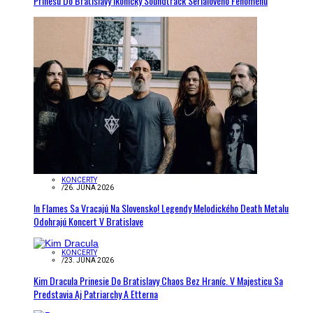
Prinesú Do Bratislavy Ikonický Soundtrack Seriálového Fenoménu
KONCERTY
/
26. JÚNA 2026
In Flames Sa Vracajú Na Slovensko! Legendy Melodického Death Metalu
Odohrajú Koncert V Bratislave
KONCERTY
/
23. JÚNA 2026
Kim Dracula Prinesie Do Bratislavy Chaos Bez Hraníc. V Majesticu Sa
Predstavia Aj Patriarchy A Etterna