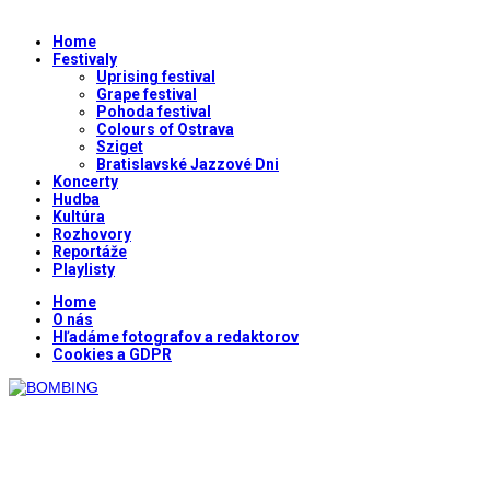
Home
Festivaly
Uprising festival
Grape festival
Pohoda festival
Colours of Ostrava
Sziget
Bratislavské Jazzové Dni
Koncerty
Hudba
Kultúra
Rozhovory
Reportáže
Playlisty
Home
O nás
Hľadáme fotografov a redaktorov
Cookies a GDPR