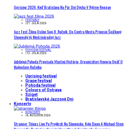
Uprising 2026: Keď Bratislava Na Pár Dní Dýcha V Rytme Reggae
FESTIVALY
/
21. JÚLA 2026
Jazz Fest Žilina Oslávi Svoj 8. Ročník. Do Centra Mesta Prinesie Špičkový
Slovenský Aj Medzinárodný Jazz
POHODA FESTIVAL
/
12. JÚLA 2026
Jubilejná Pohoda Prepísala Vlastnú Históriu, Organizátori Hovoria Opäť O
Najlepšom Ročníku
Uprising festival
Grape festival
Pohoda festival
Colours of Ostrava
Sziget
Bratislavské Jazzové Dni
Koncerty
KONCERTY
/
6. AUGUSTA 2026
Stranger Things Live Po Prvýkrát Na Slovensku. Kyle Dixon A Michael Stein