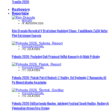
Trenčín 2026
Rozhovory
Reportáže
REPORTY
/
4. AUGUSTA 2026
Kim Dracula Rozpútal V Bratislave Hudobný Chaos. Fanúšikovia Zažili Večer
Plný Extrémnej Energie
POHODA FESTIVAL
/
12. JÚLA 2026
Pohoda 2026: Posledný Deň Priniesol Veľké Koncerty Aj Malé Príbehy
POHODA FESTIVAL
/
11. JÚLA 2026
Pohoda 2026: Piatok Patril Radosti Z Hudby. Od Dychovky Z Rumunska Až
Po Majestátneho Apasheho
POHODA FESTIVAL
/
10. JÚLA 2026
Pohoda 2026 Odštartovala Naplno. Jubilejný Festival Spojil Hudbu, Rodiny Aj
Výnimočnú Atmosféru Oslavy