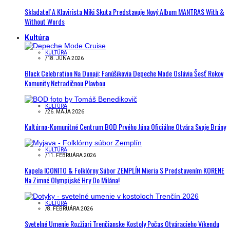
Skladateľ A Klavirista Miki Skuta Predstavuje Nový Album MANTRAS With &
Without Words
Kultúra
KULTÚRA
/
18. JÚNA 2026
Black Celebration Na Dunaji: Fanúšikovia Depeche Mode Oslávia Šesť Rokov
Komunity Netradičnou Plavbou
KULTÚRA
/
26. MÁJA 2026
Kultúrno-Komunitné Centrum BOD Prvého Júna Oficiálne Otvára Svoje Brány
KULTÚRA
/
11. FEBRUÁRA 2026
Kapela ICONITO & Folklórny Súbor ZEMPLÍN Mieria S Predstavením KORENE
Na Zimné Olympijské Hry Do Milána!
KULTÚRA
/
8. FEBRUÁRA 2026
Svetelné Umenie Rozžiari Trenčianske Kostoly Počas Otváracieho Víkendu