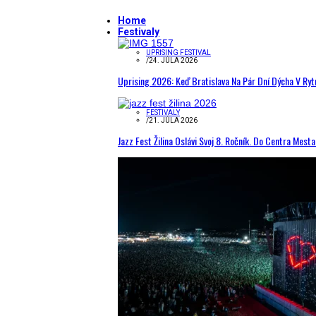
Home
Festivaly
UPRISING FESTIVAL
/
24. JÚLA 2026
Uprising 2026: Keď Bratislava Na Pár Dní Dýcha V R
FESTIVALY
/
21. JÚLA 2026
Jazz Fest Žilina Oslávi Svoj 8. Ročník. Do Centra Mest