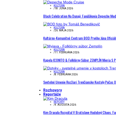
KULTÚRA
/
18. JÚNA 2026
Black Celebration Na Dunaji: Fanúšikovia Depeche Mo
KULTÚRA
/
26. MÁJA 2026
Kultúrno-Komunitné Centrum BOD Prvého Júna Oficiál
KULTÚRA
/
11. FEBRUÁRA 2026
Kapela ICONITO & Folklórny Súbor ZEMPLÍN Mieria S 
KULTÚRA
/
8. FEBRUÁRA 2026
Svetelné Umenie Rozžiari Trenčianske Kostoly Počas 
Rozhovory
Reportáže
REPORTY
/
4. AUGUSTA 2026
Kim Dracula Rozpútal V Bratislave Hudobný Chaos. Fanú