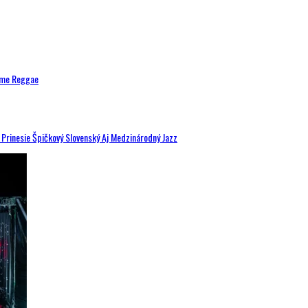
ytme Reggae
a Prinesie Špičkový Slovenský Aj Medzinárodný Jazz