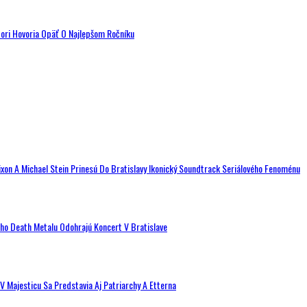
tori Hovoria Opäť O Najlepšom Ročníku
ixon A Michael Stein Prinesú Do Bratislavy Ikonický Soundtrack Seriálového Fenoménu
ého Death Metalu Odohrajú Koncert V Bratislave
V Majesticu Sa Predstavia Aj Patriarchy A Etterna