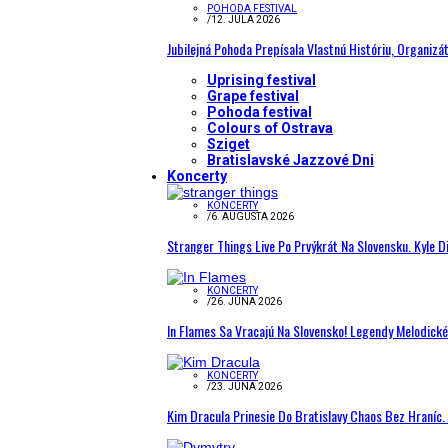
POHODA FESTIVAL
/
12. JÚLA 2026
Jubilejná Pohoda Prepísala Vlastnú Históriu, Organizá
Uprising festival
Grape festival
Pohoda festival
Colours of Ostrava
Sziget
Bratislavské Jazzové Dni
Koncerty
KONCERTY
/
6. AUGUSTA 2026
Stranger Things Live Po Prvýkrát Na Slovensku. Kyle D
KONCERTY
/
26. JÚNA 2026
In Flames Sa Vracajú Na Slovensko! Legendy Melodick
KONCERTY
/
23. JÚNA 2026
Kim Dracula Prinesie Do Bratislavy Chaos Bez Hraníc. 