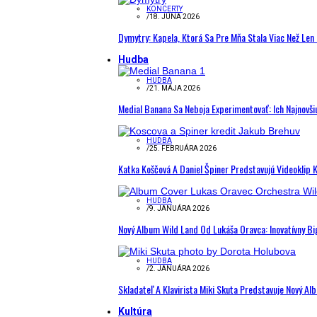
KONCERTY
/
18. JÚNA 2026
Dymytry: Kapela, Ktorá Sa Pre Mňa Stala Viac Než Le
Hudba
HUDBA
/
21. MÁJA 2026
Medial Banana Sa Neboja Experimentovať: Ich Najnovši
HUDBA
/
25. FEBRUÁRA 2026
Katka Koščová A Daniel Špiner Predstavujú Videoklip 
HUDBA
/
9. JANUÁRA 2026
Nový Album Wild Land Od Lukáša Oravca: Inovatívny B
HUDBA
/
2. JANUÁRA 2026
Skladateľ A Klavirista Miki Skuta Predstavuje Nový
Kultúra