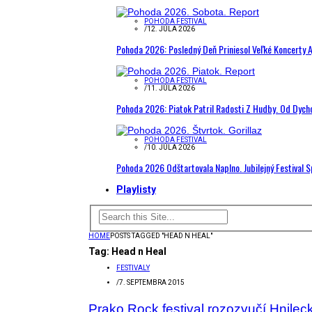
POHODA FESTIVAL
/
12. JÚLA 2026
Pohoda 2026: Posledný Deň Priniesol Veľké Koncerty A
POHODA FESTIVAL
/
11. JÚLA 2026
Pohoda 2026: Piatok Patril Radosti Z Hudby. Od Dyc
POHODA FESTIVAL
/
10. JÚLA 2026
Pohoda 2026 Odštartovala Naplno. Jubilejný Festival 
Playlisty
HOME
POSTS TAGGED "HEAD N HEAL"
Tag:
Head n Heal
FESTIVALY
/
7. SEPTEMBRA 2015
Prako Rock festival rozozvučí Hnileck