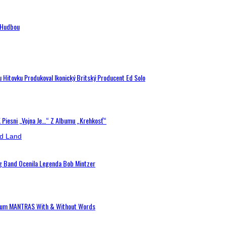
n Hudbou
u Hitovku Produkoval Ikonický Britský Producent Ed Solo
K Piesni „Vojna Je…“ Z Albumu „Krehkosť“
ig Band Ocenila Legenda Bob Mintzer
 Album MANTRAS With & Without Words