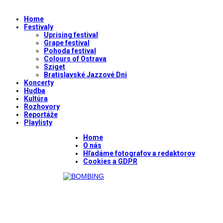
Home
Festivaly
Uprising festival
Grape festival
Pohoda festival
Colours of Ostrava
Sziget
Bratislavské Jazzové Dni
Koncerty
Hudba
Kultúra
Rozhovory
Reportáže
Playlisty
Home
O nás
Hľadáme fotografov a redaktorov
Cookies a GDPR