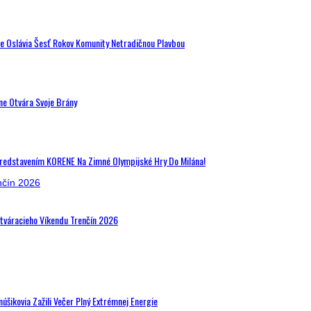
de Oslávia Šesť Rokov Komunity Netradičnou Plavbou
ne Otvára Svoje Brány
Predstavením KORENE Na Zimné Olympijské Hry Do Milána!
Otváracieho Víkendu Trenčín 2026
šikovia Zažili Večer Plný Extrémnej Energie