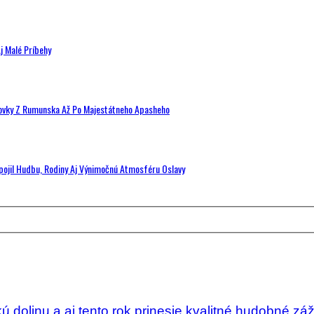
j Malé Príbehy
hovky Z Rumunska Až Po Majestátneho Apasheho
Spojil Hudbu, Rodiny Aj Výnimočnú Atmosféru Oslavy
ú dolinu a aj tento rok prinesie kvalitné hudobné zá