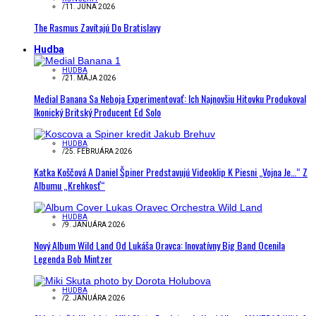
/
11. JÚNA 2026
The Rasmus Zavítajú Do Bratislavy
Hudba
HUDBA
/
21. MÁJA 2026
Medial Banana Sa Neboja Experimentovať: Ich Najnovšiu Hitovku Produkoval
Ikonický Britský Producent Ed Solo
HUDBA
/
25. FEBRUÁRA 2026
Katka Koščová A Daniel Špiner Predstavujú Videoklip K Piesni „Vojna Je…“ Z
Albumu „Krehkosť“
HUDBA
/
9. JANUÁRA 2026
Nový Album Wild Land Od Lukáša Oravca: Inovatívny Big Band Ocenila
Legenda Bob Mintzer
HUDBA
/
2. JANUÁRA 2026