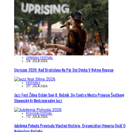
UPRISING FESTIVAL
/
24. JÚLA 2026
Uprising 2026: Keď Bratislava Na Pár Dní Dýcha V Rytme Reggae
FESTIVALY
/
21. JÚLA 2026
Jazz Fest Žilina Oslávi Svoj 8. Ročník. Do Centra Mesta Prinesie Špičkový
Slovenský Aj Medzinárodný Jazz
POHODA FESTIVAL
/
12. JÚLA 2026
Jubilejná Pohoda Prepísala Vlastnú Históriu, Organizátori Hovoria Opäť O
Najlepšom Ročníku