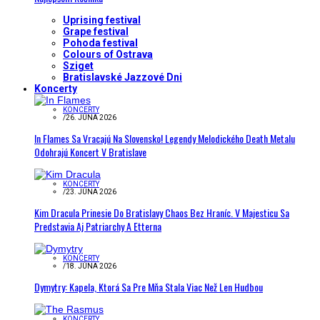
Uprising festival
Grape festival
Pohoda festival
Colours of Ostrava
Sziget
Bratislavské Jazzové Dni
Koncerty
KONCERTY
/
26. JÚNA 2026
In Flames Sa Vracajú Na Slovensko! Legendy Melodického Death Metalu
Odohrajú Koncert V Bratislave
KONCERTY
/
23. JÚNA 2026
Kim Dracula Prinesie Do Bratislavy Chaos Bez Hraníc. V Majesticu Sa
Predstavia Aj Patriarchy A Etterna
KONCERTY
/
18. JÚNA 2026
Dymytry: Kapela, Ktorá Sa Pre Mňa Stala Viac Než Len Hudbou
KONCERTY