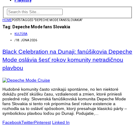
Playlisty
HOME
POSTS TAGGED "DEPECHE MODE FANS SLOVAKIA"
Tag:
Depeche Mode fans Slovakia
KULTÚRA
/
18. JÚNA 2026
Black Celebration na Dunaji: fanúšikovia Depeche
Mode oslávia šesť rokov komunity netradičnou
plavbou
Hudobné komunity často vznikajú spontánne, no len niektoré
dokážu prežiť skúšku času, vzdialenosti a zmien, ktoré priniesli
posledné roky. Slovenská fanúšikovská komunita Depeche Mode
fans Slovakia si tento rok pripomína šesť rokov existencie a
rozhodla sa to osláviť spôsobom, ktorý presahuje klasickú párty –
symbolickou plavbou loďou po Dunaji. Podujatie,...
Facebook
Twitter
Pinterest
Linked In