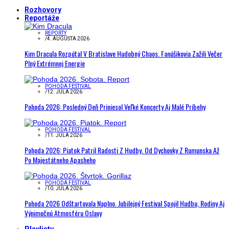
Rozhovory
Reportáže
REPORTY
/
4. AUGUSTA 2026
Kim Dracula Rozpútal V Bratislave Hudobný Chaos. Fanúšikovia Zažili Večer
Plný Extrémnej Energie
POHODA FESTIVAL
/
12. JÚLA 2026
Pohoda 2026: Posledný Deň Priniesol Veľké Koncerty Aj Malé Príbehy
POHODA FESTIVAL
/
11. JÚLA 2026
Pohoda 2026: Piatok Patril Radosti Z Hudby. Od Dychovky Z Rumunska Až
Po Majestátneho Apasheho
POHODA FESTIVAL
/
10. JÚLA 2026
Pohoda 2026 Odštartovala Naplno. Jubilejný Festival Spojil Hudbu, Rodiny Aj
Výnimočnú Atmosféru Oslavy