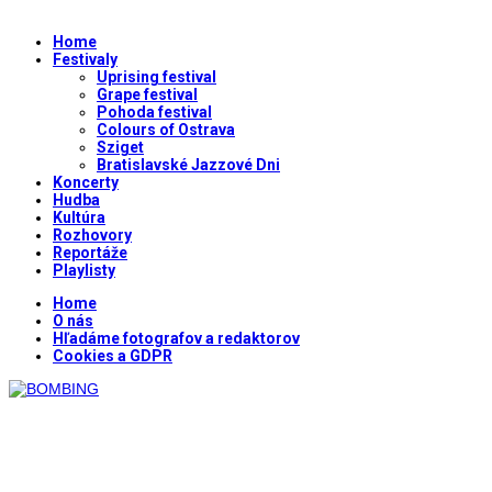
Home
Festivaly
Uprising festival
Grape festival
Pohoda festival
Colours of Ostrava
Sziget
Bratislavské Jazzové Dni
Koncerty
Hudba
Kultúra
Rozhovory
Reportáže
Playlisty
Home
O nás
Hľadáme fotografov a redaktorov
Cookies a GDPR