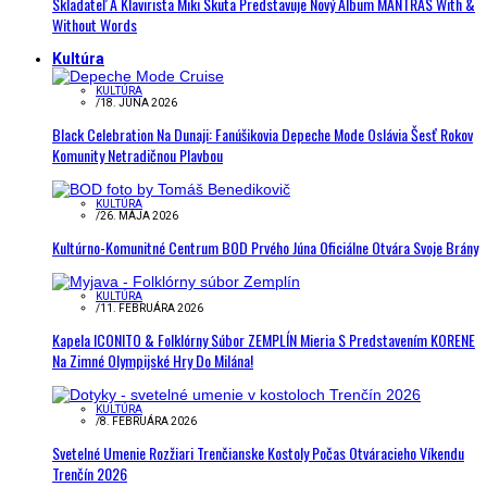
Skladateľ A Klavirista Miki Skuta Predstavuje Nový Album MANTRAS With &
Without Words
Kultúra
KULTÚRA
/
18. JÚNA 2026
Black Celebration Na Dunaji: Fanúšikovia Depeche Mode Oslávia Šesť Rokov
Komunity Netradičnou Plavbou
KULTÚRA
/
26. MÁJA 2026
Kultúrno-Komunitné Centrum BOD Prvého Júna Oficiálne Otvára Svoje Brány
KULTÚRA
/
11. FEBRUÁRA 2026
Kapela ICONITO & Folklórny Súbor ZEMPLÍN Mieria S Predstavením KORENE
Na Zimné Olympijské Hry Do Milána!
KULTÚRA
/
8. FEBRUÁRA 2026
Svetelné Umenie Rozžiari Trenčianske Kostoly Počas Otváracieho Víkendu
Trenčín 2026