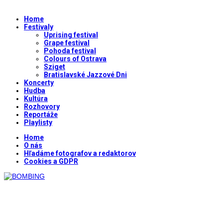
Home
Festivaly
Uprising festival
Grape festival
Pohoda festival
Colours of Ostrava
Sziget
Bratislavské Jazzové Dni
Koncerty
Hudba
Kultúra
Rozhovory
Reportáže
Playlisty
Home
O nás
Hľadáme fotografov a redaktorov
Cookies a GDPR