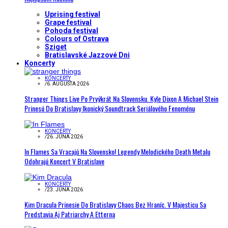
Uprising festival
Grape festival
Pohoda festival
Colours of Ostrava
Sziget
Bratislavské Jazzové Dni
Koncerty
KONCERTY
/
6. AUGUSTA 2026
Stranger Things Live Po Prvýkrát Na Slovensku. Kyle Dixon A Michael Stein
Prinesú Do Bratislavy Ikonický Soundtrack Seriálového Fenoménu
KONCERTY
/
26. JÚNA 2026
In Flames Sa Vracajú Na Slovensko! Legendy Melodického Death Metalu
Odohrajú Koncert V Bratislave
KONCERTY
/
23. JÚNA 2026
Kim Dracula Prinesie Do Bratislavy Chaos Bez Hraníc. V Majesticu Sa
Predstavia Aj Patriarchy A Etterna