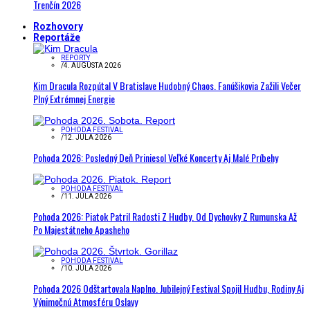
Trenčín 2026
Rozhovory
Reportáže
REPORTY
/
4. AUGUSTA 2026
Kim Dracula Rozpútal V Bratislave Hudobný Chaos. Fanúšikovia Zažili Večer
Plný Extrémnej Energie
POHODA FESTIVAL
/
12. JÚLA 2026
Pohoda 2026: Posledný Deň Priniesol Veľké Koncerty Aj Malé Príbehy
POHODA FESTIVAL
/
11. JÚLA 2026
Pohoda 2026: Piatok Patril Radosti Z Hudby. Od Dychovky Z Rumunska Až
Po Majestátneho Apasheho
POHODA FESTIVAL
/
10. JÚLA 2026
Pohoda 2026 Odštartovala Naplno. Jubilejný Festival Spojil Hudbu, Rodiny Aj
Výnimočnú Atmosféru Oslavy