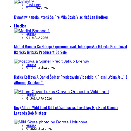
KONCERTY
/
18. JÚNA 2026
Dymytry: Kapela, Ktorá Sa Pre Mňa Stala Viac Než Len Hudbou
Hudba
HUDBA
/
21. MÁJA 2026
Medial Banana Sa Neboja Experimentovať: Ich Najnovšiu Hitovku Produkoval
Ikonický Britský Producent Ed Solo
HUDBA
/
25. FEBRUÁRA 2026
Katka Koščová A Daniel Špiner Predstavujú Videoklip K Piesni „Vojna Je…“ Z
Albumu „Krehkosť“
HUDBA
/
9. JANUÁRA 2026
Nový Album Wild Land Od Lukáša Oravca: Inovatívny Big Band Ocenila
Legenda Bob Mintzer
HUDBA
/
2. JANUÁRA 2026