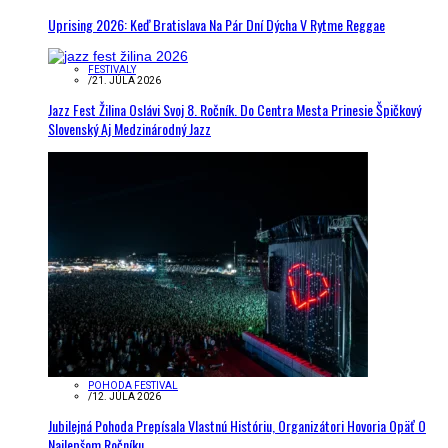
Uprising 2026: Keď Bratislava Na Pár Dní Dýcha V Rytme Reggae
FESTIVALY
/
21. JÚLA 2026
Jazz Fest Žilina Oslávi Svoj 8. Ročník. Do Centra Mesta Prinesie Špičkový
Slovenský Aj Medzinárodný Jazz
POHODA FESTIVAL
/
12. JÚLA 2026
Jubilejná Pohoda Prepísala Vlastnú Históriu, Organizátori Hovoria Opäť O
Najlepšom Ročníku