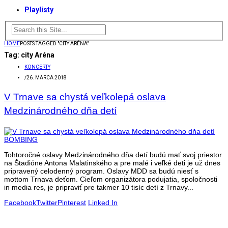
Playlisty
HOME
POSTS TAGGED "CITY ARÉNA"
Tag:
city Aréna
KONCERTY
/
26. MARCA 2018
V Trnave sa chystá veľkolepá oslava
Medzinárodného dňa detí
Tohtoročné oslavy Medzinárodného dňa detí budú mať svoj priestor
na Štadióne Antona Malatinského a pre malé i veľké deti je už dnes
pripravený celodenný program. Oslavy MDD sa budú niesť s
mottom Trnava deťom. Cieľom organizátora podujatia, spoločnosti
in media res, je pripraviť pre takmer 10 tisíc detí z Trnavy...
Facebook
Twitter
Pinterest
Linked In