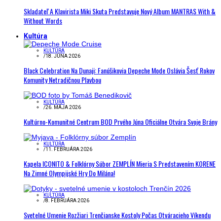
Skladateľ A Klavirista Miki Skuta Predstavuje Nový Album MANTRAS With &
Without Words
Kultúra
KULTÚRA
/
18. JÚNA 2026
Black Celebration Na Dunaji: Fanúšikovia Depeche Mode Oslávia Šesť Rokov
Komunity Netradičnou Plavbou
KULTÚRA
/
26. MÁJA 2026
Kultúrno-Komunitné Centrum BOD Prvého Júna Oficiálne Otvára Svoje Brány
KULTÚRA
/
11. FEBRUÁRA 2026
Kapela ICONITO & Folklórny Súbor ZEMPLÍN Mieria S Predstavením KORENE
Na Zimné Olympijské Hry Do Milána!
KULTÚRA
/
8. FEBRUÁRA 2026
Svetelné Umenie Rozžiari Trenčianske Kostoly Počas Otváracieho Víkendu