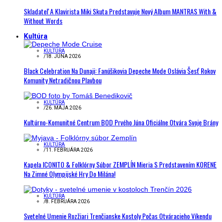
Skladateľ A Klavirista Miki Skuta Predstavuje Nový Album MANTRAS With &
Without Words
Kultúra
KULTÚRA
/
18. JÚNA 2026
Black Celebration Na Dunaji: Fanúšikovia Depeche Mode Oslávia Šesť Rokov
Komunity Netradičnou Plavbou
KULTÚRA
/
26. MÁJA 2026
Kultúrno-Komunitné Centrum BOD Prvého Júna Oficiálne Otvára Svoje Brány
KULTÚRA
/
11. FEBRUÁRA 2026
Kapela ICONITO & Folklórny Súbor ZEMPLÍN Mieria S Predstavením KORENE
Na Zimné Olympijské Hry Do Milána!
KULTÚRA
/
8. FEBRUÁRA 2026
Svetelné Umenie Rozžiari Trenčianske Kostoly Počas Otváracieho Víkendu