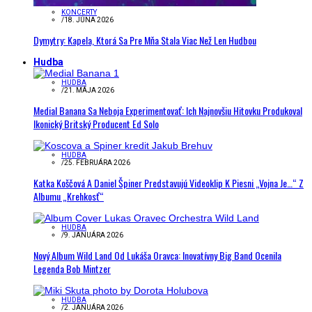
KONCERTY
/
18. JÚNA 2026
Dymytry: Kapela, Ktorá Sa Pre Mňa Stala Viac Než Len Hudbou
Hudba
HUDBA
/
21. MÁJA 2026
Medial Banana Sa Neboja Experimentovať: Ich Najnovšiu Hitovku Produkoval
Ikonický Britský Producent Ed Solo
HUDBA
/
25. FEBRUÁRA 2026
Katka Koščová A Daniel Špiner Predstavujú Videoklip K Piesni „Vojna Je…“ Z
Albumu „Krehkosť“
HUDBA
/
9. JANUÁRA 2026
Nový Album Wild Land Od Lukáša Oravca: Inovatívny Big Band Ocenila
Legenda Bob Mintzer
HUDBA
/
2. JANUÁRA 2026