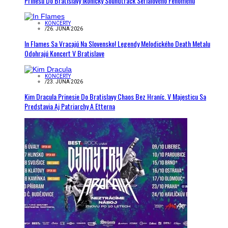
Prinesú Do Bratislavy Ikonický Soundtrack Seriálového Fenoménu
KONCERTY
/
26. JÚNA 2026
In Flames Sa Vracajú Na Slovensko! Legendy Melodického Death Metalu
Odohrajú Koncert V Bratislave
KONCERTY
/
23. JÚNA 2026
Kim Dracula Prinesie Do Bratislavy Chaos Bez Hraníc. V Majesticu Sa
Predstavia Aj Patriarchy A Etterna