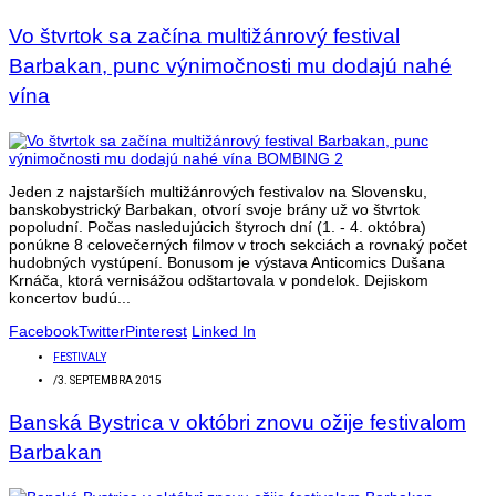
Vo štvrtok sa začína multižánrový festival
Barbakan, punc výnimočnosti mu dodajú nahé
vína
Jeden z najstarších multižánrových festivalov na Slovensku,
banskobystrický Barbakan, otvorí svoje brány už vo štvrtok
popoludní. Počas nasledujúcich štyroch dní (1. - 4. októbra)
ponúkne 8 celovečerných filmov v troch sekciách a rovnaký počet
hudobných vystúpení. Bonusom je výstava Anticomics Dušana
Krnáča, ktorá vernisážou odštartovala v pondelok. Dejiskom
koncertov budú...
Facebook
Twitter
Pinterest
Linked In
FESTIVALY
/
3. SEPTEMBRA 2015
Banská Bystrica v októbri znovu ožije festivalom
Barbakan