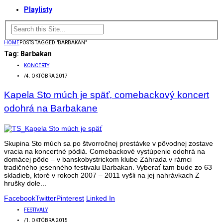
Playlisty
HOME
POSTS TAGGED "BARBAKAN"
Tag:
Barbakan
KONCERTY
/
4. OKTÓBRA 2017
Kapela Sto múch je späť, comebackový koncert
odohrá na Barbakane
Skupina Sto múch sa po štvorročnej prestávke v pôvodnej zostave
vracia na koncertné pódiá. Comebackové vystúpenie odohrá na
domácej pôde – v banskobystrickom klube Záhrada v rámci
tradičného jesenného festivalu Barbakan. Vyberať tam bude zo 63
skladieb, ktoré v rokoch 2007 – 2011 vyšli na jej nahrávkach Z
hrušky dole...
Facebook
Twitter
Pinterest
Linked In
FESTIVALY
/
1. OKTÓBRA 2015