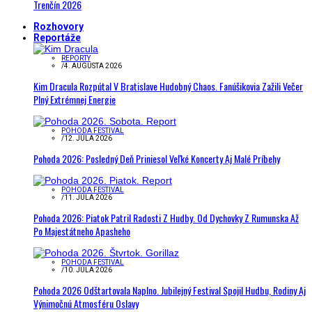
Trenčín 2026
Rozhovory
Reportáže
REPORTY
/
4. AUGUSTA 2026
Kim Dracula Rozpútal V Bratislave Hudobný Chaos. Fanúšikovia Zažili Večer
Plný Extrémnej Energie
POHODA FESTIVAL
/
12. JÚLA 2026
Pohoda 2026: Posledný Deň Priniesol Veľké Koncerty Aj Malé Príbehy
POHODA FESTIVAL
/
11. JÚLA 2026
Pohoda 2026: Piatok Patril Radosti Z Hudby. Od Dychovky Z Rumunska Až
Po Majestátneho Apasheho
POHODA FESTIVAL
/
10. JÚLA 2026
Pohoda 2026 Odštartovala Naplno. Jubilejný Festival Spojil Hudbu, Rodiny Aj
Výnimočnú Atmosféru Oslavy