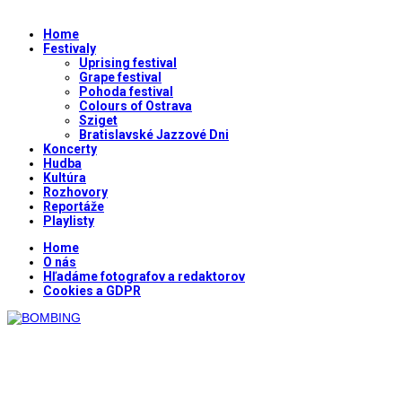
Home
Festivaly
Uprising festival
Grape festival
Pohoda festival
Colours of Ostrava
Sziget
Bratislavské Jazzové Dni
Koncerty
Hudba
Kultúra
Rozhovory
Reportáže
Playlisty
Home
O nás
Hľadáme fotografov a redaktorov
Cookies a GDPR