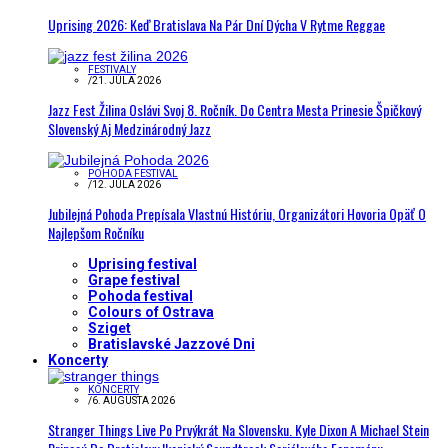
Uprising 2026: Keď Bratislava Na Pár Dní Dýcha V Rytme Reggae
FESTIVALY
/
21. JÚLA 2026
Jazz Fest Žilina Oslávi Svoj 8. Ročník. Do Centra Mesta Prinesie Špičkový
Slovenský Aj Medzinárodný Jazz
POHODA FESTIVAL
/
12. JÚLA 2026
Jubilejná Pohoda Prepísala Vlastnú Históriu, Organizátori Hovoria Opäť O
Najlepšom Ročníku
Uprising festival
Grape festival
Pohoda festival
Colours of Ostrava
Sziget
Bratislavské Jazzové Dni
Koncerty
KONCERTY
/
6. AUGUSTA 2026
Stranger Things Live Po Prvýkrát Na Slovensku. Kyle Dixon A Michael Stein