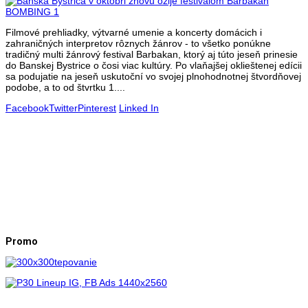
Filmové prehliadky, výtvarné umenie a koncerty domácich i
zahraničných interpretov rôznych žánrov - to všetko ponúkne
tradičný multi žánrový festival Barbakan, ktorý aj túto jeseň prinesie
do Banskej Bystrice o čosi viac kultúry. Po vlaňajšej oklieštenej edícii
sa podujatie na jeseň uskutoční vo svojej plnohodnotnej štvordňovej
podobe, a to od štvrtku 1....
Facebook
Twitter
Pinterest
Linked In
Promo