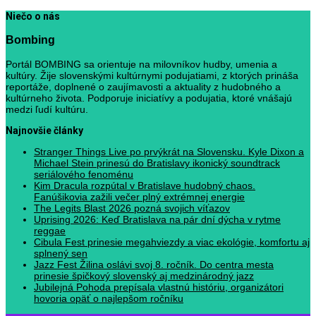
Niečo o nás
Bombing
Portál BOMBING sa orientuje na milovníkov hudby, umenia a
kultúry. Žije slovenskými kultúrnymi podujatiami, z ktorých prináša
reportáže, doplnené o zaujímavosti a aktuality z hudobného a
kultúrneho života. Podporuje iniciatívy a podujatia, ktoré vnášajú
medzi ľudí kultúru.
Najnovšie články
Stranger Things Live po prvýkrát na Slovensku. Kyle Dixon a
Michael Stein prinesú do Bratislavy ikonický soundtrack
seriálového fenoménu
Kim Dracula rozpútal v Bratislave hudobný chaos.
Fanúšikovia zažili večer plný extrémnej energie
The Legits Blast 2026 pozná svojich víťazov
Uprising 2026: Keď Bratislava na pár dní dýcha v rytme
reggae
Cibula Fest prinesie megahviezdy a viac ekológie, komfortu aj
splnený sen
Jazz Fest Žilina oslávi svoj 8. ročník. Do centra mesta
prinesie špičkový slovenský aj medzinárodný jazz
Jubilejná Pohoda prepísala vlastnú históriu, organizátori
hovoria opäť o najlepšom ročníku