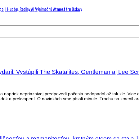
Spojil Hudbu, Rodiny Aj Výnimočnú Atmosféru Oslavy
aril. Vystúpili The Skatalites, Gentleman aj Lee Sc
 a napriek nepriaznivej predpovedi počasia nedopadol až tak zle. Viac
lahôdok a prekvapení. O novinkách sme písali minule. Trochu sa zmenil a
lišnosťou a rozmanitosťou, krstným otcom sa stala