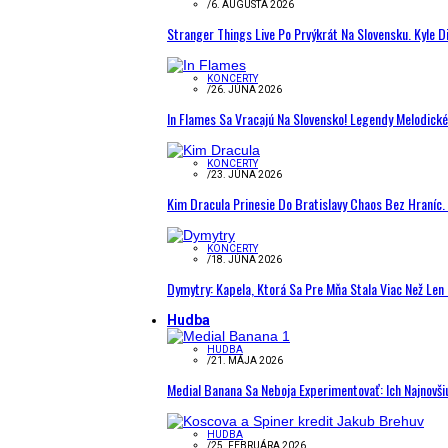
/
6. AUGUSTA 2026
Stranger Things Live Po Prvýkrát Na Slovensku. Kyle D
KONCERTY
/
26. JÚNA 2026
In Flames Sa Vracajú Na Slovensko! Legendy Melodick
KONCERTY
/
23. JÚNA 2026
Kim Dracula Prinesie Do Bratislavy Chaos Bez Hraníc. 
KONCERTY
/
18. JÚNA 2026
Dymytry: Kapela, Ktorá Sa Pre Mňa Stala Viac Než Le
Hudba
HUDBA
/
21. MÁJA 2026
Medial Banana Sa Neboja Experimentovať: Ich Najnovši
HUDBA
/
25. FEBRUÁRA 2026