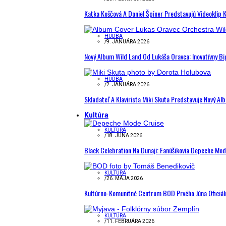
Katka Koščová A Daniel Špiner Predstavujú Videoklip 
HUDBA
/
9. JANUÁRA 2026
Nový Album Wild Land Od Lukáša Oravca: Inovatívny B
HUDBA
/
2. JANUÁRA 2026
Skladateľ A Klavirista Miki Skuta Predstavuje Nový
Kultúra
KULTÚRA
/
18. JÚNA 2026
Black Celebration Na Dunaji: Fanúšikovia Depeche Mo
KULTÚRA
/
26. MÁJA 2026
Kultúrno-Komunitné Centrum BOD Prvého Júna Oficiál
KULTÚRA
/
11. FEBRUÁRA 2026