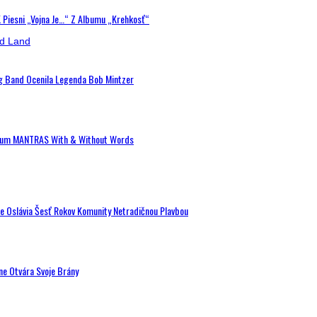
K Piesni „Vojna Je…“ Z Albumu „Krehkosť“
ig Band Ocenila Legenda Bob Mintzer
 Album MANTRAS With & Without Words
de Oslávia Šesť Rokov Komunity Netradičnou Plavbou
ne Otvára Svoje Brány