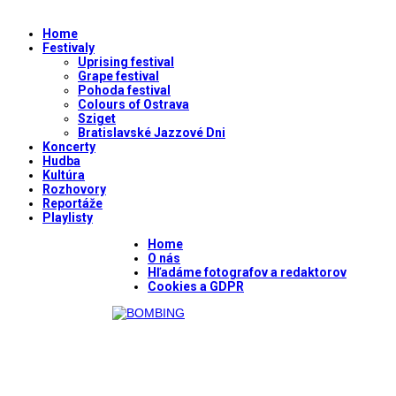
Home
Festivaly
Uprising festival
Grape festival
Pohoda festival
Colours of Ostrava
Sziget
Bratislavské Jazzové Dni
Koncerty
Hudba
Kultúra
Rozhovory
Reportáže
Playlisty
Home
O nás
Hľadáme fotografov a redaktorov
Cookies a GDPR