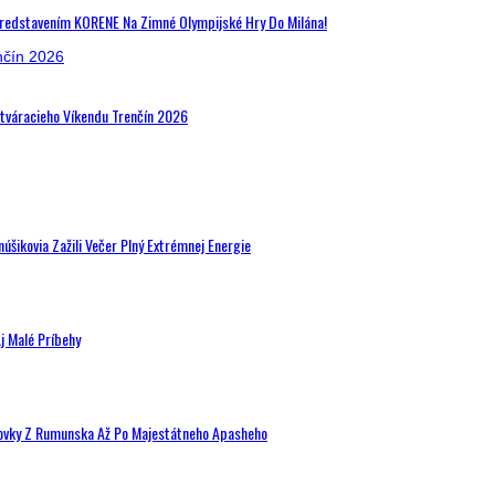
Predstavením KORENE Na Zimné Olympijské Hry Do Milána!
Otváracieho Víkendu Trenčín 2026
šikovia Zažili Večer Plný Extrémnej Energie
j Malé Príbehy
hovky Z Rumunska Až Po Majestátneho Apasheho