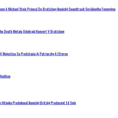
ixon A Michael Stein Prinesú Do Bratislavy Ikonický Soundtrack Seriálového Fenoménu
ého Death Metalu Odohrajú Koncert V Bratislave
V Majesticu Sa Predstavia Aj Patriarchy A Etterna
n Hudbou
u Hitovku Produkoval Ikonický Britský Producent Ed Solo