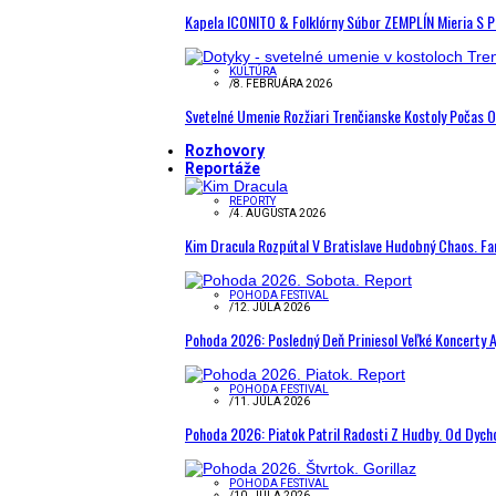
Kapela ICONITO & Folklórny Súbor ZEMPLÍN Mieria S 
KULTÚRA
/
8. FEBRUÁRA 2026
Svetelné Umenie Rozžiari Trenčianske Kostoly Počas 
Rozhovory
Reportáže
REPORTY
/
4. AUGUSTA 2026
Kim Dracula Rozpútal V Bratislave Hudobný Chaos. Fanú
POHODA FESTIVAL
/
12. JÚLA 2026
Pohoda 2026: Posledný Deň Priniesol Veľké Koncerty A
POHODA FESTIVAL
/
11. JÚLA 2026
Pohoda 2026: Piatok Patril Radosti Z Hudby. Od Dyc
POHODA FESTIVAL
/
10. JÚLA 2026