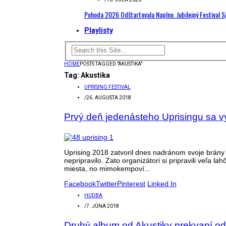
Pohoda 2026 Odštartovala Naplno. Jubilejný Festival 
Playlisty
HOME
POSTS TAGGED "AKUSTIKA"
Tag:
Akustika
UPRISING FESTIVAL
/
26. AUGUSTA 2018
Prvý deň jedenásteho Uprisingu sa vyd
Uprising 2018 zatvoril dnes nadránom svoje brány
nepripravilo. Zato organizátori si pripravili veľa 
miesta, no mimokempoví...
Facebook
Twitter
Pinterest
Linked In
HUDBA
/
7. JÚNA 2018
Druhý album od Akustiky prekvapí od