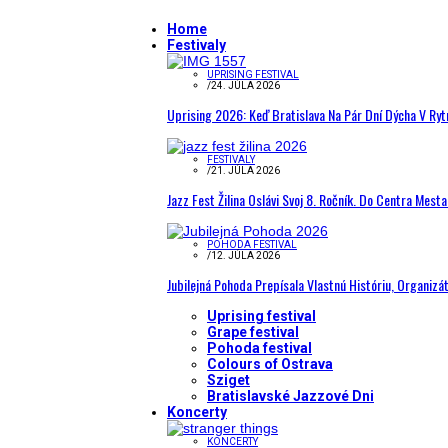
Home
Festivaly
UPRISING FESTIVAL
/
24. JÚLA 2026
Uprising 2026: Keď Bratislava Na Pár Dní Dýcha V R
FESTIVALY
/
21. JÚLA 2026
Jazz Fest Žilina Oslávi Svoj 8. Ročník. Do Centra Mest
POHODA FESTIVAL
/
12. JÚLA 2026
Jubilejná Pohoda Prepísala Vlastnú Históriu, Organizá
Uprising festival
Grape festival
Pohoda festival
Colours of Ostrava
Sziget
Bratislavské Jazzové Dni
Koncerty
KONCERTY