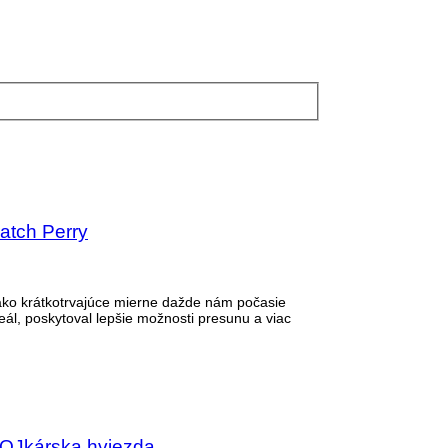
ratch Perry
 ako krátkotrvajúce mierne dažde nám počasie
reál, poskytoval lepšie možnosti presunu a viac
 JOJkárska hviezda