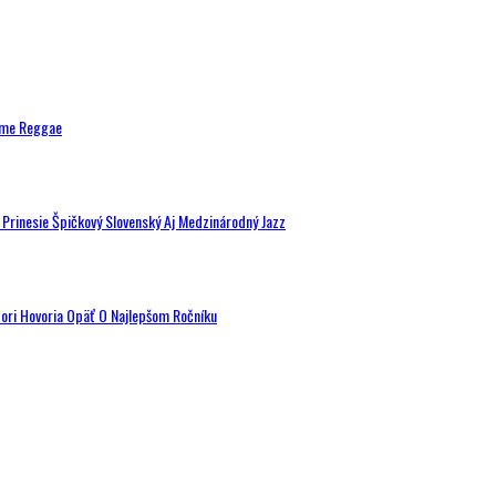
ytme Reggae
a Prinesie Špičkový Slovenský Aj Medzinárodný Jazz
tori Hovoria Opäť O Najlepšom Ročníku