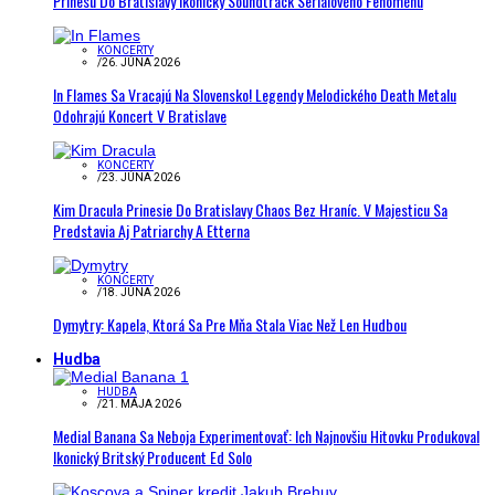
Prinesú Do Bratislavy Ikonický Soundtrack Seriálového Fenoménu
KONCERTY
/
26. JÚNA 2026
In Flames Sa Vracajú Na Slovensko! Legendy Melodického Death Metalu
Odohrajú Koncert V Bratislave
KONCERTY
/
23. JÚNA 2026
Kim Dracula Prinesie Do Bratislavy Chaos Bez Hraníc. V Majesticu Sa
Predstavia Aj Patriarchy A Etterna
KONCERTY
/
18. JÚNA 2026
Dymytry: Kapela, Ktorá Sa Pre Mňa Stala Viac Než Len Hudbou
Hudba
HUDBA
/
21. MÁJA 2026
Medial Banana Sa Neboja Experimentovať: Ich Najnovšiu Hitovku Produkoval
Ikonický Britský Producent Ed Solo