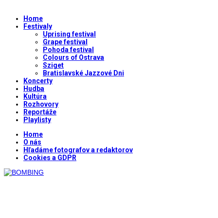
Home
Festivaly
Uprising festival
Grape festival
Pohoda festival
Colours of Ostrava
Sziget
Bratislavské Jazzové Dni
Koncerty
Hudba
Kultúra
Rozhovory
Reportáže
Playlisty
Home
O nás
Hľadáme fotografov a redaktorov
Cookies a GDPR