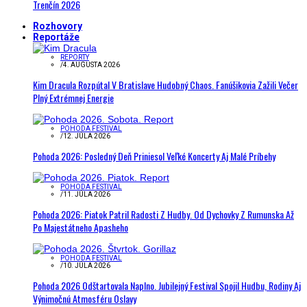
Trenčín 2026
Rozhovory
Reportáže
REPORTY
/
4. AUGUSTA 2026
Kim Dracula Rozpútal V Bratislave Hudobný Chaos. Fanúšikovia Zažili Večer
Plný Extrémnej Energie
POHODA FESTIVAL
/
12. JÚLA 2026
Pohoda 2026: Posledný Deň Priniesol Veľké Koncerty Aj Malé Príbehy
POHODA FESTIVAL
/
11. JÚLA 2026
Pohoda 2026: Piatok Patril Radosti Z Hudby. Od Dychovky Z Rumunska Až
Po Majestátneho Apasheho
POHODA FESTIVAL
/
10. JÚLA 2026
Pohoda 2026 Odštartovala Naplno. Jubilejný Festival Spojil Hudbu, Rodiny Aj
Výnimočnú Atmosféru Oslavy