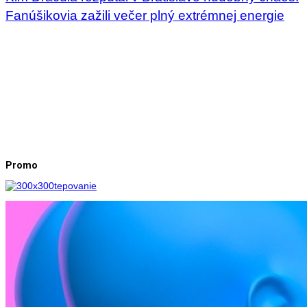
Fanúšikovia zažili večer plný extrémnej energie
Promo