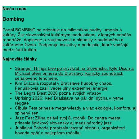
Niečo o nás
Bombing
Portál BOMBING sa orientuje na milovníkov hudby, umenia a
kultúry. Žije slovenskými kultúrnymi podujatiami, z ktorých prináša
reportáže, doplnené o zaujímavosti a aktuality z hudobného a
kultúrneho života. Podporuje iniciatívy a podujatia, ktoré vnášajú
medzi ľudí kultúru.
Najnovšie články
Stranger Things Live po prvýkrát na Slovensku. Kyle Dixon a
Michael Stein prinesú do Bratislavy ikonický soundtrack
seriálového fenoménu
Kim Dracula rozpútal v Bratislave hudobný chaos.
Fanúšikovia zažili večer plný extrémnej energie
The Legits Blast 2026 pozná svojich víťazov
Uprising 2026: Keď Bratislava na pár dní dýcha v rytme
reggae
Cibula Fest prinesie megahviezdy a viac ekológie, komfortu aj
splnený sen
Jazz Fest Žilina oslávi svoj 8. ročník. Do centra mesta
prinesie špičkový slovenský aj medzinárodný jazz
Jubilejná Pohoda prepísala vlastnú históriu, organizátori
hovoria opäť o najlepšom ročníku