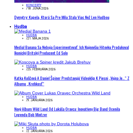
KONCERTY
/
18. JÚNA 2026
Dymytry: Kapela, Ktorá Sa Pre Mňa Stala Viac Než Len Hudbou
Hudba
HUDBA
/
21. MÁJA 2026
Medial Banana Sa Neboja Experimentovať: Ich Najnovšiu Hitovku Produkoval
Ikonický Britský Producent Ed Solo
HUDBA
/
25. FEBRUÁRA 2026
Katka Koščová A Daniel Špiner Predstavujú Videoklip K Piesni „Vojna Je…“ Z
Albumu „Krehkosť“
HUDBA
/
9. JANUÁRA 2026
Nový Album Wild Land Od Lukáša Oravca: Inovatívny Big Band Ocenila
Legenda Bob Mintzer
HUDBA
/
2. JANUÁRA 2026