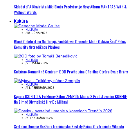
Skladateľ A Klavirista Miki Skuta Predstavuje Nový Album MANTRAS With &
Without Words
Kultúra
KULTÚRA
/
18. JÚNA 2026
Black Celebration Na Dunaji: Fanúšikovia Depeche Mode Oslávia Šesť Rokov
Komunity Netradičnou Plavbou
KULTÚRA
/
26. MÁJA 2026
Kultúrno-Komunitné Centrum BOD Prvého Júna Oficiálne Otvára Svoje Brány
KULTÚRA
/
11. FEBRUÁRA 2026
Kapela ICONITO & Folklórny Súbor ZEMPLÍN Mieria S Predstavením KORENE
Na Zimné Olympijské Hry Do Milána!
KULTÚRA
/
8. FEBRUÁRA 2026
Svetelné Umenie Rozžiari Trenčianske Kostoly Počas Otváracieho Víkendu