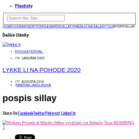
Playlisty
HOME
HUDBA
ROBERT POSPIŠ & MARTIN SILLAY VYRÁŽAJÚ NA BALADY TOUR
POSPIS SILLAY
Ďalšie články
POHODA FESTIVAL
/
14. JANUÁRA 2020
LYKKE LI NA POHODE 2020
/
17. AUGUSTA 2016
/
MARTINA JAROLÍNOVÁ
pospis sillay
Share On:
Facebook
Twitter
Pinterest
Linked In