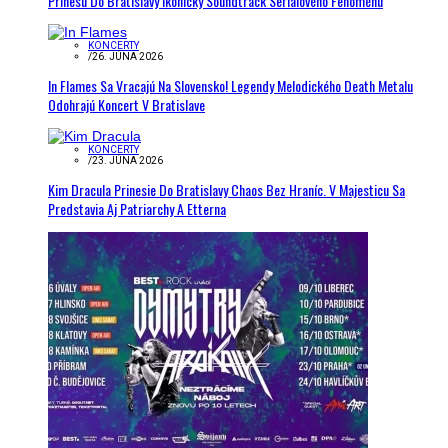
Prinesú Do Bratislavy Ikonický Soundtrack Seriálového Fenoménu
KONCERTY
/
26. JÚNA 2026
In Flames Sa Vracajú Na Slovensko! Legendy Melodického Death Metalu
Odohrajú Koncert V Bratislave
KONCERTY
/
23. JÚNA 2026
Kim Dracula Prinesie Do Bratislavy Chaos Bez Hraníc. V Majesticu Sa
Predstavia Aj Patriarchy A Etterna