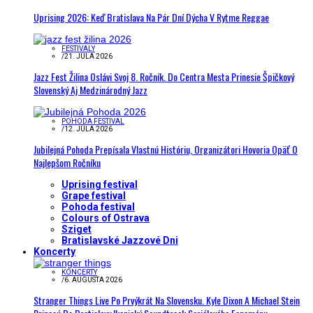
Uprising 2026: Keď Bratislava Na Pár Dní Dýcha V Rytme Reggae
FESTIVALY
/
21. JÚLA 2026
Jazz Fest Žilina Oslávi Svoj 8. Ročník. Do Centra Mesta Prinesie Špičkový
Slovenský Aj Medzinárodný Jazz
POHODA FESTIVAL
/
12. JÚLA 2026
Jubilejná Pohoda Prepísala Vlastnú Históriu, Organizátori Hovoria Opäť O
Najlepšom Ročníku
Uprising festival
Grape festival
Pohoda festival
Colours of Ostrava
Sziget
Bratislavské Jazzové Dni
Koncerty
KONCERTY
/
6. AUGUSTA 2026
Stranger Things Live Po Prvýkrát Na Slovensku. Kyle Dixon A Michael Stein