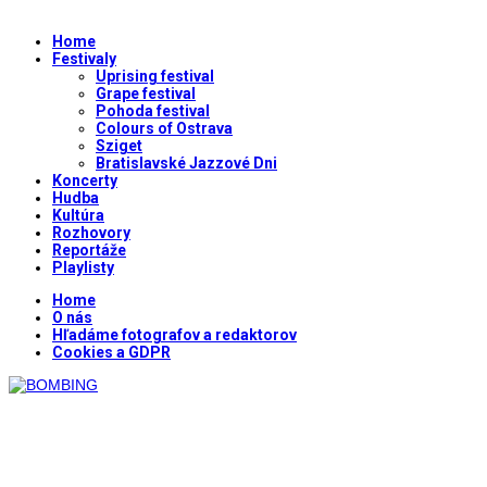
Home
Festivaly
Uprising festival
Grape festival
Pohoda festival
Colours of Ostrava
Sziget
Bratislavské Jazzové Dni
Koncerty
Hudba
Kultúra
Rozhovory
Reportáže
Playlisty
Home
O nás
Hľadáme fotografov a redaktorov
Cookies a GDPR