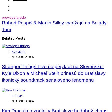
previous article
Robert Pospiš & Martin Sillay vyrážajú na Balady
Tour
Related Posts
KONCERTY
/
6. AUGUSTA 2026
Stranger Things Live po prvýkrát na Slovensku.
Kyle Dixon a Michael Stein prinesú do Bratislavy
ikonický soundtrack seriálového fenoménu
REPORTY
/
4. AUGUSTA 2026
Kim Dracula rozpútal v Bratislave hudobný chaos.