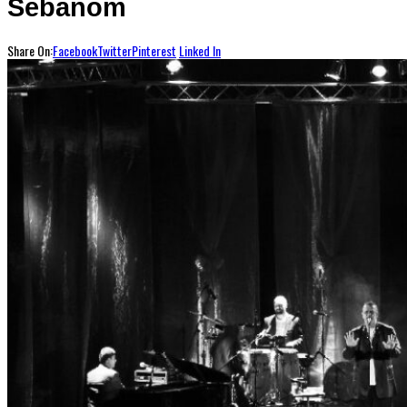
Šebanom
Share On:
Facebook
Twitter
Pinterest
Linked In