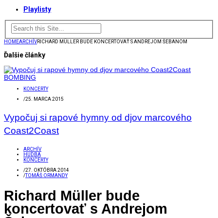
Playlisty
HOME
ARCHÍV
RICHARD MÜLLER BUDE KONCERTOVAŤ S ANDREJOM ŠEBANOM
Ďalšie články
KONCERTY
/
25. MARCA 2015
Vypočuj si rapové hymny od djov marcového
Coast2Coast
ARCHÍV
HUDBA
KONCERTY
/
27. OKTÓBRA 2014
/
TOMÁŠ ORMANDY
Richard Müller bude
koncertovať s Andrejom