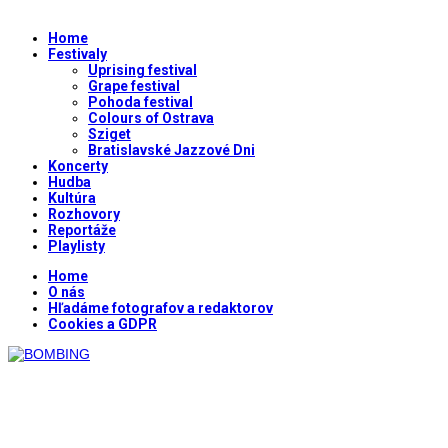
Home
Festivaly
Uprising festival
Grape festival
Pohoda festival
Colours of Ostrava
Sziget
Bratislavské Jazzové Dni
Koncerty
Hudba
Kultúra
Rozhovory
Reportáže
Playlisty
Home
O nás
Hľadáme fotografov a redaktorov
Cookies a GDPR