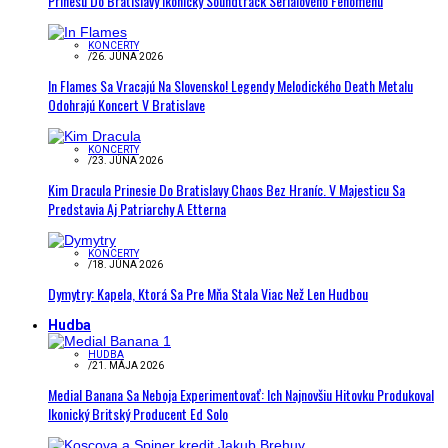
Prinesú Do Bratislavy Ikonický Soundtrack Seriálového Fenoménu
KONCERTY
/
26. JÚNA 2026
In Flames Sa Vracajú Na Slovensko! Legendy Melodického Death Metalu
Odohrajú Koncert V Bratislave
KONCERTY
/
23. JÚNA 2026
Kim Dracula Prinesie Do Bratislavy Chaos Bez Hraníc. V Majesticu Sa
Predstavia Aj Patriarchy A Etterna
KONCERTY
/
18. JÚNA 2026
Dymytry: Kapela, Ktorá Sa Pre Mňa Stala Viac Než Len Hudbou
Hudba
HUDBA
/
21. MÁJA 2026
Medial Banana Sa Neboja Experimentovať: Ich Najnovšiu Hitovku Produkoval
Ikonický Britský Producent Ed Solo