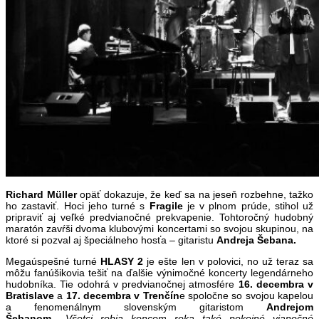
Richard Müller
opäť dokazuje, že keď sa na jeseň rozbehne, tažko
ho zastaviť. Hoci jeho turné s
Fragile
je v plnom prúde, stihol už
pripraviť aj veľké predvianočné prekvapenie. Tohtoročný hudobný
maratón zavŕši dvoma klubovými koncertami so svojou skupinou, na
ktoré si pozval aj špeciálneho hosťa – gitaristu
Andreja Šebana.
Megaúspešné turné
HLASY 2
je ešte len v polovici, no už teraz sa
môžu fanúšikovia tešiť na ďalšie výnimočné koncerty legendárneho
hudobníka. Tie odohrá v predvianočnej atmosfére
16. decembra v
Bratislave
a
17. decembra v Trenčín
e spoločne so svojou kapelou
a fenomenálnym slovenským gitaristom
Andrejom
Šebanom.
„
Všetci robia koncom roka také pokojné vianočné