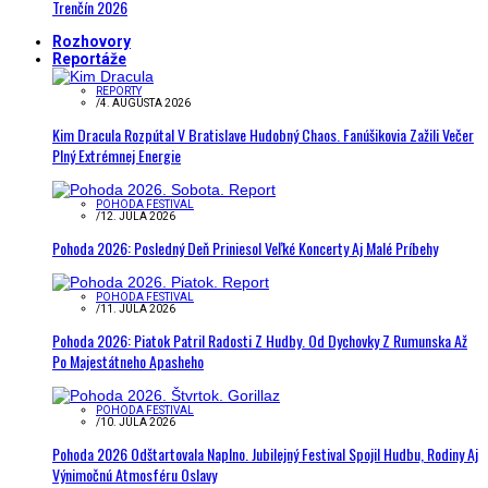
Trenčín 2026
Rozhovory
Reportáže
REPORTY
/
4. AUGUSTA 2026
Kim Dracula Rozpútal V Bratislave Hudobný Chaos. Fanúšikovia Zažili Večer
Plný Extrémnej Energie
POHODA FESTIVAL
/
12. JÚLA 2026
Pohoda 2026: Posledný Deň Priniesol Veľké Koncerty Aj Malé Príbehy
POHODA FESTIVAL
/
11. JÚLA 2026
Pohoda 2026: Piatok Patril Radosti Z Hudby. Od Dychovky Z Rumunska Až
Po Majestátneho Apasheho
POHODA FESTIVAL
/
10. JÚLA 2026
Pohoda 2026 Odštartovala Naplno. Jubilejný Festival Spojil Hudbu, Rodiny Aj
Výnimočnú Atmosféru Oslavy