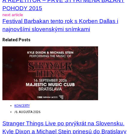
A REPETITOR – PRVÉ ŠTYRI MENÁ BAŽANT
POHODY 2015
next article
Festival Barbakan tento rok s Korben Dallas i
najnovšími slovenskými snímkami
Related Posts
KONCERTY
/
6. AUGUSTA 2026
Stranger Things Live po prvýkrát na Slovensku.
Kyle Dixon a Michael Stein prinesú do Bratislavy