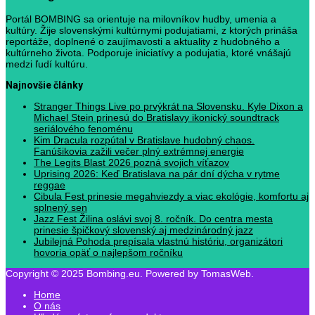
Portál BOMBING sa orientuje na milovníkov hudby, umenia a
kultúry. Žije slovenskými kultúrnymi podujatiami, z ktorých prináša
reportáže, doplnené o zaujímavosti a aktuality z hudobného a
kultúrneho života. Podporuje iniciatívy a podujatia, ktoré vnášajú
medzi ľudí kultúru.
Najnovšie články
Stranger Things Live po prvýkrát na Slovensku. Kyle Dixon a
Michael Stein prinesú do Bratislavy ikonický soundtrack
seriálového fenoménu
Kim Dracula rozpútal v Bratislave hudobný chaos.
Fanúšikovia zažili večer plný extrémnej energie
The Legits Blast 2026 pozná svojich víťazov
Uprising 2026: Keď Bratislava na pár dní dýcha v rytme
reggae
Cibula Fest prinesie megahviezdy a viac ekológie, komfortu aj
splnený sen
Jazz Fest Žilina oslávi svoj 8. ročník. Do centra mesta
prinesie špičkový slovenský aj medzinárodný jazz
Jubilejná Pohoda prepísala vlastnú históriu, organizátori
hovoria opäť o najlepšom ročníku
Copyright © 2025 Bombing.eu. Powered by TomasWeb.
Home
O nás