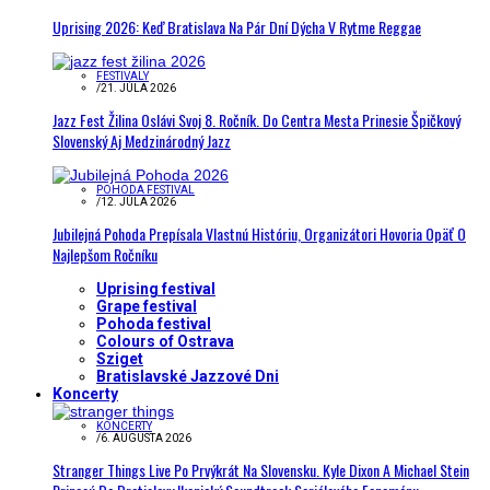
Uprising 2026: Keď Bratislava Na Pár Dní Dýcha V Rytme Reggae
FESTIVALY
/
21. JÚLA 2026
Jazz Fest Žilina Oslávi Svoj 8. Ročník. Do Centra Mesta Prinesie Špičkový
Slovenský Aj Medzinárodný Jazz
POHODA FESTIVAL
/
12. JÚLA 2026
Jubilejná Pohoda Prepísala Vlastnú Históriu, Organizátori Hovoria Opäť O
Najlepšom Ročníku
Uprising festival
Grape festival
Pohoda festival
Colours of Ostrava
Sziget
Bratislavské Jazzové Dni
Koncerty
KONCERTY
/
6. AUGUSTA 2026
Stranger Things Live Po Prvýkrát Na Slovensku. Kyle Dixon A Michael Stein