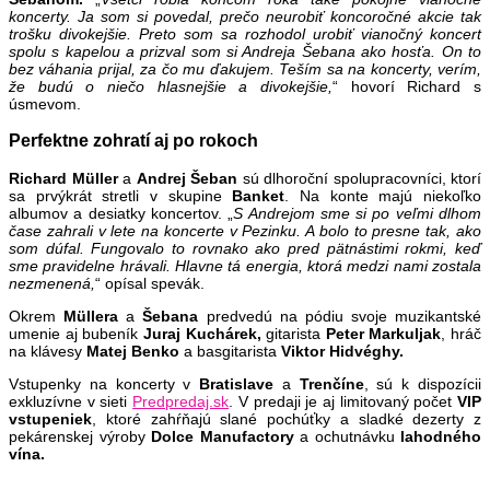
koncerty. Ja som si povedal, prečo neurobiť koncoročné akcie tak
trošku divokejšie. Preto som sa rozhodol urobiť vianočný koncert
spolu s kapelou a prizval som si Andreja Šebana ako hosťa. On to
bez váhania prijal, za čo mu ďakujem. Teším sa na koncerty, verím,
že budú o niečo hlasnejšie a divokejšie,
“ hovorí Richard s
úsmevom.
Perfektne zohratí aj po rokoch
Richard Müller
a
Andrej Šeban
sú dlhoroční spolupracovníci, ktorí
sa prvýkrát stretli v skupine
Banket
. Na konte majú niekoľko
albumov a desiatky koncertov. „
S Andrejom sme si po veľmi dlhom
čase zahrali v lete na koncerte v Pezinku. A bolo to presne tak, ako
som dúfal. Fungovalo to rovnako ako pred pätnástimi rokmi, keď
sme pravidelne hrávali. Hlavne tá energia, ktorá medzi nami zostala
nezmenená,
“ opísal spevák.
Okrem
Müllera
a
Šebana
predvedú na pódiu svoje muzikantské
umenie aj bubeník
Juraj Kuchárek,
gitarista
Peter Markuljak
, hráč
na klávesy
Matej Benko
a basgitarista
Viktor Hidvéghy.
Vstupenky na koncerty v
Bratislave
a
Trenčíne
, sú k dispozícii
exkluzívne v sieti
Predpredaj.sk
. V predaji je aj limitovaný počet
VIP
vstupeniek
, ktoré zahŕňajú slané pochúťky a sladké dezerty z
pekárenskej výroby
Dolce Manufactory
a ochutnávku
lahodného
vína.