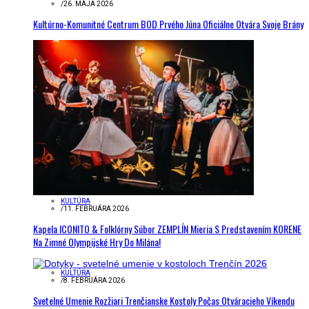
/
26. MÁJA 2026
Kultúrno-Komunitné Centrum BOD Prvého Júna Oficiálne Otvára Svoje Brány
KULTÚRA
/
11. FEBRUÁRA 2026
Kapela ICONITO & Folklórny Súbor ZEMPLÍN Mieria S Predstavením KORENE
Na Zimné Olympijské Hry Do Milána!
KULTÚRA
/
8. FEBRUÁRA 2026
Svetelné Umenie Rozžiari Trenčianske Kostoly Počas Otváracieho Víkendu