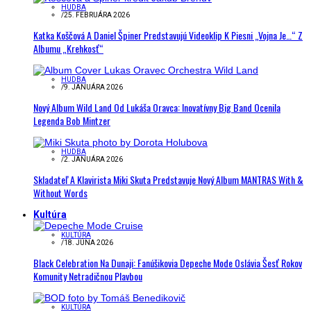
HUDBA
/
25. FEBRUÁRA 2026
Katka Koščová A Daniel Špiner Predstavujú Videoklip K Piesni „Vojna Je…“ Z
Albumu „Krehkosť“
HUDBA
/
9. JANUÁRA 2026
Nový Album Wild Land Od Lukáša Oravca: Inovatívny Big Band Ocenila
Legenda Bob Mintzer
HUDBA
/
2. JANUÁRA 2026
Skladateľ A Klavirista Miki Skuta Predstavuje Nový Album MANTRAS With &
Without Words
Kultúra
KULTÚRA
/
18. JÚNA 2026
Black Celebration Na Dunaji: Fanúšikovia Depeche Mode Oslávia Šesť Rokov
Komunity Netradičnou Plavbou
KULTÚRA