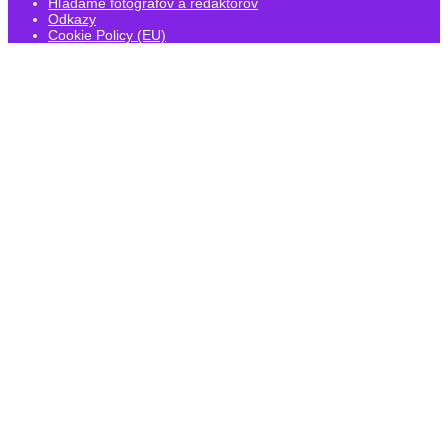
Hľadáme fotografov a redaktorov
Odkazy
Cookie Policy (EU)