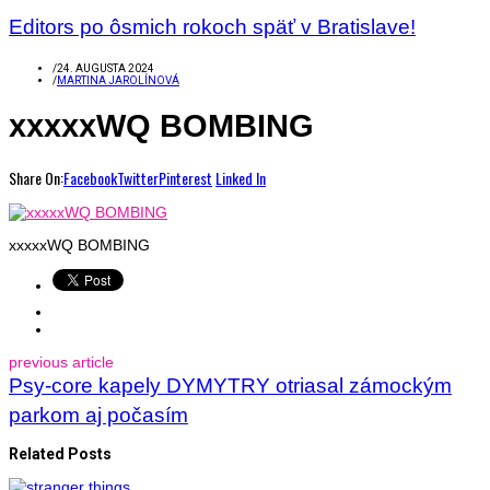
Editors po ôsmich rokoch späť v Bratislave!
/
24. AUGUSTA 2024
/
MARTINA JAROLÍNOVÁ
xxxxxWQ BOMBING
Share On:
Facebook
Twitter
Pinterest
Linked In
xxxxxWQ BOMBING
previous article
Psy-core kapely DYMYTRY otriasal zámockým
parkom aj počasím
Related Posts