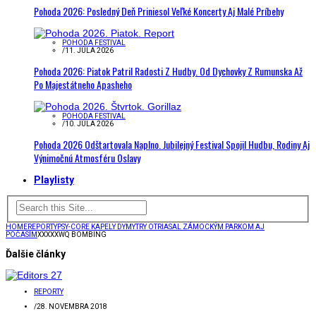
Pohoda 2026: Posledný Deň Priniesol Veľké Koncerty Aj Malé Príbehy
POHODA FESTIVAL
/
11. JÚLA 2026
Pohoda 2026: Piatok Patril Radosti Z Hudby. Od Dychovky Z Rumunska Až
Po Majestátneho Apasheho
POHODA FESTIVAL
/
10. JÚLA 2026
Pohoda 2026 Odštartovala Naplno. Jubilejný Festival Spojil Hudbu, Rodiny Aj
Výnimočnú Atmosféru Oslavy
Playlisty
HOME
REPORTY
PSY-CORE KAPELY DYMYTRY OTRIASAL ZÁMOCKÝM PARKOM AJ
POČASÍM
XXXXXWQ BOMBING
Ďalšie články
REPORTY
/
28. NOVEMBRA 2018