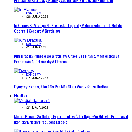
Prinesú Do Bratislavy Ikonický Soundtrack Seriálového Fenoménu
KONCERTY
/
26. JÚNA 2026
In Flames Sa Vracajú Na Slovensko! Legendy Melodického Death Metalu
Odohrajú Koncert V Bratislave
KONCERTY
/
23. JÚNA 2026
Kim Dracula Prinesie Do Bratislavy Chaos Bez Hraníc. V Majesticu Sa
Predstavia Aj Patriarchy A Etterna
KONCERTY
/
18. JÚNA 2026
Dymytry: Kapela, Ktorá Sa Pre Mňa Stala Viac Než Len Hudbou
Hudba
HUDBA
/
21. MÁJA 2026
Medial Banana Sa Neboja Experimentovať: Ich Najnovšiu Hitovku Produkoval
Ikonický Britský Producent Ed Solo