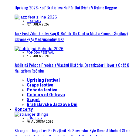
Uprising 2026: Keď Bratislava Na Pár Dní Dýcha V Rytme Reggae
FESTIVALY
/
21. JÚLA 2026
Jazz Fest Žilina Oslávi Svoj 8. Ročník. Do Centra Mesta Prinesie Špičkový
Slovenský Aj Medzinárodný Jazz
POHODA FESTIVAL
/
12. JÚLA 2026
Jubilejná Pohoda Prepísala Vlastnú Históriu, Organizátori Hovoria Opäť O
Najlepšom Ročníku
Uprising festival
Grape festival
Pohoda festival
Colours of Ostrava
Sziget
Bratislavské Jazzové Dni
Koncerty
KONCERTY
/
6. AUGUSTA 2026
Stranger Things Live Po Prvýkrát Na Slovensku. Kyle Dixon A Michael Stein