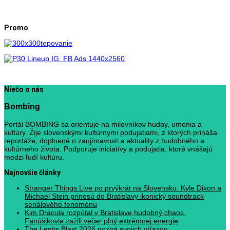
Promo
Niečo o nás
Bombing
Portál BOMBING sa orientuje na milovníkov hudby, umenia a
kultúry. Žije slovenskými kultúrnymi podujatiami, z ktorých prináša
reportáže, doplnené o zaujímavosti a aktuality z hudobného a
kultúrneho života. Podporuje iniciatívy a podujatia, ktoré vnášajú
medzi ľudí kultúru.
Najnovšie články
Stranger Things Live po prvýkrát na Slovensku. Kyle Dixon a
Michael Stein prinesú do Bratislavy ikonický soundtrack
seriálového fenoménu
Kim Dracula rozpútal v Bratislave hudobný chaos.
Fanúšikovia zažili večer plný extrémnej energie
The Legits Blast 2026 pozná svojich víťazov