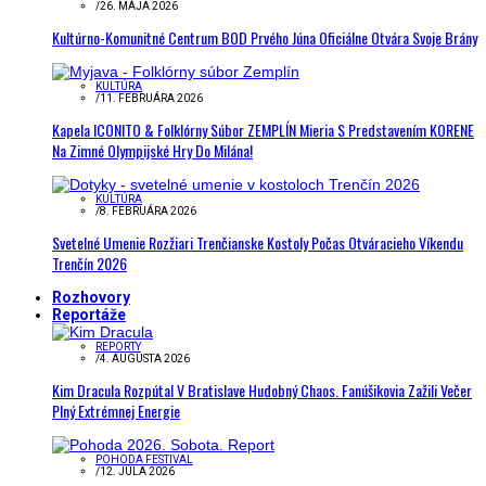
/
26. MÁJA 2026
Kultúrno-Komunitné Centrum BOD Prvého Júna Oficiálne Otvára Svoje Brány
KULTÚRA
/
11. FEBRUÁRA 2026
Kapela ICONITO & Folklórny Súbor ZEMPLÍN Mieria S Predstavením KORENE
Na Zimné Olympijské Hry Do Milána!
KULTÚRA
/
8. FEBRUÁRA 2026
Svetelné Umenie Rozžiari Trenčianske Kostoly Počas Otváracieho Víkendu
Trenčín 2026
Rozhovory
Reportáže
REPORTY
/
4. AUGUSTA 2026
Kim Dracula Rozpútal V Bratislave Hudobný Chaos. Fanúšikovia Zažili Večer
Plný Extrémnej Energie
POHODA FESTIVAL
/
12. JÚLA 2026