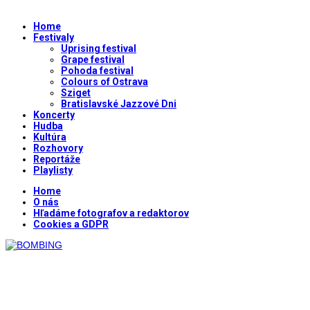
Home
Festivaly
Uprising festival
Grape festival
Pohoda festival
Colours of Ostrava
Sziget
Bratislavské Jazzové Dni
Koncerty
Hudba
Kultúra
Rozhovory
Reportáže
Playlisty
Home
O nás
Hľadáme fotografov a redaktorov
Cookies a GDPR