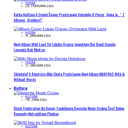
HUDBA
/
25. FEBRUÁRA 2026
Katka Koščová A Daniel Špiner Predstavujú Videoklip K Piesni „Vojna Je…“ Z
Albumu „Krehkosť“
HUDBA
/
9. JANUÁRA 2026
Nový Album Wild Land Od Lukáša Oravca: Inovatívny Big Band Ocenila
Legenda Bob Mintzer
HUDBA
/
2. JANUÁRA 2026
Skladateľ A Klavirista Miki Skuta Predstavuje Nový Album MANTRAS With &
Without Words
Kultúra
KULTÚRA
/
18. JÚNA 2026
Black Celebration Na Dunaji: Fanúšikovia Depeche Mode Oslávia Šesť Rokov
Komunity Netradičnou Plavbou
KULTÚRA