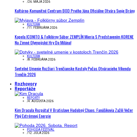
/
26. MÁJA 2026
Kultúrno-Komunitné Centrum BOD Prvého Júna Oficiálne Otvára Svoje Brány
KULTÚRA
/
11. FEBRUÁRA 2026
Kapela ICONITO & Folklórny Súbor ZEMPLÍN Mieria S Predstavením KORENE
Na Zimné Olympijské Hry Do Milána!
KULTÚRA
/
8. FEBRUÁRA 2026
Svetelné Umenie Rozžiari Trenčianske Kostoly Počas Otváracieho Víkendu
Trenčín 2026
Rozhovory
Reportáže
REPORTY
/
4. AUGUSTA 2026
Kim Dracula Rozpútal V Bratislave Hudobný Chaos. Fanúšikovia Zažili Večer
Plný Extrémnej Energie
POHODA FESTIVAL
/
12. JÚLA 2026