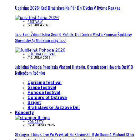
Uprising 2026: Keď Bratislava Na Pár Dní Dýcha V Rytme Reggae
FESTIVALY
/
21. JÚLA 2026
Jazz Fest Žilina Oslávi Svoj 8. Ročník. Do Centra Mesta Prinesie Špičkový
Slovenský Aj Medzinárodný Jazz
POHODA FESTIVAL
/
12. JÚLA 2026
Jubilejná Pohoda Prepísala Vlastnú Históriu, Organizátori Hovoria Opäť O
Najlepšom Ročníku
Uprising festival
Grape festival
Pohoda festival
Colours of Ostrava
Sziget
Bratislavské Jazzové Dni
Koncerty
KONCERTY
/
6. AUGUSTA 2026
Stranger Things Live Po Prvýkrát Na Slovensku. Kyle Dixon A Michael Stein