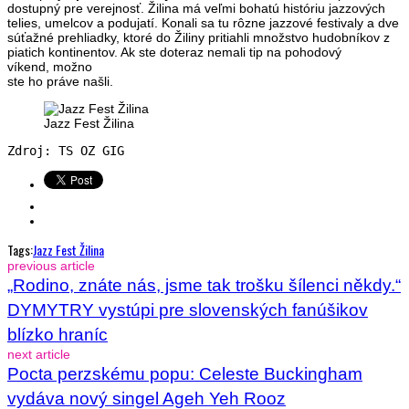
dostupný pre verejnosť. Žilina má veľmi bohatú históriu jazzových
telies, umelcov a podujatí. Konali sa tu rôzne jazzové festivaly a dve
súťažné prehliadky, ktoré do Žiliny pritiahli množstvo hudobníkov z
piatich kontinentov. Ak ste doteraz nemali tip na pohodový
víkend, možno
ste ho práve našli.
Jazz Fest Žilina
Zdroj: TS OZ GIG
Tags:
Jazz Fest Žilina
previous article
„Rodino, znáte nás, jsme tak trošku šílenci někdy.“
DYMYTRY vystúpi pre slovenských fanúšikov
blízko hraníc
next article
Pocta perzskému popu: Celeste Buckingham
vydáva nový singel Ageh Yeh Rooz