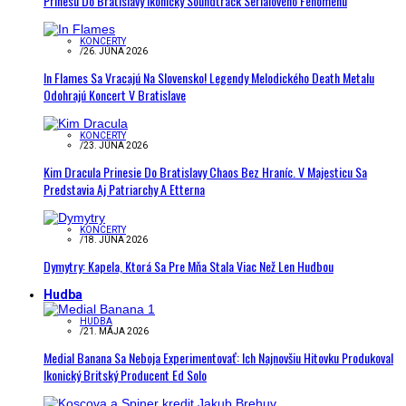
Prinesú Do Bratislavy Ikonický Soundtrack Seriálového Fenoménu
KONCERTY
/
26. JÚNA 2026
In Flames Sa Vracajú Na Slovensko! Legendy Melodického Death Metalu
Odohrajú Koncert V Bratislave
KONCERTY
/
23. JÚNA 2026
Kim Dracula Prinesie Do Bratislavy Chaos Bez Hraníc. V Majesticu Sa
Predstavia Aj Patriarchy A Etterna
KONCERTY
/
18. JÚNA 2026
Dymytry: Kapela, Ktorá Sa Pre Mňa Stala Viac Než Len Hudbou
Hudba
HUDBA
/
21. MÁJA 2026
Medial Banana Sa Neboja Experimentovať: Ich Najnovšiu Hitovku Produkoval
Ikonický Britský Producent Ed Solo