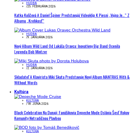
HUDBA
/
25. FEBRUÁRA 2026
Katka Koščová A Daniel Špiner Predstavujú Videoklip K Piesni „Vojna Je…“ Z
Albumu „Krehkosť“
HUDBA
/
9. JANUÁRA 2026
Nový Album Wild Land Od Lukáša Oravca: Inovatívny Big Band Ocenila
Legenda Bob Mintzer
HUDBA
/
2. JANUÁRA 2026
Skladateľ A Klavirista Miki Skuta Predstavuje Nový Album MANTRAS With &
Without Words
Kultúra
KULTÚRA
/
18. JÚNA 2026
Black Celebration Na Dunaji: Fanúšikovia Depeche Mode Oslávia Šesť Rokov
Komunity Netradičnou Plavbou
KULTÚRA