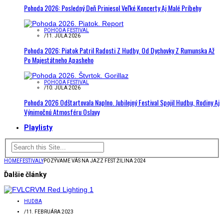
Pohoda 2026: Posledný Deň Priniesol Veľké Koncerty Aj Malé Príbehy
POHODA FESTIVAL
/
11. JÚLA 2026
Pohoda 2026: Piatok Patril Radosti Z Hudby. Od Dychovky Z Rumunska Až
Po Majestátneho Apasheho
POHODA FESTIVAL
/
10. JÚLA 2026
Pohoda 2026 Odštartovala Naplno. Jubilejný Festival Spojil Hudbu, Rodiny Aj
Výnimočnú Atmosféru Oslavy
Playlisty
HOME
FESTIVALY
POZÝVAME VÁS NA JAZZ FEST ŽILINA 2024
Ďalšie články
HUDBA
/
11. FEBRUÁRA 2023