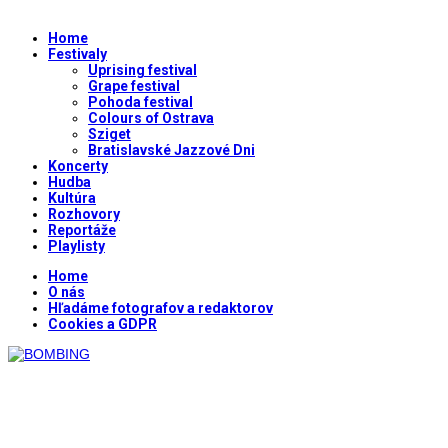
Home
Festivaly
Uprising festival
Grape festival
Pohoda festival
Colours of Ostrava
Sziget
Bratislavské Jazzové Dni
Koncerty
Hudba
Kultúra
Rozhovory
Reportáže
Playlisty
Home
O nás
Hľadáme fotografov a redaktorov
Cookies a GDPR