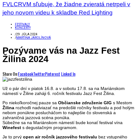
FVLCRVM sľubuje, že žiadne zvieratá netrpeli v
jeho novom videu k skladbe Red Lighting
FESTIVALY
KONCERTY
/
29. JÚLA 2024
/
MARTINA JAROLÍNOVÁ
Pozývame vás na Jazz Fest
Žilina 2024
Share On:
Facebook
Twitter
Pinterest
Linked In
Už o pár dní v piatok 16.8. a v sobotu 17.8. sa na Mariánskom
námestí v Žiline zaháji 6. ročník festivalu Jazz Fest Žilina.
Po niekoľkoročnej pauze sa
Občianske združenie GIG
s Mestom
Žilina
rozhodli nadviazať na predošlé ročníky festivalu a pod holým
nebom ponúkne poslucháčom to najlepšie čo slovenská a
zahraničná jazzová scéna ponúka.
Súbežne sa na Mariánskom námestí bude konať festival vína
Winefest
s degustačným programom.
Je to prvý
open air ročník jazzového festivalu
bez vstupného