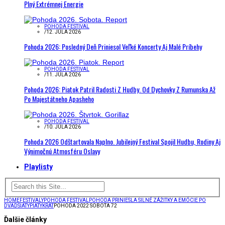
Plný Extrémnej Energie
POHODA FESTIVAL
/
12. JÚLA 2026
Pohoda 2026: Posledný Deň Priniesol Veľké Koncerty Aj Malé Príbehy
POHODA FESTIVAL
/
11. JÚLA 2026
Pohoda 2026: Piatok Patril Radosti Z Hudby. Od Dychovky Z Rumunska Až
Po Majestátneho Apasheho
POHODA FESTIVAL
/
10. JÚLA 2026
Pohoda 2026 Odštartovala Naplno. Jubilejný Festival Spojil Hudbu, Rodiny Aj
Výnimočnú Atmosféru Oslavy
Playlisty
HOME
FESTIVALY
POHODA FESTIVAL
POHODA PRINIESLA SILNÉ ZÁŽITKY A EMÓCIE PO
DVADSIATYPIATYKRÁT
POHODA 2022 SOBOTA 72
Ďalšie články