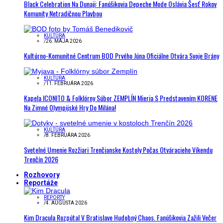
Black Celebration Na Dunaji: Fanúšikovia Depeche Mode Oslávia Šesť Rokov
Komunity Netradičnou Plavbou
KULTÚRA
/
26. MÁJA 2026
Kultúrno-Komunitné Centrum BOD Prvého Júna Oficiálne Otvára Svoje Brány
KULTÚRA
/
11. FEBRUÁRA 2026
Kapela ICONITO & Folklórny Súbor ZEMPLÍN Mieria S Predstavením KORENE
Na Zimné Olympijské Hry Do Milána!
KULTÚRA
/
8. FEBRUÁRA 2026
Svetelné Umenie Rozžiari Trenčianske Kostoly Počas Otváracieho Víkendu
Trenčín 2026
Rozhovory
Reportáže
REPORTY
/
4. AUGUSTA 2026
Kim Dracula Rozpútal V Bratislave Hudobný Chaos. Fanúšikovia Zažili Večer