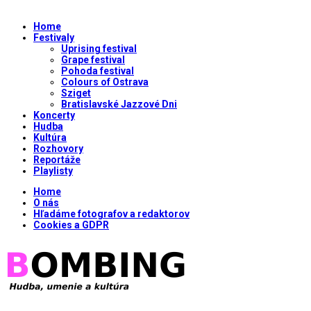
Home
Festivaly
Uprising festival
Grape festival
Pohoda festival
Colours of Ostrava
Sziget
Bratislavské Jazzové Dni
Koncerty
Hudba
Kultúra
Rozhovory
Reportáže
Playlisty
Home
O nás
Hľadáme fotografov a redaktorov
Cookies a GDPR