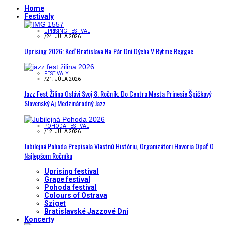
Home
Festivaly
UPRISING FESTIVAL
/
24. JÚLA 2026
Uprising 2026: Keď Bratislava Na Pár Dní Dýcha V Rytme Reggae
FESTIVALY
/
21. JÚLA 2026
Jazz Fest Žilina Oslávi Svoj 8. Ročník. Do Centra Mesta Prinesie Špičkový
Slovenský Aj Medzinárodný Jazz
POHODA FESTIVAL
/
12. JÚLA 2026
Jubilejná Pohoda Prepísala Vlastnú Históriu, Organizátori Hovoria Opäť O
Najlepšom Ročníku
Uprising festival
Grape festival
Pohoda festival
Colours of Ostrava
Sziget
Bratislavské Jazzové Dni
Koncerty