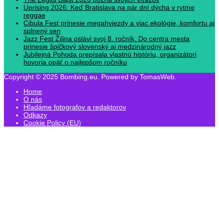
Uprising 2026: Keď Bratislava na pár dní dýcha v rytme
reggae
Cibula Fest prinesie megahviezdy a viac ekológie, komfortu aj
splnený sen
Jazz Fest Žilina oslávi svoj 8. ročník. Do centra mesta
prinesie špičkový slovenský aj medzinárodný jazz
Jubilejná Pohoda prepísala vlastnú históriu, organizátori
hovoria opäť o najlepšom ročníku
Copyright © 2025 Bombing.eu. Powered by TomasWeb.
Home
O nás
Hľadáme fotografov a redaktorov
Odkazy
Cookie Policy (EU)