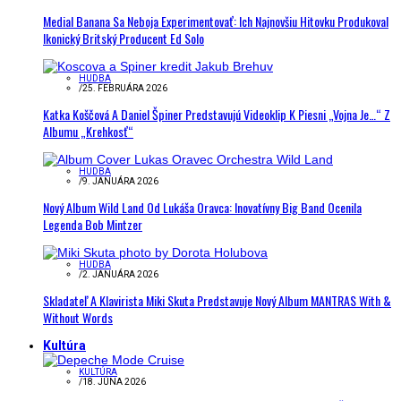
Medial Banana Sa Neboja Experimentovať: Ich Najnovšiu Hitovku Produkoval
Ikonický Britský Producent Ed Solo
HUDBA
/
25. FEBRUÁRA 2026
Katka Koščová A Daniel Špiner Predstavujú Videoklip K Piesni „Vojna Je…“ Z
Albumu „Krehkosť“
HUDBA
/
9. JANUÁRA 2026
Nový Album Wild Land Od Lukáša Oravca: Inovatívny Big Band Ocenila
Legenda Bob Mintzer
HUDBA
/
2. JANUÁRA 2026
Skladateľ A Klavirista Miki Skuta Predstavuje Nový Album MANTRAS With &
Without Words
Kultúra
KULTÚRA
/
18. JÚNA 2026