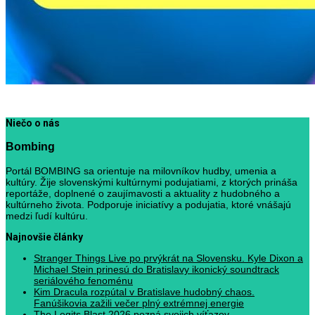
Niečo o nás
Bombing
Portál BOMBING sa orientuje na milovníkov hudby, umenia a
kultúry. Žije slovenskými kultúrnymi podujatiami, z ktorých prináša
reportáže, doplnené o zaujímavosti a aktuality z hudobného a
kultúrneho života. Podporuje iniciatívy a podujatia, ktoré vnášajú
medzi ľudí kultúru.
Najnovšie články
Stranger Things Live po prvýkrát na Slovensku. Kyle Dixon a
Michael Stein prinesú do Bratislavy ikonický soundtrack
seriálového fenoménu
Kim Dracula rozpútal v Bratislave hudobný chaos.
Fanúšikovia zažili večer plný extrémnej energie
The Legits Blast 2026 pozná svojich víťazov