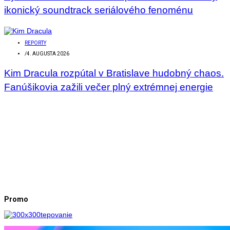
ikonický soundtrack seriálového fenoménu
REPORTY
/
4. AUGUSTA 2026
Kim Dracula rozpútal v Bratislave hudobný chaos.
Fanúšikovia zažili večer plný extrémnej energie
Promo