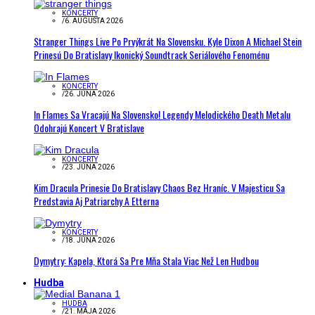
KONCERTY
/
6. AUGUSTA 2026
Stranger Things Live Po Prvýkrát Na Slovensku. Kyle Dixon A Michael Stein
Prinesú Do Bratislavy Ikonický Soundtrack Seriálového Fenoménu
KONCERTY
/
26. JÚNA 2026
In Flames Sa Vracajú Na Slovensko! Legendy Melodického Death Metalu
Odohrajú Koncert V Bratislave
KONCERTY
/
23. JÚNA 2026
Kim Dracula Prinesie Do Bratislavy Chaos Bez Hraníc. V Majesticu Sa
Predstavia Aj Patriarchy A Etterna
KONCERTY
/
18. JÚNA 2026
Dymytry: Kapela, Ktorá Sa Pre Mňa Stala Viac Než Len Hudbou
Hudba
HUDBA
/
21. MÁJA 2026