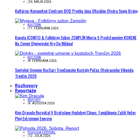
/
26. MÁJA 2026
Kultúrno-Komunitné Centrum BOD Prvého Júna Oficiálne Otvára Svoje Brány
KULTÚRA
/
11. FEBRUÁRA 2026
Kapela ICONITO & Folklórny Súbor ZEMPLÍN Mieria S Predstavením KORENE
Na Zimné Olympijské Hry Do Milána!
KULTÚRA
/
8. FEBRUÁRA 2026
Svetelné Umenie Rozžiari Trenčianske Kostoly Počas Otváracieho Víkendu
Trenčín 2026
Rozhovory
Reportáže
REPORTY
/
4. AUGUSTA 2026
Kim Dracula Rozpútal V Bratislave Hudobný Chaos. Fanúšikovia Zažili Večer
Plný Extrémnej Energie
POHODA FESTIVAL
/
12. JÚLA 2026