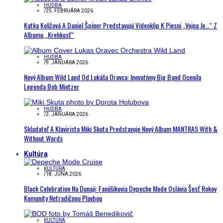
HUDBA
/
25. FEBRUÁRA 2026
Katka Koščová A Daniel Špiner Predstavujú Videoklip K Piesni „Vojna Je…“ Z
Albumu „Krehkosť“
HUDBA
/
9. JANUÁRA 2026
Nový Album Wild Land Od Lukáša Oravca: Inovatívny Big Band Ocenila
Legenda Bob Mintzer
HUDBA
/
2. JANUÁRA 2026
Skladateľ A Klavirista Miki Skuta Predstavuje Nový Album MANTRAS With &
Without Words
Kultúra
KULTÚRA
/
18. JÚNA 2026
Black Celebration Na Dunaji: Fanúšikovia Depeche Mode Oslávia Šesť Rokov
Komunity Netradičnou Plavbou
KULTÚRA