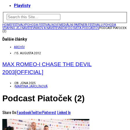
Playlisty
HOME
FESTIVALY
POHODA FESTIVAL
NOVÍ MEDIÁLNI PARTNERI FESTIVALU POHODA
VTIAHNU JEJ NÁVŠTEVNÍKOV A NÁVŠTEVNÍČKY DO SVETA PODCASTOV
PODCAST PIATOČEK
(2)
Ďalšie články
ARCHÍV
/
15. AUGUSTA 2012
MAX ROMEO-I CHASE THE DEVIL
2003[OFFICIAL]
/
28. JÚNA 2025
/
MARTINA JAROLÍNOVÁ
Podcast Piatoček (2)
Share On:
Facebook
Twitter
Pinterest
Linked In