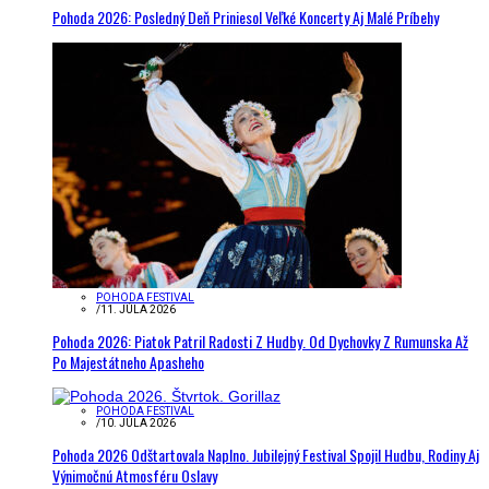
Pohoda 2026: Posledný Deň Priniesol Veľké Koncerty Aj Malé Príbehy
POHODA FESTIVAL
/
11. JÚLA 2026
Pohoda 2026: Piatok Patril Radosti Z Hudby. Od Dychovky Z Rumunska Až
Po Majestátneho Apasheho
POHODA FESTIVAL
/
10. JÚLA 2026
Pohoda 2026 Odštartovala Naplno. Jubilejný Festival Spojil Hudbu, Rodiny Aj
Výnimočnú Atmosféru Oslavy