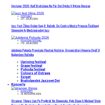
Uprising 2026: Keď Bratislava Na Pár Dní Dýcha V Rytme Reggae
FESTIVALY
/
21. JÚLA 2026
Jazz Fest Žilina Oslávi Svoj 8. Ročník. Do Centra Mesta Prinesie Špičkový
Slovenský Aj Medzinárodný Jazz
POHODA FESTIVAL
/
12. JÚLA 2026
Jubilejná Pohoda Prepísala Vlastnú Históriu, Organizátori Hovoria Opäť O
Najlepšom Ročníku
Uprising festival
Grape festival
Pohoda festival
Colours of Ostrava
Sziget
Bratislavské Jazzové Dni
Koncerty
KONCERTY
/
6. AUGUSTA 2026
Stranger Things Live Po Prvýkrát Na Slovensku. Kyle Dixon A Michael Stein