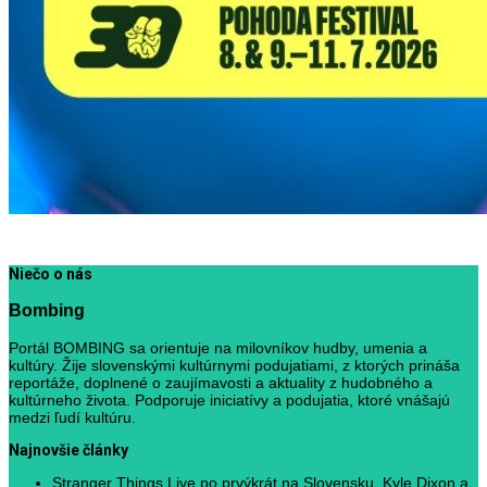
Niečo o nás
Bombing
Portál BOMBING sa orientuje na milovníkov hudby, umenia a
kultúry. Žije slovenskými kultúrnymi podujatiami, z ktorých prináša
reportáže, doplnené o zaujímavosti a aktuality z hudobného a
kultúrneho života. Podporuje iniciatívy a podujatia, ktoré vnášajú
medzi ľudí kultúru.
Najnovšie články
Stranger Things Live po prvýkrát na Slovensku. Kyle Dixon a