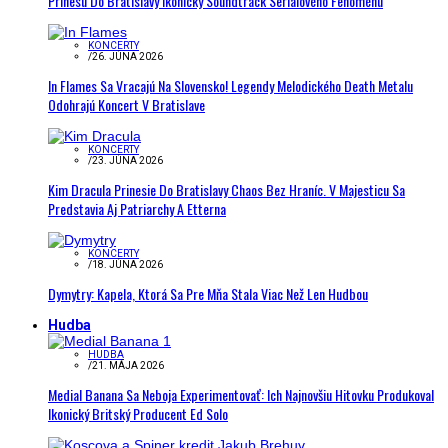
Prinesú Do Bratislavy Ikonický Soundtrack Seriálového Fenoménu
KONCERTY
/
26. JÚNA 2026
In Flames Sa Vracajú Na Slovensko! Legendy Melodického Death Metalu
Odohrajú Koncert V Bratislave
KONCERTY
/
23. JÚNA 2026
Kim Dracula Prinesie Do Bratislavy Chaos Bez Hraníc. V Majesticu Sa
Predstavia Aj Patriarchy A Etterna
KONCERTY
/
18. JÚNA 2026
Dymytry: Kapela, Ktorá Sa Pre Mňa Stala Viac Než Len Hudbou
Hudba
HUDBA
/
21. MÁJA 2026
Medial Banana Sa Neboja Experimentovať: Ich Najnovšiu Hitovku Produkoval
Ikonický Britský Producent Ed Solo