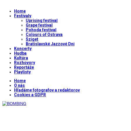
Home
Festivaly
Uprising festival
Grape festival
Pohoda festival
Colours of Ostrava
Sziget
Bratislavské Jazzové Dni
Koncerty
Hudba
Kultúra
Rozhovory
Reportáže
Playlisty
Home
O nás
Hľadáme fotografov a redaktorov
Cookies a GDPR