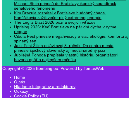
Michael Stein prinesú do Bratislavy ikonický soundtrack
seriálového fenoménu
Kim Dracula rozpútal v Bratislave hudobný chaos.
Fanúšikovia zažili večer plný extrémnej energie
The Legits Blast 2026 pozná svojich víťazov
Uprising 2026: Keď Bratislava na pár dní dýcha v rytme
reggae
Cibula Fest prinesie megahviezdy a viac ekológie, komfortu aj
splnený sen
Jazz Fest Žilina oslávi svoj 8. ročník. Do centra mesta
prinesie špičkový slovenský aj medzinárodný jazz
Jubilejná Pohoda prepísala vlastnú históriu, organizátori
hovoria opäť o najlepšom ročníku
Copyright © 2025 Bombing.eu. Powered by TomasWeb.
Home
O nás
Hľadáme fotografov a redaktorov
Odkazy
Cookie Policy (EU)