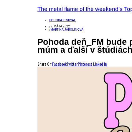
The metal flame of the weekend’s Top
POHODA FESTIVAL
/
5. MÁJA 2022
/
MARTINA JAROLÍNOVÁ
Pohoda deň_FM bude po
múm a ďalší v štúdiác
Share On:
Facebook
Twitter
Pinterest
Linked In