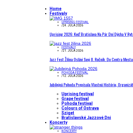
Home
Festivaly
UPRISING FESTIVAL
/
24. JÚLA 2026
Uprising 2026: Keď Bratislava Na Pár Dní Dýcha V R
FESTIVALY
/
21. JÚLA 2026
Jazz Fest Žilina Oslávi Svoj 8. Ročník. Do Centra Mest
POHODA FESTIVAL
/
12. JÚLA 2026
Jubilejná Pohoda Prepísala Vlastnú Históriu, Organizá
Uprising festival
Grape festival
Pohoda festival
Colours of Ostrava
Sziget
Bratislavské Jazzové Dni
Koncerty
KONCERTY