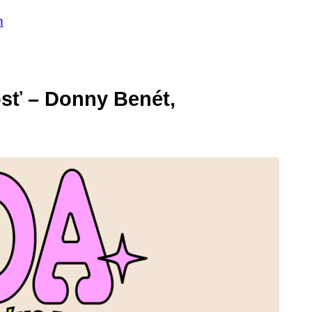
n
sť – Donny Benét,