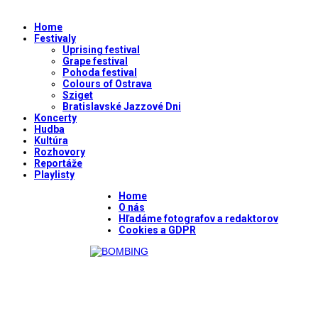
Home
Festivaly
Uprising festival
Grape festival
Pohoda festival
Colours of Ostrava
Sziget
Bratislavské Jazzové Dni
Koncerty
Hudba
Kultúra
Rozhovory
Reportáže
Playlisty
Home
O nás
Hľadáme fotografov a redaktorov
Cookies a GDPR