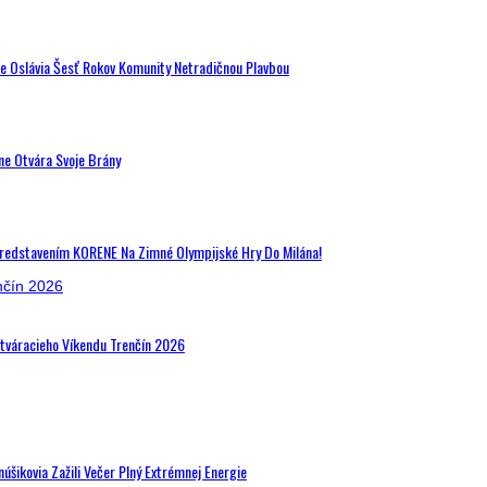
de Oslávia Šesť Rokov Komunity Netradičnou Plavbou
ne Otvára Svoje Brány
Predstavením KORENE Na Zimné Olympijské Hry Do Milána!
Otváracieho Víkendu Trenčín 2026
šikovia Zažili Večer Plný Extrémnej Energie