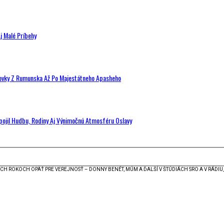
j Malé Príbehy
hovky Z Rumunska Až Po Majestátneho Apasheho
Spojil Hudbu, Rodiny Aj Výnimočnú Atmosféru Oslavy
H ROKOCH OPÄŤ PRE VEREJNOSŤ – DONNY BENÉT, MÚM A ĎALŠÍ V ŠTÚDIÁCH SRO A V RÁDI