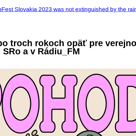
Fest Slovakia 2023 was not extinguished by the rai
 troch rokoch opäť pre verejno
h SRo a v Rádiu_FM