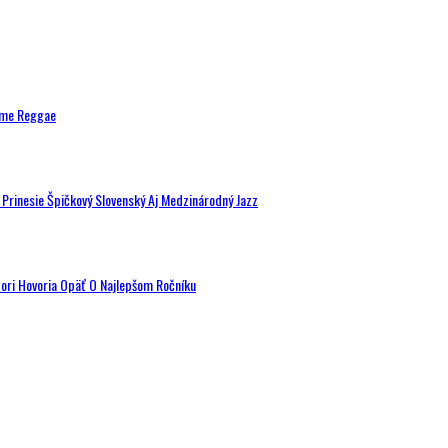
ytme Reggae
a Prinesie Špičkový Slovenský Aj Medzinárodný Jazz
tori Hovoria Opäť O Najlepšom Ročníku