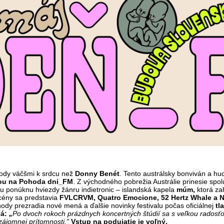
hody väčšmi k srdcu než
Donny Benét
. Tento austrálsky bonviván a hu
elou na Pohoda dni_FM
. Z východného pobrežia Austrálie prinesie spol
u ponúknu hviezdy žánru indietronic – islandská kapela
múm,
ktorá z
cény sa predstavia
FVLCRVM, Quatro Emocione, 52 Hertz Whale a 
Pohody prezradia nové mená a ďalšie novinky festivalu počas oficiálnej
tl
vá:
„
Po dvoch rokoch prázdnych koncertných štúdií sa s veľkou rado
zájomnej prítomnosti.”
Vstup na podujatie je voľný.