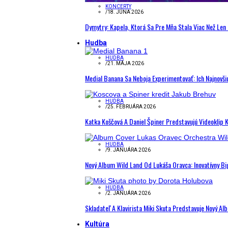
KONCERTY
/
18. JÚNA 2026
Dymytry: Kapela, Ktorá Sa Pre Mňa Stala Viac Než Le
Hudba
HUDBA
/
21. MÁJA 2026
Medial Banana Sa Neboja Experimentovať: Ich Najnovši
HUDBA
/
25. FEBRUÁRA 2026
Katka Koščová A Daniel Špiner Predstavujú Videoklip 
HUDBA
/
9. JANUÁRA 2026
Nový Album Wild Land Od Lukáša Oravca: Inovatívny B
HUDBA
/
2. JANUÁRA 2026
Skladateľ A Klavirista Miki Skuta Predstavuje Nový
Kultúra