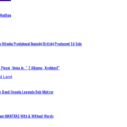
n Hudbou
u Hitovku Produkoval Ikonický Britský Producent Ed Solo
K Piesni „Vojna Je…“ Z Albumu „Krehkosť“
ig Band Ocenila Legenda Bob Mintzer
 Album MANTRAS With & Without Words