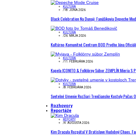
KULTÚRA
/
18. JÚNA 2026
Black Celebration Na Dunaji: Fanúšikovia Depeche Mo
KULTÚRA
/
26. MÁJA 2026
Kultúrno-Komunitné Centrum BOD Prvého Júna Oficiál
KULTÚRA
/
11. FEBRUÁRA 2026
Kapela ICONITO & Folklórny Súbor ZEMPLÍN Mieria S 
KULTÚRA
/
8. FEBRUÁRA 2026
Svetelné Umenie Rozžiari Trenčianske Kostoly Počas 
Rozhovory
Reportáže
REPORTY
/
4. AUGUSTA 2026
Kim Dracula Rozpútal V Bratislave Hudobný Chaos. Fanú