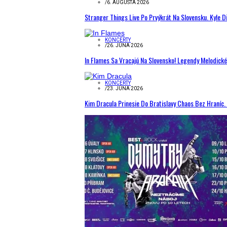
/
6. AUGUSTA 2026
Stranger Things Live Po Prvýkrát Na Slovensku. Kyle D
KONCERTY
/
26. JÚNA 2026
In Flames Sa Vracajú Na Slovensko! Legendy Melodick
KONCERTY
/
23. JÚNA 2026
Kim Dracula Prinesie Do Bratislavy Chaos Bez Hraníc. 