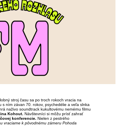
dobný stroj času sa po troch rokoch vracia na
u s ním závan 70. rokov, psychedélie a veľa slnka
ahrá naživo soundtrack kukultovému nemému filmu
Nina Kohout.
Návštevníci si môžu prísť zahrať
ačovej konferencie.
Nielen z pestrého
sťou vraciame k pôvodnému zámeru Pohoda