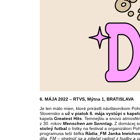
6. MÁJA 2022 – RTVS, Mýtna 1, BRATISLAVA
Je len málo mien, ktoré prirástli návštevníkom Po
Slovensko a
už v piatok 6. mája vystúpi s kap
kapela
Greatest Hits
. Temnejšiu a snovú atmosfér
z 30. rokov
Menschen am Sonntag.
Z domácej s
stolný futbal
o lístky na festival a organizátori 
programusa teší šéfka
Rádia_FM Janka Imricho
dňa_FM – stretnúť sa a zdieľať radosť z hudby a v