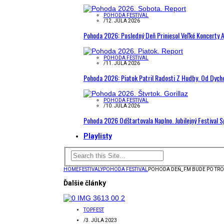
POHODA FESTIVAL
/
12. JÚLA 2026
Pohoda 2026: Posledný Deň Priniesol Veľké Koncerty A
POHODA FESTIVAL
/
11. JÚLA 2026
Pohoda 2026: Piatok Patril Radosti Z Hudby. Od Dyc
POHODA FESTIVAL
/
10. JÚLA 2026
Pohoda 2026 Odštartovala Naplno. Jubilejný Festival 
Playlisty
HOME
FESTIVALY
POHODA FESTIVAL
POHODA DEŇ_FM BUDE PO TROC
Ďalšie články
TOPFEST
/
3. JÚLA 2023