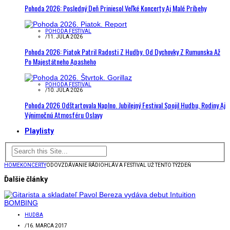
Pohoda 2026: Posledný Deň Priniesol Veľké Koncerty Aj Malé Príbehy
POHODA FESTIVAL
/
11. JÚLA 2026
Pohoda 2026: Piatok Patril Radosti Z Hudby. Od Dychovky Z Rumunska Až
Po Majestátneho Apasheho
POHODA FESTIVAL
/
10. JÚLA 2026
Pohoda 2026 Odštartovala Naplno. Jubilejný Festival Spojil Hudbu, Rodiny Aj
Výnimočnú Atmosféru Oslavy
Playlisty
HOME
KONCERTY
ODOVZDÁVANIE RÁDIOHLÁV A FESTIVAL UŽ TENTO TÝŽDEŇ
Ďalšie články
HUDBA
/
16. MARCA 2017