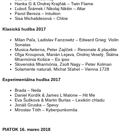
Hanka G & Ondrej Krajňák – Twin Flame
Ľuboš Šrámek / Nikolaj Nikitin – Altar
Pavol Bereza – Intuition
Sisa Michalidesová – Chloe
Klasická hudba 2017
Milan Paľa, Ladislav Fanzowitz – Edward Grieg: Violin
Sonatas
Musica Aeterna, Peter Zajíček – Resonate & plaudite
Oľga Kroupová, Marián Lejava, Ondrej Veselý, Štátna
filharmónia Košice – Eo ipso
Slovenská filharmónia, Zsolt Nagy – Peter Kolman
Solamente naturali, Michal Sťahel – Vienna 1728
Experimentálna hudba 2017
Brada – Neila
Daniel Kordík & James L Malone – Hit Me
Eva Šušková & Martin Burlas – Lexikón chladu
Jonáš Gruska – Spevy
Miroslav Tóth – Kyberpunkomša
PIATOK 16. marec 2018