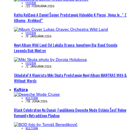
HUDBA
/
25. FEBRUÁRA 2026
Katka Koščová A Daniel Špiner Predstavujú Videoklip K Piesni „Vojna Je…“ Z
Albumu „Krehkosť“
HUDBA
/
9. JANUÁRA 2026
Nový Album Wild Land Od Lukáša Oravca: Inovatívny Big Band Ocenila
Legenda Bob Mintzer
HUDBA
/
2. JANUÁRA 2026
Skladateľ A Klavirista Miki Skuta Predstavuje Nový Album MANTRAS With &
Without Words
Kultúra
KULTÚRA
/
18. JÚNA 2026
Black Celebration Na Dunaji: Fanúšikovia Depeche Mode Oslávia Šesť Rokov
Komunity Netradičnou Plavbou
KULTÚRA