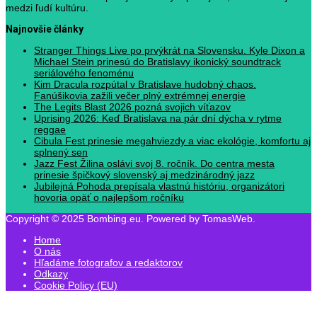
medzi ľudí kultúru.
Najnovšie články
Stranger Things Live po prvýkrát na Slovensku. Kyle Dixon a
Michael Stein prinesú do Bratislavy ikonický soundtrack
seriálového fenoménu
Kim Dracula rozpútal v Bratislave hudobný chaos.
Fanúšikovia zažili večer plný extrémnej energie
The Legits Blast 2026 pozná svojich víťazov
Uprising 2026: Keď Bratislava na pár dní dýcha v rytme
reggae
Cibula Fest prinesie megahviezdy a viac ekológie, komfortu aj
splnený sen
Jazz Fest Žilina oslávi svoj 8. ročník. Do centra mesta
prinesie špičkový slovenský aj medzinárodný jazz
Jubilejná Pohoda prepísala vlastnú históriu, organizátori
hovoria opäť o najlepšom ročníku
Copyright © 2025 Bombing.eu. Powered by TomasWeb.
Home
O nás
Hľadáme fotografov a redaktorov
Odkazy
Cookie Policy (EU)