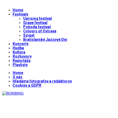
Home
Festivaly
Uprising festival
Grape festival
Pohoda festival
Colours of Ostrava
Sziget
Bratislavské Jazzové Dni
Koncerty
Hudba
Kultúra
Rozhovory
Reportáže
Playlisty
Home
O nás
Hľadáme fotografov a redaktorov
Cookies a GDPR