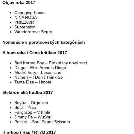
Objav roka 2017
Changing Faces
NINA ROSA
PRIE100R
Subtension
Wandererove Segry
Nominácie v porotcovských kategóriách
Album roka / Cena kritikov 2017
Bad Karma Boy – Prekrásny nový svet
Diego – Et in Arcadia Diego
Modré hory – Luxus clan
Nvmeri – I Don’t Think So
Tante Elze – Hmota
Elektronická hudba 2017
Beyuz – Organika
Bulp – Yrsa
Fallgrapp – V hmle
Jimmy Pé – WuShu
Petijee – Soul Paper Scissors
Hip-hop / Rap / R’n’B 2017