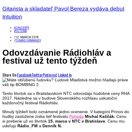
Gitarista a skladateľ Pavol Bereza vydáva debut
Intuition
KONCERTY
KULTÚRA
/
12. MARCA 2018
/
TOMÁŠ ORMANDY
Odovzdávanie Rádiohláv a
festival už tento týždeň
Share On:
Facebook
Twitter
Pinterest
Linked In
Tento štvrtok sa v Bratislavskom NTC odovzdajú hudobné ceny RHA
2017. Následne sa v budove Slovenského rozhlasu uskutoční
každoročný festival Rádiohláv.
Minulý týždeň bolo oznámené jedno ocenenie. V kategórii Prínos do
hudby zaslúžene získa šéf festivalu
Pohoda
Michal Kaščák.
Cenu
si preberie už vo štvrtok
15. marca v NTC v Bratislave
. Cenu mu
udeľujú
Rádio_FM
a
Denník N.