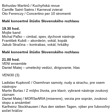
Bohuslav Martinů / Kuchyňská revue
Camille Saint-Saëns / Karneval zvierat
Oto Ferenczy / Concertino per 10 stromenti
Malé koncertné štúdio Slovenského rozhlasu
19.30 hod.
Mojše band
Michal Paľko – cimbal, spev, dychové nástroje
František Kubiš – akordeón, vokál, kopák
Jakub Stračina – kontrabas, vokál, hrkálky
Malé koncertné štúdio Slovenského rozhlasu
21.00 hod.
VENI ensemble
Daniel Matej – umelecký vedúci, dirigovanie, hlas
VENI30 (3)
Ladislav Kupkovič / Osemhran samoty, nudy a strachu, pre osem
nástrojov
Martin Burlas / Z môjho života, pre klavír, vybrané nástroje zvukový
záznam
Daniel Matej / MORSeARIA (miserere), verzia pre soprán, zvukovú
stopu a ansámbel
Karlheinz Stockhausen / Aus den sieben Tagen, výber pre ľubovoľný
počet hráčov