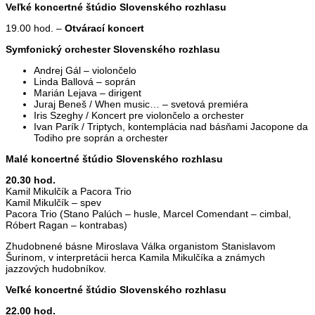
Veľké koncertné štúdio Slovenského rozhlasu
19.00 hod. –
Otvárací koncert
Symfonický orchester Slovenského rozhlasu
Andrej Gál – violončelo
Linda Ballová – soprán
Marián Lejava – dirigent
Juraj Beneš / When music… – svetová premiéra
Iris Szeghy / Koncert pre violončelo a orchester
Ivan Parík / Triptych, kontemplácia nad básňami Jacopone da
Todiho pre soprán a orchester
Malé koncertné štúdio Slovenského rozhlasu
20.30 hod.
Kamil Mikulčík a Pacora Trio
Kamil Mikulčík – spev
Pacora Trio (Stano Palúch – husle, Marcel Comendant – cimbal,
Róbert Ragan – kontrabas)
Zhudobnené básne Miroslava Válka organistom Stanislavom
Šurinom, v interpretácii herca Kamila Mikulčíka a známych
jazzových hudobníkov.
Veľké koncertné štúdio Slovenského rozhlasu
22.00 hod.