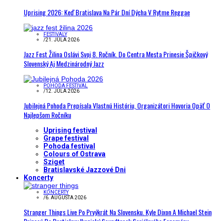
Uprising 2026: Keď Bratislava Na Pár Dní Dýcha V Rytme Reggae
FESTIVALY
/
21. JÚLA 2026
Jazz Fest Žilina Oslávi Svoj 8. Ročník. Do Centra Mesta Prinesie Špičkový
Slovenský Aj Medzinárodný Jazz
POHODA FESTIVAL
/
12. JÚLA 2026
Jubilejná Pohoda Prepísala Vlastnú Históriu, Organizátori Hovoria Opäť O
Najlepšom Ročníku
Uprising festival
Grape festival
Pohoda festival
Colours of Ostrava
Sziget
Bratislavské Jazzové Dni
Koncerty
KONCERTY
/
6. AUGUSTA 2026
Stranger Things Live Po Prvýkrát Na Slovensku. Kyle Dixon A Michael Stein