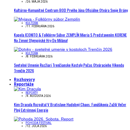
/
26. MÁJA 2026
Kultúrno-Komunitné Centrum BOD Prvého Júna Oficiálne Otvára Svoje Brány
KULTÚRA
/
11. FEBRUÁRA 2026
Kapela ICONITO & Folklórny Súbor ZEMPLÍN Mieria S Predstavením KORENE
Na Zimné Olympijské Hry Do Milána!
KULTÚRA
/
8. FEBRUÁRA 2026
Svetelné Umenie Rozžiari Trenčianske Kostoly Počas Otváracieho Víkendu
Trenčín 2026
Rozhovory
Reportáže
REPORTY
/
4. AUGUSTA 2026
Kim Dracula Rozpútal V Bratislave Hudobný Chaos. Fanúšikovia Zažili Večer
Plný Extrémnej Energie
POHODA FESTIVAL
/
12. JÚLA 2026