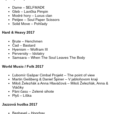
Dame – $ELFMAD€
Gleb – Lavička Pimpin
Modré hory – Luxus clan
Petijee – Soul Paper Scissors
Solid Move – Pohľady
Hard & Heavy 2017
Brute – Henchmen
Čad – Bastard
Hyenism – Wolfram III
Perversity – Idolatry
Samsara – When The Soul Leaves The Body
World Music / Folk 2017
Ľubomír Gašpar Cimbal Projekt – The point of view
Martin Geišberg & Daniel Špiner – V jabloňovom kraji
Miloš Železňák a Anna Hlaváčová – Miloš Železňák, Anna &
Vtáčiky
Páni času – Zelené sihote
Plyš – Líška
Jazzová hudba 2017
Bashavel – Hoorhay