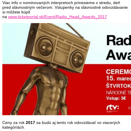
Viac info o nominovaných interpretoch prinesieme v stredu, deň
pred slávnostným večerom. Vstupenky na slávnostné odovzdávanie
si môžete kúpiť
na
www.ticketportal.sk/Event/Radio_Head_Awards_2017
Ceny za rok
2017
sa budú aj tento rok odovzdávať vo viacerých
kategóriách.