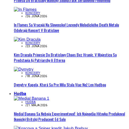
Prinesú Do Bratislavy Ikonický Soundtrack Seriálového Fenoménu
KONCERTY
/
26. JÚNA 2026
In Flames Sa Vracajú Na Slovensko! Legendy Melodického Death Metalu
Odohrajú Koncert V Bratislave
KONCERTY
/
23. JÚNA 2026
Kim Dracula Prinesie Do Bratislavy Chaos Bez Hraníc. V Majesticu Sa
Predstavia Aj Patriarchy A Etterna
KONCERTY
/
18. JÚNA 2026
Dymytry: Kapela, Ktorá Sa Pre Mňa Stala Viac Než Len Hudbou
Hudba
HUDBA
/
21. MÁJA 2026
Medial Banana Sa Neboja Experimentovať: Ich Najnovšiu Hitovku Produkoval
Ikonický Britský Producent Ed Solo