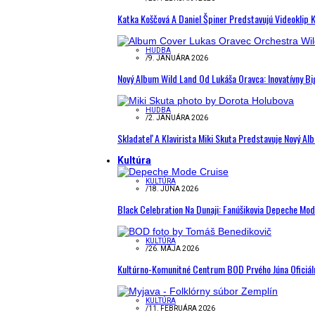
Katka Koščová A Daniel Špiner Predstavujú Videoklip 
HUDBA
/
9. JANUÁRA 2026
Nový Album Wild Land Od Lukáša Oravca: Inovatívny B
HUDBA
/
2. JANUÁRA 2026
Skladateľ A Klavirista Miki Skuta Predstavuje Nový
Kultúra
KULTÚRA
/
18. JÚNA 2026
Black Celebration Na Dunaji: Fanúšikovia Depeche Mo
KULTÚRA
/
26. MÁJA 2026
Kultúrno-Komunitné Centrum BOD Prvého Júna Oficiál
KULTÚRA
/
11. FEBRUÁRA 2026