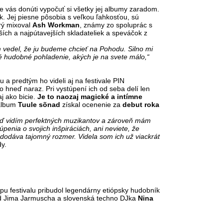
 že vás donúti vypočuť si všetky jej albumy zaradom.
ok. Jej piesne pôsobia s veľkou ľahkosťou, sú
orý mixoval
Ash Workman
, známy zo spoluprác s
jších a najpútavejších skladateliek a speváčok z
 vedel, že ju budeme chcieť na Pohodu. Silno mi
é hudobné pohladenie, akých je na svete málo,“
 a predtým ho videli aj na festivale PIN
to hneď naraz. Pri vystúpení ich od seba delí len
j ako bicie.
Je to naozaj magické a intímne
album
Tuule sõnad
získal ocenenie za
debut roka
keď vidím perfektných muzikantov a zároveň mám
penia o svojich inšpiráciách, ani neviete, že
 dodáva tajomný rozmer. Videla som ich už viackrát
y.
pu festivalu pribudol legendárny etiópsky hudobník
r od Jima Jarmuscha a slovenská techno DJka
Nina