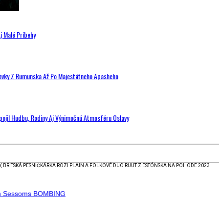
j Malé Príbehy
hovky Z Rumunska Až Po Majestátneho Apasheho
Spojil Hudbu, Rodiny Aj Výnimočnú Atmosféru Oslavy
, BRITSKÁ PESNIČKÁRKA ROZI PLAIN A FOLKOVÉ DUO RUUT Z ESTÓNSKA NA POHODE 2023