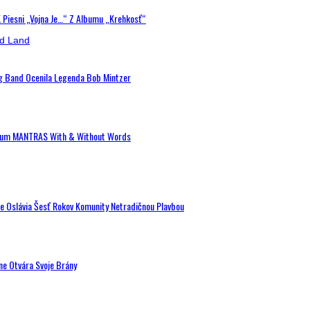
K Piesni „Vojna Je…“ Z Albumu „Krehkosť“
ig Band Ocenila Legenda Bob Mintzer
 Album MANTRAS With & Without Words
de Oslávia Šesť Rokov Komunity Netradičnou Plavbou
ne Otvára Svoje Brány