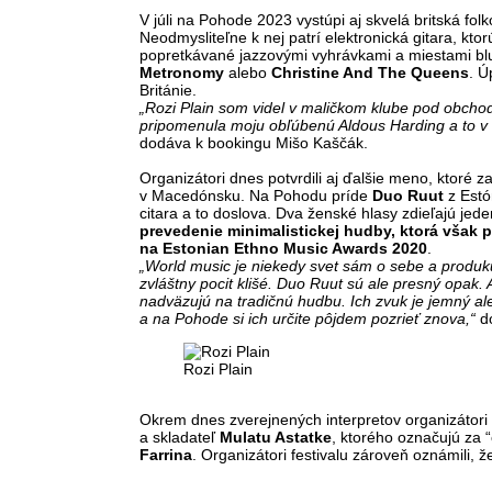
V júli na Pohode 2023 vystúpi aj skvelá britská fo
Neodmysliteľne k nej patrí elektronická gitara, kto
popretkávané jazzovými vyhrávkami a miestami bl
Metronomy
alebo
Christine And The Queens
. Ú
Británie.
„Rozi Plain som videl v maličkom klube pod obcho
pripomenula moju obľúbenú Aldous Harding a to v 
dodáva k bookingu Mišo Kaščák.
Organizátori dnes potvrdili aj ďalšie meno, ktoré 
v Macedónsku. Na Pohodu príde
Duo Ruut
z Estó
citara a to doslova. Dva ženské hlasy zdieľajú jed
prevedenie minimalistickej hudby, ktorá však 
na Estonian Ethno Music Awards 2020
.
„World music je niekedy svet sám o sebe a produ
zvláštny pocit klišé. Duo Ruut sú ale presný opak. 
nadväzujú na tradičnú hudbu. Ich zvuk je jemný al
a na Pohode si ich určite pôjdem pozrieť znova,“
do
Rozi Plain
Okrem dnes zverejnených interpretov organizátori 
a skladateľ
Mulatu Astatke
, ktorého označujú za 
Farrina
. Organizátori festivalu zároveň oznámili, ž