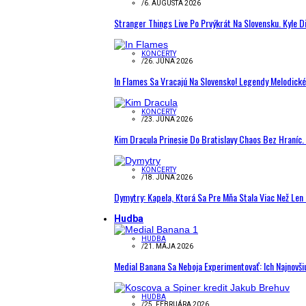
/
6. AUGUSTA 2026
Stranger Things Live Po Prvýkrát Na Slovensku. Kyle D
KONCERTY
/
26. JÚNA 2026
In Flames Sa Vracajú Na Slovensko! Legendy Melodick
KONCERTY
/
23. JÚNA 2026
Kim Dracula Prinesie Do Bratislavy Chaos Bez Hraníc. 
KONCERTY
/
18. JÚNA 2026
Dymytry: Kapela, Ktorá Sa Pre Mňa Stala Viac Než Le
Hudba
HUDBA
/
21. MÁJA 2026
Medial Banana Sa Neboja Experimentovať: Ich Najnovši
HUDBA
/
25. FEBRUÁRA 2026