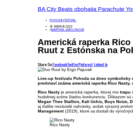
BA City Beats obohatia Parachute Y
POHODA FESTIVAL
/
8. MARCA 2023
/
MARTINA JAROLÍNOVÁ
Americká raperka Rico 
Ruut z Estónska na Po
Share On:
Facebook
Twitter
Pinterest
Linked In
Line-up festivalu Pohoda sa dnes symbolicky n
predstaví známa americká raperka Rico Nasty, 
Rico Nasty
je americká raperka, ktorej mix
trapu
hudobnej scéne žiadnu konkurenciu. Dôkazom sú
Megan Thee Stallion, Kali Uchis, Boys Noize, D
aj ďalšie nezávislé nahrávky, avšak výrazný prel
Management
(2019), ktoré sa dostali do výročný
Rico Nasty