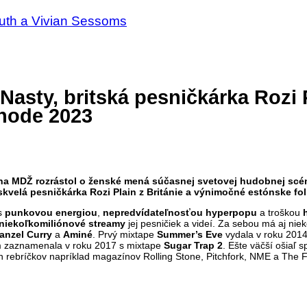
outh a Vivian Sessoms
Nasty, britská pesničkárka Rozi 
hode 2023
a MDŽ rozrástol o ženské mená súčasnej svetovej hudobnej scény
skvelá pesničkárka Rozi Plain z Británie a výnimočné estónske fo
s
punkovou energiou
,
nepredvídateľnosťou hyperpopu
a troškou
niekoľkomiliónové streamy
jej pesničiek a videí. Za sebou má aj nie
anzel Curry
a
Aminé
. Prvý mixtape
Summer’s Eve
vydala v roku 2014 
om zaznamenala v roku 2017 s mixtape
Sugar
Trap 2
. Ešte väčší ošiaľ 
ch rebríčkov napríklad magazínov Rolling Stone, Pitchfork, NME a The