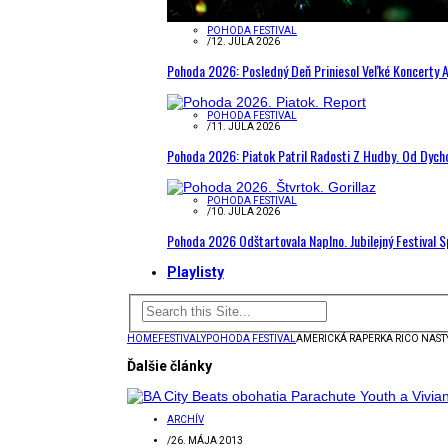
POHODA FESTIVAL
/
12. JÚLA 2026
Pohoda 2026: Posledný Deň Priniesol Veľké Koncerty A
POHODA FESTIVAL
/
11. JÚLA 2026
Pohoda 2026: Piatok Patril Radosti Z Hudby. Od Dyc
POHODA FESTIVAL
/
10. JÚLA 2026
Pohoda 2026 Odštartovala Naplno. Jubilejný Festival 
Playlisty
HOME
FESTIVALY
POHODA FESTIVAL
AMERICKÁ RAPERKA RICO NASTY
Ďalšie články
ARCHÍV
/
26. MÁJA 2013