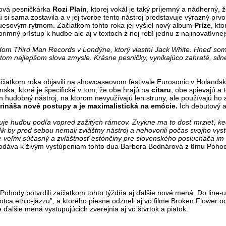
lková pesničkárka
Rozi Plain
, ktorej vokál je taký príjemný a nádherný,
rú si sama zostavila a v jej tvorbe tento nástroj predstavuje výrazný prv
uesovým rytmom. Začiatkom tohto roka jej vyšiel nový album
Prize
, kt
primný prístup k hudbe ale aj v textoch z nej robí jednu z najinovatívne
dom Third Man Records v Londýne, ktorý vlastní Jack White. Hneď som
tom najlepšom slova zmysle. Krásne pesničky, vynikajúco zahraté, siln
začiatkom roka objavili na showcaseovom festivale Eurosonic v Holandsku
nska, ktoré je špecifické v tom, že obe hrajú na
citaru
, obe spievajú a 
en hudobný nástroj, na ktorom nevyužívajú len struny, ale používajú ho a
prináša nové postupy a je maximalistická na emócie.
Ich debutový 
kuje hudbu podľa vopred zažitých rámcov. Zvykne ma to dosť mrzieť, 
Ak by pred sebou nemali zvláštny nástroj a nehovorili počas svojho vystú
e veľmi súčasný a zvláštnosť estónčiny pre slovenského poslucháča im
dáva k živým vystúpeniam tohto dua Barbora Bodnárová z tímu Pohod
Pohody potvrdili začiatkom tohto týždňa aj ďalšie nové mená. Do line-u
“otca ethio-jazzu”, a ktorého piesne odzneli aj vo filme Broken Flowe
e ďalšie mená vystupujúcich zverejnia aj vo štvrtok a piatok.