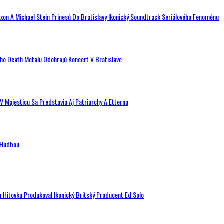
ixon A Michael Stein Prinesú Do Bratislavy Ikonický Soundtrack Seriálového Fenoménu
ého Death Metalu Odohrajú Koncert V Bratislave
V Majesticu Sa Predstavia Aj Patriarchy A Etterna
n Hudbou
u Hitovku Produkoval Ikonický Britský Producent Ed Solo