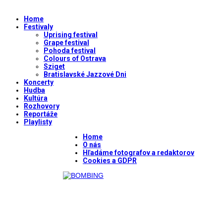
Home
Festivaly
Uprising festival
Grape festival
Pohoda festival
Colours of Ostrava
Sziget
Bratislavské Jazzové Dni
Koncerty
Hudba
Kultúra
Rozhovory
Reportáže
Playlisty
Home
O nás
Hľadáme fotografov a redaktorov
Cookies a GDPR