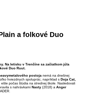
Plain a folkové Duo
. Na letisku v Trenčíne sa začiatkom júla
lkové Duo Ruut.
heavymetalového postoja
nemá na dnešnej
koľko hviezdnych spoluprác, napríklad s
Doja
Cat,
ešte počas štúdia na strednej škole. Nasledovali
spravila s nahrávkami
Nasty
(2018) a
Anger
 FADER.