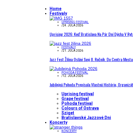
Home
Festivaly
UPRISING FESTIVAL
/
24. JÚLA 2026
Uprising 2026: Keď Bratislava Na Pár Dní Dýcha V R
FESTIVALY
/
21. JÚLA 2026
Jazz Fest Žilina Oslávi Svoj 8. Ročník. Do Centra Mest
POHODA FESTIVAL
/
12. JÚLA 2026
Jubilejná Pohoda Prepísala Vlastnú Históriu, Organizá
Uprising festival
Grape festival
Pohoda festival
Colours of Ostrava
Sziget
Bratislavské Jazzové Dni
Koncerty
KONCERTY