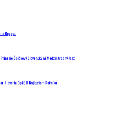
ytme Reggae
a Prinesie Špičkový Slovenský Aj Medzinárodný Jazz
tori Hovoria Opäť O Najlepšom Ročníku