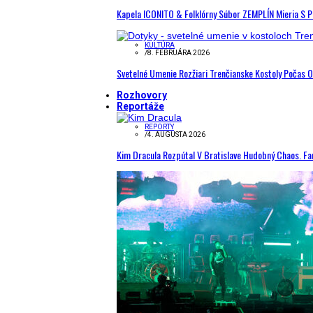
Kapela ICONITO & Folklórny Súbor ZEMPLÍN Mieria S 
KULTÚRA
/
8. FEBRUÁRA 2026
Svetelné Umenie Rozžiari Trenčianske Kostoly Počas 
Rozhovory
Reportáže
REPORTY
/
4. AUGUSTA 2026
Kim Dracula Rozpútal V Bratislave Hudobný Chaos. Fanú