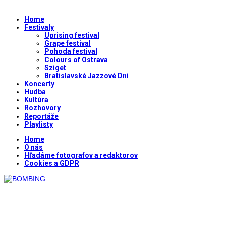
Home
Festivaly
Uprising festival
Grape festival
Pohoda festival
Colours of Ostrava
Sziget
Bratislavské Jazzové Dni
Koncerty
Hudba
Kultúra
Rozhovory
Reportáže
Playlisty
Home
O nás
Hľadáme fotografov a redaktorov
Cookies a GDPR