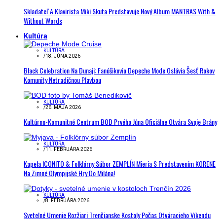
Skladateľ A Klavirista Miki Skuta Predstavuje Nový Album MANTRAS With &
Without Words
Kultúra
KULTÚRA
/
18. JÚNA 2026
Black Celebration Na Dunaji: Fanúšikovia Depeche Mode Oslávia Šesť Rokov
Komunity Netradičnou Plavbou
KULTÚRA
/
26. MÁJA 2026
Kultúrno-Komunitné Centrum BOD Prvého Júna Oficiálne Otvára Svoje Brány
KULTÚRA
/
11. FEBRUÁRA 2026
Kapela ICONITO & Folklórny Súbor ZEMPLÍN Mieria S Predstavením KORENE
Na Zimné Olympijské Hry Do Milána!
KULTÚRA
/
8. FEBRUÁRA 2026
Svetelné Umenie Rozžiari Trenčianske Kostoly Počas Otváracieho Víkendu