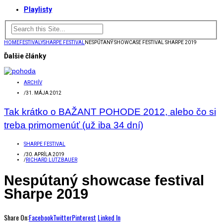
Playlisty
HOME
FESTIVALY
SHARPE FESTIVAL
NESPÚTANÝ SHOWCASE FESTIVAL SHARPE 2019
Ďalšie články
ARCHÍV
/
31. MÁJA 2012
Tak krátko o BAŽANT POHODE 2012, alebo čo si
treba primomenúť (už iba 34 dní)
SHARPE FESTIVAL
/
30. APRÍLA 2019
/
RICHARD LUTZBAUER
Nespútaný showcase festival
Sharpe 2019
Share On:
Facebook
Twitter
Pinterest
Linked In