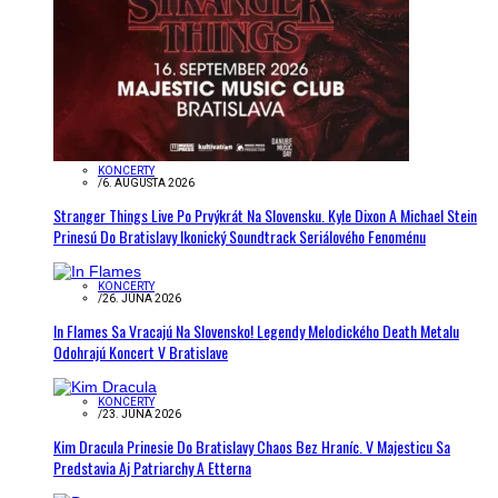
KONCERTY
/
6. AUGUSTA 2026
Stranger Things Live Po Prvýkrát Na Slovensku. Kyle Dixon A Michael Stein
Prinesú Do Bratislavy Ikonický Soundtrack Seriálového Fenoménu
KONCERTY
/
26. JÚNA 2026
In Flames Sa Vracajú Na Slovensko! Legendy Melodického Death Metalu
Odohrajú Koncert V Bratislave
KONCERTY
/
23. JÚNA 2026
Kim Dracula Prinesie Do Bratislavy Chaos Bez Hraníc. V Majesticu Sa
Predstavia Aj Patriarchy A Etterna