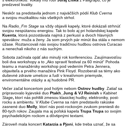
predzvesť kvality.
Neskôr sa predstavila jednom z najväčších pódií
Klub Cverna
a svojou muzikalitou nás všetkých strhol.
Na
Radio_Fm Stage
sa vždy objavili kapely, ktoré dokázali strhnúť
svojou nespútanou energiou. Tak to bolo aj pri holandskej kapele
Kuenta
, ktorá pozostávala najmä z perkusií a dvoch hlavných
spevákov: muža a ženy. Ja som prvých pár minút iba stála v nemom
úžase. Roztancovali nás svojou tradičnou hudbou ostrova Curacao
a nenechali nikoho z nás suchým.
Sobota začínala opäť ako minulý rok konferenciou. Zaujímavosťou
boli dva workshopy a to „Ako spraviť festival za 60 minút“ Pohoda
teamu a manažérsky workshop pod vedením Petra Jennera,
objaviteľa a prvého manažéra Pink Floyd. Rozoberali sa témy ako
duševné zdravie umelcov a ľudí v kreatívnom priemysle,
enviromentálne otázky a aj hudobné PR.
Večer začal koncertom pod holým nebom
Ostrov hudby
. Zatiaľ sa
pripravovalo kyjevské duo
Ptakh_Jung & VJ Reinish
v
Kabinet
Stage
,
ktorí nás pohltili zmesou klasickej hudby, elektroniky, post-
rocku a ambientu. V
Klube Cverna
sa nám predstavilo rakúske
zasnené duo
Molly
, ktorí nás post-rockovým zvukom preniesli do
80-tych rokov. Zaujala ma aj poľská kapela
Trupa Trupa
so svojim
psychadelickým rockom a dôvtipnými textami.
Zároveň mala koncert
Katarzia a Pjoni
, kde treba uznať, že sa