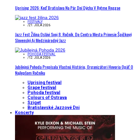
Uprising 2026: Keď Bratislava Na Pár Dní Dýcha V Rytme Reggae
FESTIVALY
/
21. JÚLA 2026
Jazz Fest Žilina Oslávi Svoj 8. Ročník. Do Centra Mesta Prinesie Špičkový
Slovenský Aj Medzinárodný Jazz
POHODA FESTIVAL
/
12. JÚLA 2026
Jubilejná Pohoda Prepísala Vlastnú Históriu, Organizátori Hovoria Opäť O
Najlepšom Ročníku
Uprising festival
Grape festival
Pohoda festival
Colours of Ostrava
Sziget
Bratislavské Jazzové Dni
Koncerty