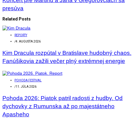
Koncert pre Martinu a Jána v Gregorovciach sa
presúva
Related Posts
REPORTY
/
4. AUGUSTA 2026
Kim Dracula rozpútal v Bratislave hudobný chaos.
Fanúšikovia zažili večer plný extrémnej energie
POHODA FESTIVAL
/
11. JÚLA 2026
Pohoda 2026: Piatok patril radosti z hudby. Od
dychovky z Rumunska až po majestátneho
Apasheho