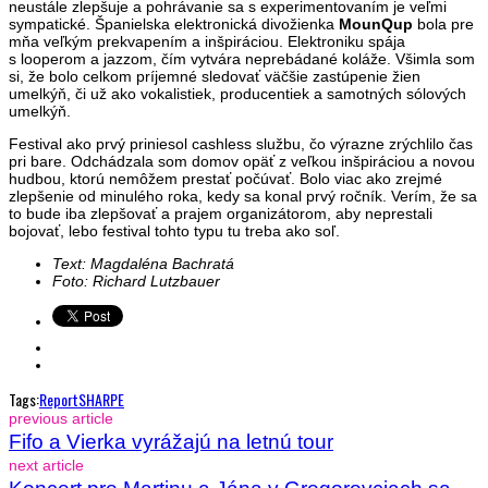
neustále zlepšuje a pohrávanie sa s experimentovaním je veľmi
sympatické. Španielska elektronická divožienka
MounQup
bola pre
mňa veľkým prekvapením a inšpiráciou. Elektroniku spája
s looperom a jazzom, čím vytvára neprebádané koláže. Všimla som
si, že bolo celkom príjemné sledovať väčšie zastúpenie žien
umelkýň, či už ako vokalistiek, producentiek a samotných sólových
umelkýň.
Festival ako prvý priniesol cashless službu, čo výrazne zrýchlilo čas
pri bare. Odchádzala som domov opäť z veľkou inšpiráciou a novou
hudbou, ktorú nemôžem prestať počúvať. Bolo viac ako zrejmé
zlepšenie od minulého roka, kedy sa konal prvý ročník. Verím, že sa
to bude iba zlepšovať a prajem organizátorom, aby neprestali
bojovať, lebo festival tohto typu tu treba ako soľ.
Text: Magdaléna Bachratá
Foto: Richard Lutzbauer
Tags:
Report
SHARPE
previous article
Fifo a Vierka vyrážajú na letnú tour
next article