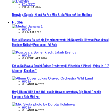
KONCERTY
/
18. JÚNA 2026
Dymytry: Kapela, Ktorá Sa Pre Mňa Stala Viac Než Len Hudbou
Hudba
HUDBA
/
21. MÁJA 2026
Medial Banana Sa Neboja Experimentovať: Ich Najnovšiu Hitovku Produkoval
Ikonický Britský Producent Ed Solo
HUDBA
/
25. FEBRUÁRA 2026
Katka Koščová A Daniel Špiner Predstavujú Videoklip K Piesni „Vojna Je…“ Z
Albumu „Krehkosť“
HUDBA
/
9. JANUÁRA 2026
Nový Album Wild Land Od Lukáša Oravca: Inovatívny Big Band Ocenila
Legenda Bob Mintzer
HUDBA
/
2. JANUÁRA 2026