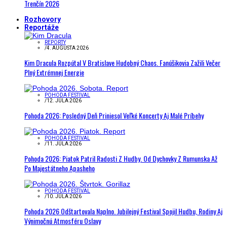
Trenčín 2026
Rozhovory
Reportáže
REPORTY
/
4. AUGUSTA 2026
Kim Dracula Rozpútal V Bratislave Hudobný Chaos. Fanúšikovia Zažili Večer
Plný Extrémnej Energie
POHODA FESTIVAL
/
12. JÚLA 2026
Pohoda 2026: Posledný Deň Priniesol Veľké Koncerty Aj Malé Príbehy
POHODA FESTIVAL
/
11. JÚLA 2026
Pohoda 2026: Piatok Patril Radosti Z Hudby. Od Dychovky Z Rumunska Až
Po Majestátneho Apasheho
POHODA FESTIVAL
/
10. JÚLA 2026
Pohoda 2026 Odštartovala Naplno. Jubilejný Festival Spojil Hudbu, Rodiny Aj
Výnimočnú Atmosféru Oslavy