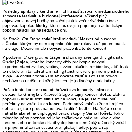
Posledný aprílový víkend sme mohli zažiť 2. ročník medzinárodného
showcase festivalu a hudobnej konferencie. Víkend plný
objavovania novej hudby sa začal piatok večer švédskou indie
popovou kapelou
Melby,
ktorí nás svojim príjemným autentickým
popom naladili na nasledujúce dni.
Na
Radio_Fm Stage
zatiaľ hrali mladučkí
Market
od susedov
z Česka, ktorým by som dopriala ešte pár rokov a až potom pustila
na stage. Možno im ale nevyšiel práve iba tento koncert.
V podzemí
Underground Stage
hral známy avantgardný gitarista
Ondrej Zajac
, ktorého koncerty vždy prekvapia novými
experimentami zvukov, vrstiev, ozvien, slučiek, ambientov, atď. Inak
to nebolo ani tentokrát a mnohí gitaristi si určite pri ňom prišli na
svoje. Je obdivuhodné kam až dokáže zájsť a ako sám hovorí,
necháva sa unášať a každý koncert je jedinečný a originálny.
Počas tohto koncertu sa odohrávali dva koncerty: talianska
divožienka
Giungla
v
Kabinet Stage
a tajný koncert
Sofar.
Elektro-
popovú
Giunglu
som stihla až na konci, ale jej set musel byť
perfektný od začiatku do konca. Podmanivý vokál a žena hrajúca
dobre na gitare predznamenáva kvalitnú hudbu. Na
Sofar
e som
natrafila akurát na unplugged verziu skupiny
Samo Hošek.
Tohto
mladého pána poznám od jeho začiatkov a stále mu viac a viac
fandím. Jeho autorské skladby doplnené o mužský a ženský vokál
mi pripomínal závan súčasnej anglickej hudby; pop a rap
s elektronikou. Vokály mu robí
Juraj Líška
z Fallgrapu, čo je