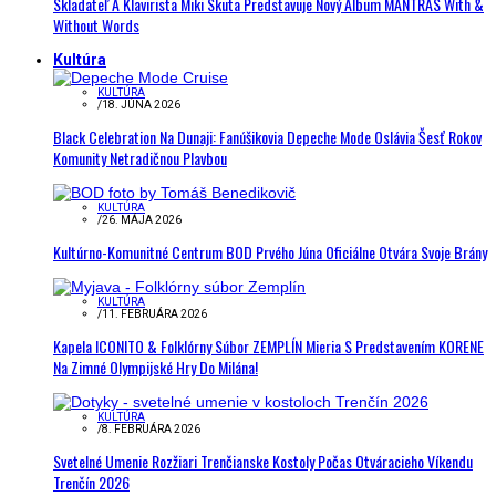
Skladateľ A Klavirista Miki Skuta Predstavuje Nový Album MANTRAS With &
Without Words
Kultúra
KULTÚRA
/
18. JÚNA 2026
Black Celebration Na Dunaji: Fanúšikovia Depeche Mode Oslávia Šesť Rokov
Komunity Netradičnou Plavbou
KULTÚRA
/
26. MÁJA 2026
Kultúrno-Komunitné Centrum BOD Prvého Júna Oficiálne Otvára Svoje Brány
KULTÚRA
/
11. FEBRUÁRA 2026
Kapela ICONITO & Folklórny Súbor ZEMPLÍN Mieria S Predstavením KORENE
Na Zimné Olympijské Hry Do Milána!
KULTÚRA
/
8. FEBRUÁRA 2026
Svetelné Umenie Rozžiari Trenčianske Kostoly Počas Otváracieho Víkendu
Trenčín 2026