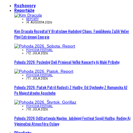
Rozhovory
Reportáže
REPORTY
/
4. AUGUSTA 2026
Kim Dracula Rozpútal V Bratislave Hudobný Chaos. Fanúšikovia Zažili Večer
Plný Extrémnej Energie
POHODA FESTIVAL
/
12. JÚLA 2026
Pohoda 2026: Posledný Deň Priniesol Veľké Koncerty Aj Malé Príbehy
POHODA FESTIVAL
/
11. JÚLA 2026
Pohoda 2026: Piatok Patril Radosti Z Hudby. Od Dychovky Z Rumunska Až
Po Majestátneho Apasheho
POHODA FESTIVAL
/
10. JÚLA 2026
Pohoda 2026 Odštartovala Naplno. Jubilejný Festival Spojil Hudbu, Rodiny Aj
Výnimočnú Atmosféru Oslavy