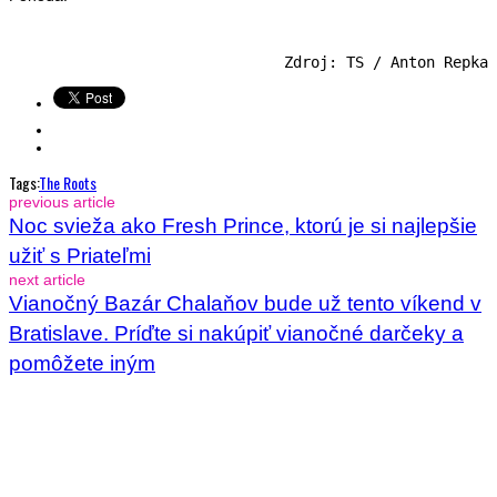
Zdroj: TS / Anton Repka
Tags:
The Roots
previous article
Noc svieža ako Fresh Prince, ktorú je si najlepšie
užiť s Priateľmi
next article
Vianočný Bazár Chalaňov bude už tento víkend v
Bratislave. Príďte si nakúpiť vianočné darčeky a
pomôžete iným