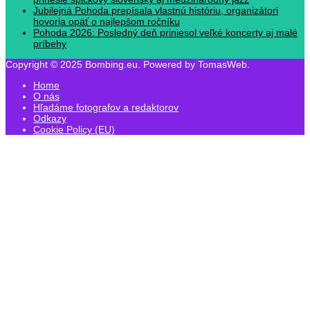
Jubilejná Pohoda prepísala vlastnú históriu, organizátori
hovoria opäť o najlepšom ročníku
Pohoda 2026: Posledný deň priniesol veľké koncerty aj malé
príbehy
Copyright © 2025 Bombing.eu. Powered by TomasWeb.
Home
O nás
Hľadáme fotografov a redaktorov
Odkazy
Cookie Policy (EU)