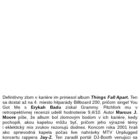
Definitívny zlom v kariére im priniesol album
Things Fall Apart.
Ten
sa dostal až na 4. miesto hitparády
Billboard 200, pričom singel You
Got Me s
Erykah Badu
získal Grammy. Pitchfork mu v
retrospektívnej recenzii udelil hodnotenie 9,4/10. Autor
Marcus J.
Moore
píše, že album bol zlomovým bodom v ich kariére, kedy
pochopili, akou kapelou môžu byť, pričom jeho výrazné témy
i eklektický mix zvukov rezonujú dodnes. Koncom roka 2001 hrali
ako sprievodná kapela počas live nahrávky MTV Unplugged
koncertu rappera
Jay-Z
. Ten zaradil portál DJ-Booth venujúci sa