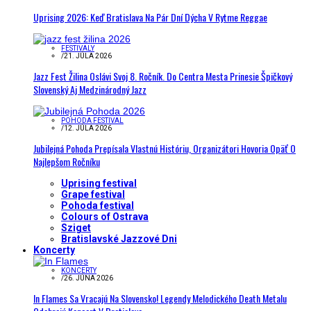
Uprising 2026: Keď Bratislava Na Pár Dní Dýcha V Rytme Reggae
FESTIVALY
/
21. JÚLA 2026
Jazz Fest Žilina Oslávi Svoj 8. Ročník. Do Centra Mesta Prinesie Špičkový
Slovenský Aj Medzinárodný Jazz
POHODA FESTIVAL
/
12. JÚLA 2026
Jubilejná Pohoda Prepísala Vlastnú Históriu, Organizátori Hovoria Opäť O
Najlepšom Ročníku
Uprising festival
Grape festival
Pohoda festival
Colours of Ostrava
Sziget
Bratislavské Jazzové Dni
Koncerty
KONCERTY
/
26. JÚNA 2026
In Flames Sa Vracajú Na Slovensko! Legendy Melodického Death Metalu