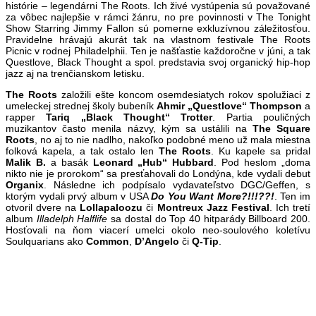
histórie – legendárni The Roots. Ich živé vystúpenia sú považované
za vôbec najlepšie v rámci žánru, no pre povinnosti v The Tonight
Show Starring Jimmy Fallon sú pomerne exkluzívnou záležitosťou.
Pravidelne hrávajú akurát tak na vlastnom festivale The Roots
Picnic v rodnej Philadelphii. Ten je našťastie každoročne v júni, a tak
Questlove, Black Thought a spol. predstavia svoj organický hip-hop
jazz aj na trenčianskom letisku.
The Roots
založili ešte koncom osemdesiatych rokov spolužiaci z
umeleckej strednej školy bubeník
Ahmir „Questlove“ Thompson
a
rapper
Tariq „Black Thought“ Trotter
. Partia pouličných
muzikantov často menila názvy, kým sa ustálili na
The Square
Roots
, no aj to nie nadlho, nakoľko podobné meno už mala miestna
folková kapela, a tak ostalo len
The Roots
. Ku kapele sa pridal
Malik B.
a basák
Leonard „Hub“ Hubbard
. Pod heslom „doma
nikto nie je prorokom“ sa presťahovali do Londýna, kde vydali debut
Organix
. Následne ich podpísalo vydavateľstvo DGC/Geffen, s
ktorým vydali prvý album v USA
Do You Want More?!!!??!
. Ten im
otvoril dvere na
Lollapaloozu
či
Montreux Jazz Festival
. Ich tretí
album
Illadelph Halflife
sa dostal do Top 40 hitparády Billboard 200.
Hosťovali na ňom viacerí umelci okolo neo-soulového koletívu
Soulquarians ako
Common
,
D’Angelo
či
Q-Tip
.