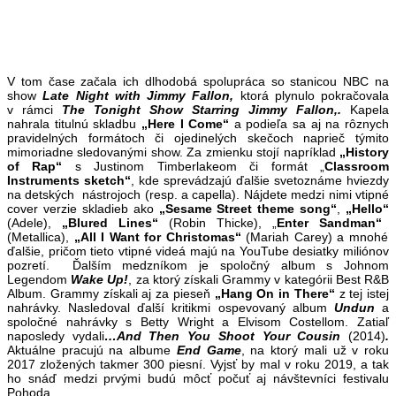
V tom čase začala ich dlhodobá spolupráca so stanicou NBC na
show
Late Night with Jimmy Fallon,
ktorá plynulo pokračovala
v rámci
The Tonight Show Starring Jimmy Fallon,.
Kapela
nahrala titulnú skladbu
„Here I Come“
a podieľa sa aj na rôznych
pravidelných formátoch či ojedinelých skečoch naprieč týmito
mimoriadne sledovanými show. Za zmienku stojí napríklad
„History
of Rap“
s Justinom Timberlakeom či formát „
Classroom
Instruments sketch“
, kde sprevádzajú ďalšie svetoznáme hviezdy
na detských nástrojoch (resp. a capella). Nájdete medzi nimi vtipné
cover verzie skladieb ako
„Sesame Street theme song“
,
„Hello“
(Adele),
„Blured Lines“
(Robin Thicke), „
Enter Sandman“
(Metallica),
„All I Want for Christomas“
(Mariah Carey) a mnohé
ďalšie, pričom tieto vtipné videá majú na YouTube desiatky miliónov
pozretí. Ďalším medzníkom je spoločný album s Johnom
Legendom
Wake Up!
, za ktorý získali Grammy v kategórii Best R&B
Album. Grammy získali aj za pieseň
„Hang On in There“
z tej istej
nahrávky. Nasledoval ďalší kritikmi ospevovaný album
Undun
a
spoločné nahrávky s Betty Wright a Elvisom Costellom. Zatiaľ
naposledy vydali
…And Then You Shoot Your Cousin
(2014)
.
Aktuálne pracujú na albume
End Game
, na ktorý mali už v roku
2017 zložených takmer 300 piesní. Vyjsť by mal v roku 2019, a tak
ho snáď medzi prvými budú môcť počuť aj návštevníci festivalu
Pohoda.