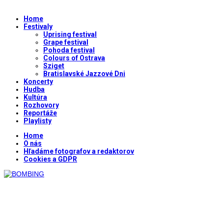
Home
Festivaly
Uprising festival
Grape festival
Pohoda festival
Colours of Ostrava
Sziget
Bratislavské Jazzové Dni
Koncerty
Hudba
Kultúra
Rozhovory
Reportáže
Playlisty
Home
O nás
Hľadáme fotografov a redaktorov
Cookies a GDPR