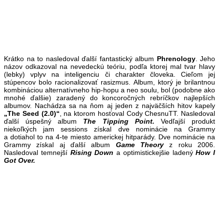
Krátko na to nasledoval ďalší fantastický album
Phrenology
. Jeho
názov odkazoval na nevedeckú teóriu, podľa ktorej mal tvar hlavy
(lebky) vplyv na inteligenciu či charakter človeka. Cieľom jej
stúpencov bolo racionalizovať rasizmus. Album, ktorý je brilantnou
kombináciou alternatívneho hip-hopu a neo soulu, bol (podobne ako
mnohé ďalšie) zaradený do koncoročných rebríčkov najlepších
albumov. Nachádza sa na ňom aj jeden z najväčších hitov kapely
„The Seed (2.0)“
, na ktorom hosťoval Cody ChesnuTT. Nasledoval
ďalší úspešný album
The Tipping Point.
Vedľajší produkt
niekoľkých jam sessions získal dve nominácie na Grammy
a dotiahol to na 4-te miesto americkej hitparády. Dve nominácie na
Grammy získal aj ďalší album
Game Theory
z roku 2006.
Nasledoval temnejší
Rising Down
a optimistickejšie ladený
How I
Got Over.