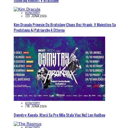
Odohrajú Koncert V Bratislave
KONCERTY
/
23. JÚNA 2026
Kim Dracula Prinesie Do Bratislavy Chaos Bez Hraníc. V Majesticu Sa
Predstavia Aj Patriarchy A Etterna
KONCERTY
/
18. JÚNA 2026
Dymytry: Kapela, Ktorá Sa Pre Mňa Stala Viac Než Len Hudbou
KONCERTY