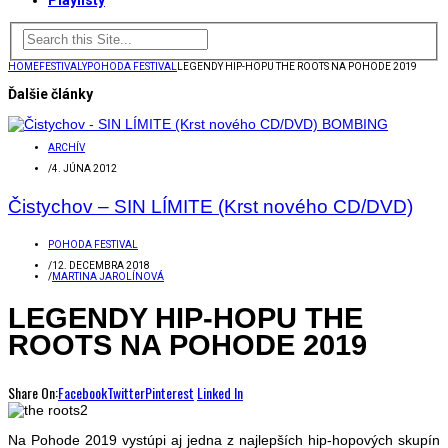
Playlisty
HOME
FESTIVALY
POHODA FESTIVAL
LEGENDY HIP-HOPU THE ROOTS NA POHODE 2019
Ďalšie články
ARCHÍV
/
4. JÚNA 2012
Čistychov – SIN LÍMITE (Krst nového CD/DVD)
POHODA FESTIVAL
/
12. DECEMBRA 2018
/
MARTINA JAROLÍNOVÁ
LEGENDY HIP-HOPU THE
ROOTS NA POHODE 2019
Share On:
Facebook
Twitter
Pinterest
Linked In
Na Pohode 2019 vystúpi aj jedna z najlepších hip-hopových skupín