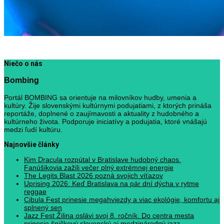
Niečo o nás
Bombing
Portál BOMBING sa orientuje na milovníkov hudby, umenia a
kultúry. Žije slovenskými kultúrnymi podujatiami, z ktorých prináša
reportáže, doplnené o zaujímavosti a aktuality z hudobného a
kultúrneho života. Podporuje iniciatívy a podujatia, ktoré vnášajú
medzi ľudí kultúru.
Najnovšie články
Kim Dracula rozpútal v Bratislave hudobný chaos.
Fanúšikovia zažili večer plný extrémnej energie
The Legits Blast 2026 pozná svojich víťazov
Uprising 2026: Keď Bratislava na pár dní dýcha v rytme
reggae
Cibula Fest prinesie megahviezdy a viac ekológie, komfortu aj
splnený sen
Jazz Fest Žilina oslávi svoj 8. ročník. Do centra mesta
prinesie špičkový slovenský aj medzinárodný jazz