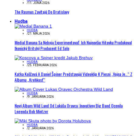
/
11. JÚNA 2026
The Rasmus Zavítajú Do Bratislavy
Hudba
HUDBA
/
21. MÁJA 2026
Medial Banana Sa Neboja Experimentovať: Ich Najnovšiu Hitovku Produkoval
Ikonický Britský Producent Ed Solo
HUDBA
/
25. FEBRUÁRA 2026
Katka Koščová A Daniel Špiner Predstavujú Videoklip K Piesni „Vojna Je…“ Z
Albumu „Krehkosť“
HUDBA
/
9. JANUÁRA 2026
Nový Album Wild Land Od Lukáša Oravca: Inovatívny Big Band Ocenila
Legenda Bob Mintzer
HUDBA
/
2. JANUÁRA 2026