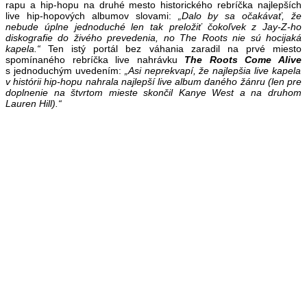
rapu a hip-hopu na druhé mesto historického rebríčka najlepších
live hip-hopových albumov slovami:
„Dalo by sa očakávať, že
nebude úplne jednoduché len tak preložiť čokoľvek z Jay-Z-ho
diskografie do živého prevedenia, no The Roots nie sú hocijaká
kapela.“
Ten istý portál bez váhania zaradil na prvé miesto
spomínaného rebríčka live nahrávku
The Roots Come Alive
s jednoduchým uvedením:
„Asi neprekvapí, že najlepšia live kapela
v histórii hip-hopu nahrala najlepší live album daného žánru (len pre
doplnenie na štvrtom mieste skončil Kanye West a na druhom
Lauren Hill).“