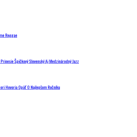
ytme Reggae
a Prinesie Špičkový Slovenský Aj Medzinárodný Jazz
tori Hovoria Opäť O Najlepšom Ročníku