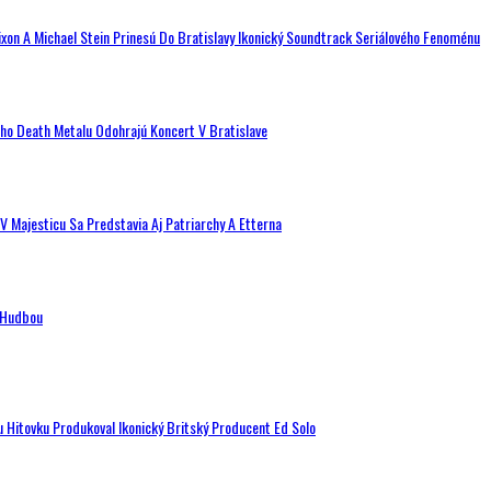
ixon A Michael Stein Prinesú Do Bratislavy Ikonický Soundtrack Seriálového Fenoménu
ého Death Metalu Odohrajú Koncert V Bratislave
V Majesticu Sa Predstavia Aj Patriarchy A Etterna
n Hudbou
u Hitovku Produkoval Ikonický Britský Producent Ed Solo