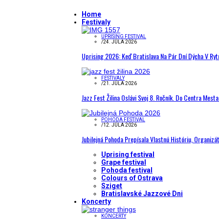
Home
Festivaly
UPRISING FESTIVAL
/
24. JÚLA 2026
Uprising 2026: Keď Bratislava Na Pár Dní Dýcha V R
FESTIVALY
/
21. JÚLA 2026
Jazz Fest Žilina Oslávi Svoj 8. Ročník. Do Centra Mest
POHODA FESTIVAL
/
12. JÚLA 2026
Jubilejná Pohoda Prepísala Vlastnú Históriu, Organizá
Uprising festival
Grape festival
Pohoda festival
Colours of Ostrava
Sziget
Bratislavské Jazzové Dni
Koncerty
KONCERTY