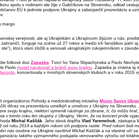
oru spolu s rodinami ale žije v Gabčíkove na Slovensku, odkiaľ cestujú
občanov EÚ k jednote podpore Ukrajiny a zabezpečiť prezentáciu a uzna
v.
nskej verejnosti, ale aj Ukrajinkám a Ukrajincom žijúcim u nás, pred
 v zahraničí, funguje na scéne už 27 rokov a medzi ich fanúšikov pat
 ste“), ktorú vlani zložili a venovali ukrajinským rukojemníkom v závo
ndie-folkové duo
Zapaska
. Tvorí ho Yana Shpachynska a Pavlo Nechytai
ale Pavlo
musel narukovať a brániť svoju krajinu
. Zapaska je známa aj
Records
, koncertovala v mnohých slovenských kluboch a v roku 2015 vys
ít organizátorov Pohody a medzinárodnej iniciatívy
Music Saves Ukra
väčší dôraz na prezentáciu umelkýň a umelcov z Ukrajiny na Slovensku.
re svoju krajinu, niektorí vymenili nástroje za zbrane, tí, čo môžu hra
ia v tomto roku len skupiny z Ukrajiny. Verím, že na koncert príde vyjad
Pohoda
Michal Kaščák
. Jeho slová dopĺňa
Vlad Yaremchuk
, zástupca 
 už od roku 2014 a každým rokom ich podpora rastie. Pred rokom boli medz
mbri nás osobne na Ukrajine navštívil Michal Kaščák a na vlastné oči s
ganizáciu takého významného podujatia venovaného výročiu od totálnej 