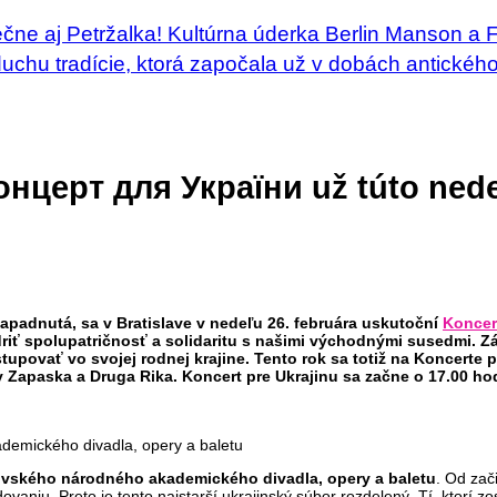
ečne aj Petržalka! Kultúrna úderka Berlin Manson a
duchu tradície, ktorá započala už v dobách antickéh
онцерт для України už túto nede
apadnutá, sa v Bratislave v nedeľu 26. februára uskutoční
Koncer
driť spolupatričnosť a solidaritu s našimi východnými susedmi. 
povať vo svojej rodnej krajine. Tento rok sa totiž na Koncerte p
y Zapaska a Druga Rika. Koncert pre Ukrajinu sa začne o 17.00 ho
emického divadla, opery a baletu
ivského národného akademického divadla, opery a baletu
. Od zač
vaniu. Preto je tento najstarší ukrajinský súbor rozdelený. Tí, ktorí zos