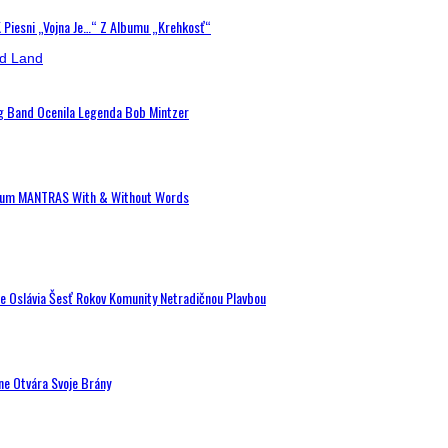
K Piesni „Vojna Je…“ Z Albumu „Krehkosť“
ig Band Ocenila Legenda Bob Mintzer
 Album MANTRAS With & Without Words
de Oslávia Šesť Rokov Komunity Netradičnou Plavbou
ne Otvára Svoje Brány