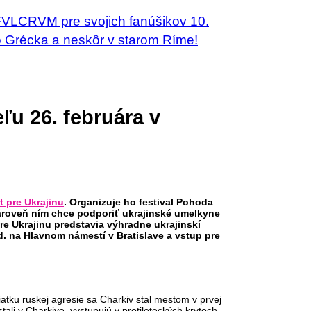
 FVLCRVM pre svojich fanúšikov 10.
o Grécka a neskôr v starom Ríme!
ľu 26. februára v
t pre Ukrajinu
. Organizuje ho festival Pohoda
Zároveň ním chce podporiť ukrajinské umelkyne
re Ukrajinu predstavia výhradne ukrajinskí
d. na Hlavnom námestí v Bratislave a vstup pre
iatku ruskej agresie sa Charkiv stal mestom v prvej
tali v Charkive, vystupujú v protileteckých krytoch