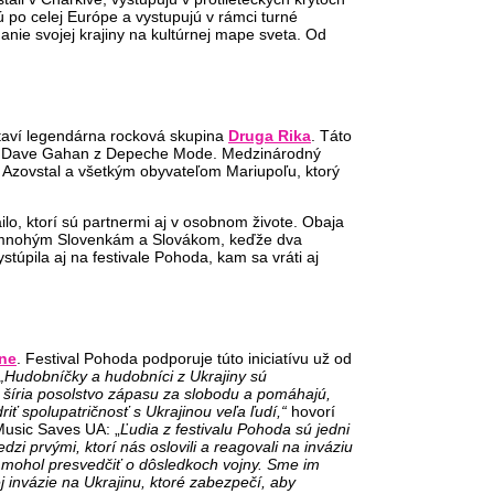
 po celej Európe a vystupujú v rámci turné
nie svojej krajiny na kultúrnej mape sveta. Od
staví legendárna rocková skupina
Druga Rika
. Táto
rí aj Dave Gahan z Depeche Mode. Medzinárodný
de Azovstal a všetkým obyvateľom Mariupoľu, ktorý
lo, ktorí sú partnermi aj v osobnom živote. Obaja
 mnohým Slovenkám a Slovákom, keďže dva
túpila aj na festivale Pohoda, kam sa vráti aj
ine
. Festival Pohoda podporuje túto iniciatívu už od
„Hudobníčky a hudobníci z Ukrajiny sú
ť, šíria posolstvo zápasu za slobodu a pomáhajú,
riť spolupatričnosť s Ukrajinou veľa ľudí,“
hovorí
Music Saves UA: „
Ľudia z festivalu Pohoda sú jedni
i prvými, ktorí nás oslovili a reagovali na inváziu
a mohol presvedčiť o dôsledkoch vojny. Sme im
invázie na Ukrajinu, ktoré zabezpečí, aby