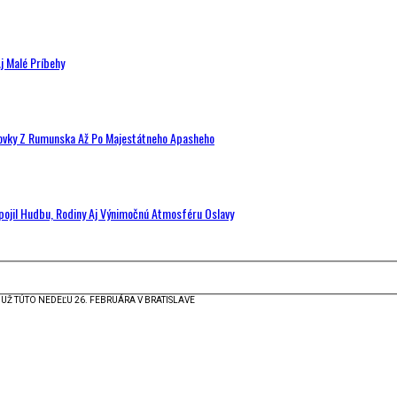
j Malé Príbehy
hovky Z Rumunska Až Po Majestátneho Apasheho
Spojil Hudbu, Rodiny Aj Výnimočnú Atmosféru Oslavy
Ž TÚTO NEDEĽU 26. FEBRUÁRA V BRATISLAVE