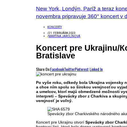
New York, Londýn, Paríž a teraz kon
novembra pripravuje 360° koncert v 
KONCERTY
/
21. FEBRUÁRA 2023
/
MARTINA JAROLÍNOVÁ
Koncert pre Ukrajinu/К
Bratislave
Share On:
Facebook
Twitter
Pinterest
Linked In
Po vyše roku, odkedy bola Ukrajina vojensky n
a chce ním spolu so širokou verejnosťou vyja
a umelcov, ktorí majú obmedzené možnosti vystu
interpreti – Spevácky zbor z Charkiva a skupin
verejnosť je voľný.
Spevácky zbor Charkivského národného akad
Koncert pre Ukrajinu otvorí
Spevácky zbor Chark
frontovej línii, ktoré bolo denne vystavené bombardo