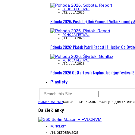
POHODA FESTIVAL
/
12. JÚLA 2026
Pohoda 2026: Posledný Deň Priniesol Veľké Koncerty A
POHODA FESTIVAL
/
11. JÚLA 2026
Pohoda 2026: Piatok Patril Radosti Z Hudby. Od Dyc
POHODA FESTIVAL
/
10. JÚLA 2026
Pohoda 2026 Odštartovala Naplno. Jubilejný Festival 
Playlisty
HOME
KONCERTY
KONCERT PRE UKRAJINU/КОНЦЕРТ ДЛЯ УКРАЇНИ U
Ďalšie články
KONCERTY
/
14. OKTÓBRA 2023