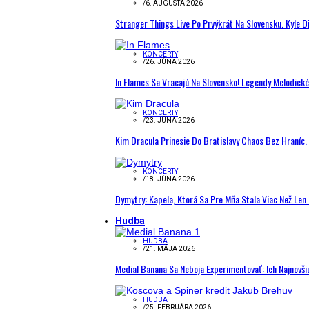
/
6. AUGUSTA 2026
Stranger Things Live Po Prvýkrát Na Slovensku. Kyle D
KONCERTY
/
26. JÚNA 2026
In Flames Sa Vracajú Na Slovensko! Legendy Melodick
KONCERTY
/
23. JÚNA 2026
Kim Dracula Prinesie Do Bratislavy Chaos Bez Hraníc. 
KONCERTY
/
18. JÚNA 2026
Dymytry: Kapela, Ktorá Sa Pre Mňa Stala Viac Než Le
Hudba
HUDBA
/
21. MÁJA 2026
Medial Banana Sa Neboja Experimentovať: Ich Najnovši
HUDBA
/
25. FEBRUÁRA 2026