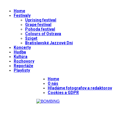
Home
Festivaly
Uprising festival
Grape festival
Pohoda festival
Colours of Ostrava
Sziget
Bratislavské Jazzové Dni
Koncerty
Hudba
Kultúra
Rozhovory
Reportáže
Playlisty
Home
O nás
Hľadáme fotografov a redaktorov
Cookies a GDPR