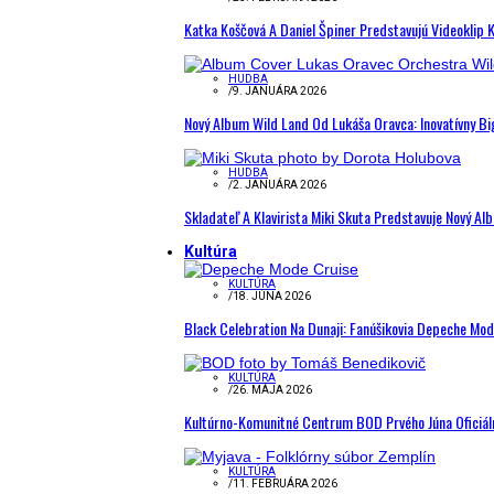
Katka Koščová A Daniel Špiner Predstavujú Videoklip 
HUDBA
/
9. JANUÁRA 2026
Nový Album Wild Land Od Lukáša Oravca: Inovatívny B
HUDBA
/
2. JANUÁRA 2026
Skladateľ A Klavirista Miki Skuta Predstavuje Nový
Kultúra
KULTÚRA
/
18. JÚNA 2026
Black Celebration Na Dunaji: Fanúšikovia Depeche Mo
KULTÚRA
/
26. MÁJA 2026
Kultúrno-Komunitné Centrum BOD Prvého Júna Oficiál
KULTÚRA
/
11. FEBRUÁRA 2026