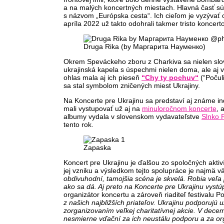
a na malých koncertných miestach. Hlavná časť súb
s názvom „Európska cesta“. Ich cieľom je vyzývať 
apríla 2022 už takto odohrali takmer tristo koncerto
Druga Rika (by Маргарита Науменко)
Okrem Speváckeho zboru z Charkiva sa nielen slove
ukrajinská kapela s úspechmi nielen doma, ale aj
ohlas mala aj ich pieseň
“Chy ty pochuv“
(“Počuli
sa stal symbolom zničených miest Ukrajiny.
Na Koncerte pre Ukrajinu sa predstaví aj známe i
mali vystupovať už aj na
minuloročnom koncerte
, 
albumy vydala v slovenskom vydavateľstve
Slnko 
tento rok.
Zapaska
Koncert pre Ukrajinu je ďalšou zo spoločných aktiv
jej vzniku a výsledkom tejto spolupráce je najmä 
obdivuhodní, tamojšia scéna je skvelá. Robia veľa p
ako sa dá. Aj preto na Koncerte pre Ukrajinu vystúp
organizátor koncertu a zároveň riaditeľ festivalu 
z našich najbližších priateľov. Ukrajinu podporujú
zorganizovaním veľkej charitatívnej akcie. V dece
nesmierne vďační za ich neustálu podporu a za or