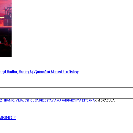
Spojil Hudbu, Rodiny Aj Výnimočnú Atmosféru Oslavy
Z HRANÍC. V MAJESTICU SA PREDSTAVIA AJ PATRIARCHY A ETTERNA
KIM DRACULA