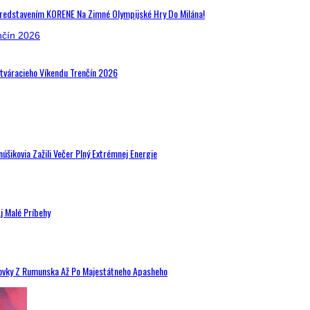
Predstavením KORENE Na Zimné Olympijské Hry Do Milána!
Otváracieho Víkendu Trenčín 2026
šikovia Zažili Večer Plný Extrémnej Energie
j Malé Príbehy
hovky Z Rumunska Až Po Majestátneho Apasheho