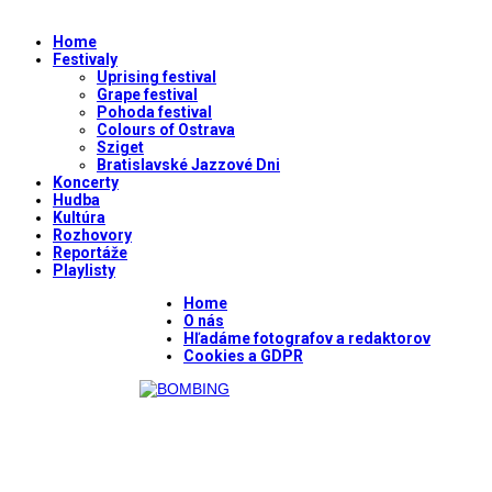
Home
Festivaly
Uprising festival
Grape festival
Pohoda festival
Colours of Ostrava
Sziget
Bratislavské Jazzové Dni
Koncerty
Hudba
Kultúra
Rozhovory
Reportáže
Playlisty
Home
O nás
Hľadáme fotografov a redaktorov
Cookies a GDPR