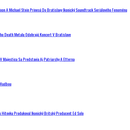
ixon A Michael Stein Prinesú Do Bratislavy Ikonický Soundtrack Seriálového Fenoménu
ého Death Metalu Odohrajú Koncert V Bratislave
V Majesticu Sa Predstavia Aj Patriarchy A Etterna
n Hudbou
u Hitovku Produkoval Ikonický Britský Producent Ed Solo