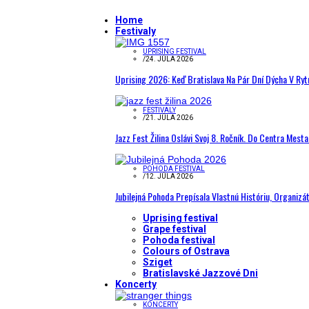
Home
Festivaly
UPRISING FESTIVAL
/
24. JÚLA 2026
Uprising 2026: Keď Bratislava Na Pár Dní Dýcha V R
FESTIVALY
/
21. JÚLA 2026
Jazz Fest Žilina Oslávi Svoj 8. Ročník. Do Centra Mest
POHODA FESTIVAL
/
12. JÚLA 2026
Jubilejná Pohoda Prepísala Vlastnú Históriu, Organizá
Uprising festival
Grape festival
Pohoda festival
Colours of Ostrava
Sziget
Bratislavské Jazzové Dni
Koncerty
KONCERTY