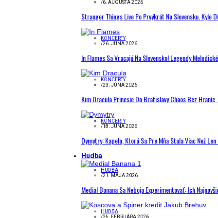
/
6. AUGUSTA 2026
Stranger Things Live Po Prvýkrát Na Slovensku. Kyle D
KONCERTY
/
26. JÚNA 2026
In Flames Sa Vracajú Na Slovensko! Legendy Melodick
KONCERTY
/
23. JÚNA 2026
Kim Dracula Prinesie Do Bratislavy Chaos Bez Hraníc. 
KONCERTY
/
18. JÚNA 2026
Dymytry: Kapela, Ktorá Sa Pre Mňa Stala Viac Než Le
Hudba
HUDBA
/
21. MÁJA 2026
Medial Banana Sa Neboja Experimentovať: Ich Najnovši
HUDBA
/
25. FEBRUÁRA 2026