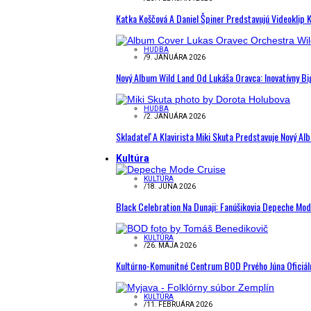
Katka Koščová A Daniel Špiner Predstavujú Videoklip 
HUDBA
/
9. JANUÁRA 2026
Nový Album Wild Land Od Lukáša Oravca: Inovatívny B
HUDBA
/
2. JANUÁRA 2026
Skladateľ A Klavirista Miki Skuta Predstavuje Nový
Kultúra
KULTÚRA
/
18. JÚNA 2026
Black Celebration Na Dunaji: Fanúšikovia Depeche Mo
KULTÚRA
/
26. MÁJA 2026
Kultúrno-Komunitné Centrum BOD Prvého Júna Oficiál
KULTÚRA
/
11. FEBRUÁRA 2026