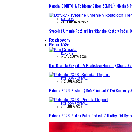
Kapela ICONITO & Folklórny Súbor ZEMPLÍN Mieria S 
KULTÚRA
/
8. FEBRUÁRA 2026
Svetelné Umenie Rozžiari Trenčianske Kostoly Počas 
Rozhovory
Reportáže
REPORTY
/
4. AUGUSTA 2026
Kim Dracula Rozpútal V Bratislave Hudobný Chaos. Fanú
POHODA FESTIVAL
/
12. JÚLA 2026
Pohoda 2026: Posledný Deň Priniesol Veľké Koncerty A
POHODA FESTIVAL
/
11. JÚLA 2026
Pohoda 2026: Piatok Patril Radosti Z Hudby. Od Dyc