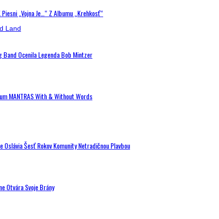
K Piesni „Vojna Je…“ Z Albumu „Krehkosť“
ig Band Ocenila Legenda Bob Mintzer
 Album MANTRAS With & Without Words
de Oslávia Šesť Rokov Komunity Netradičnou Plavbou
ne Otvára Svoje Brány