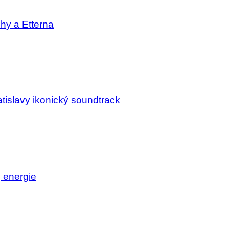
chy a Etterna
tislavy ikonický soundtrack
j energie