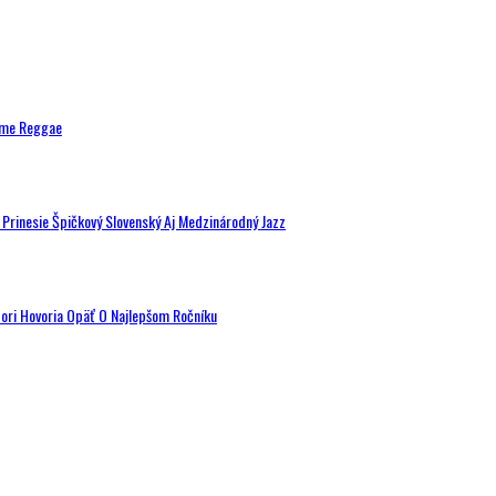
ytme Reggae
a Prinesie Špičkový Slovenský Aj Medzinárodný Jazz
tori Hovoria Opäť O Najlepšom Ročníku