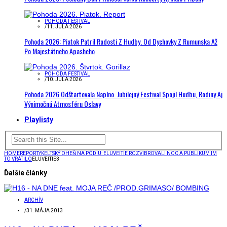
POHODA FESTIVAL
/
11. JÚLA 2026
Pohoda 2026: Piatok Patril Radosti Z Hudby. Od Dychovky Z Rumunska Až
Po Majestátneho Apasheho
POHODA FESTIVAL
/
10. JÚLA 2026
Pohoda 2026 Odštartovala Naplno. Jubilejný Festival Spojil Hudbu, Rodiny Aj
Výnimočnú Atmosféru Oslavy
Playlisty
HOME
REPORTY
KELTSKÝ OHEŇ NA PÓDIU: ELUVEITIE ROZVIBROVALI NOC A PUBLIKUM IM
TO VRÁTILO
ELUVEITIE3
Ďalšie články
ARCHÍV
/
31. MÁJA 2013