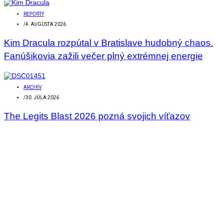
REPORTY
/
4. AUGUSTA 2026
Kim Dracula rozpútal v Bratislave hudobný chaos.
Fanúšikovia zažili večer plný extrémnej energie
ARCHÍV
/
30. JÚLA 2026
The Legits Blast 2026 pozná svojich víťazov