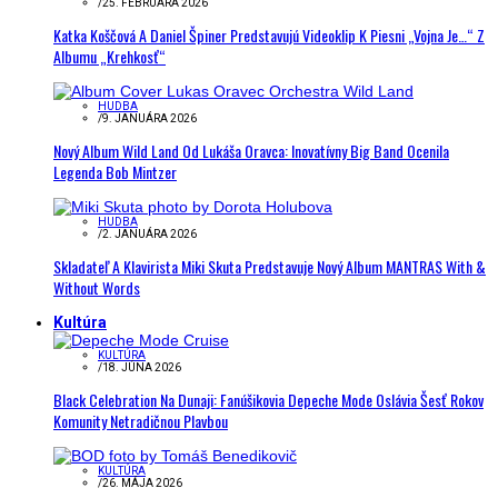
/
25. FEBRUÁRA 2026
Katka Koščová A Daniel Špiner Predstavujú Videoklip K Piesni „Vojna Je…“ Z
Albumu „Krehkosť“
HUDBA
/
9. JANUÁRA 2026
Nový Album Wild Land Od Lukáša Oravca: Inovatívny Big Band Ocenila
Legenda Bob Mintzer
HUDBA
/
2. JANUÁRA 2026
Skladateľ A Klavirista Miki Skuta Predstavuje Nový Album MANTRAS With &
Without Words
Kultúra
KULTÚRA
/
18. JÚNA 2026
Black Celebration Na Dunaji: Fanúšikovia Depeche Mode Oslávia Šesť Rokov
Komunity Netradičnou Plavbou
KULTÚRA
/
26. MÁJA 2026