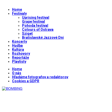
Home
Festivaly
Uprising festival
Grape festival
Pohoda festival
Colours of Ostrava
Sziget
Bratislavské Jazzové Dni
Koncerty
Hudba
Kultúra
Rozhovory
Reportáže
Playlisty
Home
O nás
Hľadáme fotografov a redaktorov
Cookies a GDPR