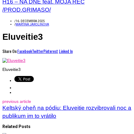
H16 – NA DNE feat. MOJA REČ
/PROD.GRIMASO/
/
16. DECEMBRA 2025
/
MARTINA JAROLINOVA
Eluveitie3
Share On:
Facebook
Twitter
Pinterest
Linked In
Eluveitie3
previous article
Keltský oheň na pódiu: Eluveitie rozvibrovali noc a
publikum im to vrátilo
Related Posts