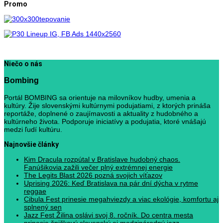
Promo
Niečo o nás
Bombing
Portál BOMBING sa orientuje na milovníkov hudby, umenia a
kultúry. Žije slovenskými kultúrnymi podujatiami, z ktorých prináša
reportáže, doplnené o zaujímavosti a aktuality z hudobného a
kultúrneho života. Podporuje iniciatívy a podujatia, ktoré vnášajú
medzi ľudí kultúru.
Najnovšie články
Kim Dracula rozpútal v Bratislave hudobný chaos.
Fanúšikovia zažili večer plný extrémnej energie
The Legits Blast 2026 pozná svojich víťazov
Uprising 2026: Keď Bratislava na pár dní dýcha v rytme
reggae
Cibula Fest prinesie megahviezdy a viac ekológie, komfortu aj
splnený sen
Jazz Fest Žilina oslávi svoj 8. ročník. Do centra mesta
prinesie špičkový slovenský aj medzinárodný jazz