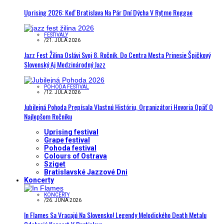
Uprising 2026: Keď Bratislava Na Pár Dní Dýcha V Rytme Reggae
FESTIVALY
/
21. JÚLA 2026
Jazz Fest Žilina Oslávi Svoj 8. Ročník. Do Centra Mesta Prinesie Špičkový
Slovenský Aj Medzinárodný Jazz
POHODA FESTIVAL
/
12. JÚLA 2026
Jubilejná Pohoda Prepísala Vlastnú Históriu, Organizátori Hovoria Opäť O
Najlepšom Ročníku
Uprising festival
Grape festival
Pohoda festival
Colours of Ostrava
Sziget
Bratislavské Jazzové Dni
Koncerty
KONCERTY
/
26. JÚNA 2026
In Flames Sa Vracajú Na Slovensko! Legendy Melodického Death Metalu