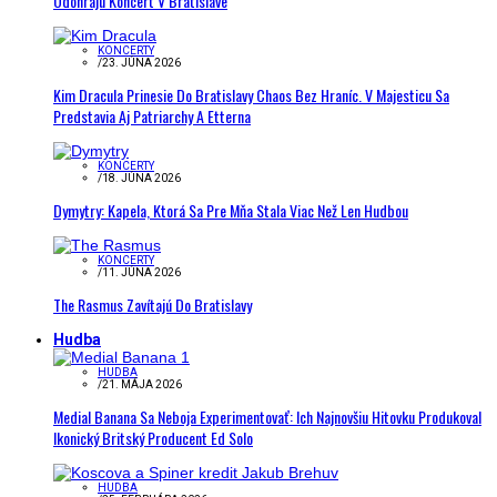
Odohrajú Koncert V Bratislave
KONCERTY
/
23. JÚNA 2026
Kim Dracula Prinesie Do Bratislavy Chaos Bez Hraníc. V Majesticu Sa
Predstavia Aj Patriarchy A Etterna
KONCERTY
/
18. JÚNA 2026
Dymytry: Kapela, Ktorá Sa Pre Mňa Stala Viac Než Len Hudbou
KONCERTY
/
11. JÚNA 2026
The Rasmus Zavítajú Do Bratislavy
Hudba
HUDBA
/
21. MÁJA 2026
Medial Banana Sa Neboja Experimentovať: Ich Najnovšiu Hitovku Produkoval
Ikonický Britský Producent Ed Solo
HUDBA