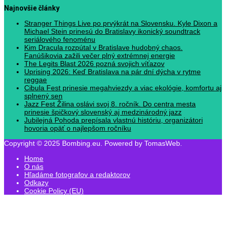
Najnovšie články
Stranger Things Live po prvýkrát na Slovensku. Kyle Dixon a
Michael Stein prinesú do Bratislavy ikonický soundtrack
seriálového fenoménu
Kim Dracula rozpútal v Bratislave hudobný chaos.
Fanúšikovia zažili večer plný extrémnej energie
The Legits Blast 2026 pozná svojich víťazov
Uprising 2026: Keď Bratislava na pár dní dýcha v rytme
reggae
Cibula Fest prinesie megahviezdy a viac ekológie, komfortu aj
splnený sen
Jazz Fest Žilina oslávi svoj 8. ročník. Do centra mesta
prinesie špičkový slovenský aj medzinárodný jazz
Jubilejná Pohoda prepísala vlastnú históriu, organizátori
hovoria opäť o najlepšom ročníku
Copyright © 2025 Bombing.eu. Powered by TomasWeb.
Home
O nás
Hľadáme fotografov a redaktorov
Odkazy
Cookie Policy (EU)