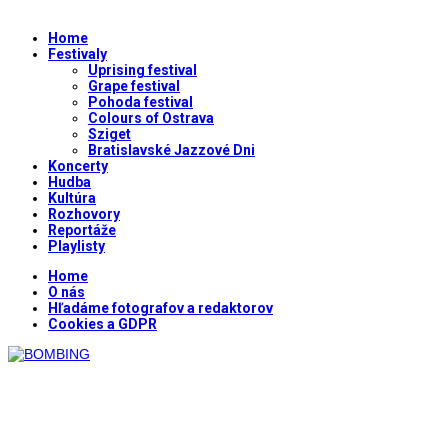
Home
Festivaly
Uprising festival
Grape festival
Pohoda festival
Colours of Ostrava
Sziget
Bratislavské Jazzové Dni
Koncerty
Hudba
Kultúra
Rozhovory
Reportáže
Playlisty
Home
O nás
Hľadáme fotografov a redaktorov
Cookies a GDPR