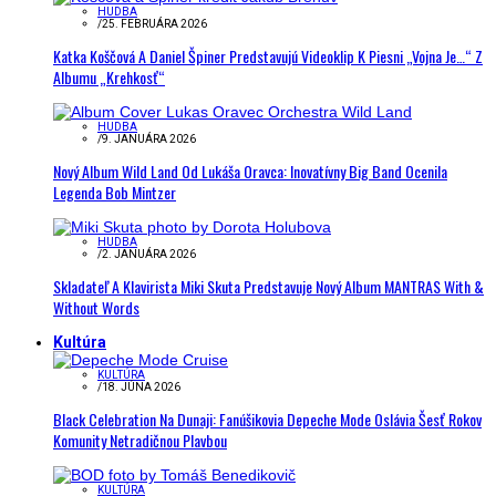
HUDBA
/
25. FEBRUÁRA 2026
Katka Koščová A Daniel Špiner Predstavujú Videoklip K Piesni „Vojna Je…“ Z
Albumu „Krehkosť“
HUDBA
/
9. JANUÁRA 2026
Nový Album Wild Land Od Lukáša Oravca: Inovatívny Big Band Ocenila
Legenda Bob Mintzer
HUDBA
/
2. JANUÁRA 2026
Skladateľ A Klavirista Miki Skuta Predstavuje Nový Album MANTRAS With &
Without Words
Kultúra
KULTÚRA
/
18. JÚNA 2026
Black Celebration Na Dunaji: Fanúšikovia Depeche Mode Oslávia Šesť Rokov
Komunity Netradičnou Plavbou
KULTÚRA