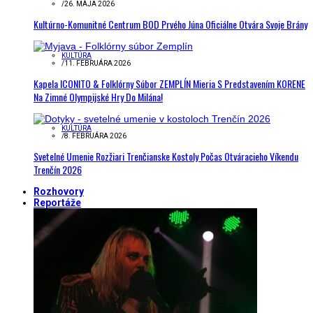
/
26. MÁJA 2026
Kultúrno-Komunitné Centrum BOD Prvého Júna Oficiálne Otvára Svoje Brány
KULTÚRA
/
11. FEBRUÁRA 2026
Kapela ICONITO & Folklórny Súbor ZEMPLÍN Mieria S Predstavením KORENE
Na Zimné Olympijské Hry Do Milána!
KULTÚRA
/
8. FEBRUÁRA 2026
Svetelné Umenie Rozžiari Trenčianske Kostoly Počas Otváracieho Víkendu
Trenčín 2026
Rozhovory
Reportáže