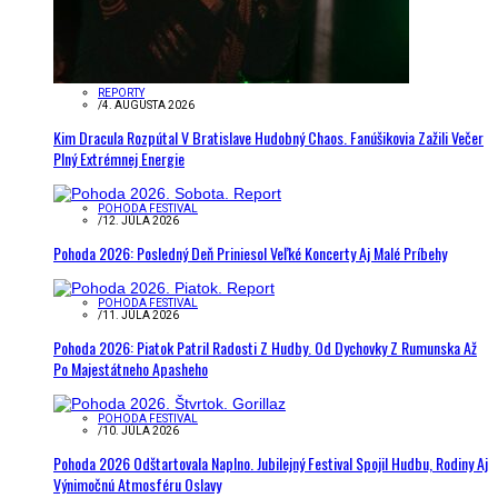
REPORTY
/
4. AUGUSTA 2026
Kim Dracula Rozpútal V Bratislave Hudobný Chaos. Fanúšikovia Zažili Večer
Plný Extrémnej Energie
POHODA FESTIVAL
/
12. JÚLA 2026
Pohoda 2026: Posledný Deň Priniesol Veľké Koncerty Aj Malé Príbehy
POHODA FESTIVAL
/
11. JÚLA 2026
Pohoda 2026: Piatok Patril Radosti Z Hudby. Od Dychovky Z Rumunska Až
Po Majestátneho Apasheho
POHODA FESTIVAL
/
10. JÚLA 2026
Pohoda 2026 Odštartovala Naplno. Jubilejný Festival Spojil Hudbu, Rodiny Aj
Výnimočnú Atmosféru Oslavy