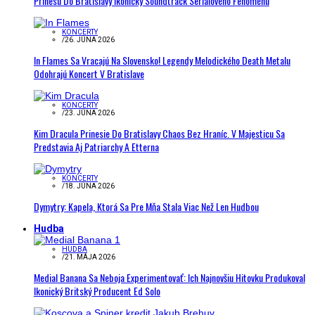
Prinesú Do Bratislavy Ikonický Soundtrack Seriálového Fenoménu
KONCERTY
/
26. JÚNA 2026
In Flames Sa Vracajú Na Slovensko! Legendy Melodického Death Metalu
Odohrajú Koncert V Bratislave
KONCERTY
/
23. JÚNA 2026
Kim Dracula Prinesie Do Bratislavy Chaos Bez Hraníc. V Majesticu Sa
Predstavia Aj Patriarchy A Etterna
KONCERTY
/
18. JÚNA 2026
Dymytry: Kapela, Ktorá Sa Pre Mňa Stala Viac Než Len Hudbou
Hudba
HUDBA
/
21. MÁJA 2026
Medial Banana Sa Neboja Experimentovať: Ich Najnovšiu Hitovku Produkoval
Ikonický Britský Producent Ed Solo