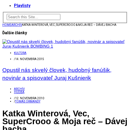
Playlisty
HOME
ARCHÍV
KATKA WINTEROVÁ, VEC, SUPERCROOO & MOJA REČ – DÁVEJ BACHA
Ďalšie články
KULTÚRA
/
14. NOVEMBRA 2015
Opustil nás skvelý človek, hudobný fanúšik,
novinár a spisovateľ Juraj Kušnierik
ARCHÍV
HUDBA
/
12. NOVEMBRA 2010
/
TOMÁŠ ORMANDY
Katka Winterová, Vec,
SuperCrooo & Moja reč – Dávej
bacha