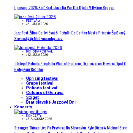
Uprising 2026: Keď Bratislava Na Pár Dní Dýcha V Rytme Reggae
FESTIVALY
/
21. JÚLA 2026
Jazz Fest Žilina Oslávi Svoj 8. Ročník. Do Centra Mesta Prinesie Špičkový
Slovenský Aj Medzinárodný Jazz
POHODA FESTIVAL
/
12. JÚLA 2026
Jubilejná Pohoda Prepísala Vlastnú Históriu, Organizátori Hovoria Opäť O
Najlepšom Ročníku
Uprising festival
Grape festival
Pohoda festival
Colours of Ostrava
Sziget
Bratislavské Jazzové Dni
Koncerty
KONCERTY
/
6. AUGUSTA 2026
Stranger Things Live Po Prvýkrát Na Slovensku. Kyle Dixon A Michael Stein