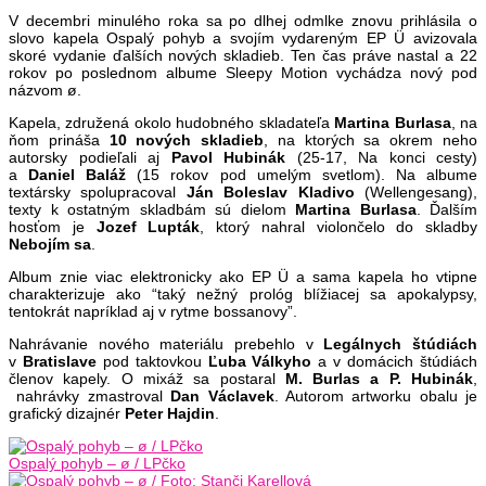
V decembri minulého roka sa po dlhej odmlke znovu prihlásila o
slovo kapela Ospalý pohyb a svojím vydareným EP Ü avizovala
skoré vydanie ďalších nových skladieb. Ten čas práve nastal a 22
rokov po poslednom albume Sleepy Motion vychádza nový pod
názvom ø.
Kapela, združená okolo hudobného skladateľa
Martina
Burlasa
, na
ňom prináša
10 nových skladieb
, na ktorých sa okrem neho
autorsky podieľali aj
Pavol
Hubinák
(25-17, Na konci cesty)
a
Daniel
Baláž
(15 rokov pod umelým svetlom). Na albume
textársky spolupracoval
Ján
Boleslav
Kladivo
(Wellengesang),
texty k ostatným skladbám sú dielom
Martina
Burlasa
. Ďalším
hosťom je
Jozef
Lupták
, ktorý nahral violončelo do skladby
Nebojím
sa
.
Album znie viac elektronicky ako EP Ü a sama kapela ho vtipne
charakterizuje ako “taký nežný prológ blížiacej sa apokalypsy,
tentokrát napríklad aj v rytme bossanovy”.
Nahrávanie nového materiálu prebehlo v
Legálnych
štúdiách
v
Bratislave
pod taktovkou
Ľuba
Válkyho
a v domácich štúdiách
členov kapely. O mixáž sa postaral
M. Burlas a P. Hubinák
,
nahrávky zmastroval
Dan
Václavek
. Autorom artworku obalu je
grafický dizajnér
Peter
Hajdin
.
Ospalý pohyb – ø / LPčko