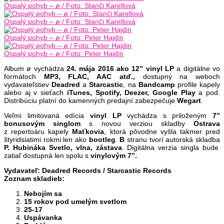
Ospalý pohyb – ø / Foto: Stanči Karellová
Ospalý pohyb – ø / Foto: Stanči Karellová
Ospalý pohyb – ø / Foto: Peter Hajdin
Ospalý pohyb – ø / Foto: Peter Hajdin
Album ø vychádza
24. mája 2016 ako 12” vinyl LP
a digitálne vo
formátoch
MP3, FLAC, AAC atď.,
dostupný na weboch
vydavateľstiev
Deadred
a
Starcastic
, na
Bandcamp
profile kapely
alebo aj v sieťach
iTunes, Spotify, Deezer, Google Play
a pod.
Distribúciu platní do kamenných predajní zabezpečuje
Wegart
.
Veľmi limitovaná edícia
vinyl LP
vychádza s priloženým
7”
bonusovým singlom
s novou verziou skladby
Ostrava
z repertoáru kapely
Maťkovia
, ktorá pôvodne vyšla takmer pred
štyridsiatimi rokmi len ako
bootleg
.
B
stranu tvorí autorská skladba
P. Hubináka Svetlo, vlna, zástava
. Digitálna verzia singla bude
zatiaľ dostupná len spolu s
vinylovým 7”.
Vydavateľ: Deadred Records / Starcastic Records
Zoznam skladieb:
Nebojím sa
15 rokov pod umelým svetlom
25-17
Uspávanka