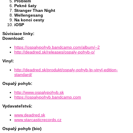
Problém
Pekné šaty
Stranger Than Night
Wellengesang
Na konci cesty
iOSP
Súvisiace linky:
Download:
https://ospalypohyb.bandcamp.com/album/–2
http://deadred.sk/releases/ospaly-pohyb-o/
Vinyl:
http://deadred.sk/produkt/ospaly-pohyb-lp-vinyl-edition-
standard/
Ospalý pohyb:
http://www.ospalypohyb.sk
https://ospalypohyb.bandcamp.com
Vydavateľstvá:
www.deadred.sk
www.starcasticrecords.cz
Ospalý pohyb (bio)