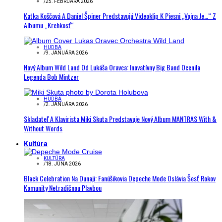
/
25. FEBRUÁRA 2026
Katka Koščová A Daniel Špiner Predstavujú Videoklip K Piesni „Vojna Je…“ Z
Albumu „Krehkosť“
HUDBA
/
9. JANUÁRA 2026
Nový Album Wild Land Od Lukáša Oravca: Inovatívny Big Band Ocenila
Legenda Bob Mintzer
HUDBA
/
2. JANUÁRA 2026
Skladateľ A Klavirista Miki Skuta Predstavuje Nový Album MANTRAS With &
Without Words
Kultúra
KULTÚRA
/
18. JÚNA 2026
Black Celebration Na Dunaji: Fanúšikovia Depeche Mode Oslávia Šesť Rokov
Komunity Netradičnou Plavbou