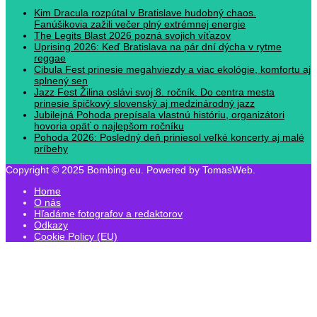
Kim Dracula rozpútal v Bratislave hudobný chaos.
Fanúšikovia zažili večer plný extrémnej energie
The Legits Blast 2026 pozná svojich víťazov
Uprising 2026: Keď Bratislava na pár dní dýcha v rytme
reggae
Cibula Fest prinesie megahviezdy a viac ekológie, komfortu aj
splnený sen
Jazz Fest Žilina oslávi svoj 8. ročník. Do centra mesta
prinesie špičkový slovenský aj medzinárodný jazz
Jubilejná Pohoda prepísala vlastnú históriu, organizátori
hovoria opäť o najlepšom ročníku
Pohoda 2026: Posledný deň priniesol veľké koncerty aj malé
príbehy
Copyright © 2025 Bombing.eu. Powered by TomasWeb.
Home
O nás
Hľadáme fotografov a redaktorov
Odkazy
Cookie Policy (EU)