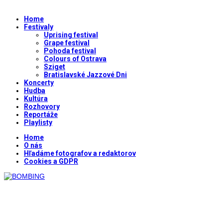
Home
Festivaly
Uprising festival
Grape festival
Pohoda festival
Colours of Ostrava
Sziget
Bratislavské Jazzové Dni
Koncerty
Hudba
Kultúra
Rozhovory
Reportáže
Playlisty
Home
O nás
Hľadáme fotografov a redaktorov
Cookies a GDPR