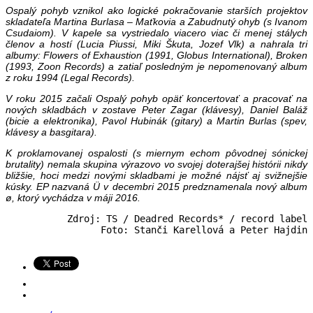
Ospalý pohyb vznikol ako logické pokračovanie starších projektov
skladateľa Martina Burlasa – Maťkovia a Zabudnutý ohyb (s Ivanom
Csudaiom). V kapele sa vystriedalo viacero viac či menej stálych
členov a hostí (Lucia Piussi, Miki Škuta, Jozef Vlk) a nahrala tri
albumy: Flowers of Exhaustion (1991, Globus International), Broken
(1993, Zoon Records) a zatiaľ posledným je nepomenovaný album
z roku 1994 (Legal Records).
V roku 2015 začali Ospalý pohyb opäť koncertovať a pracovať na
nových skladbách v zostave Peter Zagar (klávesy), Daniel Baláž
(bicie a elektronika), Pavol Hubinák (gitary) a Martin Burlas (spev,
klávesy a basgitara).
K proklamovanej ospalosti (s miernym echom pôvodnej sónickej
brutality) nemala skupina výrazovo vo svojej doterajšej histórii nikdy
bližšie, hoci medzi novými skladbami je možné nájsť aj svižnejšie
kúsky. EP nazvaná Ü v decembri 2015 predznamenala nový album
ø, ktorý vychádza v máji 2016.
Zdroj: TS / Deadred Records* / record label

Foto: Stanči Karellová a Peter Hajdin
