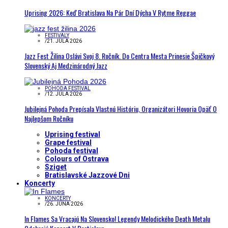
Uprising 2026: Keď Bratislava Na Pár Dní Dýcha V Rytme Reggae
FESTIVALY
/
21. JÚLA 2026
Jazz Fest Žilina Oslávi Svoj 8. Ročník. Do Centra Mesta Prinesie Špičkový
Slovenský Aj Medzinárodný Jazz
POHODA FESTIVAL
/
12. JÚLA 2026
Jubilejná Pohoda Prepísala Vlastnú Históriu, Organizátori Hovoria Opäť O
Najlepšom Ročníku
Uprising festival
Grape festival
Pohoda festival
Colours of Ostrava
Sziget
Bratislavské Jazzové Dni
Koncerty
KONCERTY
/
26. JÚNA 2026
In Flames Sa Vracajú Na Slovensko! Legendy Melodického Death Metalu