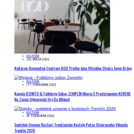
KULTÚRA
/
26. MÁJA 2026
Kultúrno-Komunitné Centrum BOD Prvého Júna Oficiálne Otvára Svoje Brány
KULTÚRA
/
11. FEBRUÁRA 2026
Kapela ICONITO & Folklórny Súbor ZEMPLÍN Mieria S Predstavením KORENE
Na Zimné Olympijské Hry Do Milána!
KULTÚRA
/
8. FEBRUÁRA 2026
Svetelné Umenie Rozžiari Trenčianske Kostoly Počas Otváracieho Víkendu
Trenčín 2026