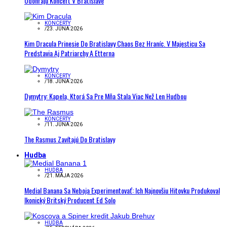
Odohrajú Koncert V Bratislave
KONCERTY
/
23. JÚNA 2026
Kim Dracula Prinesie Do Bratislavy Chaos Bez Hraníc. V Majesticu Sa
Predstavia Aj Patriarchy A Etterna
KONCERTY
/
18. JÚNA 2026
Dymytry: Kapela, Ktorá Sa Pre Mňa Stala Viac Než Len Hudbou
KONCERTY
/
11. JÚNA 2026
The Rasmus Zavítajú Do Bratislavy
Hudba
HUDBA
/
21. MÁJA 2026
Medial Banana Sa Neboja Experimentovať: Ich Najnovšiu Hitovku Produkoval
Ikonický Britský Producent Ed Solo
HUDBA