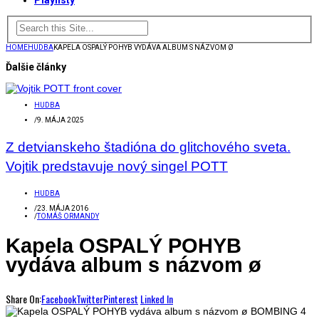
Playlisty
HOME
HUDBA
KAPELA OSPALÝ POHYB VYDÁVA ALBUM S NÁZVOM Ø
Ďalšie články
HUDBA
/
9. MÁJA 2025
Z detvianskeho štadióna do glitchového sveta.
Vojtik predstavuje nový singel POTT
HUDBA
/
23. MÁJA 2016
/
TOMÁŠ ORMANDY
Kapela OSPALÝ POHYB
vydáva album s názvom ø
Share On:
Facebook
Twitter
Pinterest
Linked In