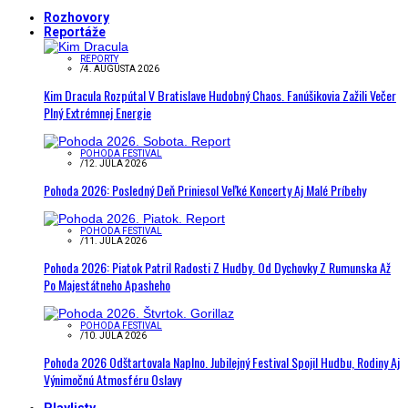
Rozhovory
Reportáže
REPORTY
/
4. AUGUSTA 2026
Kim Dracula Rozpútal V Bratislave Hudobný Chaos. Fanúšikovia Zažili Večer
Plný Extrémnej Energie
POHODA FESTIVAL
/
12. JÚLA 2026
Pohoda 2026: Posledný Deň Priniesol Veľké Koncerty Aj Malé Príbehy
POHODA FESTIVAL
/
11. JÚLA 2026
Pohoda 2026: Piatok Patril Radosti Z Hudby. Od Dychovky Z Rumunska Až
Po Majestátneho Apasheho
POHODA FESTIVAL
/
10. JÚLA 2026
Pohoda 2026 Odštartovala Naplno. Jubilejný Festival Spojil Hudbu, Rodiny Aj
Výnimočnú Atmosféru Oslavy