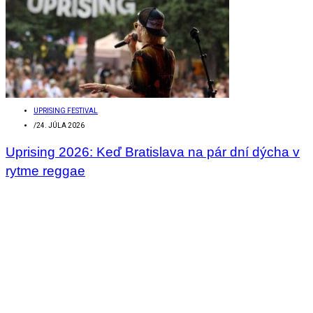
UPRISING FESTIVAL
/
24. JÚLA 2026
Uprising 2026: Keď Bratislava na pár dní dýcha v
rytme reggae