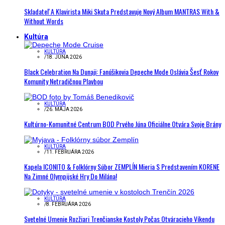
Skladateľ A Klavirista Miki Skuta Predstavuje Nový Album MANTRAS With &
Without Words
Kultúra
KULTÚRA
/
18. JÚNA 2026
Black Celebration Na Dunaji: Fanúšikovia Depeche Mode Oslávia Šesť Rokov
Komunity Netradičnou Plavbou
KULTÚRA
/
26. MÁJA 2026
Kultúrno-Komunitné Centrum BOD Prvého Júna Oficiálne Otvára Svoje Brány
KULTÚRA
/
11. FEBRUÁRA 2026
Kapela ICONITO & Folklórny Súbor ZEMPLÍN Mieria S Predstavením KORENE
Na Zimné Olympijské Hry Do Milána!
KULTÚRA
/
8. FEBRUÁRA 2026
Svetelné Umenie Rozžiari Trenčianske Kostoly Počas Otváracieho Víkendu