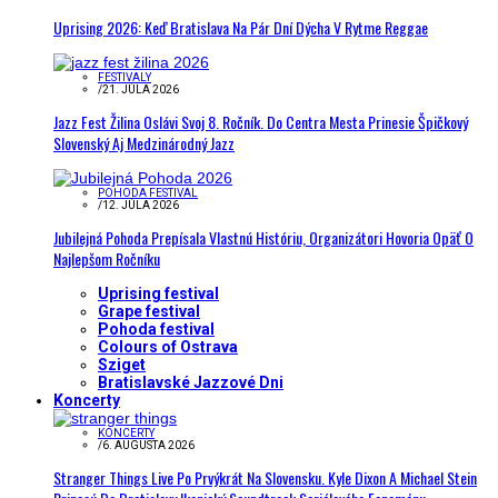
Uprising 2026: Keď Bratislava Na Pár Dní Dýcha V Rytme Reggae
FESTIVALY
/
21. JÚLA 2026
Jazz Fest Žilina Oslávi Svoj 8. Ročník. Do Centra Mesta Prinesie Špičkový
Slovenský Aj Medzinárodný Jazz
POHODA FESTIVAL
/
12. JÚLA 2026
Jubilejná Pohoda Prepísala Vlastnú Históriu, Organizátori Hovoria Opäť O
Najlepšom Ročníku
Uprising festival
Grape festival
Pohoda festival
Colours of Ostrava
Sziget
Bratislavské Jazzové Dni
Koncerty
KONCERTY
/
6. AUGUSTA 2026
Stranger Things Live Po Prvýkrát Na Slovensku. Kyle Dixon A Michael Stein