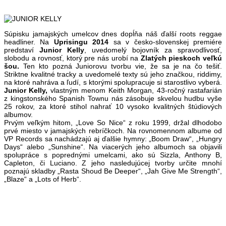
Súpisku jamajských umelcov dnes dopĺňa náš ďalší roots reggae
headliner. Na
Uprisingu 2014
sa v česko-slovenskej premiére
predstaví
Junior Kelly
, uvedomelý bojovník za spravodlivosť,
slobodu a rovnosť, ktorý pre nás urobí na
Zlatých pieskoch veľkú
šou.
Ten kto pozná Juniorovu tvorbu vie, že sa je na čo tešiť.
Striktne kvalitné tracky a uvedomelé texty sú jeho značkou, riddimy,
na ktoré nahráva a ľudí, s ktorými spolupracuje si starostlivo vyberá.
Junior Kelly,
vlastným menom Keith Morgan, 43-ročný rastafarián
z kingstonského Spanish Townu nás zásobuje skvelou hudbu vyše
25 rokov, za ktoré stihol nahrať 10 vysoko kvalitných štúdiových
albumov.
Prvým veľkým hitom, „Love So Nice“ z roku 1999, držal dlhodobo
prvé miesto v jamajských rebríčkoch. Na rovnomennom albume od
VP Records sa nachádzajú aj ďalšie hymny: „Boom Draw“, „Hungry
Days“ alebo „Sunshine“. Na viacerých jeho albumoch sa objavili
spolupráce s poprednými umelcami, ako sú Sizzla, Anthony B,
Capleton, či Luciano. Z jeho nasledujúcej tvorby určite mnohí
poznajú skladby „Rasta Shoud Be Deeper“, „Jah Give Me Strength“,
„Blaze“ a „Lots of Herb“.