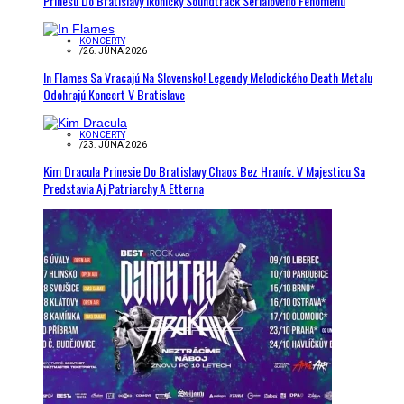
Prinesú Do Bratislavy Ikonický Soundtrack Seriálového Fenoménu
KONCERTY
/
26. JÚNA 2026
In Flames Sa Vracajú Na Slovensko! Legendy Melodického Death Metalu
Odohrajú Koncert V Bratislave
KONCERTY
/
23. JÚNA 2026
Kim Dracula Prinesie Do Bratislavy Chaos Bez Hraníc. V Majesticu Sa
Predstavia Aj Patriarchy A Etterna