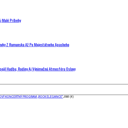
j Malé Príbehy
hovky Z Rumunska Až Po Majestátneho Apasheho
Spojil Hudbu, Rodiny Aj Výnimočnú Atmosféru Oslavy
LOVÝ KONCERTNÝ PROGRAM „ROCK ELEGANCE“
JIMI (4)