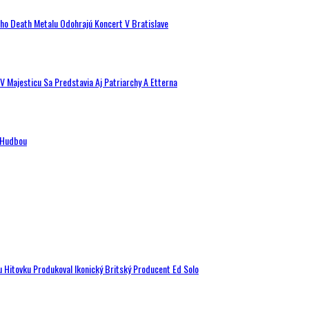
ého Death Metalu Odohrajú Koncert V Bratislave
V Majesticu Sa Predstavia Aj Patriarchy A Etterna
n Hudbou
u Hitovku Produkoval Ikonický Britský Producent Ed Solo