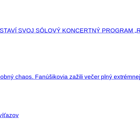
DSTAVÍ SVOJ SÓLOVÝ KONCERTNÝ PROGRAM „
dobný chaos. Fanúšikovia zažili večer plný extrémne
víťazov