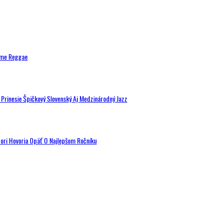
ytme Reggae
a Prinesie Špičkový Slovenský Aj Medzinárodný Jazz
tori Hovoria Opäť O Najlepšom Ročníku