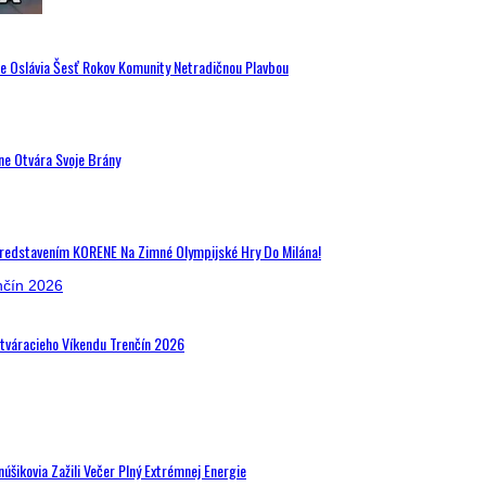
de Oslávia Šesť Rokov Komunity Netradičnou Plavbou
ne Otvára Svoje Brány
Predstavením KORENE Na Zimné Olympijské Hry Do Milána!
Otváracieho Víkendu Trenčín 2026
šikovia Zažili Večer Plný Extrémnej Energie