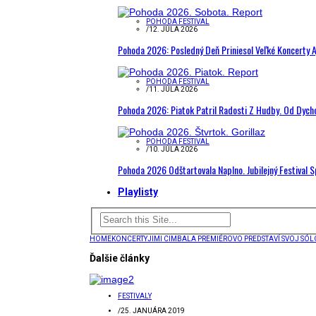
POHODA FESTIVAL
/
12. JÚLA 2026
Pohoda 2026: Posledný Deň Priniesol Veľké Koncerty A
POHODA FESTIVAL
/
11. JÚLA 2026
Pohoda 2026: Piatok Patril Radosti Z Hudby. Od Dyc
POHODA FESTIVAL
/
10. JÚLA 2026
Pohoda 2026 Odštartovala Naplno. Jubilejný Festival 
Playlisty
HOME
KONCERTY
JIMI CIMBALA PREMIÉROVO PREDSTAVÍ SVOJ SÓ
Ďalšie články
FESTIVALY
/
25. JANUÁRA 2019