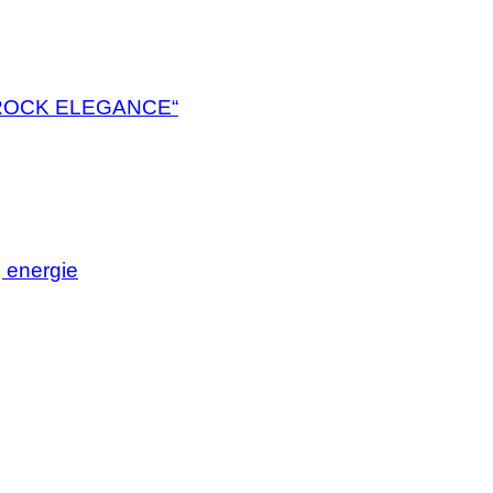
ROCK ELEGANCE“
j energie