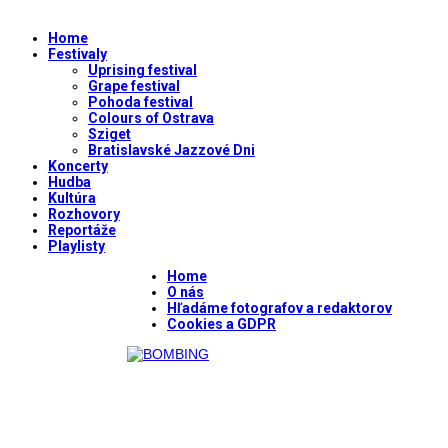
Home
Festivaly
Uprising festival
Grape festival
Pohoda festival
Colours of Ostrava
Sziget
Bratislavské Jazzové Dni
Koncerty
Hudba
Kultúra
Rozhovory
Reportáže
Playlisty
Home
O nás
Hľadáme fotografov a redaktorov
Cookies a GDPR