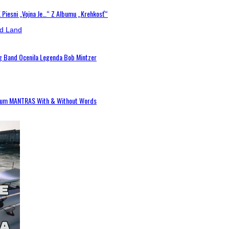
K Piesni „Vojna Je…“ Z Albumu „Krehkosť“
ig Band Ocenila Legenda Bob Mintzer
 Album MANTRAS With & Without Words