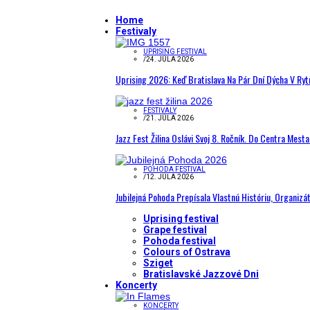
Home
Festivaly
UPRISING FESTIVAL
/
24. JÚLA 2026
Uprising 2026: Keď Bratislava Na Pár Dní Dýcha V R
FESTIVALY
/
21. JÚLA 2026
Jazz Fest Žilina Oslávi Svoj 8. Ročník. Do Centra Mest
POHODA FESTIVAL
/
12. JÚLA 2026
Jubilejná Pohoda Prepísala Vlastnú Históriu, Organizá
Uprising festival
Grape festival
Pohoda festival
Colours of Ostrava
Sziget
Bratislavské Jazzové Dni
Koncerty
KONCERTY