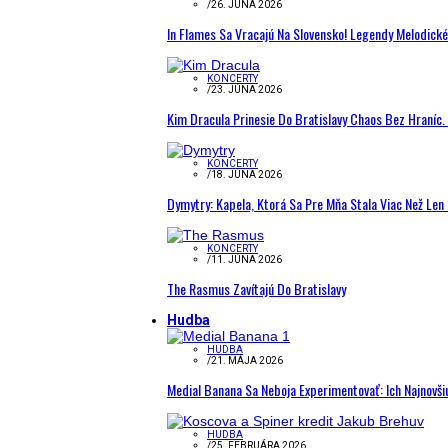
/
26. JÚNA 2026
In Flames Sa Vracajú Na Slovensko! Legendy Melodick
KONCERTY
/
23. JÚNA 2026
Kim Dracula Prinesie Do Bratislavy Chaos Bez Hraníc. 
KONCERTY
/
18. JÚNA 2026
Dymytry: Kapela, Ktorá Sa Pre Mňa Stala Viac Než Le
KONCERTY
/
11. JÚNA 2026
The Rasmus Zavítajú Do Bratislavy
Hudba
HUDBA
/
21. MÁJA 2026
Medial Banana Sa Neboja Experimentovať: Ich Najnovši
HUDBA
/
25. FEBRUÁRA 2026