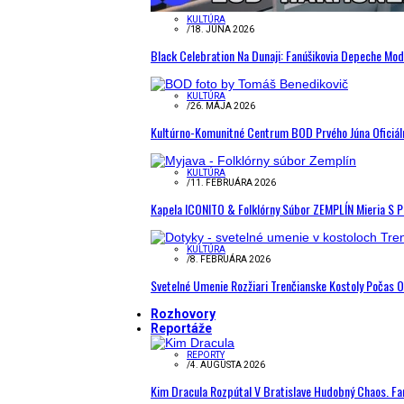
KULTÚRA
/
18. JÚNA 2026
Black Celebration Na Dunaji: Fanúšikovia Depeche Mo
KULTÚRA
/
26. MÁJA 2026
Kultúrno-Komunitné Centrum BOD Prvého Júna Oficiál
KULTÚRA
/
11. FEBRUÁRA 2026
Kapela ICONITO & Folklórny Súbor ZEMPLÍN Mieria S 
KULTÚRA
/
8. FEBRUÁRA 2026
Svetelné Umenie Rozžiari Trenčianske Kostoly Počas 
Rozhovory
Reportáže
REPORTY
/
4. AUGUSTA 2026
Kim Dracula Rozpútal V Bratislave Hudobný Chaos. Fanú