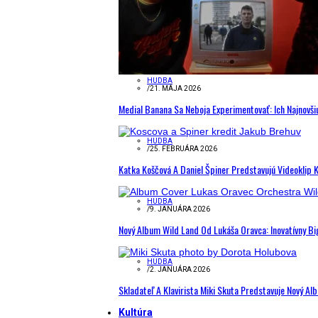
HUDBA
/
21. MÁJA 2026
Medial Banana Sa Neboja Experimentovať: Ich Najnovši
HUDBA
/
25. FEBRUÁRA 2026
Katka Koščová A Daniel Špiner Predstavujú Videoklip 
HUDBA
/
9. JANUÁRA 2026
Nový Album Wild Land Od Lukáša Oravca: Inovatívny B
HUDBA
/
2. JANUÁRA 2026
Skladateľ A Klavirista Miki Skuta Predstavuje Nový
Kultúra