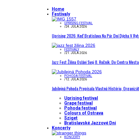
Home
Festivaly
UPRISING FESTIVAL
/
24. JÚLA 2026
Uprising 2026: Keď Bratislava Na Pár Dní Dýcha V R
FESTIVALY
/
21. JÚLA 2026
Jazz Fest Žilina Oslávi Svoj 8. Ročník. Do Centra Mest
POHODA FESTIVAL
/
12. JÚLA 2026
Jubilejná Pohoda Prepísala Vlastnú Históriu, Organizá
Uprising festival
Grape festival
Pohoda festival
Colours of Ostrava
Sziget
Bratislavské Jazzové Dni
Koncerty
KONCERTY