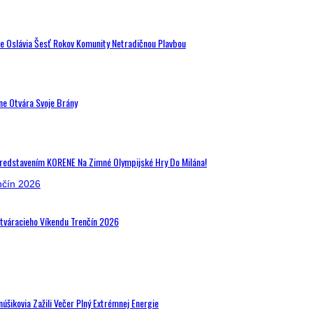
de Oslávia Šesť Rokov Komunity Netradičnou Plavbou
ne Otvára Svoje Brány
Predstavením KORENE Na Zimné Olympijské Hry Do Milána!
Otváracieho Víkendu Trenčín 2026
šikovia Zažili Večer Plný Extrémnej Energie