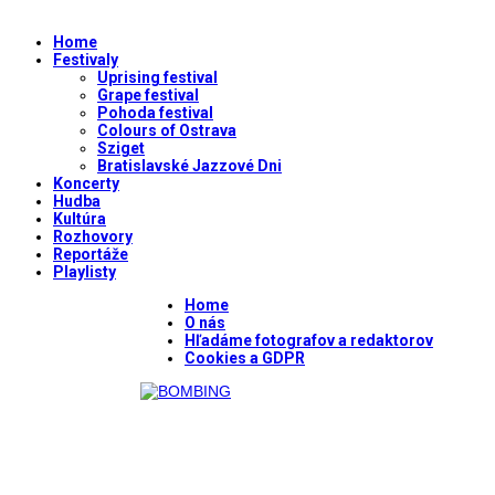
Home
Festivaly
Uprising festival
Grape festival
Pohoda festival
Colours of Ostrava
Sziget
Bratislavské Jazzové Dni
Koncerty
Hudba
Kultúra
Rozhovory
Reportáže
Playlisty
Home
O nás
Hľadáme fotografov a redaktorov
Cookies a GDPR