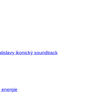
tislavy ikonický soundtrack
j energie