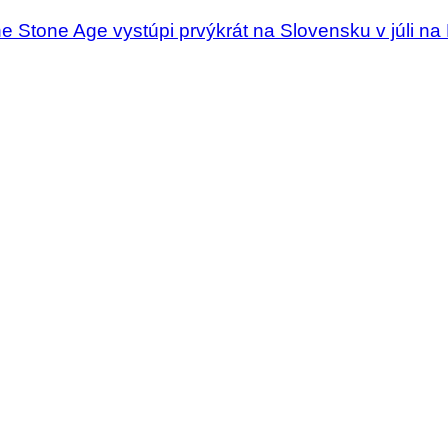
e Stone Age vystúpi prvýkrát na Slovensku v júli n