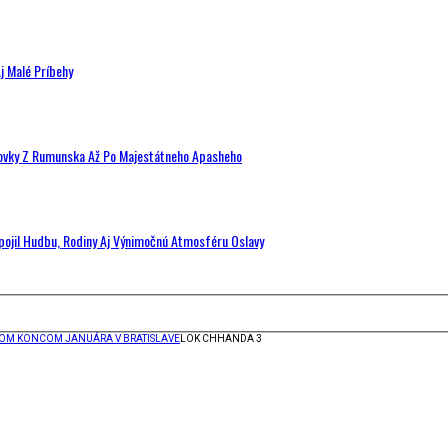
j Malé Príbehy
hovky Z Rumunska Až Po Majestátneho Apasheho
Spojil Hudbu, Rodiny Aj Výnimočnú Atmosféru Oslavy
COM KONCOM JANUÁRA V BRATISLAVE
LOK CHHANDA 3