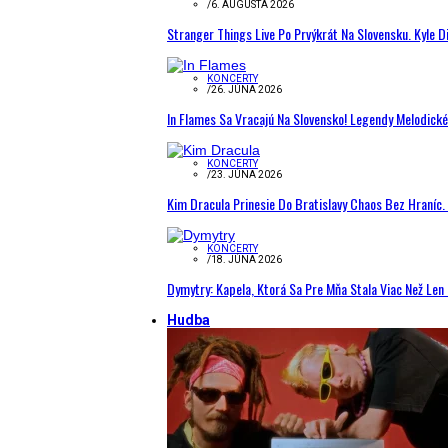
/
6. AUGUSTA 2026
Stranger Things Live Po Prvýkrát Na Slovensku. Kyle D
KONCERTY
/
26. JÚNA 2026
In Flames Sa Vracajú Na Slovensko! Legendy Melodick
KONCERTY
/
23. JÚNA 2026
Kim Dracula Prinesie Do Bratislavy Chaos Bez Hraníc. 
KONCERTY
/
18. JÚNA 2026
Dymytry: Kapela, Ktorá Sa Pre Mňa Stala Viac Než Le
Hudba