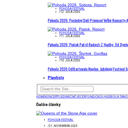
POHODA FESTIVAL
/
12. JÚLA 2026
Pohoda 2026: Posledný Deň Priniesol Veľké Koncerty A
POHODA FESTIVAL
/
11. JÚLA 2026
Pohoda 2026: Piatok Patril Radosti Z Hudby. Od Dyc
POHODA FESTIVAL
/
10. JÚLA 2026
Pohoda 2026 Odštartovala Naplno. Jubilejný Festival 
Playlisty
HOME
KONCERTY
JEDINEČNÉ VEČERY S INDICKOU HUDBOU A TAN
Ďalšie články
POHODA FESTIVAL
/
21. NOVEMBRA 2023