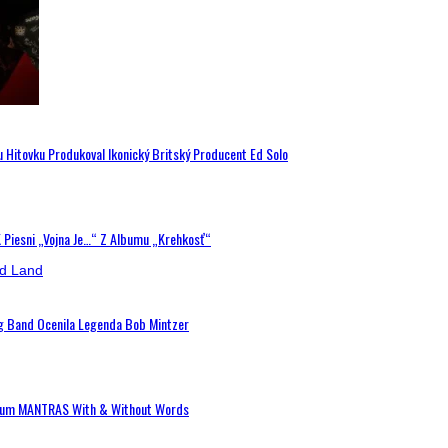
u Hitovku Produkoval Ikonický Britský Producent Ed Solo
K Piesni „Vojna Je…“ Z Albumu „Krehkosť“
ig Band Ocenila Legenda Bob Mintzer
 Album MANTRAS With & Without Words