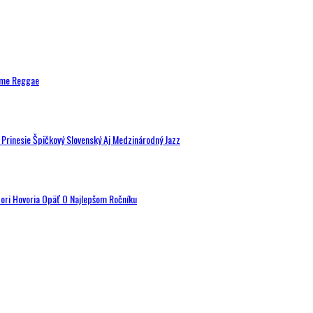
ytme Reggae
a Prinesie Špičkový Slovenský Aj Medzinárodný Jazz
tori Hovoria Opäť O Najlepšom Ročníku