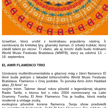
Izraelčan, ktorý urobil z kontrabasu populárny nástroj, Ír
zamilovaný do krétskej lýry, ghanský šaman, či srbský trubkár, ktorý
zdedil talent po otcovi. Tí všetci, ale aj mnohí ďalší budú hrdinami
World Music Festivalu Bratislava (WMFB), ktorý sa odohrá 13. –
16. septembra.
EL AMIR FLAMENCO TRIO
Uznávaný multiinštrumentalista a gitarový mág v žánri flamenco El
Amir bude jedným z lákadiel tohtoročného World Music Festivalu
Bratislava. Flamenco v čírej podobe. To ponúka Amir-John Haddad
alias „El Amir“ so
svojím triom. Takmer desať rokov pôsobil v legendárnej skupine
Radio Tarifa, s ktorou bol v roku 2004 nominovaný na Latin
Grammy. Tvorbu El Amir Flamenco Tria je hudba, ktorá mieša
moderné a vintage zvuky,
evokujúce pôvodné korene flamenca. Svoju show predviedli