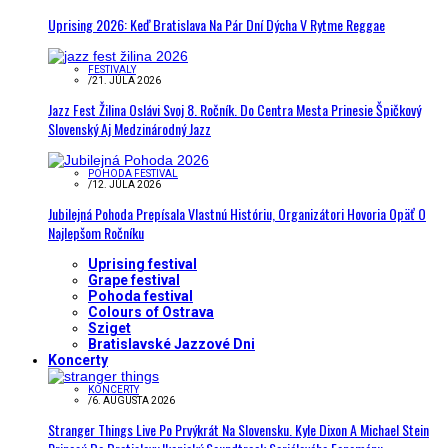
Uprising 2026: Keď Bratislava Na Pár Dní Dýcha V Rytme Reggae
FESTIVALY
/
21. JÚLA 2026
Jazz Fest Žilina Oslávi Svoj 8. Ročník. Do Centra Mesta Prinesie Špičkový
Slovenský Aj Medzinárodný Jazz
POHODA FESTIVAL
/
12. JÚLA 2026
Jubilejná Pohoda Prepísala Vlastnú Históriu, Organizátori Hovoria Opäť O
Najlepšom Ročníku
Uprising festival
Grape festival
Pohoda festival
Colours of Ostrava
Sziget
Bratislavské Jazzové Dni
Koncerty
KONCERTY
/
6. AUGUSTA 2026
Stranger Things Live Po Prvýkrát Na Slovensku. Kyle Dixon A Michael Stein