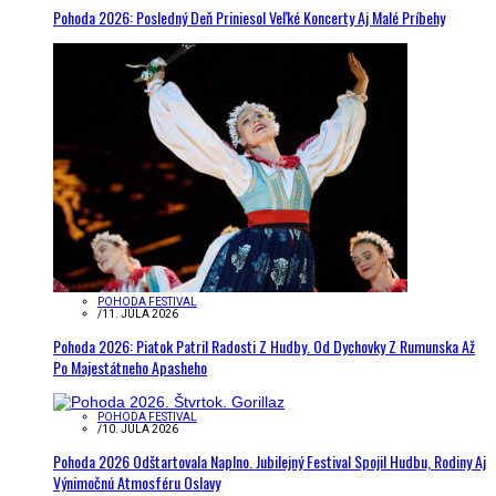
Pohoda 2026: Posledný Deň Priniesol Veľké Koncerty Aj Malé Príbehy
POHODA FESTIVAL
/
11. JÚLA 2026
Pohoda 2026: Piatok Patril Radosti Z Hudby. Od Dychovky Z Rumunska Až
Po Majestátneho Apasheho
POHODA FESTIVAL
/
10. JÚLA 2026
Pohoda 2026 Odštartovala Naplno. Jubilejný Festival Spojil Hudbu, Rodiny Aj
Výnimočnú Atmosféru Oslavy