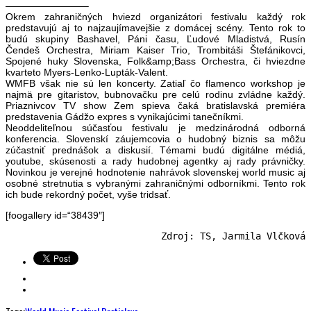
————————–
Okrem zahraničných hviezd organizátori festivalu každý rok
predstavujú aj to najzaujímavejšie z domácej scény. Tento rok to
budú skupiny Bashavel, Páni času, Ľudové Mladistvá, Rusín
Čendeš Orchestra, Miriam Kaiser Trio, Trombitáši Štefánikovci,
Spojené huky Slovenska, Folk&amp;Bass Orchestra, či hviezdne
kvarteto Myers-Lenko-Lupták-Valent.
WMFB však nie sú len koncerty. Zatiaľ čo flamenco workshop je
najmä pre gitaristov, bubnovačku pre celú rodinu zvládne každý.
Priaznivcov TV show Zem spieva čaká bratislavská premiéra
predstavenia Gádžo expres s vynikajúcimi tanečníkmi.
Neoddeliteľnou súčasťou festivalu je medzinárodná odborná
konferencia. Slovenskí záujemcovia o hudobný biznis sa môžu
zúčastniť prednášok a diskusií. Témami budú digitálne médiá,
youtube, skúsenosti a rady hudobnej agentky aj rady právničky.
Novinkou je verejné hodnotenie nahrávok slovenskej world music aj
osobné stretnutia s vybranými zahraničnými odborníkmi. Tento rok
ich bude rekordný počet, vyše tridsať.
[foogallery id=“38439″]
Zdroj: TS, Jarmila Vlčková