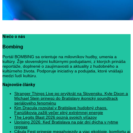
Niečo o nás
Bombing
Portál BOMBING sa orientuje na milovníkov hudby, umenia a
kultúry. Žije slovenskými kultúrnymi podujatiami, z ktorých prináša
reportáže, doplnené o zaujímavosti a aktuality z hudobného a
kultúrneho života. Podporuje iniciatívy a podujatia, ktoré vnášajú
medzi ľudí kultúru.
Najnovšie články
Stranger Things Live po prvýkrát na Slovensku. Kyle Dixon a
Michael Stein prinesú do Bratislavy ikonický soundtrack
seriálového fenoménu
Kim Dracula rozpútal v Bratislave hudobný chaos.
Fanúšikovia zažili večer plný extrémnej energie
The Legits Blast 2026 pozná svojich víťazov
Uprising 2026: Keď Bratislava na pár dní dýcha v rytme
reggae
Cibula Fest prinesie megahviezdy a viac ekológie, komfortu aj