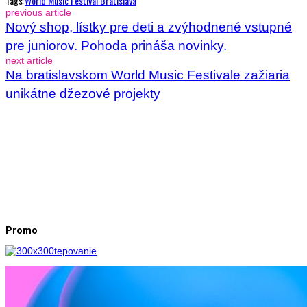
Tags:
World Music Festival Bratislava
previous article
Nový shop, lístky pre deti a zvýhodnené vstupné
pre juniorov. Pohoda prináša novinky.
next article
Na bratislavskom World Music Festivale zažiaria
unikátne džezové projekty
Promo