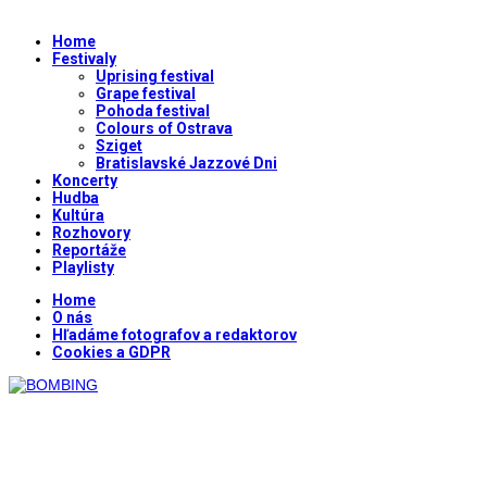
Home
Festivaly
Uprising festival
Grape festival
Pohoda festival
Colours of Ostrava
Sziget
Bratislavské Jazzové Dni
Koncerty
Hudba
Kultúra
Rozhovory
Reportáže
Playlisty
Home
O nás
Hľadáme fotografov a redaktorov
Cookies a GDPR