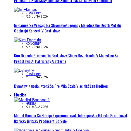
Prinesú Do Bratislavy Ikonický Soundtrack Seriálového Fenoménu
KONCERTY
/
26. JÚNA 2026
In Flames Sa Vracajú Na Slovensko! Legendy Melodického Death Metalu
Odohrajú Koncert V Bratislave
KONCERTY
/
23. JÚNA 2026
Kim Dracula Prinesie Do Bratislavy Chaos Bez Hraníc. V Majesticu Sa
Predstavia Aj Patriarchy A Etterna
KONCERTY
/
18. JÚNA 2026
Dymytry: Kapela, Ktorá Sa Pre Mňa Stala Viac Než Len Hudbou
Hudba
HUDBA
/
21. MÁJA 2026
Medial Banana Sa Neboja Experimentovať: Ich Najnovšiu Hitovku Produkoval
Ikonický Britský Producent Ed Solo