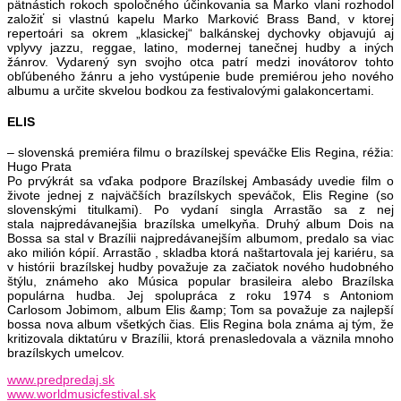
pätnástich rokoch spoločného účinkovania sa Marko vlani rozhodol
založiť si vlastnú kapelu Marko Marković Brass Band, v ktorej
repertoári sa okrem „klasickej“ balkánskej dychovky objavujú aj
vplyvy jazzu, reggae, latino, modernej tanečnej hudby a iných
žánrov. Vydarený syn svojho otca patrí medzi inovátorov tohto
obľúbeného žánru a jeho vystúpenie bude premiérou jeho nového
albumu a určite skvelou bodkou za festivalovými galakoncertami.
ELIS
– slovenská premiéra filmu o brazílskej speváčke Elis Regina, réžia:
Hugo Prata
Po prvýkrát sa vďaka podpore Brazílskej Ambasády uvedie film o
živote jednej z najväčších brazílskych speváčok, Elis Regine (so
slovenskými titulkami). Po vydaní singla Arrastão sa z nej
stala najpredávanejšia brazílska umelkyňa. Druhý album Dois na
Bossa sa stal v Brazílii najpredávanejším albumom, predalo sa viac
ako milión kópií. Arrastão , skladba ktorá naštartovala jej kariéru, sa
v histórii brazílskej hudby považuje za začiatok nového hudobného
štýlu, známeho ako Música popular brasileira alebo Brazílska
populárna hudba. Jej spolupráca z roku 1974 s Antoniom
Carlosom Jobimom, album Elis &amp; Tom sa považuje za najlepší
bossa nova album všetkých čias. Elis Regina bola známa aj tým, že
kritizovala diktatúru v Brazílii, ktorá prenasledovala a väznila mnoho
brazílskych umelcov.
www.predpredaj.sk
www.worldmusicfestival.sk