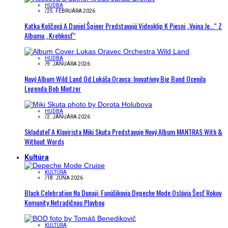
HUDBA
/
25. FEBRUÁRA 2026
Katka Koščová A Daniel Špiner Predstavujú Videoklip K Piesni „Vojna Je…“ Z
Albumu „Krehkosť“
HUDBA
/
9. JANUÁRA 2026
Nový Album Wild Land Od Lukáša Oravca: Inovatívny Big Band Ocenila
Legenda Bob Mintzer
HUDBA
/
2. JANUÁRA 2026
Skladateľ A Klavirista Miki Skuta Predstavuje Nový Album MANTRAS With &
Without Words
Kultúra
KULTÚRA
/
18. JÚNA 2026
Black Celebration Na Dunaji: Fanúšikovia Depeche Mode Oslávia Šesť Rokov
Komunity Netradičnou Plavbou
KULTÚRA