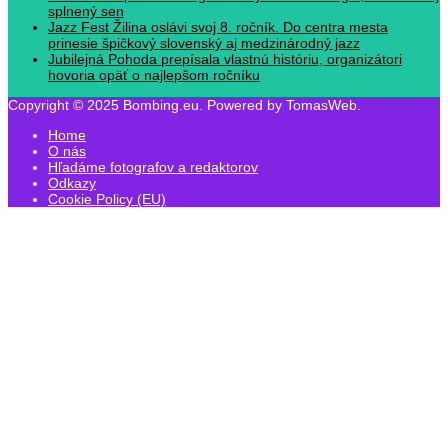
splnený sen
Jazz Fest Žilina oslávi svoj 8. ročník. Do centra mesta
prinesie špičkový slovenský aj medzinárodný jazz
Jubilejná Pohoda prepísala vlastnú históriu, organizátori
hovoria opäť o najlepšom ročníku
Copyright © 2025 Bombing.eu. Powered by TomasWeb.
Home
O nás
Hľadáme fotografov a redaktorov
Odkazy
Cookie Policy (EU)