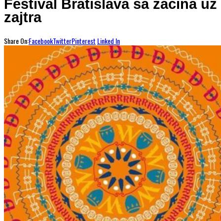
Festival Bratislava sa začína už
zajtra
Share On:
Facebook
Twitter
Pinterest
Linked In