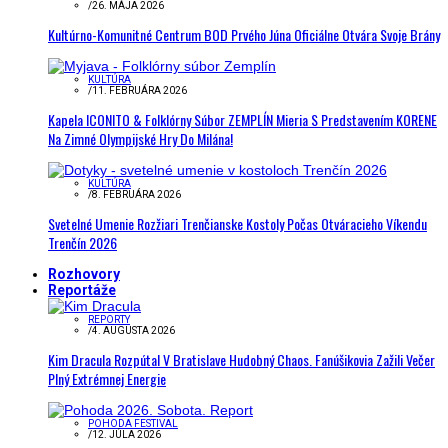
/
26. MÁJA 2026
Kultúrno-Komunitné Centrum BOD Prvého Júna Oficiálne Otvára Svoje Brány
KULTÚRA
/
11. FEBRUÁRA 2026
Kapela ICONITO & Folklórny Súbor ZEMPLÍN Mieria S Predstavením KORENE
Na Zimné Olympijské Hry Do Milána!
KULTÚRA
/
8. FEBRUÁRA 2026
Svetelné Umenie Rozžiari Trenčianske Kostoly Počas Otváracieho Víkendu
Trenčín 2026
Rozhovory
Reportáže
REPORTY
/
4. AUGUSTA 2026
Kim Dracula Rozpútal V Bratislave Hudobný Chaos. Fanúšikovia Zažili Večer
Plný Extrémnej Energie
POHODA FESTIVAL
/
12. JÚLA 2026