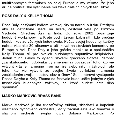
multižánrových festivaloch po celej Európe a my veríme, že jeho
druhé bratislavské vystúpenie mu získa ďalších nových fanúšikov.
ROSS DALY & KELLY THOMA
Ross Daly, nazývaný kráľom krétskej lýry sa narodil v Írsku. Predtým
ako sa definitívne usadil na Kréte, cestoval veľa po Blízkom
Východe, Strednej Ázii aj Indii. Od roku 2002 organizuje
hudobné workshopy na Kréte pod názvom Labyrinth, kde vyučuje
hudobníkov zo všetkých kútov sveta. Počas svojej hudobnej kariéry
nahral viac ako 30 albumov a účinkoval na stovkách koncertov po
Európe a Ázii. Ross Daly a jeho grécka manželka a spoluhráčka
Kelly Thoma sú pre svojich hudobných súputnikov inšpiráciou.
Jeden z ich žiakov to vyjadril slovami gréckeho filozofa Platóna:
„Za skutočného hudobníka by sme nemali považovať toho, kto vie
vytvoriť krásne harmónie hrou na lýre alebo iných nástrojoch, ale
toho, kto vie vytvoriť zo svojho života perfektnú harmóniu
zosúladením svojich pocitov, slov a činov.” Septembrové vystúpenie
Rossa Dalyho a Kelly Thoma na festivale bude určite jedným z tých
mystických hudobných zážitkov, na ktoré budete ešte dlho
spomínať.
MARKO MARKOVIĆ BRASS BAND
Marko Marković je iba tridsaťročný trúbkar, skladateľ a kapelník
vlastného dychového orchestra, ktorý začínal ešte ako tínedžer v
slávnom orchestri svojho otca Bobana Markovića. Po