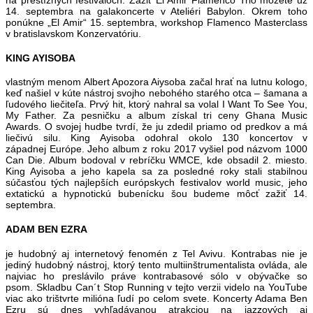
na prestížnych festivaloch. Zažiť El Amir Flamenco Trio môžete už
14. septembra na galakoncerte v Ateliéri Babylon. Okrem toho
ponúkne „El Amir“ 15. septembra, workshop Flamenco Masterclass
v bratislavskom Konzervatóriu.
KING AYISOBA
vlastným menom Albert Apozora Aiysoba začal hrať na lutnu kologo,
keď našiel v kúte nástroj svojho nebohého starého otca – šamana a
ľudového liečiteľa. Prvý hit, ktorý nahral sa volal I Want To See You,
My Father. Za pesničku a album získal tri ceny Ghana Music
Awards. O svojej hudbe tvrdí, že ju zdedil priamo od predkov a má
liečivú silu. King Ayisoba odohral okolo 130 koncertov v
západnej Európe. Jeho album z roku 2017 vyšiel pod názvom 1000
Can Die. Album bodoval v rebríčku WMCE, kde obsadil 2. miesto.
King Ayisoba a jeho kapela sa za posledné roky stali stabilnou
súčasťou tých najlepších európskych festivalov world music, jeho
extatickú a hypnotickú bubenícku šou budeme môcť zažiť 14.
septembra.
ADAM BEN EZRA
je hudobný aj internetový fenomén z Tel Avivu. Kontrabas nie je
jediný hudobný nástroj, ktorý tento multiinštrumentalista ovláda, ale
najviac ho preslávilo práve kontrabasové sólo v obývačke so
psom. Skladbu Can´t Stop Running v tejto verzii videlo na YouTube
viac ako trištvrte milióna ľudí po celom svete. Koncerty Adama Ben
Ezru sú dnes vyhľadávanou atrakciou na jazzových aj