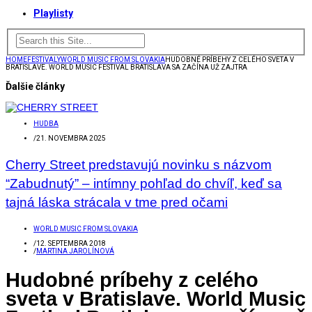
Playlisty
HOME
FESTIVALY
WORLD MUSIC FROM SLOVAKIA
HUDOBNÉ PRÍBEHY Z CELÉHO SVETA V
BRATISLAVE. WORLD MUSIC FESTIVAL BRATISLAVA SA ZAČÍNA UŽ ZAJTRA
Ďalšie články
HUDBA
/
21. NOVEMBRA 2025
Cherry Street predstavujú novinku s názvom
“Zabudnutý” – intímny pohľad do chvíľ, keď sa
tajná láska strácala v tme pred očami
WORLD MUSIC FROM SLOVAKIA
/
12. SEPTEMBRA 2018
/
MARTINA JAROLÍNOVÁ
Hudobné príbehy z celého
sveta v Bratislave. World Music