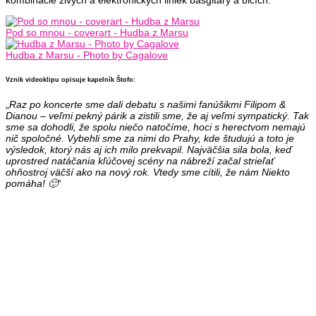
Pod so mnou - coverart - Hudba z Marsu
Hudba z Marsu - Photo by Cagalove
Vznik videoklipu opisuje kapelník
Štofo
:
„
Raz po koncerte sme dali debatu s našimi fanúšikmi Filipom &
Dianou – veľmi pekný párik a zistili sme, že aj veľmi sympatický. Tak
sme sa dohodli, že spolu niečo natočíme, hoci s herectvom nemajú
nič spoločné. Vybehli sme za nimi do Prahy, kde študujú a toto je
výsledok, ktorý nás aj ich milo prekvapil. Najväčšia sila bola, keď
uprostred natáčania kľúčovej scény na nábreží začal strieľať
ohňostroj väčší ako na nový rok. Vtedy sme cítili, že nám Niekto
pomáha! 🙂
“