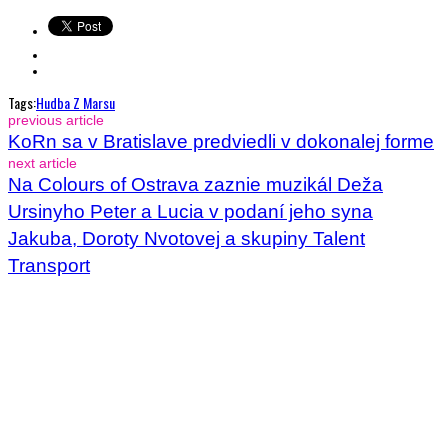
Tags:
Hudba Z Marsu
previous article
KoRn sa v Bratislave predviedli v dokonalej forme
next article
Na Colours of Ostrava zaznie muzikál Deža
Ursinyho Peter a Lucia v podaní jeho syna
Jakuba, Doroty Nvotovej a skupiny Talent
Transport