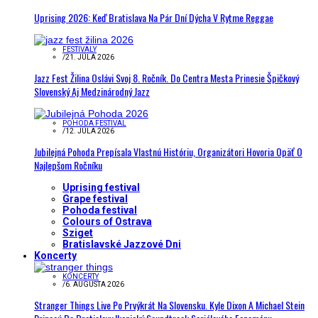
Uprising 2026: Keď Bratislava Na Pár Dní Dýcha V Rytme Reggae
FESTIVALY
/
21. JÚLA 2026
Jazz Fest Žilina Oslávi Svoj 8. Ročník. Do Centra Mesta Prinesie Špičkový
Slovenský Aj Medzinárodný Jazz
POHODA FESTIVAL
/
12. JÚLA 2026
Jubilejná Pohoda Prepísala Vlastnú Históriu, Organizátori Hovoria Opäť O
Najlepšom Ročníku
Uprising festival
Grape festival
Pohoda festival
Colours of Ostrava
Sziget
Bratislavské Jazzové Dni
Koncerty
KONCERTY
/
6. AUGUSTA 2026
Stranger Things Live Po Prvýkrát Na Slovensku. Kyle Dixon A Michael Stein