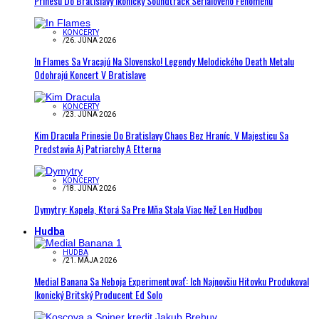
Prinesú Do Bratislavy Ikonický Soundtrack Seriálového Fenoménu
KONCERTY
/
26. JÚNA 2026
In Flames Sa Vracajú Na Slovensko! Legendy Melodického Death Metalu
Odohrajú Koncert V Bratislave
KONCERTY
/
23. JÚNA 2026
Kim Dracula Prinesie Do Bratislavy Chaos Bez Hraníc. V Majesticu Sa
Predstavia Aj Patriarchy A Etterna
KONCERTY
/
18. JÚNA 2026
Dymytry: Kapela, Ktorá Sa Pre Mňa Stala Viac Než Len Hudbou
Hudba
HUDBA
/
21. MÁJA 2026
Medial Banana Sa Neboja Experimentovať: Ich Najnovšiu Hitovku Produkoval
Ikonický Britský Producent Ed Solo