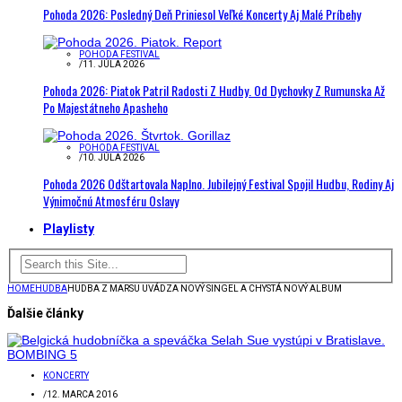
Pohoda 2026: Posledný Deň Priniesol Veľké Koncerty Aj Malé Príbehy
POHODA FESTIVAL
/
11. JÚLA 2026
Pohoda 2026: Piatok Patril Radosti Z Hudby. Od Dychovky Z Rumunska Až
Po Majestátneho Apasheho
POHODA FESTIVAL
/
10. JÚLA 2026
Pohoda 2026 Odštartovala Naplno. Jubilejný Festival Spojil Hudbu, Rodiny Aj
Výnimočnú Atmosféru Oslavy
Playlisty
HOME
HUDBA
HUDBA Z MARSU UVÁDZA NOVÝ SINGEL A CHYSTÁ NOVÝ ALBUM
Ďalšie články
KONCERTY
/
12. MARCA 2016