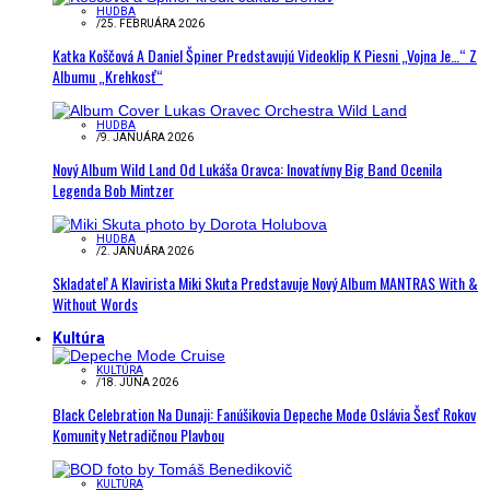
HUDBA
/
25. FEBRUÁRA 2026
Katka Koščová A Daniel Špiner Predstavujú Videoklip K Piesni „Vojna Je…“ Z
Albumu „Krehkosť“
HUDBA
/
9. JANUÁRA 2026
Nový Album Wild Land Od Lukáša Oravca: Inovatívny Big Band Ocenila
Legenda Bob Mintzer
HUDBA
/
2. JANUÁRA 2026
Skladateľ A Klavirista Miki Skuta Predstavuje Nový Album MANTRAS With &
Without Words
Kultúra
KULTÚRA
/
18. JÚNA 2026
Black Celebration Na Dunaji: Fanúšikovia Depeche Mode Oslávia Šesť Rokov
Komunity Netradičnou Plavbou
KULTÚRA