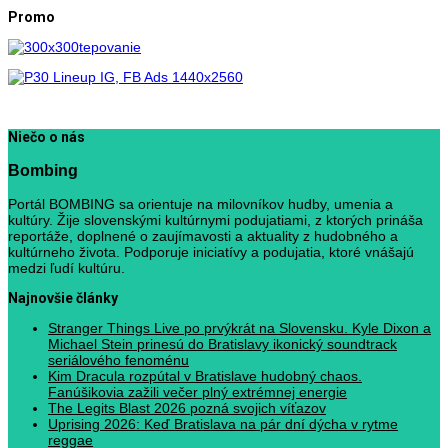
Promo
Niečo o nás
Bombing
Portál BOMBING sa orientuje na milovníkov hudby, umenia a
kultúry. Žije slovenskými kultúrnymi podujatiami, z ktorých prináša
reportáže, doplnené o zaujímavosti a aktuality z hudobného a
kultúrneho života. Podporuje iniciatívy a podujatia, ktoré vnášajú
medzi ľudí kultúru.
Najnovšie články
Stranger Things Live po prvýkrát na Slovensku. Kyle Dixon a
Michael Stein prinesú do Bratislavy ikonický soundtrack
seriálového fenoménu
Kim Dracula rozpútal v Bratislave hudobný chaos.
Fanúšikovia zažili večer plný extrémnej energie
The Legits Blast 2026 pozná svojich víťazov
Uprising 2026: Keď Bratislava na pár dní dýcha v rytme
reggae