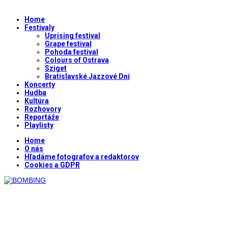
Home
Festivaly
Uprising festival
Grape festival
Pohoda festival
Colours of Ostrava
Sziget
Bratislavské Jazzové Dni
Koncerty
Hudba
Kultúra
Rozhovory
Reportáže
Playlisty
Home
O nás
Hľadáme fotografov a redaktorov
Cookies a GDPR