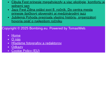
Cibula Fest prinesie megahviezdy a viac ekológie, komfortu aj
splnený sen
Jazz Fest Žilina oslávi svoj 8. ročník. Do centra mesta
prinesie špičkový slovenský aj medzinárodný jazz
Jubilejná Pohoda prepísala vlastnú históriu, organizátori
hovoria opäť o najlepšom ročníku
Copyright © 2025 Bombing.eu. Powered by TomasWeb.
Home
O nás
Hľadáme fotografov a redaktorov
Odkazy
Cookie Policy (EU)