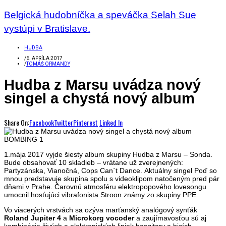
Belgická hudobníčka a speváčka Selah Sue
vystúpi v Bratislave.
HUDBA
/
6. APRÍLA 2017
/
TOMÁŠ ORMANDY
Hudba z Marsu uvádza nový
singel a chystá nový album
Share On:
Facebook
Twitter
Pinterest
Linked In
1.mája 2017 vyjde šiesty album skupiny Hudba z Marsu – Sonda.
Bude obsahovať 10 skladieb – vrátane už zverejnených:
Partyzánska, Vianočná, Cops Can`t Dance. Aktuálny singel Poď so
mnou predstavuje skupina spolu s videoklipom natočeným pred pár
dňami v Prahe. Čarovnú atmosféru elektropopového lovesongu
umocnil hosťujúci vibrafonista Stroon známy zo skupiny PPE.
Vo viacerých vrstvách sa ozýva marťanský analógový synťák
Roland
Jupiter
4
a
Microkorg vocoder
a zaujímavosťou sú aj
kombinácie živých a elektronických liniek basgitary a bicích.