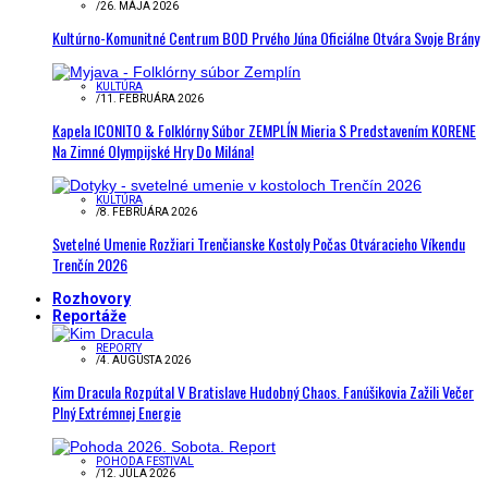
/
26. MÁJA 2026
Kultúrno-Komunitné Centrum BOD Prvého Júna Oficiálne Otvára Svoje Brány
KULTÚRA
/
11. FEBRUÁRA 2026
Kapela ICONITO & Folklórny Súbor ZEMPLÍN Mieria S Predstavením KORENE
Na Zimné Olympijské Hry Do Milána!
KULTÚRA
/
8. FEBRUÁRA 2026
Svetelné Umenie Rozžiari Trenčianske Kostoly Počas Otváracieho Víkendu
Trenčín 2026
Rozhovory
Reportáže
REPORTY
/
4. AUGUSTA 2026
Kim Dracula Rozpútal V Bratislave Hudobný Chaos. Fanúšikovia Zažili Večer
Plný Extrémnej Energie
POHODA FESTIVAL
/
12. JÚLA 2026