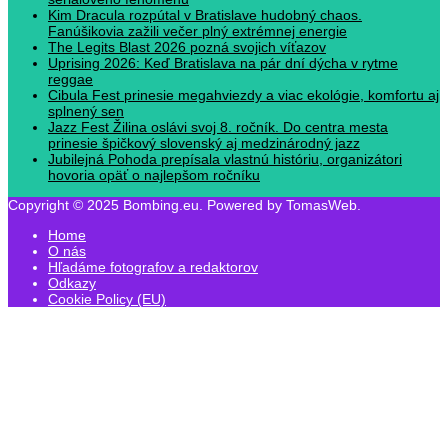
Kim Dracula rozpútal v Bratislave hudobný chaos.
Fanúšikovia zažili večer plný extrémnej energie
The Legits Blast 2026 pozná svojich víťazov
Uprising 2026: Keď Bratislava na pár dní dýcha v rytme
reggae
Cibula Fest prinesie megahviezdy a viac ekológie, komfortu aj
splnený sen
Jazz Fest Žilina oslávi svoj 8. ročník. Do centra mesta
prinesie špičkový slovenský aj medzinárodný jazz
Jubilejná Pohoda prepísala vlastnú históriu, organizátori
hovoria opäť o najlepšom ročníku
Copyright © 2025 Bombing.eu. Powered by TomasWeb.
Home
O nás
Hľadáme fotografov a redaktorov
Odkazy
Cookie Policy (EU)