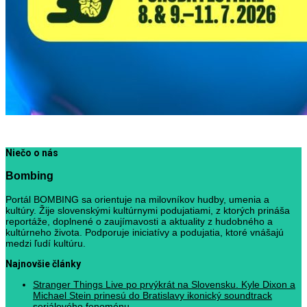
Niečo o nás
Bombing
Portál BOMBING sa orientuje na milovníkov hudby, umenia a
kultúry. Žije slovenskými kultúrnymi podujatiami, z ktorých prináša
reportáže, doplnené o zaujímavosti a aktuality z hudobného a
kultúrneho života. Podporuje iniciatívy a podujatia, ktoré vnášajú
medzi ľudí kultúru.
Najnovšie články
Stranger Things Live po prvýkrát na Slovensku. Kyle Dixon a
Michael Stein prinesú do Bratislavy ikonický soundtrack
seriálového fenoménu