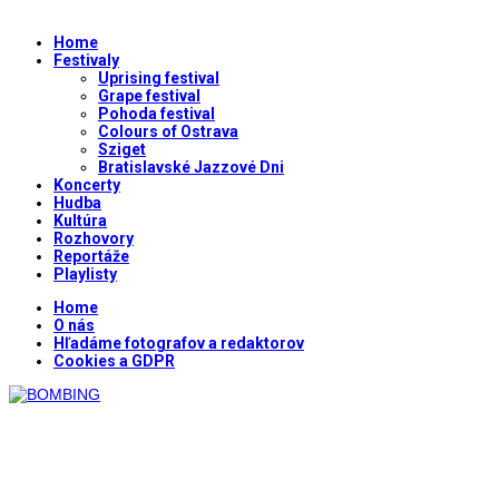
Home
Festivaly
Uprising festival
Grape festival
Pohoda festival
Colours of Ostrava
Sziget
Bratislavské Jazzové Dni
Koncerty
Hudba
Kultúra
Rozhovory
Reportáže
Playlisty
Home
O nás
Hľadáme fotografov a redaktorov
Cookies a GDPR