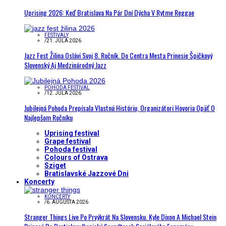
Uprising 2026: Keď Bratislava Na Pár Dní Dýcha V Rytme Reggae
FESTIVALY
/
21. JÚLA 2026
Jazz Fest Žilina Oslávi Svoj 8. Ročník. Do Centra Mesta Prinesie Špičkový
Slovenský Aj Medzinárodný Jazz
POHODA FESTIVAL
/
12. JÚLA 2026
Jubilejná Pohoda Prepísala Vlastnú Históriu, Organizátori Hovoria Opäť O
Najlepšom Ročníku
Uprising festival
Grape festival
Pohoda festival
Colours of Ostrava
Sziget
Bratislavské Jazzové Dni
Koncerty
KONCERTY
/
6. AUGUSTA 2026
Stranger Things Live Po Prvýkrát Na Slovensku. Kyle Dixon A Michael Stein