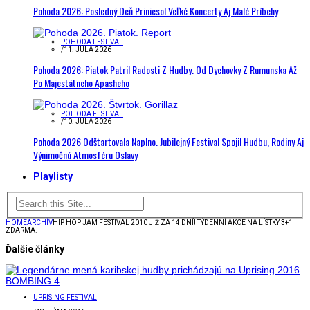
Pohoda 2026: Posledný Deň Priniesol Veľké Koncerty Aj Malé Príbehy
POHODA FESTIVAL
/
11. JÚLA 2026
Pohoda 2026: Piatok Patril Radosti Z Hudby. Od Dychovky Z Rumunska Až
Po Majestátneho Apasheho
POHODA FESTIVAL
/
10. JÚLA 2026
Pohoda 2026 Odštartovala Naplno. Jubilejný Festival Spojil Hudbu, Rodiny Aj
Výnimočnú Atmosféru Oslavy
Playlisty
HOME
ARCHÍV
HIP HOP JAM FESTIVAL 2010 JIŽ ZA 14 DNÍ! TÝDENNÍ AKCE NA LÍSTKY 3+1
ZDARMA.
Ďalšie články
UPRISING FESTIVAL