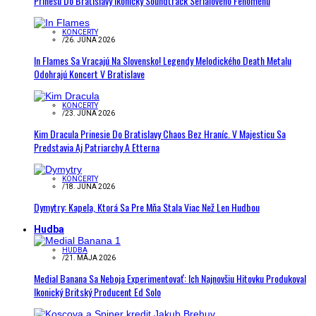
Prinesú Do Bratislavy Ikonický Soundtrack Seriálového Fenoménu
KONCERTY
/
26. JÚNA 2026
In Flames Sa Vracajú Na Slovensko! Legendy Melodického Death Metalu
Odohrajú Koncert V Bratislave
KONCERTY
/
23. JÚNA 2026
Kim Dracula Prinesie Do Bratislavy Chaos Bez Hraníc. V Majesticu Sa
Predstavia Aj Patriarchy A Etterna
KONCERTY
/
18. JÚNA 2026
Dymytry: Kapela, Ktorá Sa Pre Mňa Stala Viac Než Len Hudbou
Hudba
HUDBA
/
21. MÁJA 2026
Medial Banana Sa Neboja Experimentovať: Ich Najnovšiu Hitovku Produkoval
Ikonický Britský Producent Ed Solo