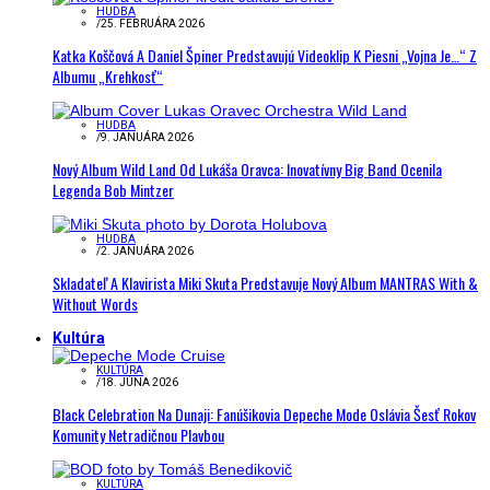
HUDBA
/
25. FEBRUÁRA 2026
Katka Koščová A Daniel Špiner Predstavujú Videoklip K Piesni „Vojna Je…“ Z
Albumu „Krehkosť“
HUDBA
/
9. JANUÁRA 2026
Nový Album Wild Land Od Lukáša Oravca: Inovatívny Big Band Ocenila
Legenda Bob Mintzer
HUDBA
/
2. JANUÁRA 2026
Skladateľ A Klavirista Miki Skuta Predstavuje Nový Album MANTRAS With &
Without Words
Kultúra
KULTÚRA
/
18. JÚNA 2026
Black Celebration Na Dunaji: Fanúšikovia Depeche Mode Oslávia Šesť Rokov
Komunity Netradičnou Plavbou
KULTÚRA