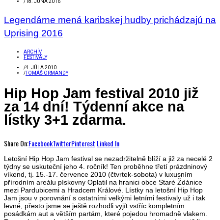
/
18. JÚNA 2016
Legendárne mená karibskej hudby prichádzajú na
Uprising 2016
ARCHÍV
FESTIVALY
/
4. JÚLA 2010
/
TOMÁŠ ORMANDY
Hip Hop Jam festival 2010 již
za 14 dní! Týdenní akce na
lístky 3+1 zdarma.
Share On:
Facebook
Twitter
Pinterest
Linked In
Letošní Hip Hop Jam festival se nezadržitelně blíží a již za necelé 2
týdny se uskuteční jeho 4. ročník! Ten proběhne třetí prázdninový
víkend, tj. 15.-17. července 2010 (čtvrtek-sobota) v luxusním
přírodním areálu pískovny Oplatil na hranici obce Staré Ždánice
mezi Pardubicemi a Hradcem Králové. Lístky na letošní Hip Hop
Jam jsou v porovnání s ostatními velkými letními festivaly už i tak
levné, přesto jsme se ještě rozhodli vyjít vstříc kompletním
posádkám aut a větším partám, které pojedou hromadně vlakem.