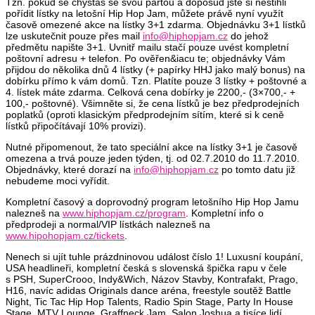
Tzn. pokud se chystáš se svou partou a doposud jste si nestihli
pořídit lístky na letošní Hip Hop Jam, můžete právě nyní využít
časově omezené akce na lístky 3+1 zdarma. Objednávku 3+1 lístků
lze uskutečnit pouze přes mail
info@hiphopjam.cz
do jehož
předmětu napište 3+1. Uvnitř mailu stačí pouze uvést kompletní
poštovní adresu + telefon. Po ověřen&iacu te; objednávky Vám
přijdou do několika dnů 4 lístky (+ papírky HHJ jako malý bonus) na
dobírku přímo k vám domů. Tzn. Platíte pouze 3 lístky + poštovné a
4. lístek máte zdarma. Celková cena dobírky je 2200,- (3×700,- +
100,- poštovné). Všimněte si, že cena lístků je bez předprodejních
poplatků (oproti klasickým předprodejním sítím, které si k ceně
lístků připočítávají 10% provizi).
Nutné připomenout, že tato speciální akce na lístky 3+1 je časově
omezena a trvá pouze jeden týden, tj. od 02.7.2010 do 11.7.2010.
Objednávky, které dorazí na
info@hiphopjam.cz
po tomto datu již
nebudeme moci vyřídit.
Kompletní časový a doprovodný program letošního Hip Hop Jamu
nalezneš na
www.hiphopjam.cz/program
. Kompletní info o
předprodeji a normal/VIP lístkách nalezneš na
www.hipohopjam.cz/tickets
.
Nenech si ujít tuhle prázdninovou událost číslo 1! Luxusní koupání,
USA headlineři, kompletní česká s slovenská špička rapu v čele
s PSH, SuperCrooo, Indy&Wich, Názov Stavby, Kontrafakt, Prago,
H16, navíc adidas Originals dance aréna, freestyle soutěž Battle
Night, Tic Tac Hip Hop Talents, Radio Spin Stage, Party In House
Stage, MTV Lounge, Graffneck Jam, Salon Joshua a tisíce lidí