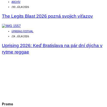
ARCHÍV
/
30. JÚLA 2026
The Legits Blast 2026 pozná svojich víťazov
UPRISING FESTIVAL
/
24. JÚLA 2026
Uprising 2026: Keď Bratislava na pár dní dýcha v
rytme reggae
Promo