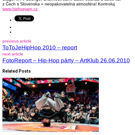
z Čech s Slovenska = neopakovatelná atmosféra! Kontroluj
www.hiphopjam.cz
.
previous article
ToToJeHipHop 2010 – report
next article
FotoReport – Hip-Hop párty – ArtKlub 26.06.2010
Related Posts