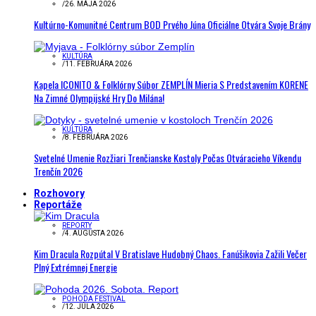
/
26. MÁJA 2026
Kultúrno-Komunitné Centrum BOD Prvého Júna Oficiálne Otvára Svoje Brány
KULTÚRA
/
11. FEBRUÁRA 2026
Kapela ICONITO & Folklórny Súbor ZEMPLÍN Mieria S Predstavením KORENE
Na Zimné Olympijské Hry Do Milána!
KULTÚRA
/
8. FEBRUÁRA 2026
Svetelné Umenie Rozžiari Trenčianske Kostoly Počas Otváracieho Víkendu
Trenčín 2026
Rozhovory
Reportáže
REPORTY
/
4. AUGUSTA 2026
Kim Dracula Rozpútal V Bratislave Hudobný Chaos. Fanúšikovia Zažili Večer
Plný Extrémnej Energie
POHODA FESTIVAL
/
12. JÚLA 2026