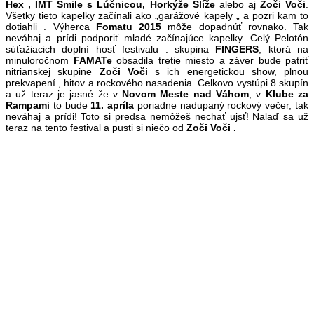
Hex , IMT Smile s Lúčnicou, Horkýže Slíže
alebo aj
Zoči Voči
.
Všetky tieto kapelky začínali ako „garážové kapely „ a pozri kam to
dotiahli . Výherca
Fomatu 2015
môže dopadnúť rovnako. Tak
neváhaj a prídi podporiť mladé začínajúce kapelky. Celý Pelotón
súťažiacich doplní hosť festivalu : skupina
FINGERS
, ktorá na
minuloročnom
FAMATe
obsadila tretie miesto a záver bude patriť
nitrianskej skupine
Zoči Voči
s ich energetickou show, plnou
prekvapení , hitov a rockového nasadenia. Celkovo vystúpi 8 skupín
a už teraz je jasné že v
Novom Meste nad Váhom
, v
Klube za
Rampami
to bude
11. apríla
poriadne nadupaný rockový večer, tak
neváhaj a prídi! Toto si predsa nemôžeš nechať ujsť! Nalaď sa už
teraz na tento festival a pusti si niečo od
Zoči Voči .