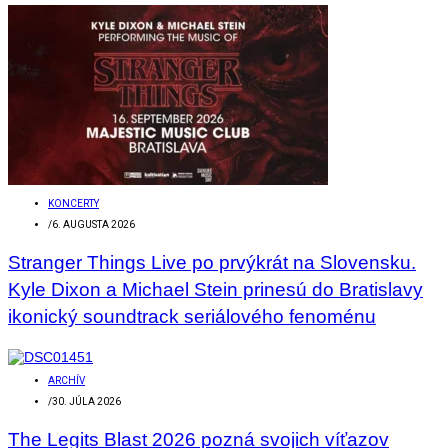
KONCERTY
/
6. AUGUSTA 2026
Stranger Things Live po prvýkrát na Slovensku.
Kyle Dixon a Michael Stein prinesú do Bratislavy
ikonický soundtrack seriálového fenoménu
ARCHÍV
/
30. JÚLA 2026
The Legits Blast 2026 pozná svojich víťazov