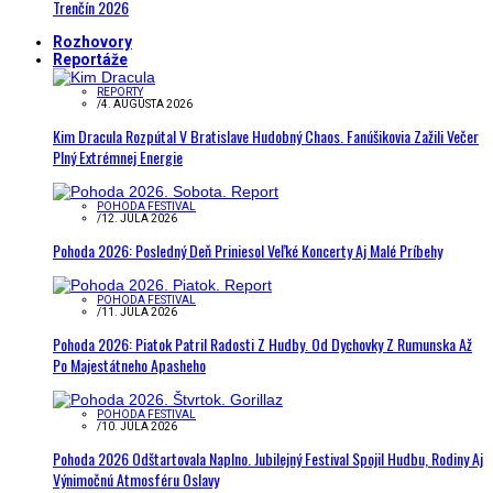
Trenčín 2026
Rozhovory
Reportáže
REPORTY
/
4. AUGUSTA 2026
Kim Dracula Rozpútal V Bratislave Hudobný Chaos. Fanúšikovia Zažili Večer
Plný Extrémnej Energie
POHODA FESTIVAL
/
12. JÚLA 2026
Pohoda 2026: Posledný Deň Priniesol Veľké Koncerty Aj Malé Príbehy
POHODA FESTIVAL
/
11. JÚLA 2026
Pohoda 2026: Piatok Patril Radosti Z Hudby. Od Dychovky Z Rumunska Až
Po Majestátneho Apasheho
POHODA FESTIVAL
/
10. JÚLA 2026
Pohoda 2026 Odštartovala Naplno. Jubilejný Festival Spojil Hudbu, Rodiny Aj
Výnimočnú Atmosféru Oslavy