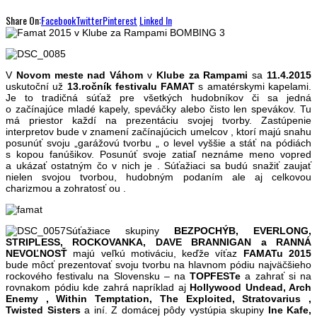
Share On:
Facebook
Twitter
Pinterest
Linked In
V
Novom meste nad Váhom
v
Klube za Rampami
sa
11.4.2015
uskutoční už
13.ročník festivalu FAMAT
s amatérskymi kapelami.
Je to tradičná súťaž pre všetkých hudobníkov či sa jedná
o začínajúce mladé kapely, speváčky alebo čisto len spevákov. Tu
má priestor každí na prezentáciu svojej tvorby. Zastúpenie
interpretov bude v znamení začínajúcich umelcov , ktorí majú snahu
posunúť svoju „garážovú tvorbu „ o level vyššie a stáť na pódiách
s kopou fanúšikov. Posunúť svoje zatiaľ neznáme meno vopred
a ukázať ostatným čo v nich je . Súťažiaci sa budú snažiť zaujať
nielen svojou tvorbou, hudobným podaním ale aj celkovou
charizmou a zohratosť ou .
Súťažiace skupiny
BEZPOCHÝB, EVERLONG,
STRIPLESS, ROCKOVANKA, DAVE BRANNIGAN a RANNÁ
NEVOĽNOSŤ
majú veľkú motiváciu, keďže víťaz
FAMATu
2015
bude môcť prezentovať svoju tvorbu na hlavnom pódiu najväčšieho
rockového festivalu na Slovensku – na
TOPFEST
e
a zahrať si na
rovnakom pódiu kde zahrá napríklad aj
Hollywood Undead, Arch
Enemy , Within Temptation, The Exploited, Stratovarius ,
Twisted Sisters
a iní. Z domácej pôdy vystúpia skupiny
Ine Kafe,