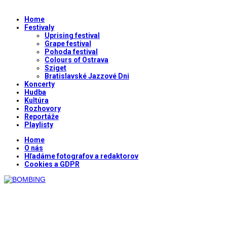
Home
Festivaly
Uprising festival
Grape festival
Pohoda festival
Colours of Ostrava
Sziget
Bratislavské Jazzové Dni
Koncerty
Hudba
Kultúra
Rozhovory
Reportáže
Playlisty
Home
O nás
Hľadáme fotografov a redaktorov
Cookies a GDPR