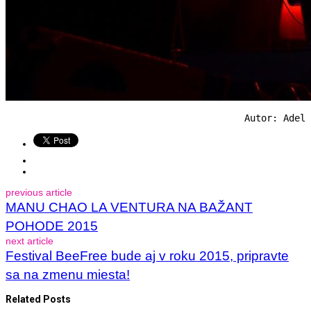
Autor: Adel
previous article
MANU CHAO LA VENTURA NA BAŽANT
POHODE 2015
next article
Festival BeeFree bude aj v roku 2015, pripravte
sa na zmenu miesta!
Related Posts