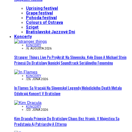
Uprising festival
Grape festival
Pohoda festival
Colours of Ostrava
Sziget
Bratislavské Jazzové Dni
Koncerty
KONCERTY
/
6. AUGUSTA 2026
Stranger Things Live Po Prvýkrát Na Slovensku. Kyle Dixon A Michael Stein
Prinesú Do Bratislavy Ikonický Soundtrack Seriálového Fenoménu
KONCERTY
/
26. JÚNA 2026
In Flames Sa Vracajú Na Slovensko! Legendy Melodického Death Metalu
Odohrajú Koncert V Bratislave
KONCERTY
/
23. JÚNA 2026
Kim Dracula Prinesie Do Bratislavy Chaos Bez Hraníc. V Majesticu Sa
Predstavia Aj Patriarchy A Etterna