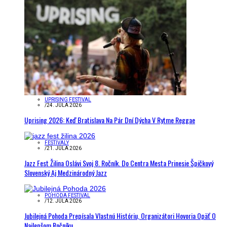
UPRISING FESTIVAL
/
24. JÚLA 2026
Uprising 2026: Keď Bratislava Na Pár Dní Dýcha V Rytme Reggae
FESTIVALY
/
21. JÚLA 2026
Jazz Fest Žilina Oslávi Svoj 8. Ročník. Do Centra Mesta Prinesie Špičkový
Slovenský Aj Medzinárodný Jazz
POHODA FESTIVAL
/
12. JÚLA 2026
Jubilejná Pohoda Prepísala Vlastnú Históriu, Organizátori Hovoria Opäť O
Najlepšom Ročníku