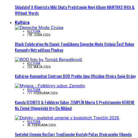
Skladateľ A Klavirista Miki Skuta Predstavuje Nový Album MANTRAS With &
Without Words
Kultúra
KULTÚRA
/
18. JÚNA 2026
Black Celebration Na Dunaji: Fanúšikovia Depeche Mode Oslávia Šesť Rokov
Komunity Netradičnou Plavbou
KULTÚRA
/
26. MÁJA 2026
Kultúrno-Komunitné Centrum BOD Prvého Júna Oficiálne Otvára Svoje Brány
KULTÚRA
/
11. FEBRUÁRA 2026
Kapela ICONITO & Folklórny Súbor ZEMPLÍN Mieria S Predstavením KORENE
Na Zimné Olympijské Hry Do Milána!
KULTÚRA
/
8. FEBRUÁRA 2026
Svetelné Umenie Rozžiari Trenčianske Kostoly Počas Otváracieho Víkendu