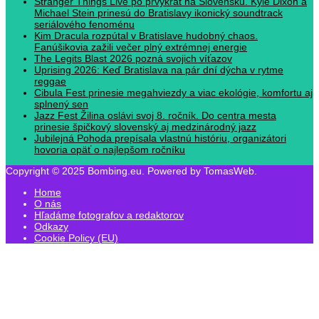
Stranger Things Live po prvýkrát na Slovensku. Kyle Dixon a
Michael Stein prinesú do Bratislavy ikonický soundtrack
seriálového fenoménu
Kim Dracula rozpútal v Bratislave hudobný chaos.
Fanúšikovia zažili večer plný extrémnej energie
The Legits Blast 2026 pozná svojich víťazov
Uprising 2026: Keď Bratislava na pár dní dýcha v rytme
reggae
Cibula Fest prinesie megahviezdy a viac ekológie, komfortu aj
splnený sen
Jazz Fest Žilina oslávi svoj 8. ročník. Do centra mesta
prinesie špičkový slovenský aj medzinárodný jazz
Jubilejná Pohoda prepísala vlastnú históriu, organizátori
hovoria opäť o najlepšom ročníku
Copyright © 2025 Bombing.eu. Powered by TomasWeb.
Home
O nás
Hľadáme fotografov a redaktorov
Odkazy
Cookie Policy (EU)