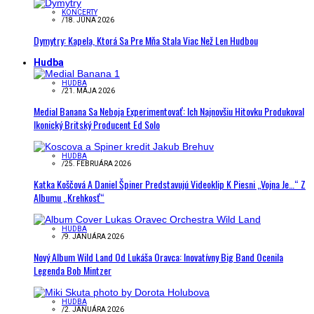
KONCERTY
/
18. JÚNA 2026
Dymytry: Kapela, Ktorá Sa Pre Mňa Stala Viac Než Len Hudbou
Hudba
HUDBA
/
21. MÁJA 2026
Medial Banana Sa Neboja Experimentovať: Ich Najnovšiu Hitovku Produkoval
Ikonický Britský Producent Ed Solo
HUDBA
/
25. FEBRUÁRA 2026
Katka Koščová A Daniel Špiner Predstavujú Videoklip K Piesni „Vojna Je…“ Z
Albumu „Krehkosť“
HUDBA
/
9. JANUÁRA 2026
Nový Album Wild Land Od Lukáša Oravca: Inovatívny Big Band Ocenila
Legenda Bob Mintzer
HUDBA
/
2. JANUÁRA 2026