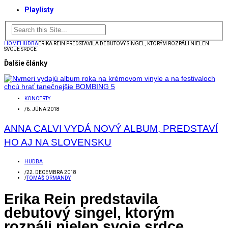
Playlisty
HOME
HUDBA
ERIKA REIN PREDSTAVILA DEBUTOVÝ SINGEL, KTORÝM ROZPÁLI NIELEN
SVOJE SRDCE
Ďalšie články
KONCERTY
/
6. JÚNA 2018
ANNA CALVI VYDÁ NOVÝ ALBUM, PREDSTAVÍ
HO AJ NA SLOVENSKU
HUDBA
/
22. DECEMBRA 2018
/
TOMÁŠ ORMANDY
Erika Rein predstavila
debutový singel, ktorým
rozpáli nielen svoje srdce