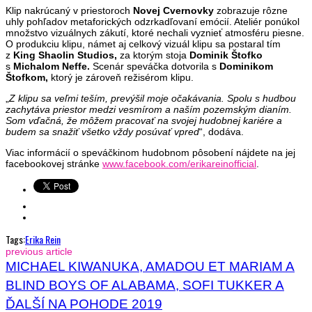
Klip nakrúcaný v priestoroch
Novej Cvernovky
zobrazuje rôzne
uhly pohľadov metaforických odzrkadľovaní emócií. Ateliér ponúkol
množstvo vizuálnych zákutí, ktoré nechali vyznieť atmosféru piesne.
O produkciu klipu, námet aj celkový vizuál klipu sa postaral tím
z
King Shaolin Studios,
za ktorým stoja
Dominik Štofko
s
Michalom Neffe.
Scenár speváčka dotvorila s
Dominikom
Štofkom,
ktorý je zároveň režisérom klipu.
„
Z klipu sa veľmi teším, prevýšil moje očakávania. Spolu s hudbou
zachytáva priestor medzi vesmírom a naším pozemským dianím.
Som vďačná, že môžem pracovať na svojej hudobnej kariére a
budem sa snažiť všetko vždy posúvať vpred
“, dodáva.
Viac informácií o speváčkinom hudobnom pôsobení nájdete na jej
facebookovej stránke
www.facebook.com/erikareinofficial
.
Tags:
Erika Rein
previous article
MICHAEL KIWANUKA, AMADOU ET MARIAM A
BLIND BOYS OF ALABAMA, SOFI TUKKER A
ĎALŠÍ NA POHODE 2019