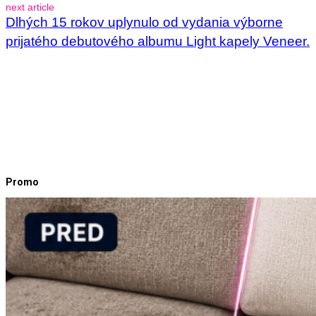
next article
Dlhých 15 rokov uplynulo od vydania výborne
prijatého debutového albumu Light kapely Veneer.
Promo