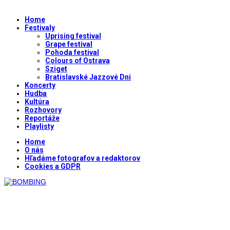
Home
Festivaly
Uprising festival
Grape festival
Pohoda festival
Colours of Ostrava
Sziget
Bratislavské Jazzové Dni
Koncerty
Hudba
Kultúra
Rozhovory
Reportáže
Playlisty
Home
O nás
Hľadáme fotografov a redaktorov
Cookies a GDPR