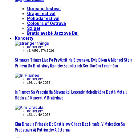
Uprising festival
Grape festival
Pohoda festival
Colours of Ostrava
Sziget
Bratislavské Jazzové Dni
Koncerty
KONCERTY
/
6. AUGUSTA 2026
Stranger Things Live Po Prvýkrát Na Slovensku. Kyle Dixon A Michael Stein
Prinesú Do Bratislavy Ikonický Soundtrack Seriálového Fenoménu
KONCERTY
/
26. JÚNA 2026
In Flames Sa Vracajú Na Slovensko! Legendy Melodického Death Metalu
Odohrajú Koncert V Bratislave
KONCERTY
/
23. JÚNA 2026
Kim Dracula Prinesie Do Bratislavy Chaos Bez Hraníc. V Majesticu Sa
Predstavia Aj Patriarchy A Etterna