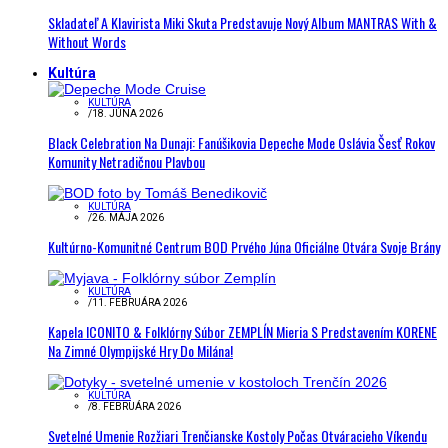
Skladateľ A Klavirista Miki Skuta Predstavuje Nový Album MANTRAS With &
Without Words
Kultúra
KULTÚRA
/
18. JÚNA 2026
Black Celebration Na Dunaji: Fanúšikovia Depeche Mode Oslávia Šesť Rokov
Komunity Netradičnou Plavbou
KULTÚRA
/
26. MÁJA 2026
Kultúrno-Komunitné Centrum BOD Prvého Júna Oficiálne Otvára Svoje Brány
KULTÚRA
/
11. FEBRUÁRA 2026
Kapela ICONITO & Folklórny Súbor ZEMPLÍN Mieria S Predstavením KORENE
Na Zimné Olympijské Hry Do Milána!
KULTÚRA
/
8. FEBRUÁRA 2026
Svetelné Umenie Rozžiari Trenčianske Kostoly Počas Otváracieho Víkendu