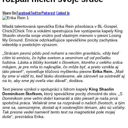
Share On:
Facebook
Twitter
Pinterest
Linked In
Mladá talentovaná speváčka Erika Rein pôsobiaca v BL-Gospel,
Chick2Chick Trio a vokálmi spestrujúca live vystúpenia kapely King
Shaolin otvorila svoje vnútro pod vlastným menom v piesni Losing
My Ground. Emócie odzrkadľujúce speváčkine pocity zachytáva
videoklip s poetickým výrazom.
„
Strácam pevnú pôdu pod nohami a necítim gravitáciu, vždy keď
cítim tú emóciu, čo hýbe svetom a vesmírom už od počiatku
ľudstva. Láska a blízky kontakt s človekom, ktorého z celého srdca
milujem, je pre mňa to najkrajšie, čo môže byť, a preto vznikla aj
táto pieseň
“, vysvetľuje kľúčovú myšlienku piesne
Erika Rein.
„M
ali
by sme si vážiť to, keď lásku dostávame, ale zároveň sa sústrediť aj
na to, aby sme jej oveľa viac dávali
“, dodáva.
Text piesne vznikol v spolupráci s lídrom kapely
King Shaolin
Dominikom Štofkom,
ktorý speváčkine pocity zhmotnil do slov. „
S
Dominikom sme veľmi dobrí kamaráti a táto pieseň je naša prvá
spoločná práca. Veľakrát sme sa rozprávali o našich životoch, a tým
sme sa, samozrejme, dostali aj k osobnejším témam, ako sú vzťahy.
Tak presne vedel namieriť tento text na magnetické pole mojej
duše
“, prezrádza Erika.