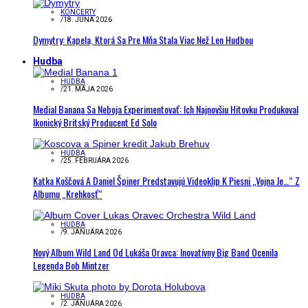
KONCERTY
/
18. JÚNA 2026
Dymytry: Kapela, Ktorá Sa Pre Mňa Stala Viac Než Len Hudbou
Hudba
HUDBA
/
21. MÁJA 2026
Medial Banana Sa Neboja Experimentovať: Ich Najnovšiu Hitovku Produkoval
Ikonický Britský Producent Ed Solo
HUDBA
/
25. FEBRUÁRA 2026
Katka Koščová A Daniel Špiner Predstavujú Videoklip K Piesni „Vojna Je…“ Z
Albumu „Krehkosť“
HUDBA
/
9. JANUÁRA 2026
Nový Album Wild Land Od Lukáša Oravca: Inovatívny Big Band Ocenila
Legenda Bob Mintzer
HUDBA
/
2. JANUÁRA 2026