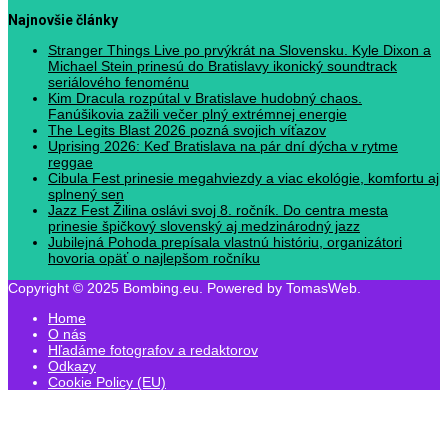
Najnovšie články
Stranger Things Live po prvýkrát na Slovensku. Kyle Dixon a
Michael Stein prinesú do Bratislavy ikonický soundtrack
seriálového fenoménu
Kim Dracula rozpútal v Bratislave hudobný chaos.
Fanúšikovia zažili večer plný extrémnej energie
The Legits Blast 2026 pozná svojich víťazov
Uprising 2026: Keď Bratislava na pár dní dýcha v rytme
reggae
Cibula Fest prinesie megahviezdy a viac ekológie, komfortu aj
splnený sen
Jazz Fest Žilina oslávi svoj 8. ročník. Do centra mesta
prinesie špičkový slovenský aj medzinárodný jazz
Jubilejná Pohoda prepísala vlastnú históriu, organizátori
hovoria opäť o najlepšom ročníku
Copyright © 2025 Bombing.eu. Powered by TomasWeb.
Home
O nás
Hľadáme fotografov a redaktorov
Odkazy
Cookie Policy (EU)