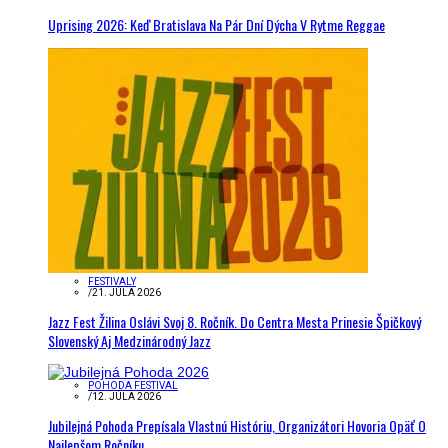
Uprising 2026: Keď Bratislava Na Pár Dní Dýcha V Rytme Reggae
FESTIVALY
/
21. JÚLA 2026
Jazz Fest Žilina Oslávi Svoj 8. Ročník. Do Centra Mesta Prinesie Špičkový
Slovenský Aj Medzinárodný Jazz
POHODA FESTIVAL
/
12. JÚLA 2026
Jubilejná Pohoda Prepísala Vlastnú Históriu, Organizátori Hovoria Opäť O
Najlepšom Ročníku