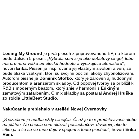
Losing
My
Ground
je prvá pieseň z pripravovaného EP, na ktorom
bude ďalších 5 piesní. „
Vybrala som si ju ako debutový singel, lebo
má pre mňa veľkú umeleckú hodnotu a vynikajúcu atmosféru
“,
hovorí
Erika.
Pieseň je inšpirovaná jej vlastným životom a verí, že
bude blízka všetkým, ktorí sú svojimi pocitmi akoby zhypnotizovaní.
Autorom piesne je
Dominik Štofko,
ktorý je zároveň aj hudobným
producentom a aranžérom skladby. Od popovej tvorby sa priblížil k
R&B s moderným beatom, ktorý znie v harmónii s
Erikiným
zamatovým zafarbením. O mix skladby sa postaral
Andrej Hruška
zo štúdia
LittleBeat Studio.
Nakrúcanie prebiehalo v ateliéri Novej Cvernovky
„
S vizuálom je hudba vždy silnejšia. Či už je to v predstavivosti alebo
na plátne. No chcela som ukázať poslucháčovi, divákovi, ako to
cítim ja a čo sa vo mne deje v spojení s touto piesňou
“, hovorí
Erika
Rein.