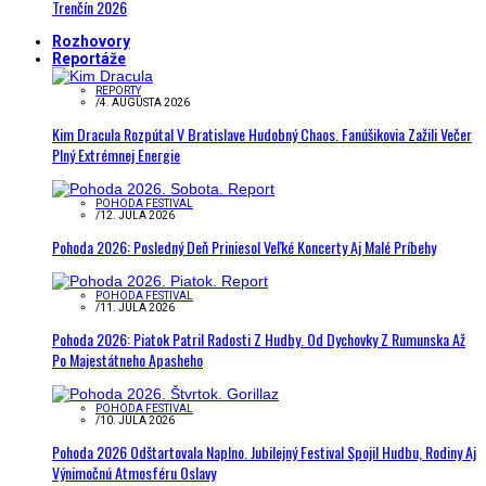
Trenčín 2026
Rozhovory
Reportáže
REPORTY
/
4. AUGUSTA 2026
Kim Dracula Rozpútal V Bratislave Hudobný Chaos. Fanúšikovia Zažili Večer
Plný Extrémnej Energie
POHODA FESTIVAL
/
12. JÚLA 2026
Pohoda 2026: Posledný Deň Priniesol Veľké Koncerty Aj Malé Príbehy
POHODA FESTIVAL
/
11. JÚLA 2026
Pohoda 2026: Piatok Patril Radosti Z Hudby. Od Dychovky Z Rumunska Až
Po Majestátneho Apasheho
POHODA FESTIVAL
/
10. JÚLA 2026
Pohoda 2026 Odštartovala Naplno. Jubilejný Festival Spojil Hudbu, Rodiny Aj
Výnimočnú Atmosféru Oslavy