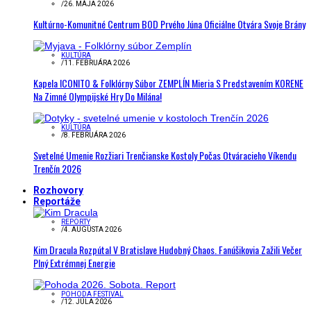
/
26. MÁJA 2026
Kultúrno-Komunitné Centrum BOD Prvého Júna Oficiálne Otvára Svoje Brány
KULTÚRA
/
11. FEBRUÁRA 2026
Kapela ICONITO & Folklórny Súbor ZEMPLÍN Mieria S Predstavením KORENE
Na Zimné Olympijské Hry Do Milána!
KULTÚRA
/
8. FEBRUÁRA 2026
Svetelné Umenie Rozžiari Trenčianske Kostoly Počas Otváracieho Víkendu
Trenčín 2026
Rozhovory
Reportáže
REPORTY
/
4. AUGUSTA 2026
Kim Dracula Rozpútal V Bratislave Hudobný Chaos. Fanúšikovia Zažili Večer
Plný Extrémnej Energie
POHODA FESTIVAL
/
12. JÚLA 2026