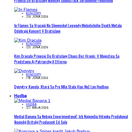
Prinesú Do Bratislavy Ikonický Soundtrack Seriálového Fenoménu
KONCERTY
/
26. JÚNA 2026
In Flames Sa Vracajú Na Slovensko! Legendy Melodického Death Metalu
Odohrajú Koncert V Bratislave
KONCERTY
/
23. JÚNA 2026
Kim Dracula Prinesie Do Bratislavy Chaos Bez Hraníc. V Majesticu Sa
Predstavia Aj Patriarchy A Etterna
KONCERTY
/
18. JÚNA 2026
Dymytry: Kapela, Ktorá Sa Pre Mňa Stala Viac Než Len Hudbou
Hudba
HUDBA
/
21. MÁJA 2026
Medial Banana Sa Neboja Experimentovať: Ich Najnovšiu Hitovku Produkoval
Ikonický Britský Producent Ed Solo