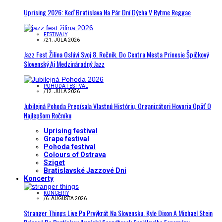
Uprising 2026: Keď Bratislava Na Pár Dní Dýcha V Rytme Reggae
FESTIVALY
/
21. JÚLA 2026
Jazz Fest Žilina Oslávi Svoj 8. Ročník. Do Centra Mesta Prinesie Špičkový
Slovenský Aj Medzinárodný Jazz
POHODA FESTIVAL
/
12. JÚLA 2026
Jubilejná Pohoda Prepísala Vlastnú Históriu, Organizátori Hovoria Opäť O
Najlepšom Ročníku
Uprising festival
Grape festival
Pohoda festival
Colours of Ostrava
Sziget
Bratislavské Jazzové Dni
Koncerty
KONCERTY
/
6. AUGUSTA 2026
Stranger Things Live Po Prvýkrát Na Slovensku. Kyle Dixon A Michael Stein