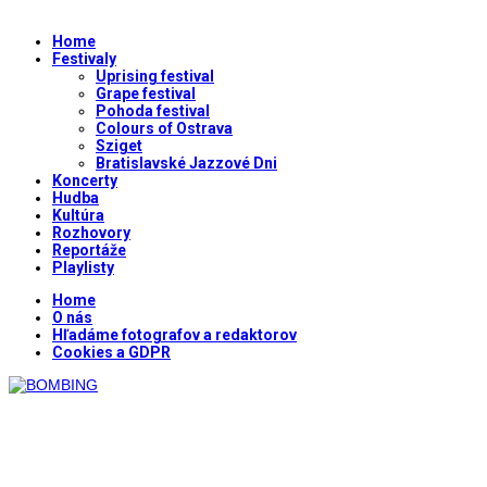
Home
Festivaly
Uprising festival
Grape festival
Pohoda festival
Colours of Ostrava
Sziget
Bratislavské Jazzové Dni
Koncerty
Hudba
Kultúra
Rozhovory
Reportáže
Playlisty
Home
O nás
Hľadáme fotografov a redaktorov
Cookies a GDPR