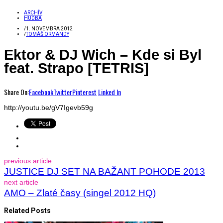
ARCHÍV
HUDBA
/
1. NOVEMBRA 2012
/
TOMÁŠ ORMANDY
Ektor & DJ Wich – Kde si Byl
feat. Strapo [TETRIS]
Share On:
Facebook
Twitter
Pinterest
Linked In
http://youtu.be/gV7Igevb59g
previous article
JUSTICE DJ SET NA BAŽANT POHODE 2013
next article
AMO – Zlaté časy (singel 2012 HQ)
Related Posts