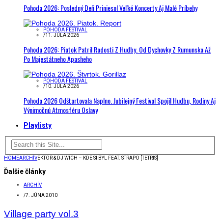
Pohoda 2026: Posledný Deň Priniesol Veľké Koncerty Aj Malé Príbehy
POHODA FESTIVAL
/
11. JÚLA 2026
Pohoda 2026: Piatok Patril Radosti Z Hudby. Od Dychovky Z Rumunska Až
Po Majestátneho Apasheho
POHODA FESTIVAL
/
10. JÚLA 2026
Pohoda 2026 Odštartovala Naplno. Jubilejný Festival Spojil Hudbu, Rodiny Aj
Výnimočnú Atmosféru Oslavy
Playlisty
HOME
ARCHÍV
EKTOR & DJ WICH – KDE SI BYL FEAT. STRAPO [TETRIS]
Ďalšie články
ARCHÍV
/
7. JÚNA 2010
Village party vol.3