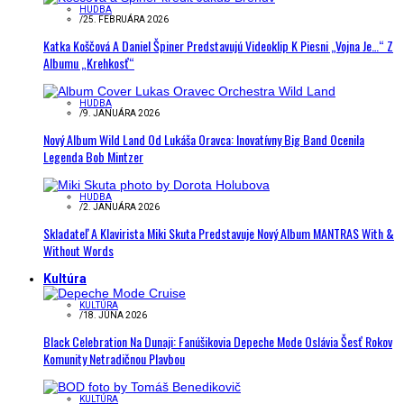
HUDBA
/
25. FEBRUÁRA 2026
Katka Koščová A Daniel Špiner Predstavujú Videoklip K Piesni „Vojna Je…“ Z
Albumu „Krehkosť“
HUDBA
/
9. JANUÁRA 2026
Nový Album Wild Land Od Lukáša Oravca: Inovatívny Big Band Ocenila
Legenda Bob Mintzer
HUDBA
/
2. JANUÁRA 2026
Skladateľ A Klavirista Miki Skuta Predstavuje Nový Album MANTRAS With &
Without Words
Kultúra
KULTÚRA
/
18. JÚNA 2026
Black Celebration Na Dunaji: Fanúšikovia Depeche Mode Oslávia Šesť Rokov
Komunity Netradičnou Plavbou
KULTÚRA