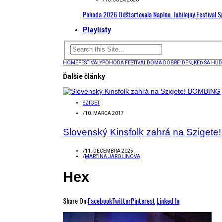
Pohoda 2026 Odštartovala Naplno. Jubilejný Festival 
Playlisty
HOME
FESTIVALY
POHODA FESTIVAL
DOMA DOBRE: DEŇ, KEĎ SA HU
Ďalšie články
SZIGET
/
10. MARCA 2017
Slovenský Kinsfolk zahrá na Szigete!
/
11. DECEMBRA 2025
/
MARTINA JAROLINOVA
Hex
Share On:
Facebook
Twitter
Pinterest
Linked In