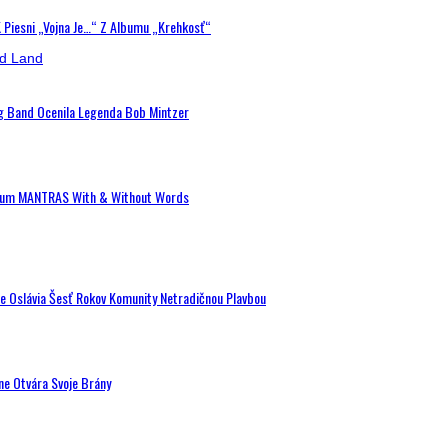
K Piesni „Vojna Je…“ Z Albumu „Krehkosť“
ig Band Ocenila Legenda Bob Mintzer
 Album MANTRAS With & Without Words
de Oslávia Šesť Rokov Komunity Netradičnou Plavbou
ne Otvára Svoje Brány