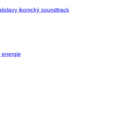
tislavy ikonický soundtrack
j energie