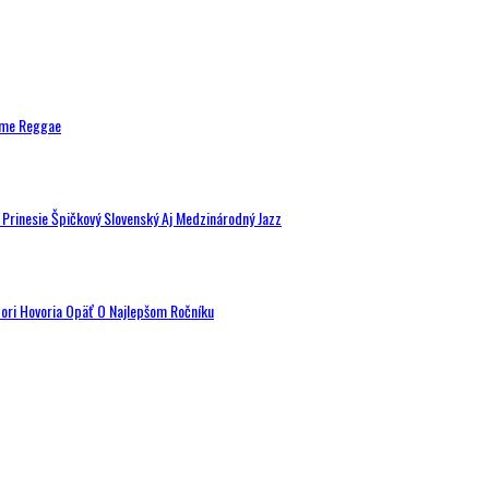
ytme Reggae
a Prinesie Špičkový Slovenský Aj Medzinárodný Jazz
tori Hovoria Opäť O Najlepšom Ročníku