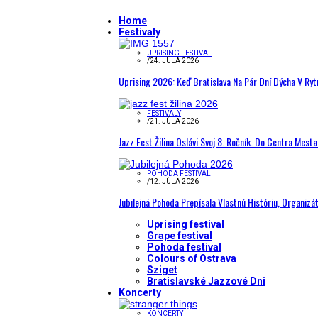
Home
Festivaly
UPRISING FESTIVAL
/
24. JÚLA 2026
Uprising 2026: Keď Bratislava Na Pár Dní Dýcha V R
FESTIVALY
/
21. JÚLA 2026
Jazz Fest Žilina Oslávi Svoj 8. Ročník. Do Centra Mest
POHODA FESTIVAL
/
12. JÚLA 2026
Jubilejná Pohoda Prepísala Vlastnú Históriu, Organizá
Uprising festival
Grape festival
Pohoda festival
Colours of Ostrava
Sziget
Bratislavské Jazzové Dni
Koncerty
KONCERTY