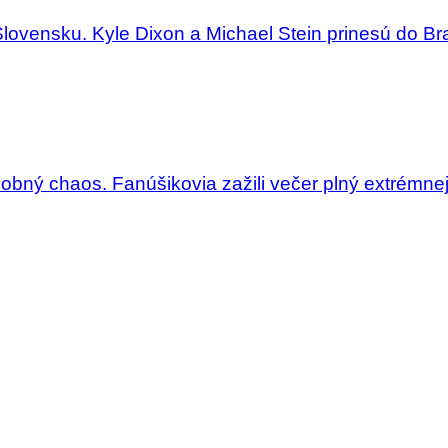
Slovensku. Kyle Dixon a Michael Stein prinesú do Bra
dobný chaos. Fanúšikovia zažili večer plný extrémne