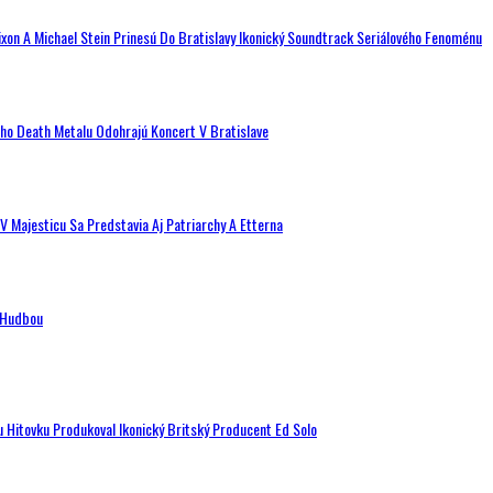
ixon A Michael Stein Prinesú Do Bratislavy Ikonický Soundtrack Seriálového Fenoménu
ého Death Metalu Odohrajú Koncert V Bratislave
V Majesticu Sa Predstavia Aj Patriarchy A Etterna
n Hudbou
u Hitovku Produkoval Ikonický Britský Producent Ed Solo