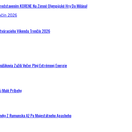
Predstavením KORENE Na Zimné Olympijské Hry Do Milána!
Otváracieho Víkendu Trenčín 2026
šikovia Zažili Večer Plný Extrémnej Energie
j Malé Príbehy
hovky Z Rumunska Až Po Majestátneho Apasheho