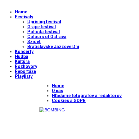
Home
Festivaly
Uprising festival
Grape festival
Pohoda festival
Colours of Ostrava
Sziget
Bratislavské Jazzové Dni
Koncerty
Hudba
Kultúra
Rozhovory
Reportáže
Playlisty
Home
O nás
Hľadáme fotografov a redaktorov
Cookies a GDPR