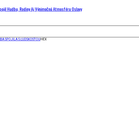
Spojil Hudbu, Rodiny Aj Výnimočnú Atmosféru Oslavy
DBA SPOJILA S ĽUDSKOSŤOU
HEX