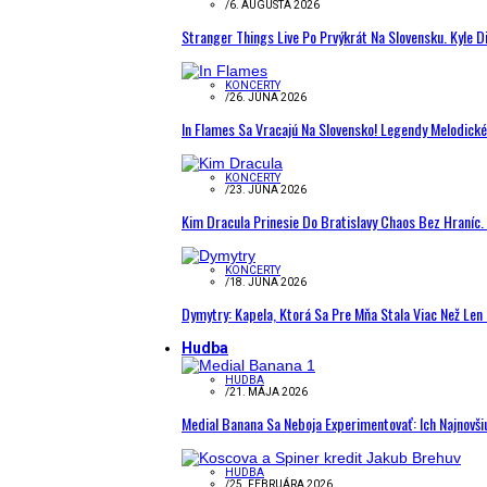
/
6. AUGUSTA 2026
Stranger Things Live Po Prvýkrát Na Slovensku. Kyle D
KONCERTY
/
26. JÚNA 2026
In Flames Sa Vracajú Na Slovensko! Legendy Melodick
KONCERTY
/
23. JÚNA 2026
Kim Dracula Prinesie Do Bratislavy Chaos Bez Hraníc. 
KONCERTY
/
18. JÚNA 2026
Dymytry: Kapela, Ktorá Sa Pre Mňa Stala Viac Než Le
Hudba
HUDBA
/
21. MÁJA 2026
Medial Banana Sa Neboja Experimentovať: Ich Najnovši
HUDBA
/
25. FEBRUÁRA 2026