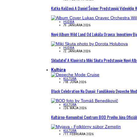
Katka Koščová A Daniel Špiner Predstavujú Videoklip 
HUDBA
/
9. JANUÁRA 2026
Nový Album Wild Land Od Lukáša Oravca: Inovatívny B
HUDBA
/
2. JANUÁRA 2026
Skladateľ A Klavirista Miki Skuta Predstavuje Nový
Kultúra
KULTÚRA
/
18. JÚNA 2026
Black Celebration Na Dunaji: Fanúšikovia Depeche Mo
KULTÚRA
/
26. MÁJA 2026
Kultúrno-Komunitné Centrum BOD Prvého Júna Oficiál
KULTÚRA
/
11. FEBRUÁRA 2026