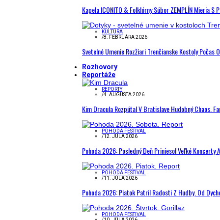
Kapela ICONITO & Folklórny Súbor ZEMPLÍN Mieria S 
KULTÚRA
/
8. FEBRUÁRA 2026
Svetelné Umenie Rozžiari Trenčianske Kostoly Počas 
Rozhovory
Reportáže
REPORTY
/
4. AUGUSTA 2026
Kim Dracula Rozpútal V Bratislave Hudobný Chaos. Fanú
POHODA FESTIVAL
/
12. JÚLA 2026
Pohoda 2026: Posledný Deň Priniesol Veľké Koncerty A
POHODA FESTIVAL
/
11. JÚLA 2026
Pohoda 2026: Piatok Patril Radosti Z Hudby. Od Dyc
POHODA FESTIVAL
/
10. JÚLA 2026